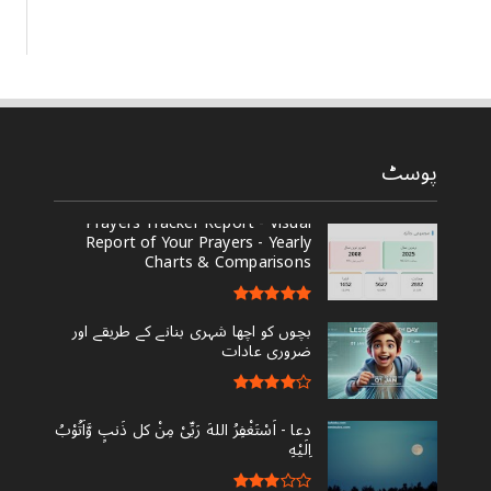
پوسٹ
Prayers Tracker Report - Visual
Report of Your Prayers - Yearly
Charts & Comparisons
بچوں کو اچھا شہری بنانے کے طریقے اور
ضروری عادات
دعا - ‎اَسْتَغْفِرُ اللهَ رَبِّىْ مِنْ کل ذَنبٍ وَّاَتُوْبُ
اِلَيْهِ