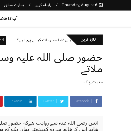
Thursday, August 6
رابطہ کریں
ہمارے مطلق
کچھ نیا جانیں
آپ کا فائد
تازہ ترین
سوشل میڈیا پر غلط معلومات کیسے پہچانیں؟
tegorized
Uncategoriz
حضور ‎صلی اللہ علی
ملاتے
حدیث_پاک
Linkedin
Twitter
Facebook
انس رض
ھاتھ اس کےھاتھ سےنہ کھینچتے یھاں تک کہ وہ (