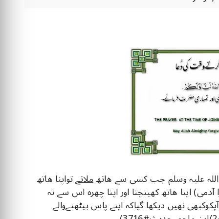
ملاتے
تواپنا ھاتھ
اس کےھاتھ سےنہ کھینچتے یھاں تک کہ وہ (دوسرا آدمی) اپنا‎ ‎ھاتھ کھینچتا اور اپنا چھرہ اس سے نہ
پھیرتے یھاں تک کہ وہ اپنا‎ ‎چھرہ آپ سے پھیرتا اور آپکوکبھی نھیں دیکھا‎ ‎گیاکہ اپنے پاس بیٹھنےوالے