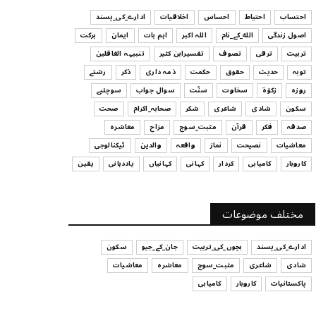
ہیں
احتساب
احتیاط
احساس
اخلاقیات
ادارے_کی_پسند
July 29, 2026
اصول زندگی
الله_کے_نام
اللہ اکبر
اہم بات
ایمان
برکت
UNCATEGORIZED
تربیت
ترقی
تصوف
تفسیرابن کثیر
تنبیہہ الغافلین
اس وقت آپ کا موڈ کیسا ہے؟
توبہ
حدیث
حقوق
حکمت
ذمہ داری
ذکر
رشتے
July 29, 2026
روزہ
زکوٰۃ
سخاوت
سنّت
سوال جواب
سوچئیے
سکون
شادی
شاعری
شکر
صحابہ_اکرام
صحت
UNCATEGORIZED
صدقہ
فکر
قرآن
مثبت_سوچ
مزاح
معاشرہ
قرض لینے اور دینے میں ہوشیاری
معاشیات
نصیحت
نماز
واقعہ
والدین
ٹیکنالوجی
July 29, 2026
کاروبار
کامیابی
کردار
کہانی
کہانیاں
یاددہانی
یقین
UNCATEGORIZED
آپ کا فیصلہ کرنے کا انداز
مختلف موضوعات
July 29, 2026
ادارے_کی_پسند
بچوں_کی_تربیت
جان_کے_جیو
سکون
شادی
شاعری
مثبت_سوچ
معاشرہ
معاشیات
پاکستانیات
کاروبار
کامیابی