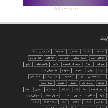
دو سو مختصر کہانیاں
لیبلز
احتساب
احتیاط
احساس
اخلاقیات
ادارے_کی_پسند
اشفاق احمد
اصول زندگی
اللہ اکبر
الله_اکبر
الله_کے_نام
اہم بات
ایمان
بچوں_کی_تربیت
برکت
پاکستانیات
تبليغ
تربیت
ترقی
تصوف
تصوّف
تفسیرابن کثیر
تنبیہہ الغافلین
توبہ
ٹیکنالوجی
جان_کے_جیو
جنید_طاہر
حدیث
حدیث_پاک
حقوق
حکمت
خوش رہیں
درود_شریف
دعا
ذکر
ذکر_الله
ذمہ داری
رشتے
روزہ
زکوٰۃ
سخاوت
سکون
سنّت
سوال جواب
سوال_جواب
سوچئیے
شادی
شاعری
شکر
صحابہ_اکرام
صحت