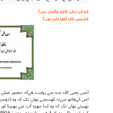
کیا آپ ہیلی کاپٹر والدین ہیں؟
کیا میں ایک اچھا باپ ہوں؟
انس رضی اللہ عنہ سے‎ ‎روایت ھےکہ حضور‎ ‎صلی اللہ علیہ وسلم جب کسی سے ھاتھ
کےسامنے پاؤں پھیلاۓ ھوں.. (ترمذی,حدیث#2490/ابن ماجہ, حدیث#3716)