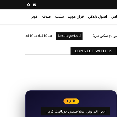
اس
اصول زندگی
قرآن مجید
سنّت
صدقہ
کوئز
کتے ہیں؟
آپ کا قیادت کا انداز کیا ہے؟
egorized
Uncategorized
CONNECT WITH US
2340
Followers
3290
Followers
🧠 نیا
اپنی اندرونی صلاحیتیں دریافت کریں