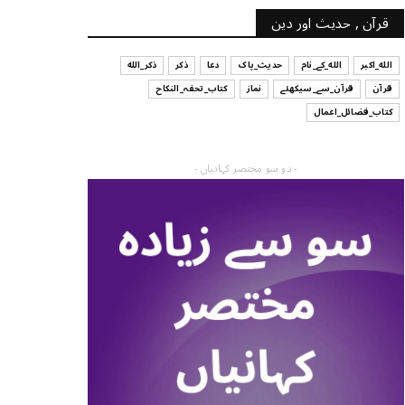
قرآن , حدیث اور دین
الله_اکبر
الله_کے_نام
حدیث_پاک
دعا
ذکر
ذکر_الله
قرآن
قرآن_سے_سیکھئے
نماز
کتاب_تحفہ_النکاح
کتاب_فضائل_اعمال
- دو سو مختصر کہانیاں -