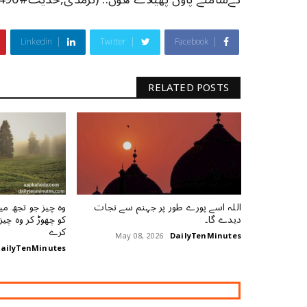
Linkedin
Twitter
Facebook
RELATED POSTS
اللہ اسے پورے طور پر جہنم سے نجات
وہ چیز جو تجھ م
دیدے گا۔
کو چھوڑ کر وہ چیز
کرے
May 08, 2026
DailyTenMinutes
ailyTenMinutes