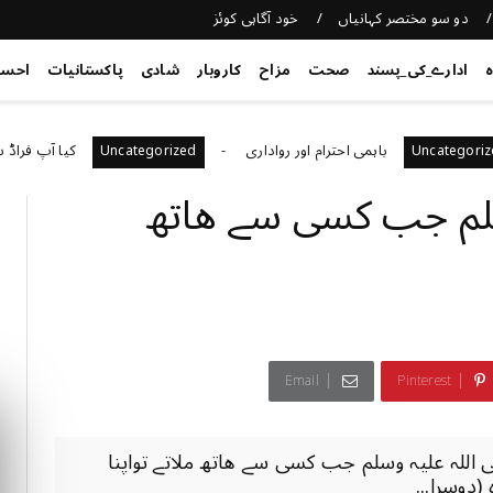
دو سو مختصر کہانیاں
خود آگاہی کوئز
ہ
ادارے_کی_پسند
صحت
مزاح
کاروبار
شادی
پاکستانیات
احس
باہمی احترام اور رواداری
کیا آپ فراڈ سے بچ س
Uncategorized
Unca
ہ وسلم جب کسی سے ھاتھ
Email
Pinterest
ی اللہ عنہ سے‎ ‎روایت ھےکہ حضور‎ ‎صلی اللہ علیہ وسلم جب کسی سے ھاتھ ملاتے تواپنا
دوسرا...