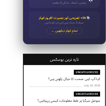
خوشی، اعتماد، زندگی کا مقصد
📚
50+ تفریحی اور بصیرت افروز کوئز
صرف 2 منٹ میں اپنے آپ کو جانیں
تمام کوئز دیکھیں →
تازہ ترین پوسٹس
UNCATEGORIZED
کیا آپ اپنی صحت کا خیال رکھتے ہیں؟
July 30, 2026
UNCATEGORIZED
سوشل میڈیا پر غلط معلومات کیسے پہچانیں؟