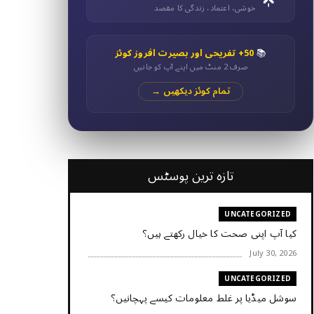
خوشی، اعتماد، زندگی کا مقصد
📚
50+ تفریحی اور بصیرت افروز کوئز
صرف 2 منٹ میں اپنے آپ کو جانیں
تمام کوئز دیکھیں →
تازہ ترین پوسٹس
UNCATEGORIZED
کیا آپ اپنی صحت کا خیال رکھتے ہیں؟
July 30, 2026
UNCATEGORIZED
سوشل میڈیا پر غلط معلومات کیسے پہچانیں؟