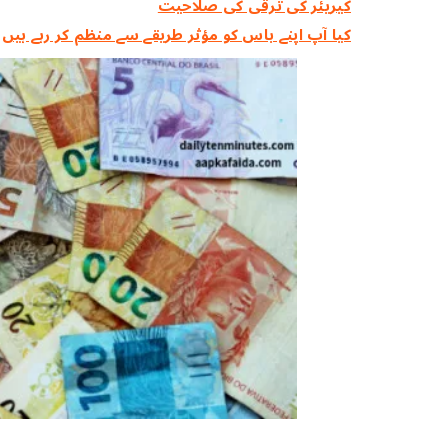
کیریئر کی ترقی کی صلاحیت
کیا آپ اپنے باس کو مؤثر طریقے سے منظم کر رہے ہیں