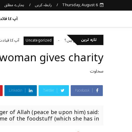
Thursday, August 6
رابطہ کریں
ہمارے مطلق
کچھ نیا جانیں
آپ کا فائد
تازہ ترین
کیا آپ فراڈ سے بچ سکتے ہیں؟
آپ کا قیادت کا انداز ک
Uncategorized
woman gives charity
سخاوت
Linkedin
Twitter
Facebook
ger of Allah (peace be upon him) said:
 of the foodstuff (which she has in...