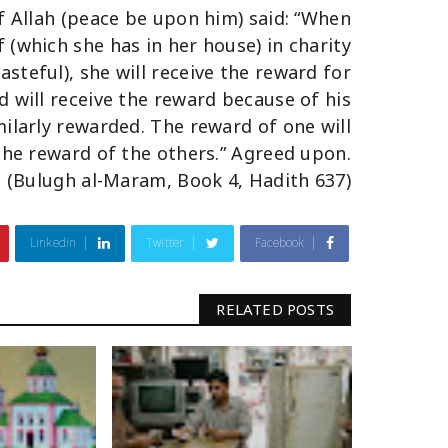
f Allah (peace be upon him) said: “When
(which she has in her house) in charity
steful), she will receive the reward for
 will receive the reward because of his
imilarly rewarded. The reward of one will
the reward of the others.” Agreed upon.
(Bulugh al-Maram, Book 4, Hadith 637)
Linkedin
Twitter
Facebook
RELATED POSTS