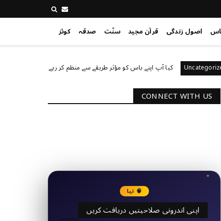
اس
اصول زندگی
قرآن مجید
سنّت
صدقہ
کوئز
کیا آپ اپنے باس کو مؤثر طریقے سے منظم کر رہے ہیں
Uncategorized
Unc
CONNECT WITH US
2340
Followers
3290
Followers
🧠 نیا
اپنی اندرونی صلاحیتیں دریافت کریں