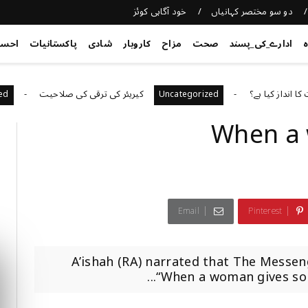
دو سو مختصر کہانیاں
خود آگاہی کوئز
ہ
ادارے_کی_پسند
صحت
مزاح
کاروبار
شادی
پاکستانیات
احس
یا ہے؟
کیریئر کی ترقی کی صلاحیت
ategorized
Uncategorized
When a 
Email
Pinterest
A’ishah (RA) narrated that The Messen
“When a woman gives some