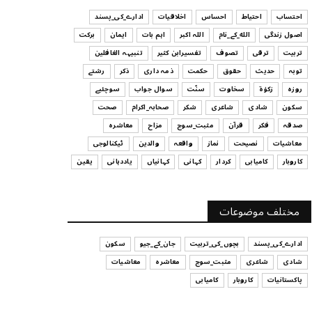
ہیں
احتساب
احتیاط
احساس
اخلاقیات
ادارے_کی_پسند
July 29, 2026
اصول زندگی
الله_کے_نام
اللہ اکبر
اہم بات
ایمان
برکت
UNCATEGORIZED
تربیت
ترقی
تصوف
تفسیرابن کثیر
تنبیہہ الغافلین
اس وقت آپ کا موڈ کیسا ہے؟
توبہ
حدیث
حقوق
حکمت
ذمہ داری
ذکر
رشتے
July 29, 2026
روزہ
زکوٰۃ
سخاوت
سنّت
سوال جواب
سوچئیے
سکون
شادی
شاعری
شکر
صحابہ_اکرام
صحت
UNCATEGORIZED
صدقہ
فکر
قرآن
مثبت_سوچ
مزاح
معاشرہ
قرض لینے اور دینے میں ہوشیاری
معاشیات
نصیحت
نماز
واقعہ
والدین
ٹیکنالوجی
July 29, 2026
کاروبار
کامیابی
کردار
کہانی
کہانیاں
یاددہانی
یقین
UNCATEGORIZED
آپ کا فیصلہ کرنے کا انداز
مختلف موضوعات
July 29, 2026
ادارے_کی_پسند
بچوں_کی_تربیت
جان_کے_جیو
سکون
شادی
شاعری
مثبت_سوچ
معاشرہ
معاشیات
پاکستانیات
کاروبار
کامیابی