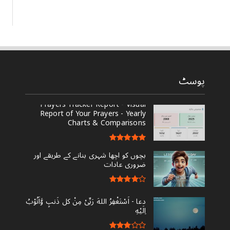
پوسٹ
Prayers Tracker Report - Visual
Report of Your Prayers - Yearly
Charts & Comparisons
بچوں کو اچھا شہری بنانے کے طریقے اور
ضروری عادات
دعا - ‎اَسْتَغْفِرُ اللهَ رَبِّىْ مِنْ کل ذَنبٍ وَّاَتُوْبُ
اِلَيْهِ