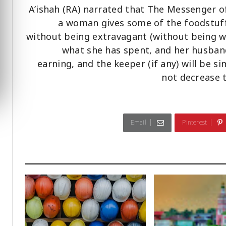
A’ishah (RA) narrated that The Messenger o
a woman
gives
some of the foodstuff 
without being extravagant (without being wa
what she has spent, and her husband
earning, and the keeper (if any) will be s
not decrease 
Email
Pinterest