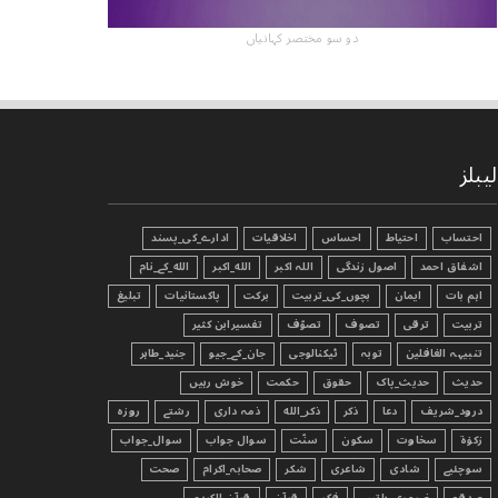
دو سو مختصر کہانیاں
لیبلز
احتساب
احتیاط
احساس
اخلاقیات
ادارے_کی_پسند
اشفاق احمد
اصول زندگی
اللہ اکبر
الله_اکبر
الله_کے_نام
اہم بات
ایمان
بچوں_کی_تربیت
برکت
پاکستانیات
تبليغ
تربیت
ترقی
تصوف
تصوّف
تفسیرابن کثیر
تنبیہہ الغافلین
توبہ
ٹیکنالوجی
جان_کے_جیو
جنید_طاہر
حدیث
حدیث_پاک
حقوق
حکمت
خوش رہیں
درود_شریف
دعا
ذکر
ذکر_الله
ذمہ داری
رشتے
روزہ
زکوٰۃ
سخاوت
سکون
سنّت
سوال جواب
سوال_جواب
سوچئیے
شادی
شاعری
شکر
صحابہ_اکرام
صحت