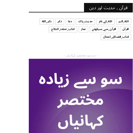
قرآن , حدیث اور دین
الله_اکبر
الله_کے_نام
حدیث_پاک
دعا
ذکر
ذکر_الله
قرآن
قرآن_سے_سیکھئے
نماز
کتاب_تحفہ_النکاح
کتاب_فضائل_اعمال
- دو سو مختصر کہانیاں -