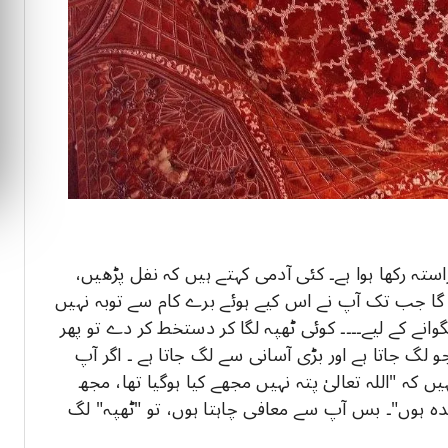
استہ رکھا ہوا ہے۔ کئی آدمی کہتے ہیں کہ نفل پڑھیں،
گا جب تک آپ نے اس کیے ہوئے برے کام سے توبہ نہیں
وانے کے لیے۔۔۔۔ کوئی ٹھپہ لگا کر دستخط کر دے تو پھر
و لگ جاتا ہے اور بڑی آسانی سے لگ جاتا ہے ۔ اگر آپ
یں کہ "اللہ تعالیٰ پتہ نہیں مجھے کیا ہوگیا تھا، مجھ
ندہ ہوں"۔ بس آپ سے معافی چاہتا ہوں، تو "ٹھپہ" لگ