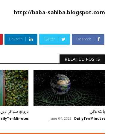
http://baba-sahiba.blogspot.com
Linkedin
Twitter
Facebook
RELATED POSTS
ہاٹ لائن
دروازہ بند کر دیں
ailyTenMinutes
June 04, 2026
DailyTenMinutes