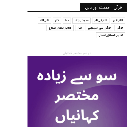
قرآن , حدیث اور دین
الله_اکبر
الله_کے_نام
حدیث_پاک
دعا
ذکر
ذکر_الله
قرآن
قرآن_سے_سیکھئے
نماز
کتاب_تحفہ_النکاح
کتاب_فضائل_اعمال
- دو سو مختصر کہانیاں -