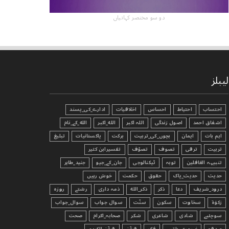
دو سو مختصر کہانیاں
لیبلز
احتساب
احتیاط
احساس
اخلاقیات
ادارے_کی_پسند
اشفاق احمد
اصول زندگی
اللہ اکبر
الله_اکبر
الله_کے_نام
اہم بات
ایمان
بچوں_کی_تربیت
برکت
پاکستانیات
تبليغ
تربیت
ترقی
تصوف
تصوّف
تفسیرابن کثیر
تنبیہہ الغافلین
توبہ
ٹیکنالوجی
جان_کے_جیو
جنید_طاہر
حدیث
حدیث_پاک
حقوق
حکمت
خوش رہیں
درود_شریف
دعا
ذکر
ذکر_الله
ذمہ داری
رشتے
روزہ
زکوٰۃ
سخاوت
سکون
سنّت
سوال جواب
سوال_جواب
سوچئیے
شادی
شاعری
شکر
صحابہ_اکرام
صحت