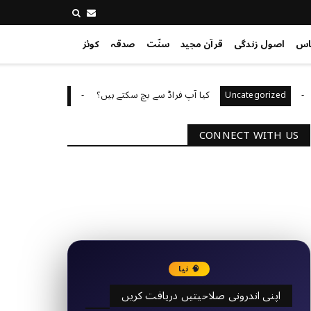
اس
اصول زندگی
قرآن مجید
سنّت
صدقہ
کوئز
کیا آپ فراڈ سے بچ سکتے ہیں؟
آپ کا ق
Uncategorized
Uncategori
CONNECT WITH US
2340
Followers
3290
Followers
🧠 نیا
اپنی اندرونی صلاحیتیں دریافت کریں