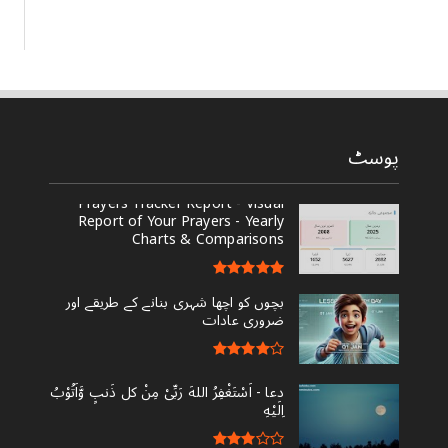
پوسٹ
Prayers Tracker Report - Visual
Report of Your Prayers - Yearly
Charts & Comparisons
بچوں کو اچھا شہری بنانے کے طریقے اور
ضروری عادات
دعا - ‎اَسْتَغْفِرُ اللهَ رَبِّىْ مِنْ کل ذَنبٍ وَّاَتُوْبُ
اِلَيْهِ