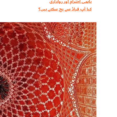
باہمی احترام اور رواداری
کیا آپ فراڈ سے بچ سکتے ہیں؟