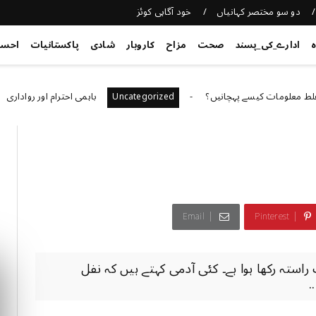
دو سو مختصر کہانیاں
خود آگاہی کوئز
ہ
ادارے_کی_پسند
صحت
مزاح
کاروبار
شادی
پاکستانیات
احس
ات کیسے پہچانیں؟
باہمی احترام اور رواداری
zed
Uncategorized
Email
Pinterest
 راستہ رکھا ہوا ہے۔ کئی آدمی کہتے ہیں کہ نفل
.