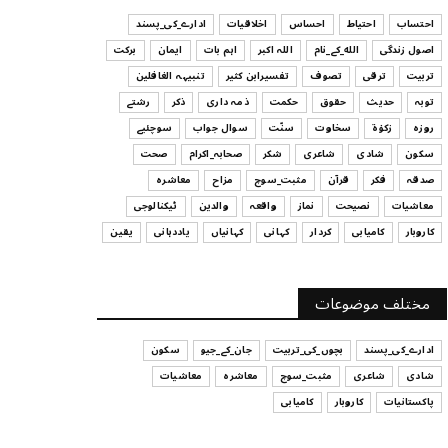
ہیں
احتساب
احتیاط
احساس
اخلاقیات
ادارے_کی_پسند
July 29, 2026
اصول زندگی
الله_کے_نام
اللہ اکبر
اہم بات
ایمان
برکت
UNCATEGORIZED
تربیت
ترقی
تصوف
تفسیرابن کثیر
تنبیہہ الغافلین
اس وقت آپ کا موڈ کیسا ہے؟
توبہ
حدیث
حقوق
حکمت
ذمہ داری
ذکر
رشتے
July 29, 2026
روزہ
زکوٰۃ
سخاوت
سنّت
سوال جواب
سوچئیے
سکون
شادی
شاعری
شکر
صحابہ_اکرام
صحت
UNCATEGORIZED
صدقہ
فکر
قرآن
مثبت_سوچ
مزاح
معاشرہ
قرض لینے اور دینے میں ہوشیاری
معاشیات
نصیحت
نماز
واقعہ
والدین
ٹیکنالوجی
July 29, 2026
کاروبار
کامیابی
کردار
کہانی
کہانیاں
یاددہانی
یقین
UNCATEGORIZED
آپ کا فیصلہ کرنے کا انداز
مختلف موضوعات
July 29, 2026
ادارے_کی_پسند
بچوں_کی_تربیت
جان_کے_جیو
سکون
شادی
شاعری
مثبت_سوچ
معاشرہ
معاشیات
پاکستانیات
کاروبار
کامیابی