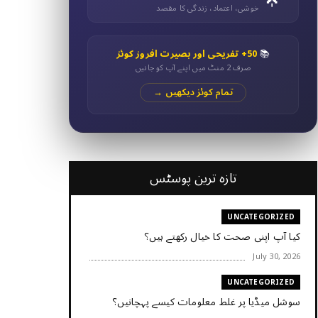
خوشی، اعتماد، زندگی کا مقصد
📚
50+ تفریحی اور بصیرت افروز کوئز
صرف 2 منٹ میں اپنے آپ کو جانیں
تمام کوئز دیکھیں →
تازہ ترین پوسٹس
UNCATEGORIZED
کیا آپ اپنی صحت کا خیال رکھتے ہیں؟
July 30, 2026
UNCATEGORIZED
سوشل میڈیا پر غلط معلومات کیسے پہچانیں؟