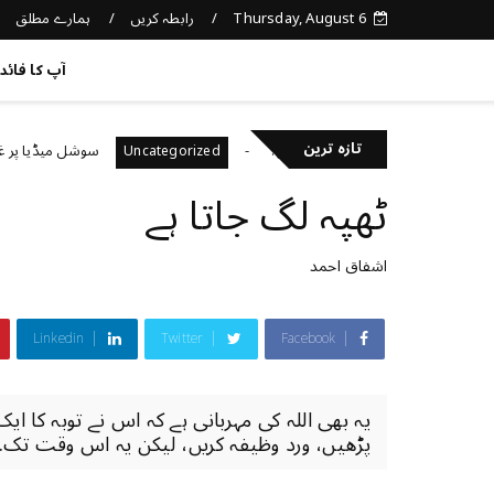
Thursday, August 6
رابطہ کریں
ہمارے مطلق
کچھ نیا جانیں
آپ کا فائد
تازہ ترین
نی صحت کا خیال رکھتے ہیں؟
سوشل میڈیا پر غلط معلوم
Uncategorized
ٹھپہ لگ جاتا ہے
اشفاق احمد
Linkedin
Twitter
Facebook
یہ بھی اللہ کی مہربانی ہے کہ اس نے توبہ کا ایک
پڑھیں، ورد وظیفہ کریں، لیکن یہ اس وقت تک..