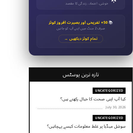
خوشی، اعتماد، زندگی کا مقصد
📚
50+ تفریحی اور بصیرت افروز کوئز
صرف 2 منٹ میں اپنے آپ کو جانیں
تمام کوئز دیکھیں →
تازہ ترین پوسٹس
UNCATEGORIZED
کیا آپ اپنی صحت کا خیال رکھتے ہیں؟
July 30, 2026
UNCATEGORIZED
سوشل میڈیا پر غلط معلومات کیسے پہچانیں؟