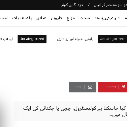
و سو مختصر کہانیاں
خود آگاہی کوئز
ہ
ادارے_کی_پسند
صحت
مزاح
کاروبار
شادی
پاکستانیات
احس
باہمی احترام اور رواداری
کیا آپ فراڈ سے ب
Uncategorized
Uncateg
Email
Pinterest
یا جاسکتا ہے کولیسٹرول، چربی یا چکنائی کی ایک
 میں...