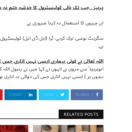
پرہیز ۔ جب تک ہائی کولیسٹرول کا خدشہ ختم نہ ہ
ان چیزوں کا استعمال نہ کرنا ضروری ہے
سگریٹ نوشی ترک کرنے، بُرا (ایل ڈی ایل) کولیسٹرول ک
ہے۔
اللہ تعالیٰ نے کوئی بیماری ایسی نہیں اتاری جس کی
ابوہریرہ ؓ سے مروی ہے انہوں نے کہا میں نے رسول اللہ کو 
بندوں پر ) ایسی نہیں اتاری جس کی دوائی نہ اتاری ہو'' ۔ ۵۸۲/۷ بخ
Linkedin
Twitter
Facebook
RELATED POSTS