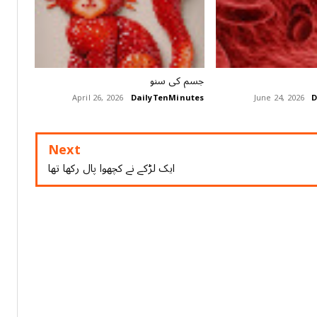
جسم کی سنو
April 26, 2026
DailyTenMinutes
June 24, 2026
D
Next
ﺍﯾﮏ ﻟﮍﮐﮯ ﻧﮯ ﮐﭽﮭﻮﺍ ﭘﺎﻝ ﺭﮐﮭﺎ ﺗﮭﺎ