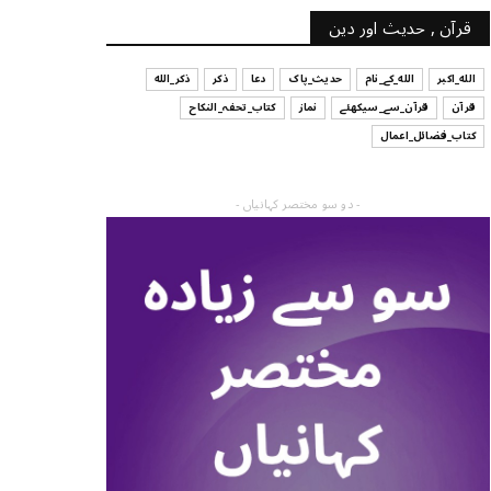
قرآن , حدیث اور دین
الله_اکبر
الله_کے_نام
حدیث_پاک
دعا
ذکر
ذکر_الله
قرآن
قرآن_سے_سیکھئے
نماز
کتاب_تحفہ_النکاح
کتاب_فضائل_اعمال
- دو سو مختصر کہانیاں -