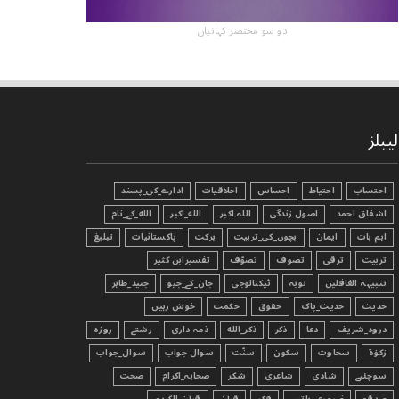
دو سو مختصر کہانیاں
لیبلز
احتساب
احتیاط
احساس
اخلاقیات
ادارے_کی_پسند
اشفاق احمد
اصول زندگی
اللہ اکبر
الله_اکبر
الله_کے_نام
اہم بات
ایمان
بچوں_کی_تربیت
برکت
پاکستانیات
تبليغ
تربیت
ترقی
تصوف
تصوّف
تفسیرابن کثیر
تنبیہہ الغافلین
توبہ
ٹیکنالوجی
جان_کے_جیو
جنید_طاہر
حدیث
حدیث_پاک
حقوق
حکمت
خوش رہیں
درود_شریف
دعا
ذکر
ذکر_الله
ذمہ داری
رشتے
روزہ
زکوٰۃ
سخاوت
سکون
سنّت
سوال جواب
سوال_جواب
سوچئیے
شادی
شاعری
شکر
صحابہ_اکرام
صحت