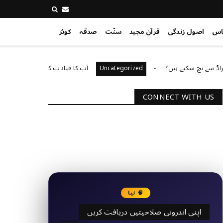
اس
اصول زندگی
قرآن مجید
سنّت
صدقہ
کوئز
چ سکتے ہیں؟
آپ کا قیادت کا انداز کیا ہے؟
rized
Uncategorized
CONNECT WITH US
2340
Followers
3290
Followers
🧠 نیا
اپنی اندرونی صلاحیتیں دریافت کریں