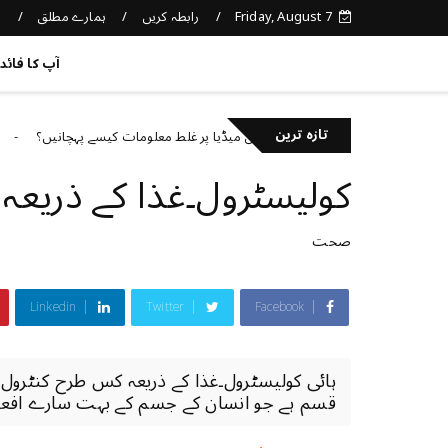
Friday, August 7
رابطہ کریں
ہمارے مطلق
د
کچھ نیا جانیں
آپ کا فائد
تازہ ترین
سوشل میڈیا پر غلط معلومات کیسے پہچانیں؟
orized
Uncategorized
کولیسٹرول۔غذا کے ذریعہ
صحت
Linkedin
Twitter
Facebook
ہائی کولیسٹرول۔غذا کے ذریعہ کس طرح کنٹرول ک
قسم ہے جو انسان کے جسم کے بہت سارے افعال