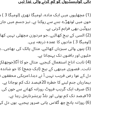
ہائی کولیسٹرول کو کم کرنے والی غذا ئیں
(1) م
خون میں لوتھڑے بننے سے روکتا ہے۔ نیز جسم میں جان ل
پروٹین بھی فراہم کرتی ہے۔
(2) السی کے بیج کھائیے…جو مردوزن مچھلی نہیں کھا
(اومیگا 3 ) مادوں کا عمدہ ذریعہ ہیں۔
(3) پتوں والی سبزیاں کھائیے۔ مثال پالک کی بھاجی
خلیوں اور بافتوں تک پہنچاتا ہے۔
(4) ثابت اناج استعمال کیجیے۔ مثال جو کا آٹا(جوچھلک
ثابت۔ قصوری میتھی کے بیج (ایک چمچ) کا جو شاندہ ایک 
دل کے عوا رض قریب نہیں آ نے دیتا۔امریکی محققوں نے
بیماریاں جنم لینے کا خطرہ 20فیصد تک کم ہوجاتا ہے۔
(5) صرف ایک گریپ فروٹ روزانہ کھانے سے خون کی نا
10فیصد تک کم ہوتی اور بلڈ پریشرنارمل رہتا ہے۔
(6) روزانہ پانچ چھ گلاس پانی ضرور پیجیے۔ یوں دل کی بیماریاں چمٹنے کا خطرہ 60فیصد تک کم ہوجاتا ہے