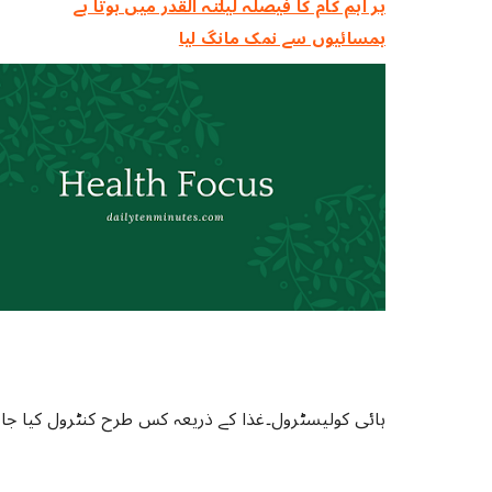
ہر اہم کام کا فیصلہ ‏لیلتہ القدر ‏میں ‏ہوتا ‏ہے
ہمسائیوں سے نمک مانگ لیا
ہائی کولیسٹرول۔غذا کے ذریعہ کس طرح کنٹرول کیا جاس