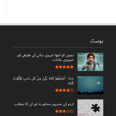
پوسٹ
بچوں کو اچھا شہری بنانے کے طریقے اور
ضروری عادات
دعا - ‎اَسْتَغْفِرُ اللهَ رَبِّىْ مِنْ کل ذَنبٍ وَّاَتُوْبُ
اِلَيْهِ
اردو کے مشہور محاورے اور ان کا مطلب