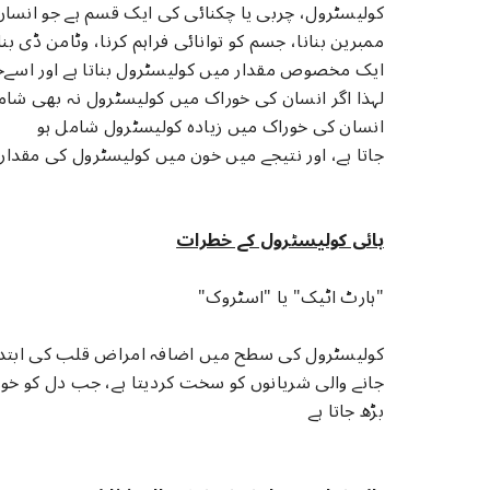
کولیسٹرول، چربی یا چکنائی کی ایک قسم ہے جو انسا
ممبرین بنانا، جسم کو توانائی فراہم کرنا، وٹامن ڈی بن
ایک مخصوص مقدار میں کولیسٹرول بناتا ہے اور اسےخون
لہذا اگر انسان کی خوراک میں کولیسٹرول نہ بھی شام
انسان کی خوراک میں زیادہ کولیسٹرول شامل ہو
جاتا ہے، اور نتیجے میں خون میں کولیسٹرول کی مقدار 
ہائی کولیسٹرول کے خطرات
"ہارٹ اٹیک" یا "اسٹروک"
کولیسٹرول کی سطح میں اضافہ امراض قلب کی ابتد
جانے والی شریانوں کو سخت کردیتا ہے، جب دل کو خون
بڑھ جاتا ہے