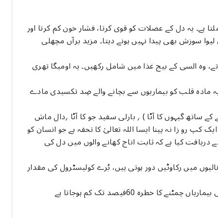
چھلیوں میں ایک مادہ، اومیگا تھری (اومیگا 3 ) ملتا ہے۔ یہ دل کے عضلات کو قوی کرتا، فشار خون کم کرتا اور
یوا سوزش بھی پیدا نہیں ہونے دیتا۔ مزید برآں مچھلی
تے، وہ السی کے بیج غذا میں شامل رکھیں۔ یہ اومیگا تھری
…یہ مادہ قلب کو بیماریوں سے بچانے والے ضِد تکسیدی مادے
ے کے ساتھ گیہوں کا آٹا ) ؍ بارلی سفید جو کا آٹا ؍دال ماش
کپ رو زا نہ پینا ایسا اللہ تعالیٰ کا تحفہ ہے جو انسان کو
 دریافت کیا ہے کہ ثابت اناج کھانے والوں میں دل کی
لیوں میں رکاوٹیں دور ہوتی ہیں، بُرے کولیسٹرول کی مقدار