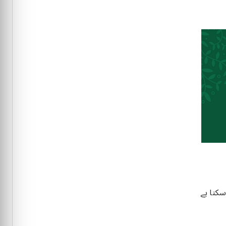
کتا ہے