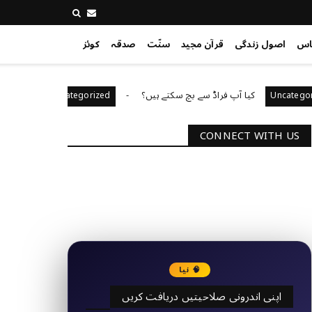
اس
اصول زندگی
قرآن مجید
سنّت
صدقہ
کوئز
کیا آپ فراڈ سے بچ سکتے ہیں؟
آپ کا قیادت کا اندا
Uncategorized
U
CONNECT WITH US
2340
Followers
3290
Followers
🧠 نیا
اپنی اندرونی صلاحیتیں دریافت کریں