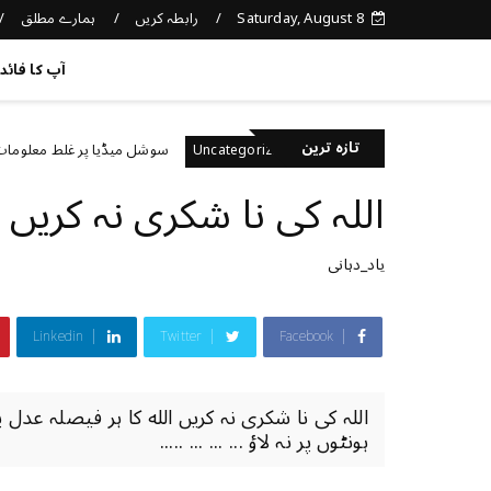
Saturday, August 8
رابطہ کریں
ہمارے مطلق
کچھ نیا جانیں
آپ کا فائد
تازہ ترین
یال رکھتے ہیں؟
سوشل میڈیا پر غلط معلومات کیسے پہ
Uncategorized
اللہ کی نا شکری نہ کریں
یاد_دہانی
Linkedin
Twitter
Facebook
اللہ کی نا شکری نہ کریں الله کا ہر فیصلہ عد
ہونٹوں پر نہ لاؤ ... ... ... .....