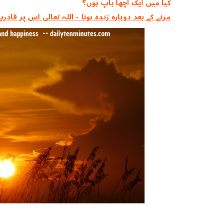
کیا میں ایک اچھا باپ ہوں؟
مرنے کے بعد دوبارہ زندہ ہونا - اللہ تعالیٰ اس پر قادرہے