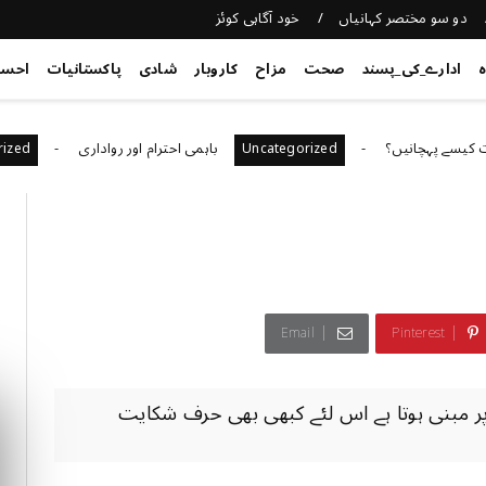
دو سو مختصر کہانیاں
خود آگاہی کوئز
ہ
ادارے_کی_پسند
صحت
مزاح
کاروبار
شادی
پاکستانیات
احس
چانیں؟
باہمی احترام اور رواداری
ncategorized
Uncategorized
Email
Pinterest
ل پر مبنی ہوتا ہے اس لئے کبھی بھی حرف شکایت