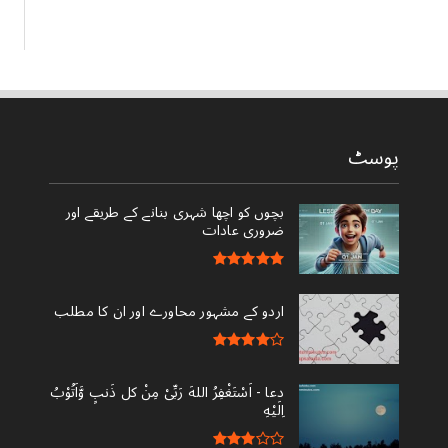
پوسٹ
بچوں کو اچھا شہری بنانے کے طریقے اور
ضروری عادات
اردو کے مشہور محاورے اور ان کا مطلب
دعا - ‎اَسْتَغْفِرُ اللهَ رَبِّىْ مِنْ کل ذَنبٍ وَّاَتُوْبُ
اِلَيْهِ