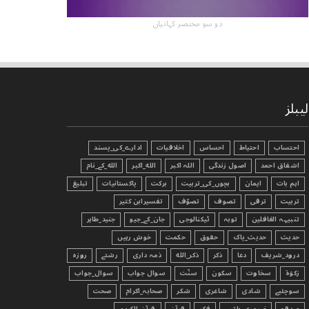
دو سو مختصر کہانیاں
لیبلز
احتساب
احتیاط
احساس
اخلاقیات
ادارے_کی_پسند
اشفاق احمد
اصول زندگی
اللہ اکبر
الله_اکبر
الله_کے_نام
اہم بات
ایمان
بچوں_کی_تربیت
برکت
پاکستانیات
تبليغ
تربیت
ترقی
تصوف
تصوّف
تفسیرابن کثیر
تنبیہہ الغافلین
توبہ
ٹیکنالوجی
جان_کے_جیو
جنید_طاہر
حدیث
حدیث_پاک
حقوق
حکمت
خوش رہیں
درود_شریف
دعا
ذکر
ذکر_الله
ذمہ داری
رشتے
روزہ
زکوٰۃ
سخاوت
سکون
سنّت
سوال جواب
سوال_جواب
سوچئیے
شادی
شاعری
شکر
صحابہ_اکرام
صحت