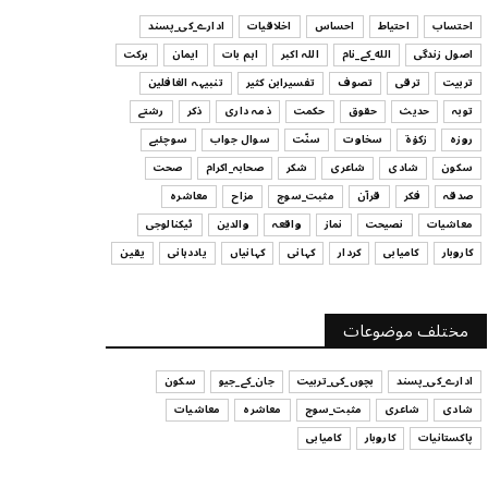
ہیں
احتساب
احتیاط
احساس
اخلاقیات
ادارے_کی_پسند
July 29, 2026
اصول زندگی
الله_کے_نام
اللہ اکبر
اہم بات
ایمان
برکت
UNCATEGORIZED
تربیت
ترقی
تصوف
تفسیرابن کثیر
تنبیہہ الغافلین
اس وقت آپ کا موڈ کیسا ہے؟
توبہ
حدیث
حقوق
حکمت
ذمہ داری
ذکر
رشتے
July 29, 2026
روزہ
زکوٰۃ
سخاوت
سنّت
سوال جواب
سوچئیے
سکون
شادی
شاعری
شکر
صحابہ_اکرام
صحت
UNCATEGORIZED
صدقہ
فکر
قرآن
مثبت_سوچ
مزاح
معاشرہ
قرض لینے اور دینے میں ہوشیاری
معاشیات
نصیحت
نماز
واقعہ
والدین
ٹیکنالوجی
July 29, 2026
کاروبار
کامیابی
کردار
کہانی
کہانیاں
یاددہانی
یقین
UNCATEGORIZED
آپ کا فیصلہ کرنے کا انداز
مختلف موضوعات
July 29, 2026
ادارے_کی_پسند
بچوں_کی_تربیت
جان_کے_جیو
سکون
شادی
شاعری
مثبت_سوچ
معاشرہ
معاشیات
پاکستانیات
کاروبار
کامیابی