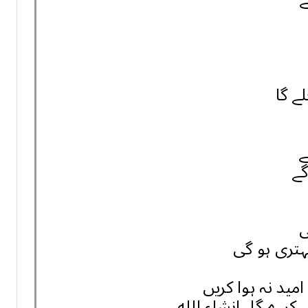
ے گا
ے
گے
ی
ہتری ہو گی
مید نہ ہوا کریں
کرے گا، انشاء الله