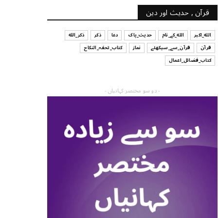
قرآن , حدیث اور دین
الله_اکبر
الله_کے_نام
حدیث_پاک
دعا
ذکر
ذکر_الله
قرآن
قرآن_سے_سیکھئے
نماز
کتاب_تحفہ_النکاح
کتاب_فضائل_اعمال
- دو سو مختصر کہانیاں -