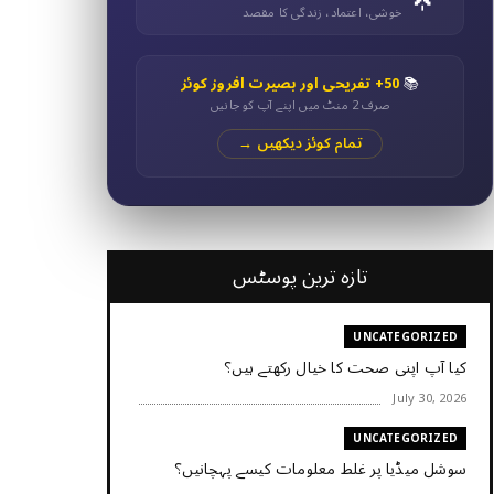
خوشی، اعتماد، زندگی کا مقصد
📚
50+ تفریحی اور بصیرت افروز کوئز
صرف 2 منٹ میں اپنے آپ کو جانیں
تمام کوئز دیکھیں →
تازہ ترین پوسٹس
UNCATEGORIZED
کیا آپ اپنی صحت کا خیال رکھتے ہیں؟
July 30, 2026
UNCATEGORIZED
سوشل میڈیا پر غلط معلومات کیسے پہچانیں؟