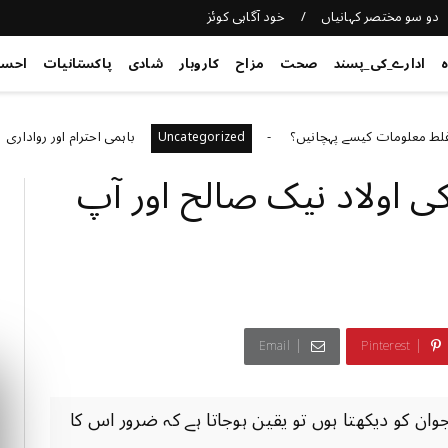
دو سو مختصر کہانیاں
خود آگاہی کوئز
ہ
ادارے_کی_پسند
صحت
مزاح
کاروبار
شادی
پاکستانیات
احس
مات کیسے پہچانیں؟
باہمی احترام اور رواداری
ed
Uncategorized
کی اولاد نیک صالح اور آپ
Email
Pinterest
کو دیکھتا ہوں تو یقین ہوجاتا ہے کہ ضرور اس کا