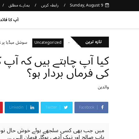
Sunday, August 9
رابطہ کریں
ہمارے مطلق
کچھ نیا جانیں
آپ کا فائد
تازہ ترین
نی صحت کا خیال رکھتے ہیں؟
سوشل میڈیا پر غلط معلو
Uncategorized
کیا آپ چاہتے ہیں کہ آپ 
کی فرماں بردار ہو؟
والدین
Linkedin
Twitter
Facebook
میں جب بھی کسی سلجھے ہوئے خوش حال نوجوان 
باپ صالح اور نیک آدمی ہوگا۔ فرمان الہی ...