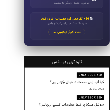
خوشی، اعتماد، زندگی کا مقصد
📚
50+ تفریحی اور بصیرت افروز کوئز
صرف 2 منٹ میں اپنے آپ کو جانیں
تمام کوئز دیکھیں →
تازہ ترین پوسٹس
UNCATEGORIZED
کیا آپ اپنی صحت کا خیال رکھتے ہیں؟
July 30, 2026
UNCATEGORIZED
سوشل میڈیا پر غلط معلومات کیسے پہچانیں؟