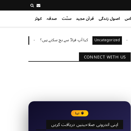
اس
اصول زندگی
قرآن مجید
سنّت
صدقہ
کوئز
کیا آپ فراڈ سے بچ سکتے ہیں؟
آپ کا ق
Uncategorized
Uncategoriz
CONNECT WITH US
2340
Followers
3290
Followers
🧠 نیا
اپنی اندرونی صلاحیتیں دریافت کریں