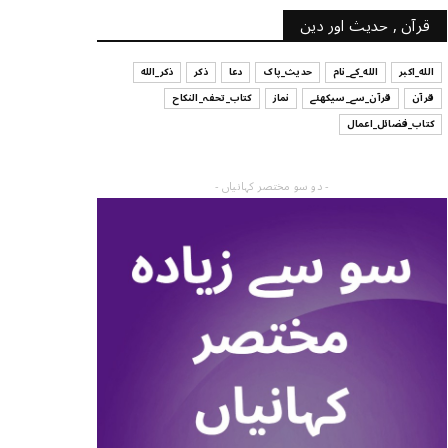
قرآن , حدیث اور دین
الله_اکبر
الله_کے_نام
حدیث_پاک
دعا
ذکر
ذکر_الله
قرآن
قرآن_سے_سیکھئے
نماز
کتاب_تحفہ_النکاح
کتاب_فضائل_اعمال
- دو سو مختصر کہانیاں -