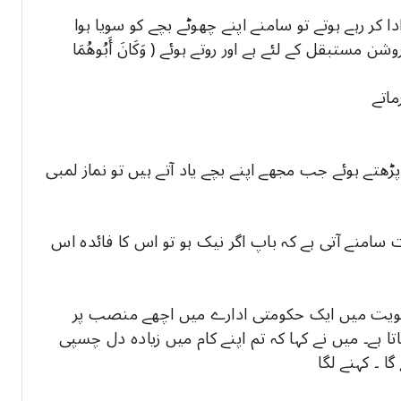
ر رہے ہوتے تو سامنے اپنے چھوٹے بچے کو سویا ہوا
 مستبقل کے لئے ہے اور روتے ہوئے ( وَكَانَ أَبُوهُمَا
ماتے
پڑھتے ہوئے جب مجھے اپنے بچے یاد آتے ہیں تو نماز لمبی
امنے آتی ہے کہ باپ اگر نیک ہو تو اس کا فائدہ اس
کویت میں ایک حکومتی ادارے میں اچھے منصب پر
اتا ہے۔ میں نے کہا کہ تم اپنے کام میں زیادہ دل چسپی
ا ۔ کہنے لگا