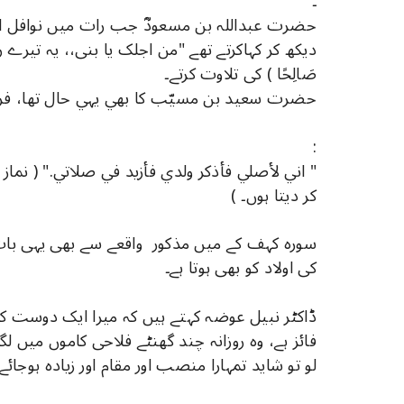
۔
حضرت عبداللہ بن مسعودؓ جب رات میں نوافل ادا ک
دیکھ کر کہاکرتے تھے "من اجلک یا بنی،، یہ تیرے روشن
صَالِحًا ) کی تلاوت کرتے۔
حضرت سعيد بن مسيّب كا بهي يہي حال تها، فر
:
" اني لأصلي فأذكر ولدي فأزيد في صلاتي." ( نماز 
کر دیتا ہوں۔ )
سورہ کہف کے میں مذکور واقعے سے بھی یہی بات س
کی اولاد کو بھی ہوتا ہے۔
ڈاکٹر نبیل عوضہ کہتے ہیں کہ میرا ایک دوست 
فائز ہے، وہ روزانہ چند گھنٹے فلاحی کاموں میں لگ
لو تو شاید تمہارا منصب اور مقام اور زیادہ ہوجائے گ