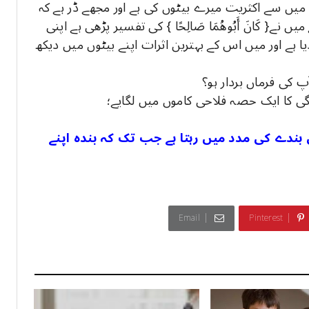
ن میں سے اکثریت میرے بیٹوں کی ہے اور مجھے ڈر ہے کہ
نے{ کَانَ أَبُوهُمَا صَالِحًا } کی تفسیر پڑھی ہے اپنی
 ہے اور میں اس کے بہترین اثرات اپنے بیٹوں میں دیکھ
پ کی فرماں بردار ہو؟
ندگی کا ایک حصہ فلاحی کاموں میں لگایے؛
بندے کی مدد میں رہتا ہے جب تک کہ بندہ اپنے
Email
Pinterest