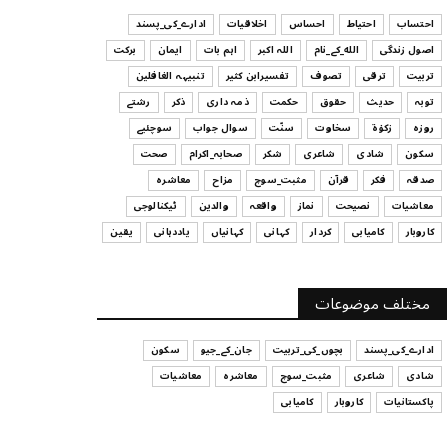
ہیں
احتساب
احتیاط
احساس
اخلاقیات
ادارے_کی_پسند
July 29, 2026
اصول زندگی
الله_کے_نام
اللہ اکبر
اہم بات
ایمان
برکت
UNCATEGORIZED
تربیت
ترقی
تصوف
تفسیرابن کثیر
تنبیہہ الغافلین
اس وقت آپ کا موڈ کیسا ہے؟
توبہ
حدیث
حقوق
حکمت
ذمہ داری
ذکر
رشتے
July 29, 2026
روزہ
زکوٰۃ
سخاوت
سنّت
سوال جواب
سوچئیے
سکون
شادی
شاعری
شکر
صحابہ_اکرام
صحت
UNCATEGORIZED
صدقہ
فکر
قرآن
مثبت_سوچ
مزاح
معاشرہ
قرض لینے اور دینے میں ہوشیاری
معاشیات
نصیحت
نماز
واقعہ
والدین
ٹیکنالوجی
July 29, 2026
کاروبار
کامیابی
کردار
کہانی
کہانیاں
یاددہانی
یقین
UNCATEGORIZED
آپ کا فیصلہ کرنے کا انداز
مختلف موضوعات
July 29, 2026
ادارے_کی_پسند
بچوں_کی_تربیت
جان_کے_جیو
سکون
شادی
شاعری
مثبت_سوچ
معاشرہ
معاشیات
پاکستانیات
کاروبار
کامیابی