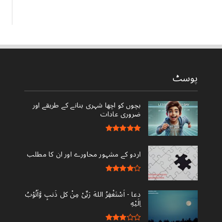
پوسٹ
بچوں کو اچھا شہری بنانے کے طریقے اور
ضروری عادات
اردو کے مشہور محاورے اور ان کا مطلب
دعا - ‎اَسْتَغْفِرُ اللهَ رَبِّىْ مِنْ کل ذَنبٍ وَّاَتُوْبُ
اِلَيْهِ