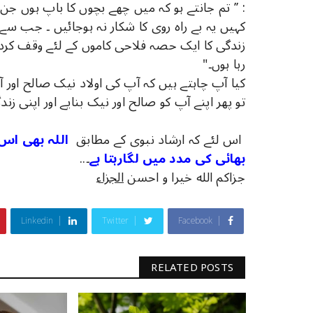
: ’’ تم جانتے ہو کہ میں چھے بچوں کا باپ ہوں ج
کہیں یہ بے راہ روی کا شکار نہ ہوجائیں ۔ جب سے میں 
زندگی کا ایک حصہ فلاحی کاموں کے لئے وقف کردیا
رہا ہوں۔"
کیا آپ چاہتے ہیں کہ آپ کی اولاد نیک صالح اور آ
تو پھر اپنے آپ کو صالح اور نیک بنایے اور اپنی ز
اس لئے کہ ارشاد نبوی کے مطابق
اللہ بھی اس 
بھائی کی مدد میں لگارہتا ہے
۔..
جزاکم الله خیرا و احسن
الجزاء
Linkedin
Twitter
Facebook
RELATED POSTS