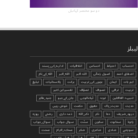
دو سو مختصر کہانیاں
لیبلز
احتساب
احتیاط
احساس
اخلاقیات
ادارے_کی_پسند
اشفاق احمد
اصول زندگی
اللہ اکبر
الله_اکبر
الله_کے_نام
اہم بات
ایمان
بچوں_کی_تربیت
برکت
پاکستانیات
تبليغ
تربیت
ترقی
تصوف
تصوّف
تفسیرابن کثیر
تنبیہہ الغافلین
توبہ
ٹیکنالوجی
جان_کے_جیو
جنید_طاہر
حدیث
حدیث_پاک
حقوق
حکمت
خوش رہیں
درود_شریف
دعا
ذکر
ذکر_الله
ذمہ داری
رشتے
روزہ
زکوٰۃ
سخاوت
سکون
سنّت
سوال جواب
سوال_جواب
سوچئیے
شادی
شاعری
شکر
صحابہ_اکرام
صحت