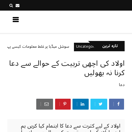
کچھ نیا جانیں
تازہ ترین
یں؟
سوشل میڈیا پر غلط معلومات کیسے پہچانیں؟
Uncategorized
اولاد کی اچھی تربیت کے حوالے سے دعا
کرنا نہ بھولیں
دعا
اولاد کے لیے کثرت سے دعا کا اہتمام کیا کریں ہم