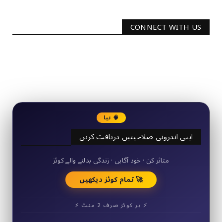
CONNECT WITH US
2340
Followers
3290
Followers
🧠 نیا
اپنی اندرونی صلاحیتیں دریافت کریں
50+ مختصر کوئز
متاثر کن · خود آگاہی · زندگی بدلنے والے کوئز
🚀 تمام کوئز دیکھیں
⚡ ہر کوئز صرف 2 منٹ ⚡