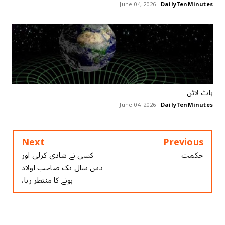
June 04, 2026
DailyTenMinutes
ہاٹ لائن
June 04, 2026
DailyTenMinutes
Next
Previous
حکمت
ﮐﺴﯽ ﻧﮯ ﺷﺎﺩﯼ ﮐﺮﻟﯽ ﺍﻭﺭ
ﺩﺱ ﺳﺎﻝ ﺗﮏ ﺻﺎﺣﺐ ﺍﻭﻻﺩ
ﮨﻮﻧﮯ ﮐﺎ ﻣﻨﺘﻈﺮ ﺭﮨﺎ،