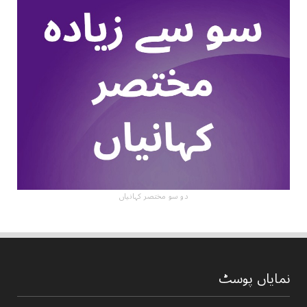
دو سو مختصر کہانیاں
نمایاں پوسٹ