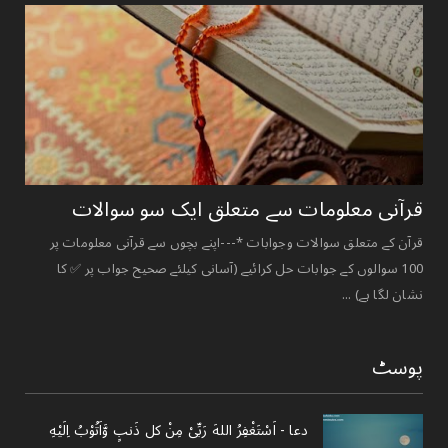
قرآنی ‏معلومات ‏سے ‏متعلق ‏ایک ‏سو ‏سوالات ‏
قرآن کے متعلق سوالات وجوابات *---اپنے بچوں سے قرآنی معلومات پر
100 سوالوں کے جوابات حل کرائیے (آسانی کیلئے صحیح جواب پر ✅ کا
نشان لگا ہے) ...
پوسٹ
دعا - ‎اَسْتَغْفِرُ اللهَ رَبِّىْ مِنْ کل ذَنبٍ وَّاَتُوْبُ اِلَيْهِ