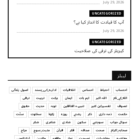
July 29, 2026
UNCATEGORIZED
آپ کا قیادت کا انداز کیا ہے؟
July 29, 2026
UNCATEGORIZED
کیریئر کی ترقی کی صلاحیت
July 29, 2026
UNCATEGORIZED
لیبلز
کیا آپ اپنے باس کو مؤثر طریقے سے منظم کر رہے ہیں
July 29, 2026
احتساب
احتیاط
احساس
اخلاقیات
ادارے_کی_پسند
اصول زندگی
الله_کے_نام
اللہ اکبر
اہم بات
ایمان
برکت
تربیت
ترقی
UNCATEGORIZED
تصوف
تفسیرابن کثیر
تنبیہہ الغافلین
توبہ
حدیث
حقوق
اس وقت آپ کا موڈ کیسا ہے؟
حکمت
ذمہ داری
ذکر
رشتے
روزہ
زکوٰۃ
سخاوت
سنّت
July 29, 2026
سوال جواب
سوچئیے
سکون
شادی
شاعری
شکر
UNCATEGORIZED
صحابہ_اکرام
صحت
صدقہ
فکر
قرآن
مثبت_سوچ
مزاح
قرض لینے اور دینے میں ہوشیاری
معاشرہ
معاشیات
نصیحت
نماز
واقعہ
والدین
ٹیکنالوجی