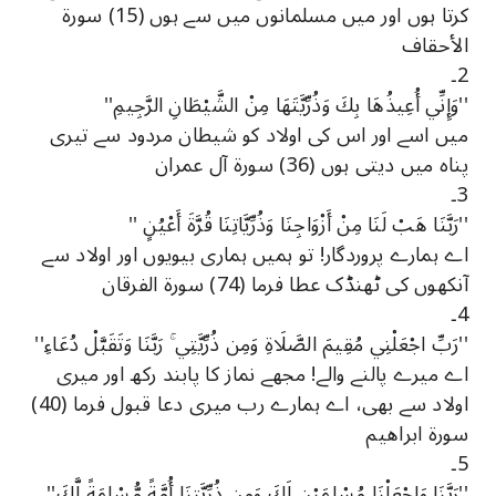
کرتا ہوں اور میں مسلمانوں میں سے ہوں (15) سورة
الأحقاف
2۔
''وَإِنِّي أُعِيذُهَا بِكَ وَذُرِّيَّتَهَا مِنْ الشَّيْطَانِ الرَّجِيمِ''
میں اسے اور اس کی اولاد کو شیطان مردود سے تیری
پناه میں دیتی ہوں (36) سورة آل عمران
3۔
''رَبَّنَا هَبْ لَنَا مِنْ أَزْوَاجِنَا وَذُرِّيَّاتِنَا قُرَّةَ أَعْيُنٍ ''
اے ہمارے پروردگار! تو ہمیں ہماری بیویوں اور اولاد سے
آنکھوں کی ٹھنڈک عطا فرما (74) سورة الفرقان
4۔
''رَبِّ اجْعَلْنِي مُقِيمَ الصَّلَاةِ وَمِن ذُرِّيَّتِي ۚ رَبَّنَا وَتَقَبَّلْ دُعَاءِ''
اے میرے پالنے والے! مجھے نماز کا پابند رکھ اور میری
اولاد سے بھی، اے ہمارے رب میری دعا قبول فرما (40)
سورة ابراهيم
5۔
''رَبَّنَا وَاجْعَلْنَا مُسْلِمَيْنِ لَكَ وَمِن ذُرِّيَّتِنَا أُمَّةً مُّسْلِمَةً لَّكَ''