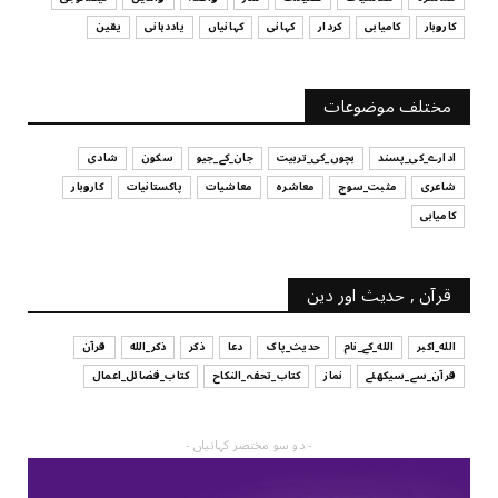
July 29, 2026
کاروبار
کامیابی
کردار
کہانی
کہانیاں
یاددہانی
یقین
UNCATEGORIZED
آپ کا فیصلہ کرنے کا انداز
مختلف موضوعات
July 29, 2026
ادارے_کی_پسند
بچوں_کی_تربیت
جان_کے_جیو
سکون
شادی
شاعری
مثبت_سوچ
معاشرہ
معاشیات
پاکستانیات
کاروبار
کامیابی
قرآن , حدیث اور دین
الله_اکبر
الله_کے_نام
حدیث_پاک
دعا
ذکر
ذکر_الله
قرآن
قرآن_سے_سیکھئے
نماز
کتاب_تحفہ_النکاح
کتاب_فضائل_اعمال
- دو سو مختصر کہانیاں -