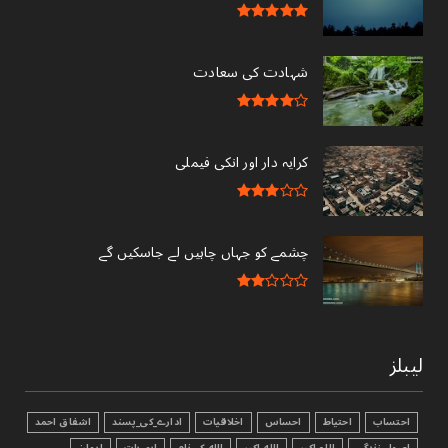
شہادت کی سعادت
کرایہ دار اور انکی فیملی
چشمے کو جہاں چاہیں لے جاسکیں گے
لیبلز
احتساب
احتیاط
احساس
اخلاقیات
ادارے_کی_پسند
اشفاق احمد
اصول زندگی
اللہ اکبر
الله_اکبر
الله_کے_نام
اہم بات
ایمان