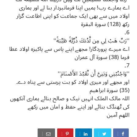
اے ہمارے رب! ہمیں اپنا فرمانبردار بنا لے اور ہماری
اولاد میں سے بھی ایک جماعت کو اپنی اطاعت گزار
رکھ (128) سورة البقرة
6۔
''رَبِّ هَبْ لِي مِن لَّدُنكَ ذُرِّيَّةً طَيِّبَةً''
اے میرے پروردگار! مجھے اپنے پاس سے پاکیزه اولاد عطا
فرما (38) سورة آل عمران
7۔
''وَاجْنُبْنِي وَبَنِيَّ أَن نَّعْبُدَ الأَصْنَامَ''
اور مجھے اور میری اولاد کو بت پرستی سے پناه دے۔
(35) سورة ابراهيم
اللہ مالک الملک انہیں نیک و صالح بنائے ہماری آنکھوں
کی ٹھنڈک بنائے اور اپنے حفظ و امان میں رکھے
اللھم آمین