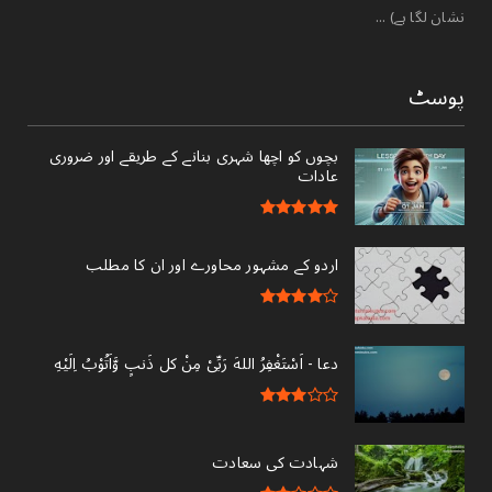
نشان لگا ہے) ...
پوسٹ
بچوں کو اچھا شہری بنانے کے طریقے اور ضروری
عادات
اردو کے مشہور محاورے اور ان کا مطلب
دعا - ‎اَسْتَغْفِرُ اللهَ رَبِّىْ مِنْ کل ذَنبٍ وَّاَتُوْبُ اِلَيْهِ
شہادت کی سعادت