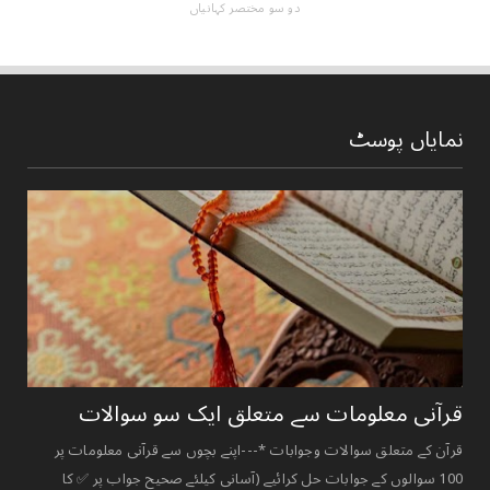
دو سو مختصر کہانیاں
نمایاں پوسٹ
قرآنی ‏معلومات ‏سے ‏متعلق ‏ایک ‏سو ‏سوالات ‏
قرآن کے متعلق سوالات وجوابات *---اپنے بچوں سے قرآنی معلومات پر
100 سوالوں کے جوابات حل کرائیے (آسانی کیلئے صحیح جواب پر ✅ کا