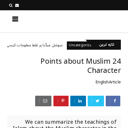
کچھ نیا جانیں
تازہ ترین
ہیں؟
سوشل میڈیا پر غلط معلومات کیسے پہچانیں؟
Uncategorized
24 Points about Muslim
Character
EnglishArticle
We can summarize the teachings of