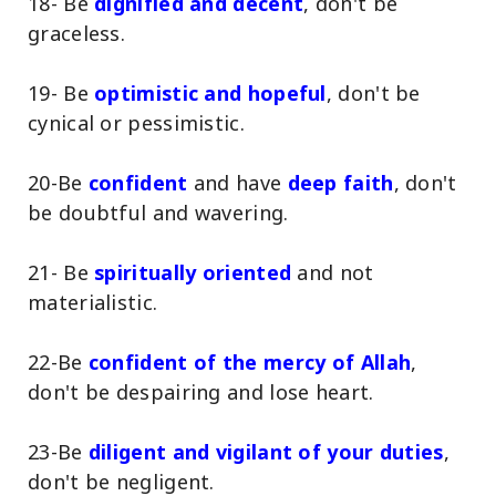
18- Be
dignified and decent
, don't be
graceless.
19- Be
optimistic and hopeful
, don't be
cynical or pessimistic.
20-Be
confident
and have
deep faith
, don't
be doubtful and wavering.
21- Be
spiritually oriented
and not
materialistic.
22-Be
confident of the mercy of Allah
,
don't be despairing and lose heart.
23-Be
diligent and vigilant of your duties
,
don't be negligent.