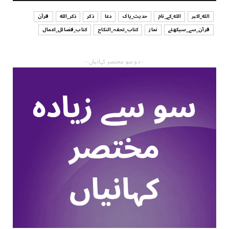
الله_اکبر
الله_کے_نام
حدیث_پاک
دعا
ذکر
ذکر_الله
قرآن
قرآن_سے_سیکھئے
نماز
کتاب_تحفہ_النکاح
کتاب_فضائل_اعمال
- دو سو مختصر کہانیاں -