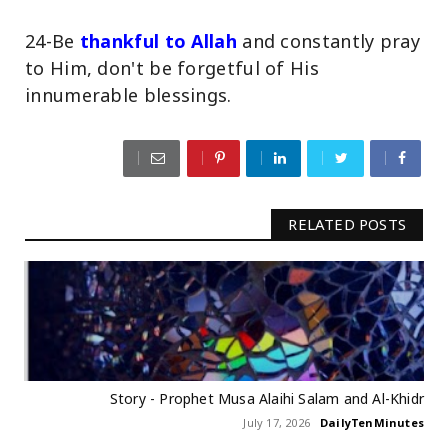
24-Be
thankful to Allah
and constantly pray
to Him, don't be forgetful of His
innumerable blessings.
RELATED POSTS
Story - Prophet Musa Alaihi Salam and Al-Khidr
July 17, 2026
DailyTenMinutes