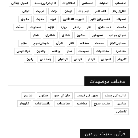
July 29, 2026
احتساب
احتیاط
احساس
اخلاقیات
ادارے_کی_پسند
اصول زندگی
الله_کے_نام
اللہ اکبر
اہم بات
ایمان
برکت
تربیت
ترقی
UNCATEGORIZED
تصوف
تفسیرابن کثیر
تنبیہہ الغافلین
توبہ
حدیث
حقوق
اس وقت آپ کا موڈ کیسا ہے؟
حکمت
ذمہ داری
ذکر
رشتے
روزہ
زکوٰۃ
سخاوت
سنّت
July 29, 2026
سوال جواب
سوچئیے
سکون
شادی
شاعری
شکر
UNCATEGORIZED
صحابہ_اکرام
صحت
صدقہ
فکر
قرآن
مثبت_سوچ
مزاح
قرض لینے اور دینے میں ہوشیاری
معاشرہ
معاشیات
نصیحت
نماز
واقعہ
والدین
ٹیکنالوجی
July 29, 2026
کاروبار
کامیابی
کردار
کہانی
کہانیاں
یاددہانی
یقین
UNCATEGORIZED
آپ کا فیصلہ کرنے کا انداز
مختلف موضوعات
July 29, 2026
ادارے_کی_پسند
بچوں_کی_تربیت
جان_کے_جیو
سکون
شادی
شاعری
مثبت_سوچ
معاشرہ
معاشیات
پاکستانیات
کاروبار
کامیابی
قرآن , حدیث اور دین