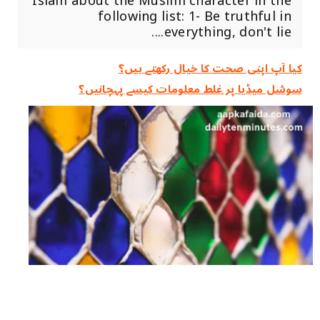
Islam about the Muslim character in the
following list: 1- Be truthful in
everything, don't lie....
کیا آپ اپنی صحت کا خیال رکھتے ہیں؟
سوشل میڈیا پر غلط معلومات کیسے پہچانیں؟