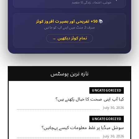
خوشی، اعتماد، زندگی کا مقصد
📚
50+ تفریحی اور بصیرت افروز کوئز
صرف 2 منٹ میں اپنے آپ کو جانیں
تمام کوئز دیکھیں →
تازہ ترین پوسٹس
UNCATEGORIZED
کیا آپ اپنی صحت کا خیال رکھتے ہیں؟
July 30, 2026
UNCATEGORIZED
سوشل میڈیا پر غلط معلومات کیسے پہچانیں؟
July 30, 2026