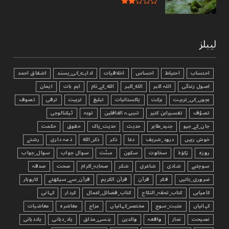
لیبلز
احتساب
احتیاط
احساس
اخلاقیات
ادارے_کی_پسند
اشفاق احمد
اصول زندگی
اللہ اکبر
الله_اکبر
الله_کے_نام
اہم بات
ایمان
بچوں_کی_تربیت
برکت
پاکستانیات
تبليغ
تربیت
ترقی
تصوف
تصوّف
تفسیرابن کثیر
تنبیہہ الغافلین
توبہ
ٹیکنالوجی
جان_کے_جیو
جنید_طاہر
حدیث
حدیث_پاک
حقوق
حکمت
خوش رہیں
درود_شریف
دعا
ذکر
ذکر_الله
ذمہ داری
رشتے
روزہ
زکوٰۃ
سخاوت
سکون
سنّت
سوال جواب
سوال_جواب
سوچئیے
شادی
شاعری
شکر
صحابہ_اکرام
صحت
صدقہ
ضروری_باتیں
فکر
قرآن
قرآن الکریم
قرآن_سے_سیکھئے
کاروبار
کامیابی
کتاب_تحفہ_النکاح
کتاب_فضائل_اعمال
کردار
کہانی
کہانیاں
مثبت_سوچ
مختصر_کہانیاں
مزاح
معاشرہ
معاشیات
نصیحت
نماز
واقعہ
والدین
ہنسی_مذاق
یاد_دہانی
یاددہانی