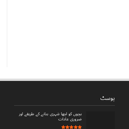
پوسٹ
بچوں کو اچھا شہری بنانے کے طریقے اور
ضروری عادات