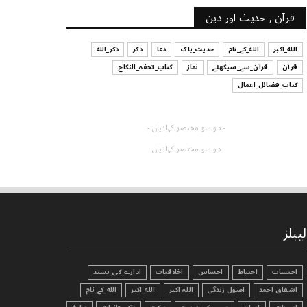
قرآن , حدیث اور دین
الله_اکبر
الله_کے_نام
حدیث_پاک
دعا
ذکر
ذکر_الله
قرآن
قرآن_سے_سیکھئے
نماز
کتاب_تحفہ_النکاح
کتاب_فضائل_اعمال
- دو سو مختصر کہانیاں -
دو سو مختصر کہانیاں
لیبلز
احتساب
احتیاط
احساس
اخلاقیات
ادارے_کی_پسند
اشفاق احمد
اصول زندگی
اللہ اکبر
الله_اکبر
الله_کے_نام