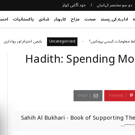
دو سو مختصر کہانیاں
خود آگاہی کوئز
ہ
ادارے_کی_پسند
صحت
مزاح
کاروبار
شادی
پاکستانیات
احس
ومات کیسے پہچانیں؟
باہمی احترام اور رواداری
d
Uncategorized
Hadith: Spending Mon
Email
Pinterest
Sahih Al Bukhari - Book of Supporting Th