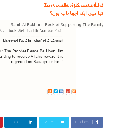
کیا آپ ہیلی کاپٹر والدین ہیں؟
کیا میں ایک اچھا باپ ہوں؟
Sahih Al Bukhari - Book of Supporting The Family
07, Book 064, Hadith Number 263.
-----------------------------------------
Narrated By Abu Mas'ud Al-Ansari
u
: The Prophet
Peace Be Upon Him
ing to receive Allah's reward it is
regarded as Sadaqa for him."
Linkedin
Twitter
Facebook