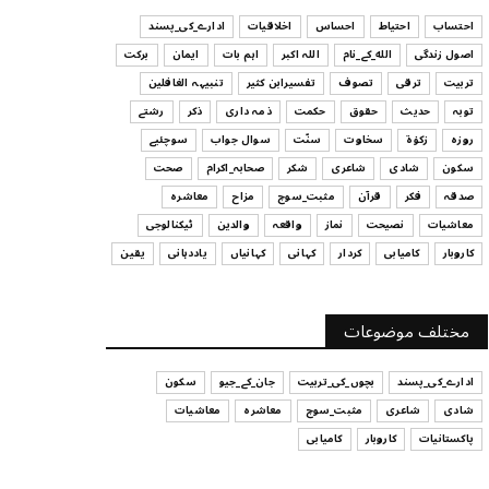
ہیں
احتساب
احتیاط
احساس
اخلاقیات
ادارے_کی_پسند
July 29, 2026
اصول زندگی
الله_کے_نام
اللہ اکبر
اہم بات
ایمان
برکت
UNCATEGORIZED
تربیت
ترقی
تصوف
تفسیرابن کثیر
تنبیہہ الغافلین
اس وقت آپ کا موڈ کیسا ہے؟
توبہ
حدیث
حقوق
حکمت
ذمہ داری
ذکر
رشتے
July 29, 2026
روزہ
زکوٰۃ
سخاوت
سنّت
سوال جواب
سوچئیے
سکون
شادی
شاعری
شکر
صحابہ_اکرام
صحت
UNCATEGORIZED
صدقہ
فکر
قرآن
مثبت_سوچ
مزاح
معاشرہ
قرض لینے اور دینے میں ہوشیاری
معاشیات
نصیحت
نماز
واقعہ
والدین
ٹیکنالوجی
July 29, 2026
کاروبار
کامیابی
کردار
کہانی
کہانیاں
یاددہانی
یقین
UNCATEGORIZED
آپ کا فیصلہ کرنے کا انداز
مختلف موضوعات
July 29, 2026
ادارے_کی_پسند
بچوں_کی_تربیت
جان_کے_جیو
سکون
شادی
شاعری
مثبت_سوچ
معاشرہ
معاشیات
پاکستانیات
کاروبار
کامیابی