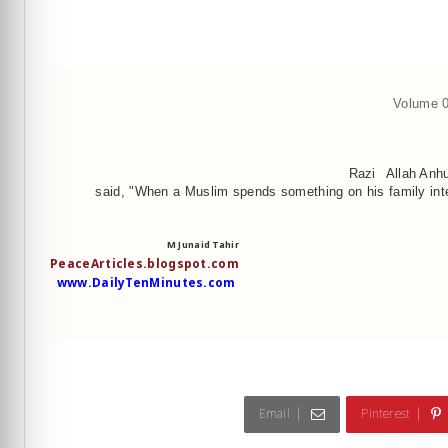
Volume 0
Razi
Allah Anh
said, "When a Muslim spends something on his family intend
M Junaid Tahir
PeaceArticles.blogspot.com
www.DailyTenMinutes.com
Email
Pinterest