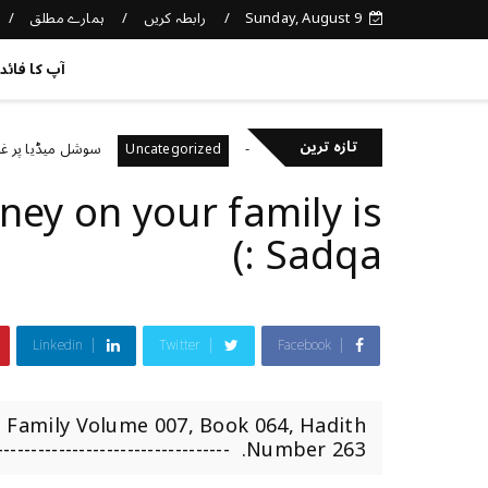
Sunday, August 9
رابطہ کریں
ہمارے مطلق
کچھ نیا جانیں
آپ کا فائد
تازہ ترین
اپنی صحت کا خیال رکھتے ہیں؟
سوشل میڈیا پر غلط معل
Uncategorized
ey on your family is
Sadqa :)
Linkedin
Twitter
Facebook
e Family Volume 007, Book 064, Hadith
Number 263. ---------------------------------------...