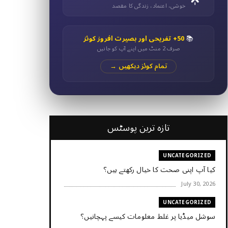
خوشی، اعتماد، زندگی کا مقصد
📚
50+ تفریحی اور بصیرت افروز کوئز
صرف 2 منٹ میں اپنے آپ کو جانیں
تمام کوئز دیکھیں →
تازہ ترین پوسٹس
UNCATEGORIZED
کیا آپ اپنی صحت کا خیال رکھتے ہیں؟
July 30, 2026
UNCATEGORIZED
سوشل میڈیا پر غلط معلومات کیسے پہچانیں؟