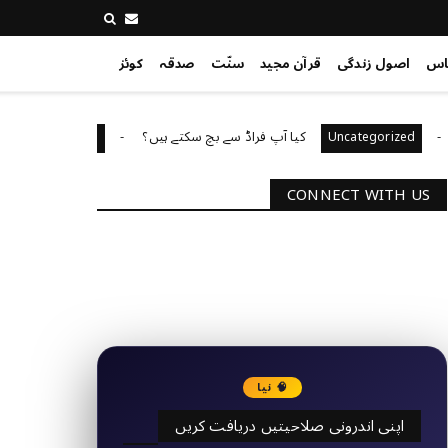
اس
اصول زندگی
قرآن مجید
سنّت
صدقہ
کوئز
کیا آپ فراڈ سے بچ سکتے ہیں؟
آپ کا
Uncategorized
Uncategorize
CONNECT WITH US
2340
Followers
3290
Followers
🧠 نیا
اپنی اندرونی صلاحیتیں دریافت کریں