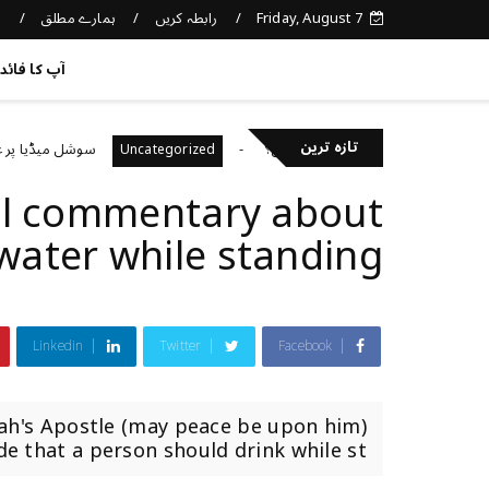
Friday, August 7
رابطہ کریں
ہمارے مطلق
د
کچھ نیا جانیں
آپ کا فائد
تازہ ترین
اپنی صحت کا خیال رکھتے ہیں؟
سوشل میڈیا پر غلط معل
Uncategorized
al commentary about
water while standing
Linkedin
Twitter
Facebook
lah's Apostle (may peace be upon him)
e that a person should drink while st...