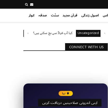
اس
اصول زندگی
قرآن مجید
سنّت
صدقہ
کوئز
کیا آپ فراڈ سے بچ سکتے ہیں؟
آپ کا
Uncategorized
Uncategorize
CONNECT WITH US
2340
Followers
3290
Followers
🧠 نیا
اپنی اندرونی صلاحیتیں دریافت کریں