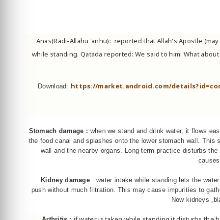
Anas(Radi-Allahu 'anhu):
reported that Allah's Apostle (ma
while standing. Qatada reported: We said to him: What abou
https://market.android.com/details?id=co
Download:
Stomach damage :
when we stand and drink water, it flows eas
the food canal and splashes onto the lower stomach wall. Thi
wall and the nearby organs. Long term practice disturbs the
causes
Kidney damage
: water intake while standing lets the wate
push without much filtration. This may cause impurities to gathe
Now kidneys ,bla
if water is taken while standing it disturbs the 
Arthritis :