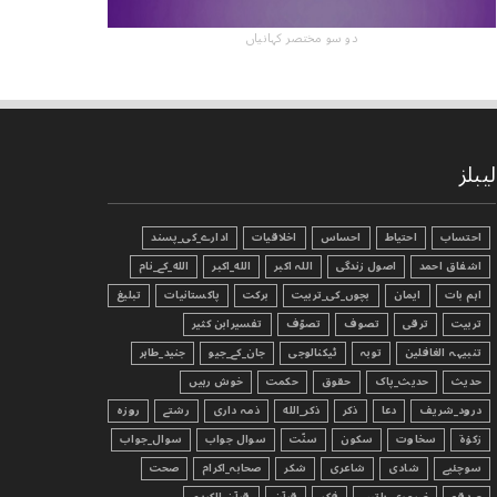
دو سو مختصر کہانیاں
لیبلز
احتساب
احتیاط
احساس
اخلاقیات
ادارے_کی_پسند
اشفاق احمد
اصول زندگی
اللہ اکبر
الله_اکبر
الله_کے_نام
اہم بات
ایمان
بچوں_کی_تربیت
برکت
پاکستانیات
تبليغ
تربیت
ترقی
تصوف
تصوّف
تفسیرابن کثیر
تنبیہہ الغافلین
توبہ
ٹیکنالوجی
جان_کے_جیو
جنید_طاہر
حدیث
حدیث_پاک
حقوق
حکمت
خوش رہیں
درود_شریف
دعا
ذکر
ذکر_الله
ذمہ داری
رشتے
روزہ
زکوٰۃ
سخاوت
سکون
سنّت
سوال جواب
سوال_جواب
سوچئیے
شادی
شاعری
شکر
صحابہ_اکرام
صحت