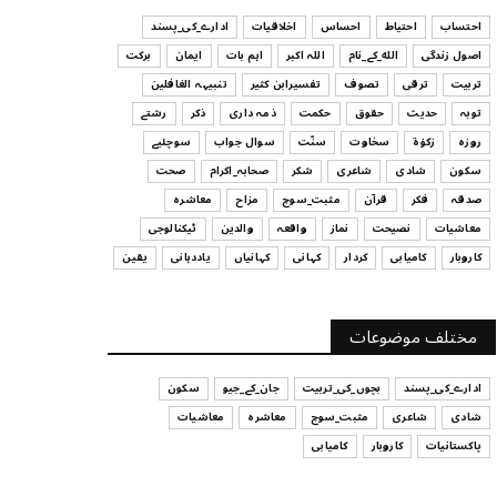
ہیں
احتساب
احتیاط
احساس
اخلاقیات
ادارے_کی_پسند
July 29, 2026
اصول زندگی
الله_کے_نام
اللہ اکبر
اہم بات
ایمان
برکت
UNCATEGORIZED
تربیت
ترقی
تصوف
تفسیرابن کثیر
تنبیہہ الغافلین
اس وقت آپ کا موڈ کیسا ہے؟
توبہ
حدیث
حقوق
حکمت
ذمہ داری
ذکر
رشتے
July 29, 2026
روزہ
زکوٰۃ
سخاوت
سنّت
سوال جواب
سوچئیے
سکون
شادی
شاعری
شکر
صحابہ_اکرام
صحت
UNCATEGORIZED
صدقہ
فکر
قرآن
مثبت_سوچ
مزاح
معاشرہ
قرض لینے اور دینے میں ہوشیاری
معاشیات
نصیحت
نماز
واقعہ
والدین
ٹیکنالوجی
July 29, 2026
کاروبار
کامیابی
کردار
کہانی
کہانیاں
یاددہانی
یقین
UNCATEGORIZED
آپ کا فیصلہ کرنے کا انداز
مختلف موضوعات
July 29, 2026
ادارے_کی_پسند
بچوں_کی_تربیت
جان_کے_جیو
سکون
شادی
شاعری
مثبت_سوچ
معاشرہ
معاشیات
پاکستانیات
کاروبار
کامیابی