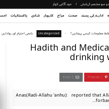
و سو مختصر کہانیاں
خود آگاہی کوئز
ہ
ادارے_کی_پسند
صحت
مزاح
کاروبار
شادی
پاکستانیات
احس
ومات کیسے پہچانیں؟
باہمی احترام اور رواداری
d
Uncategorized
Hadith and Medic
drinking 
Email
Pinterest
Anas(Radi-Allahu 'anhu): reported that Al
forbad