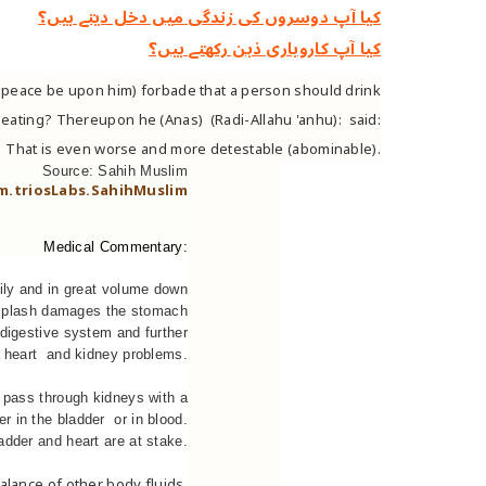
کیا آپ دوسروں کی زندگی میں دخل دیتے ہیں؟
کیا آپ کاروباری ذہن رکھتے ہیں؟
y peace be upon him) forbade that a person should drink
t eating? Thereupon he (Anas)
(Radi-Allahu 'anhu):
said:
That is even worse and more detestable (abominable).
Source: Sahih Muslim
m.triosLabs.SahihMuslim
Medical Commentary:
ily and in great volume down
s splash damages the stomach
 digestive system and further
 heart and kidney problems.
r pass through kidneys with a
r in the bladder or in blood.
dder and heart are at stake.
balance of other body fluids.