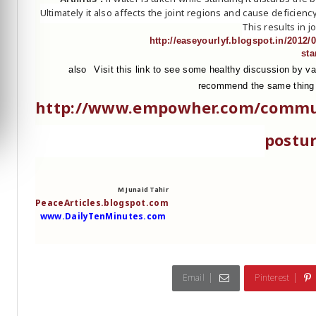
Ultimately it also affects the joint regions and cause deficiency
This results in j
http://easeyourlyf.blogspot.in/2012/
st
also
Visit this link to see some healthy discussion by va
recommend the same thing (D
http://www.empowher.com/commun
postu
M Junaid Tahir
PeaceArticles.blogspot.com
www.DailyTenMinutes.com
Email
Pinterest