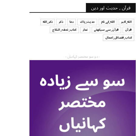
قرآن , حدیث اور دین
الله_اکبر
الله_کے_نام
حدیث_پاک
دعا
ذکر
ذکر_الله
قرآن
قرآن_سے_سیکھئے
نماز
کتاب_تحفہ_النکاح
کتاب_فضائل_اعمال
- دو سو مختصر کہانیاں -