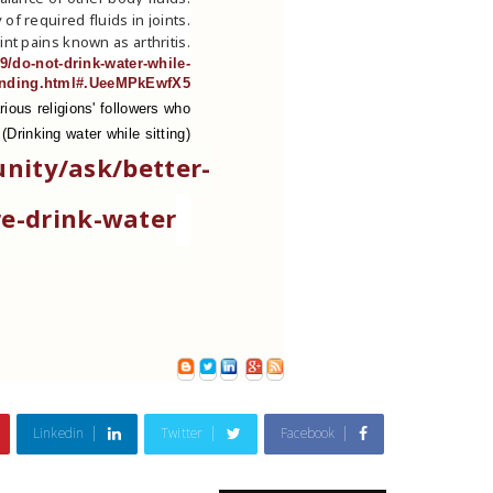
 of required fluids in joints.
oint pains known as arthritis.
09/do-not-drink-water-while-
anding.html#.UeeMPkEwfX5
rious religions' followers who
rinking water while sitting)
ity/ask/better-
re-drink-water
Linkedin
Twitter
Facebook