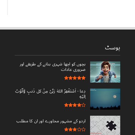
پوسٹ
بچوں کو اچھا شہری بنانے کے طریقے اور
ضروری عادات
دعا - ‎اَسْتَغْفِرُ اللهَ رَبِّىْ مِنْ کل ذَنبٍ وَّاَتُوْبُ
اِلَيْهِ
اردو کے مشہور محاورے اور ان کا مطلب