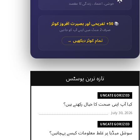
خوشی، اعتماد، زندگی کا مقصد
📚
50+ تفریحی اور بصیرت افروز کوئز
صرف 2 منٹ میں اپنے آپ کو جانیں
تمام کوئز دیکھیں →
تازہ ترین پوسٹس
UNCATEGORIZED
کیا آپ اپنی صحت کا خیال رکھتے ہیں؟
July 30, 2026
UNCATEGORIZED
سوشل میڈیا پر غلط معلومات کیسے پہچانیں؟