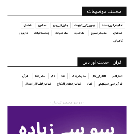
آپ کا فیصلہ کرنے کا انداز
مختلف موضوعات
July 29, 2026
ادارے_کی_پسند
بچوں_کی_تربیت
جان_کے_جیو
سکون
شادی
شاعری
مثبت_سوچ
معاشرہ
معاشیات
پاکستانیات
کاروبار
کامیابی
قرآن , حدیث اور دین
الله_اکبر
الله_کے_نام
حدیث_پاک
دعا
ذکر
ذکر_الله
قرآن
قرآن_سے_سیکھئے
نماز
کتاب_تحفہ_النکاح
کتاب_فضائل_اعمال
- دو سو مختصر کہانیاں -