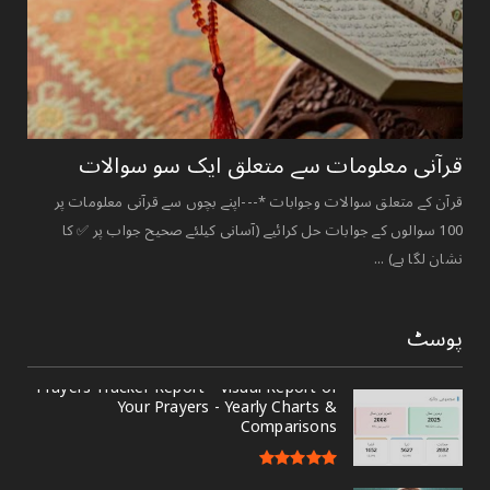
قرآنی ‏معلومات ‏سے ‏متعلق ‏ایک ‏سو ‏سوالات ‏
قرآن کے متعلق سوالات وجوابات *---اپنے بچوں سے قرآنی معلومات پر
100 سوالوں کے جوابات حل کرائیے (آسانی کیلئے صحیح جواب پر ✅ کا
نشان لگا ہے) ...
پوسٹ
Prayers Tracker Report - Visual Report of
Your Prayers - Yearly Charts &
Comparisons