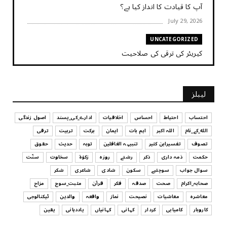
آپ کا قیادت کا انداز کیا ہے؟
July 29, 2026
UNCATEGORIZED
کیریئر کی ترقی کی صلاحیت
July 29, 2026
UNCATEGORIZED
لیبلز
کیا آپ اپنے باس کو مؤثر طریقے سے منظم کر رہے ہیں
July 29, 2026
احتساب
احتیاط
احساس
اخلاقیات
ادارے_کی_پسند
اصول زندگی
الله_کے_نام
اللہ اکبر
اہم بات
ایمان
برکت
تربیت
ترقی
UNCATEGORIZED
تصوف
تفسیرابن کثیر
تنبیہہ الغافلین
توبہ
حدیث
حقوق
اس وقت آپ کا موڈ کیسا ہے؟
حکمت
ذمہ داری
ذکر
رشتے
روزہ
زکوٰۃ
سخاوت
سنّت
July 29, 2026
سوال جواب
سوچئیے
سکون
شادی
شاعری
شکر
UNCATEGORIZED
صحابہ_اکرام
صحت
صدقہ
فکر
قرآن
مثبت_سوچ
مزاح
قرض لینے اور دینے میں ہوشیاری
معاشرہ
معاشیات
نصیحت
نماز
واقعہ
والدین
ٹیکنالوجی
July 29, 2026
کاروبار
کامیابی
کردار
کہانی
کہانیاں
یاددہانی
یقین
UNCATEGORIZED