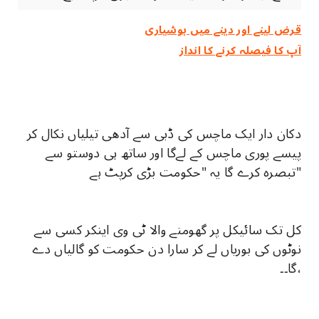
قرض لینے اور دینے میں ہوشیاری
آپ کا فیصلہ کرنے کا انداز
دکان دار ایک ماچس کی ڈبی سے آدھی تیلیاں نکال کر
پیسے پوری ماچس کے لےگا اور ساتھ ہی دوستو سے
تبصرہ کرے گا یہ "حکومت بڑی کرپٹ ہے"
کل تک سائیکل پر گھومنے والا ٹی وی اینکر کسی سے
نوٹوں کی بوریاں لے کر سارا دن حکومت کو گالیاں دے
گا۔۔،