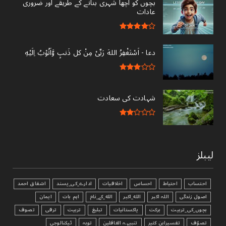
بچوں کو اچھا شہری بنانے کے طریقے اور ضروری
عادات
دعا - ‎اَسْتَغْفِرُ اللهَ رَبِّىْ مِنْ کل ذَنبٍ وَّاَتُوْبُ اِلَيْهِ
شہادت کی سعادت
لیبلز
احتساب
احتیاط
احساس
اخلاقیات
ادارے_کی_پسند
اشفاق احمد
اصول زندگی
اللہ اکبر
الله_اکبر
الله_کے_نام
اہم بات
ایمان
بچوں_کی_تربیت
برکت
پاکستانیات
تبليغ
تربیت
ترقی
تصوف
تصوّف
تفسیرابن کثیر
تنبیہہ الغافلین
توبہ
ٹیکنالوجی