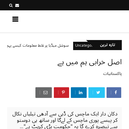
کچھ نیا جانیں
تازہ ترین
؟
سوشل میڈیا پر غلط معلومات کیسے پہچانیں؟
Uncategorized
اصل خرابی ہم میں ہے
پاکستانیات
دکان دار ایک ماچس کی ڈبی سے آدھی تیلیاں نکال
کر پیسے پوری ماچس کے لےگا اور ساتھ ہی دوستو
سے تبصرہ کرے گا یہ "حکومت بڑی کرپٹ ہے"...