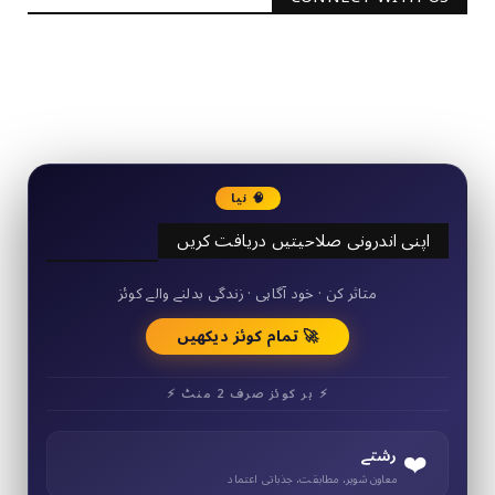
2340
Followers
3290
Followers
🧠 نیا
اپنی اندرونی صلاحیتیں دریافت کریں
50+ مختصر کوئز
متاثر کن · خود آگاہی · زندگی بدلنے والے کوئز
🚀 تمام کوئز دیکھیں
⚡ ہر کوئز صرف 2 منٹ ⚡
❤️
رشتے
معاون شوہر، مطابقت، جذباتی اعتماد