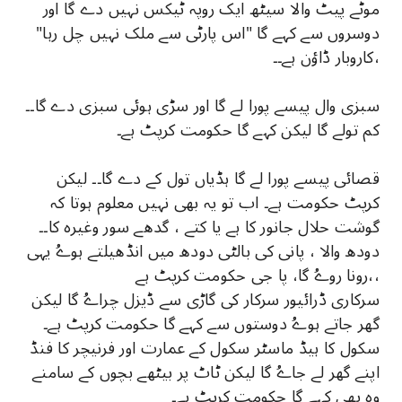
موٹے پیٹ والا سیٹھ ایک روپہ ٹیکس نہیں دے گا اور
دوسروں سے کہے گا "اس پارٹی سے ملک نہیں چل رہا"
کاروبار ڈاؤن ہے۔۔،
سبزی وال پیسے پورا لے گا اور سڑی ہوئی سبزی دے گا۔۔
کم تولے گا لیکن کہے گا حکومت کرپٹ ہے۔
قصائی پیسے پورا لے گا ہڈیاں تول کے دے گا۔۔ لیکن
کرپٹ حکومت ہے۔ اب تو یہ بھی نہیں معلوم ہوتا کہ
گوشت حلال جانور کا ہے یا کتے ، گدھے سور وغیرہ کا۔۔
دودھ والا ، پانی کی بالٹی دودھ میں انڈھیلتے ہوےُ یہی
رونا روےُ گا، پا جی حکومت کرپٹ ہے،،
سرکاری ڈرائیور سرکار کی گاڑی سے ڈیزل چراےُ گا لیکن
گھر جاتے ہوےُ دوستوں سے کہے گا حکومت کرپٹ ہے۔
سکول کا ہیڈ ماسٹر سکول کے عمارت اور فرنیچر کا فنڈ
اپنے گھر لے جاےُ گا لیکن ٹاٹ پر بیٹھے بچوں کے سامنے
وہ بھی کہے گا حکومت کرپٹ ہے۔