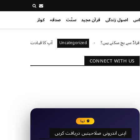
اس
اصول زندگی
قرآن مجید
سنّت
صدقہ
کوئز
ے بچ سکتے ہیں؟
آپ کا قیادت کا انداز کیا ہے؟
zed
Uncategorized
CONNECT WITH US
2340
Followers
3290
Followers
🧠 نیا
اپنی اندرونی صلاحیتیں دریافت کریں