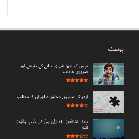
پوسٹ
بچوں کو اچھا شہری بنانے کے طریقے اور
ضروری عادات
اردو کے مشہور محاورے اور ان کا مطلب
دعا - ‎اَسْتَغْفِرُ اللهَ رَبِّىْ مِنْ کل ذَنبٍ وَّاَتُوْبُ
اِلَيْهِ