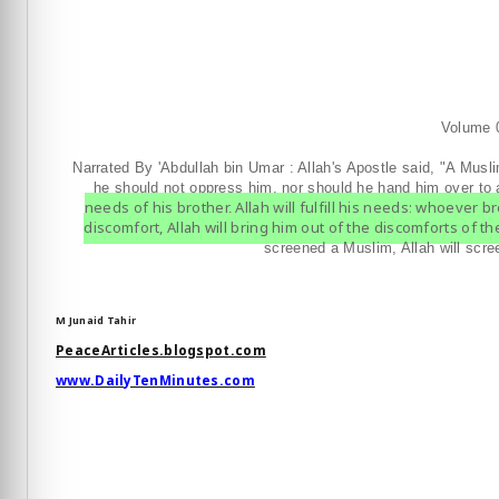
Volume 
Narrated By 'Abdullah bin Umar : Allah's Apostle said, "A Musli
he should not oppress him, nor should he hand him over to
needs of his brother, Allah will fulfill his needs; whoever b
discomfort, Allah will bring him out of the discomforts of t
screened a Muslim, Allah will scr
M Junaid Tahir
PeaceArticles.blogspot.com
www.DailyTenMinutes.com