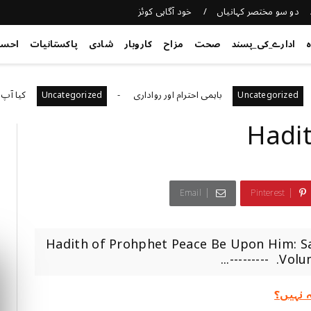
دو سو مختصر کہانیاں
خود آگاہی کوئز
ہ
ادارے_کی_پسند
صحت
مزاح
کاروبار
شادی
پاکستانیات
احس
باہمی احترام اور رواداری
کیا آپ فراڈ س
Uncategorized
Uncategor
Hadit
Email
Pinterest
Hadith of Prohphet Peace Be Upon Him: Sa
Volume
 نہیں؟