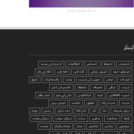
دو سو مختصر کہانیاں
لیبلز
احتساب
احتیاط
احساس
اخلاقیات
ادارے_کی_پسند
اشفاق احمد
اصول زندگی
اللہ اکبر
الله_اکبر
الله_کے_نام
اہم بات
ایمان
بچوں_کی_تربیت
برکت
پاکستانیات
تبليغ
تربیت
ترقی
تصوف
تصوّف
تفسیرابن کثیر
تنبیہہ الغافلین
توبہ
ٹیکنالوجی
جان_کے_جیو
جنید_طاہر
حدیث
حدیث_پاک
حقوق
حکمت
خوش رہیں
درود_شریف
دعا
ذکر
ذکر_الله
ذمہ داری
رشتے
روزہ
زکوٰۃ
سخاوت
سکون
سنّت
سوال جواب
سوال_جواب
سوچئیے
شادی
شاعری
شکر
صحابہ_اکرام
صحت