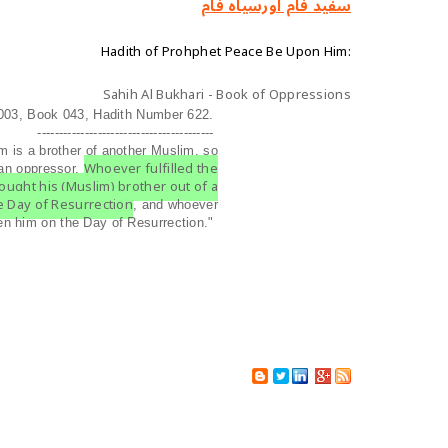
سفید فام اورسیاہ فام
Hadith of Prohphet Peace Be Upon Him:
Sahih Al Bukhari - Book of Oppressions
003, Book 043, Hadith Number 622.
-----------------------------------------
m is a brother of another Muslim, so
Whoever fulfilled the
 an oppressor.
rought his (Muslim) brother out of a
he Day of Resurrection
, and whoever
een him on the Day of Resurrection."