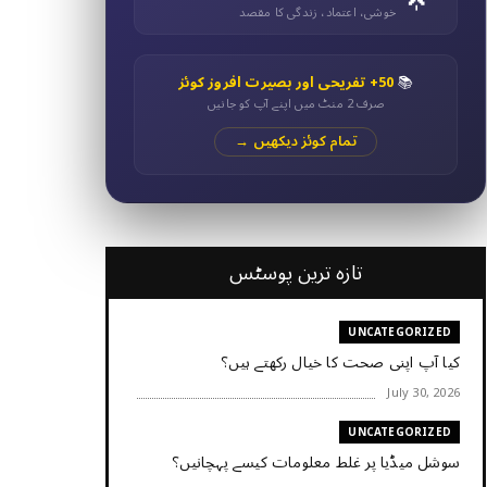
خوشی، اعتماد، زندگی کا مقصد
📚
50+ تفریحی اور بصیرت افروز کوئز
صرف 2 منٹ میں اپنے آپ کو جانیں
تمام کوئز دیکھیں →
تازہ ترین پوسٹس
UNCATEGORIZED
کیا آپ اپنی صحت کا خیال رکھتے ہیں؟
July 30, 2026
UNCATEGORIZED
سوشل میڈیا پر غلط معلومات کیسے پہچانیں؟