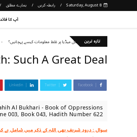
Saturday, August 8
رابطہ کریں
ہمارے مطلق
کچھ نیا جانیں
آپ کا فائد
تازہ ترین
سوشل میڈیا پر غلط معلومات کیسے پہچانیں؟
ized
Uncategorized
h: Such A Great Deal
Linkedin
Twitter
Facebook
hih Al Bukhari - Book of Oppressions
 003, Book 043, Hadith Number 622. ---------...
سوال : درود شریف بھی اللہ کے ذکر میں شامل ہے کہ