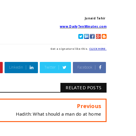
Junaid Tahir
www.DailyTenMinutes.com
Get a signature like this.
CLICK HERE.
Linkedin
Twitter
Facebook
RELATED POSTS
Previous
Hadith: What should a man do at home