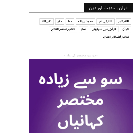
قرآن , حدیث اور دین
الله_اکبر
الله_کے_نام
حدیث_پاک
دعا
ذکر
ذکر_الله
قرآن
قرآن_سے_سیکھئے
نماز
کتاب_تحفہ_النکاح
کتاب_فضائل_اعمال
- دو سو مختصر کہانیاں -