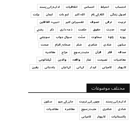
ہیں
احتساب
احتیاط
احساس
اخلاقیات
ادارے_کی_پسند
July 29, 2026
اصول زندگی
الله_کے_نام
اللہ اکبر
اہم بات
ایمان
برکت
UNCATEGORIZED
تربیت
ترقی
تصوف
تفسیرابن کثیر
تنبیہہ الغافلین
اس وقت آپ کا موڈ کیسا ہے؟
توبہ
حدیث
حقوق
حکمت
ذمہ داری
ذکر
رشتے
July 29, 2026
روزہ
زکوٰۃ
سخاوت
سنّت
سوال جواب
سوچئیے
سکون
شادی
شاعری
شکر
صحابہ_اکرام
صحت
UNCATEGORIZED
صدقہ
فکر
قرآن
مثبت_سوچ
مزاح
معاشرہ
قرض لینے اور دینے میں ہوشیاری
معاشیات
نصیحت
نماز
واقعہ
والدین
ٹیکنالوجی
July 29, 2026
کاروبار
کامیابی
کردار
کہانی
کہانیاں
یاددہانی
یقین
UNCATEGORIZED
آپ کا فیصلہ کرنے کا انداز
مختلف موضوعات
July 29, 2026
ادارے_کی_پسند
بچوں_کی_تربیت
جان_کے_جیو
سکون
شادی
شاعری
مثبت_سوچ
معاشرہ
معاشیات
پاکستانیات
کاروبار
کامیابی