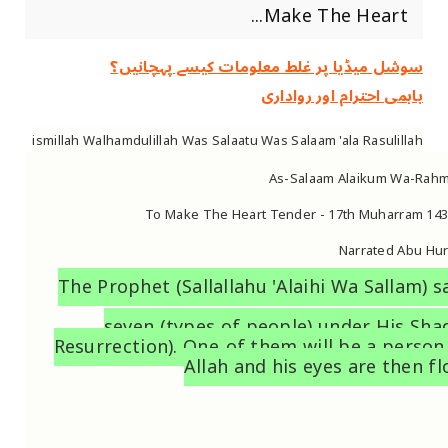
Make The Heart...
سوشل میڈیا پر غلط معلومات کیسے پہچانیں؟
باہمی احترام اور رواداری
ismillah Walhamdulillah Was Salaatu Was Salaam 'ala Rasulillah
As-Salaam Alaikum Wa-Rahm
To Make The Heart Tender - 17th Muharram 143
Narrated Abu Hura
The Prophet (Sallallahu 'Alaihi Wa Sallam) sa
seven (types of people) under His Sha
Resurrection). One
of them will be a pers
Allah and his eyes are then f