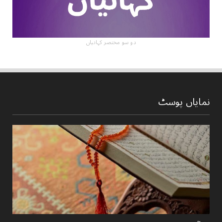
دو سو مختصر کہانیاں
نمایاں پوسٹ