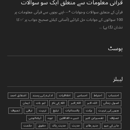
قرآنی ‏معلومات ‏سے ‏متعلق ‏ایک ‏سو ‏سوالات ‏
قرآن کے متعلق سوالات وجوابات *---اپنے بچوں سے قرآنی معلومات پر
100 سوالوں کے جوابات حل کرائیے (آسانی کیلئے صحیح جواب پر ✅ کا
نشان لگا ہے) ...
پوسٹ
لیبلز
احتساب
احتیاط
احساس
اخلاقیات
ادارے_کی_پسند
اشفاق احمد
اصول زندگی
اللہ اکبر
الله_اکبر
الله_کے_نام
اہم بات
ایمان
بچوں_کی_تربیت
برکت
پاکستانیات
تبليغ
تربیت
ترقی
تصوف
تصوّف
تفسیرابن کثیر
تنبیہہ الغافلین
توبہ
ٹیکنالوجی
جان_کے_جیو
جنید_طاہر
حدیث
حدیث_پاک
حقوق
حکمت