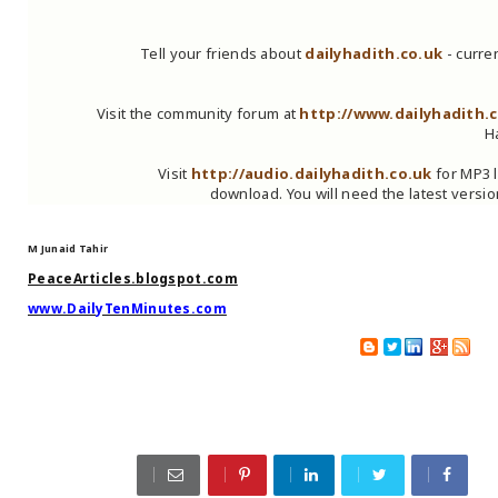
Tell your friends about
dailyhadith.co.uk
- curre
Visit the community forum at
http://www.dailyhadith.
H
Visit
http://audio.dailyhadith.co.uk
for MP3 l
download. You will need the latest versio
M Junaid Tahir
PeaceArticles.blogspot.com
www.DailyTenMinutes.com