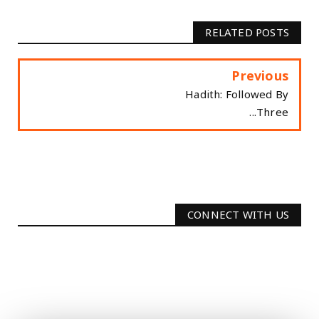
RELATED POSTS
Previous
Hadith: Followed By
Three...
CONNECT WITH US
2340
Followers
3290
Followers