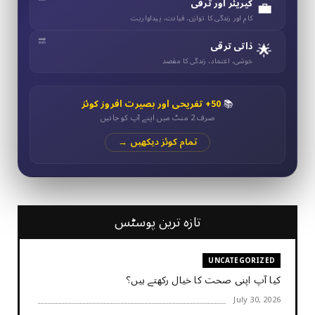
💼
کیریئر اور ترقی
کام اور زندگی کا توازن، قیادت، پیداواریت
🌟
ذاتی ترقی
خوشی، اعتماد، زندگی کا مقصد
📚
50+ تفریحی اور بصیرت افروز کوئز
صرف 2 منٹ میں اپنے آپ کو جانیں
تمام کوئز دیکھیں →
تازہ ترین پوسٹس
UNCATEGORIZED
کیا آپ اپنی صحت کا خیال رکھتے ہیں؟
July 30, 2026