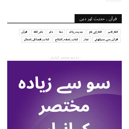
قرآن , حدیث اور دین
الله_اکبر
الله_کے_نام
حدیث_پاک
دعا
ذکر
ذکر_الله
قرآن
قرآن_سے_سیکھئے
نماز
کتاب_تحفہ_النکاح
کتاب_فضائل_اعمال
- دو سو مختصر کہانیاں -