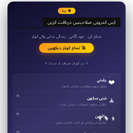
🧠 نیا
اپنی اندرونی صلاحیتیں دریافت کریں
50+ مختصر کوئز
متاثر کن · خود آگاہی · زندگی بدلنے والے کوئز
🚀 تمام کوئز دیکھیں
⚡ ہر کوئز صرف 2 منٹ ⚡
❤️
رشتے
معاون شوہر، مطابقت، جذباتی اعتماد
🧘
ذہنی سکون
تناؤ کی سطح، اضطراب، جذباتی ذہانت
👨‍👧‍👦
والدین
عظیم باپ، والدین کے انداز، خاندانی بندھن