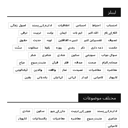
UNCATEGORIZED
لیبلز
کیا آپ اپنے باس کو مؤثر طریقے سے منظم کر رہے ہیں
July 29, 2026
احتساب
احتیاط
احساس
اخلاقیات
ادارے_کی_پسند
اصول زندگی
الله_کے_نام
اللہ اکبر
اہم بات
ایمان
برکت
تربیت
ترقی
UNCATEGORIZED
تصوف
تفسیرابن کثیر
تنبیہہ الغافلین
توبہ
حدیث
حقوق
اس وقت آپ کا موڈ کیسا ہے؟
حکمت
ذمہ داری
ذکر
رشتے
روزہ
زکوٰۃ
سخاوت
سنّت
July 29, 2026
سوال جواب
سوچئیے
سکون
شادی
شاعری
شکر
UNCATEGORIZED
صحابہ_اکرام
صحت
صدقہ
فکر
قرآن
مثبت_سوچ
مزاح
قرض لینے اور دینے میں ہوشیاری
معاشرہ
معاشیات
نصیحت
نماز
واقعہ
والدین
ٹیکنالوجی
July 29, 2026
کاروبار
کامیابی
کردار
کہانی
کہانیاں
یاددہانی
یقین
UNCATEGORIZED
آپ کا فیصلہ کرنے کا انداز
مختلف موضوعات
July 29, 2026
ادارے_کی_پسند
بچوں_کی_تربیت
جان_کے_جیو
سکون
شادی
شاعری
مثبت_سوچ
معاشرہ
معاشیات
پاکستانیات
کاروبار
کامیابی