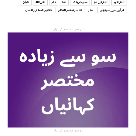
الله_اکبر
الله_کے_نام
حدیث_پاک
دعا
ذکر
ذکر_الله
قرآن
قرآن_سے_سیکھئے
نماز
کتاب_تحفہ_النکاح
کتاب_فضائل_اعمال
- دو سو مختصر کہانیاں -
دو سو مختصر کہانیاں