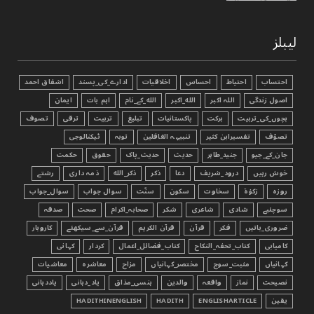
لیبلز
احتساب
احتیاط
احساس
اخلاقیات
ادارے_کی_پسند
اشفاق احمد
اصول زندگی
اللہ اکبر
الله_اکبر
الله_کے_نام
اہم بات
ایمان
بچوں_کی_تربیت
برکت
پاکستانیات
تبليغ
تربیت
ترقی
تصوف
تصوّف
تفسیرابن کثیر
تنبیہہ الغافلین
توبہ
ٹیکنالوجی
جان_کے_جیو
جنید_طاہر
حدیث
حدیث_پاک
حقوق
حکمت
خوش رہیں
درود_شریف
دعا
ذکر
ذکر_الله
ذمہ داری
رشتے
روزہ
زکوٰۃ
سخاوت
سکون
سنّت
سوال جواب
سوال_جواب
سوچئیے
شادی
شاعری
شکر
صحابہ_اکرام
صحت
صدقہ
ضروری_باتیں
فکر
قرآن
قرآن الکریم
قرآن_سے_سیکھئے
کاروبار
کامیابی
کتاب_تحفہ_النکاح
کتاب_فضائل_اعمال
کردار
کہانی
کہانیاں
مثبت_سوچ
مختصر_کہانیاں
مزاح
معاشرہ
معاشیات
نصیحت
نماز
واقعہ
والدین
ہنسی_مذاق
یاد_دہانی
یاددہانی
یقین
ENGLISHARTICLE
HADITH
HADITHINENGLISH