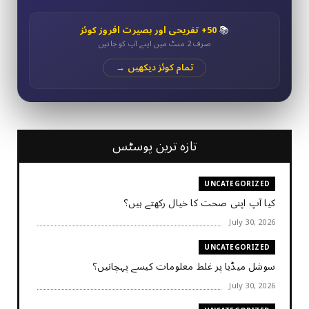
📚
50+ تفریحی اور بصیرت افروز کوئز
صرف 2 منٹ میں اپنے آپ کو جانیں
تمام کوئز دیکھیں →
تازہ ترین پوسٹس
UNCATEGORIZED
کیا آپ اپنی صحت کا خیال رکھتے ہیں؟
July 30, 2026
UNCATEGORIZED
سوشل میڈیا پر غلط معلومات کیسے پہچانیں؟
July 30, 2026