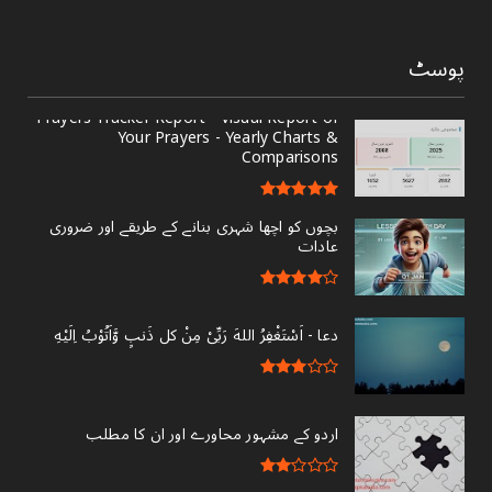
پوسٹ
Prayers Tracker Report - Visual Report of
Your Prayers - Yearly Charts &
Comparisons
بچوں کو اچھا شہری بنانے کے طریقے اور ضروری
عادات
دعا - ‎اَسْتَغْفِرُ اللهَ رَبِّىْ مِنْ کل ذَنبٍ وَّاَتُوْبُ اِلَيْهِ
اردو کے مشہور محاورے اور ان کا مطلب