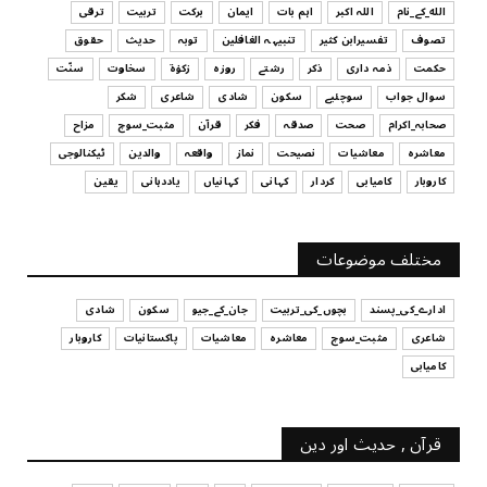
الله_کے_نام
اللہ اکبر
اہم بات
ایمان
برکت
تربیت
ترقی
UNCATEGORIZED
تصوف
تفسیرابن کثیر
تنبیہہ الغافلین
توبہ
حدیث
حقوق
اس وقت آپ کا موڈ کیسا ہے؟
حکمت
ذمہ داری
ذکر
رشتے
روزہ
زکوٰۃ
سخاوت
سنّت
July 29, 2026
سوال جواب
سوچئیے
سکون
شادی
شاعری
شکر
UNCATEGORIZED
صحابہ_اکرام
صحت
صدقہ
فکر
قرآن
مثبت_سوچ
مزاح
قرض لینے اور دینے میں ہوشیاری
معاشرہ
معاشیات
نصیحت
نماز
واقعہ
والدین
ٹیکنالوجی
July 29, 2026
کاروبار
کامیابی
کردار
کہانی
کہانیاں
یاددہانی
یقین
UNCATEGORIZED
آپ کا فیصلہ کرنے کا انداز
مختلف موضوعات
July 29, 2026
ادارے_کی_پسند
بچوں_کی_تربیت
جان_کے_جیو
سکون
شادی
شاعری
مثبت_سوچ
معاشرہ
معاشیات
پاکستانیات
کاروبار
کامیابی
قرآن , حدیث اور دین