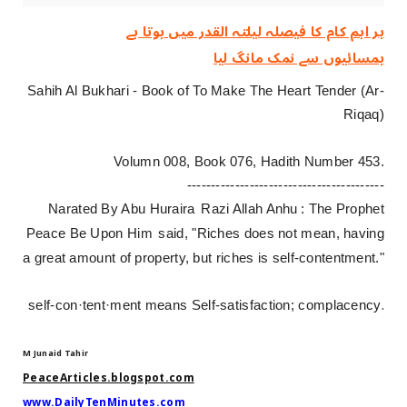
ہر اہم کام کا فیصلہ ‏لیلتہ القدر ‏میں ‏ہوتا ‏ہے
ہمسائیوں سے نمک مانگ لیا
Sahih Al Bukhari - Book of To Make The Heart Tender (Ar-
Riqaq)
Volumn 008, Book 076, Hadith Number 453.
-----------------------------------------
Narated By Abu Huraira
Razi Allah Anhu
: The Prophet
Peace Be Upon Him
said, "Riches does not mean, having
a great amount of property, but riches is self-contentment."
.
self-con·tent·ment means Self-satisfaction; complacency
M Junaid Tahir
PeaceArticles.blogspot.com
www.DailyTenMinutes.com