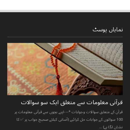
نمایاں پوسٹ
قرآنی ‏معلومات ‏سے ‏متعلق ‏ایک ‏سو ‏سوالات ‏
قرآن کے متعلق سوالات وجوابات *---اپنے بچوں سے قرآنی معلومات پر
100 سوالوں کے جوابات حل کرائیے (آسانی کیلئے صحیح جواب پر ✅ کا
نشان لگا ہے) ...