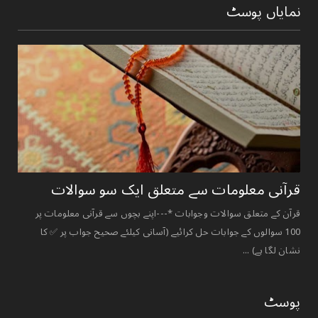
نمایاں پوسٹ
قرآنی ‏معلومات ‏سے ‏متعلق ‏ایک ‏سو ‏سوالات ‏
قرآن کے متعلق سوالات وجوابات *---اپنے بچوں سے قرآنی معلومات پر
100 سوالوں کے جوابات حل کرائیے (آسانی کیلئے صحیح جواب پر ✅ کا
نشان لگا ہے) ...
پوسٹ