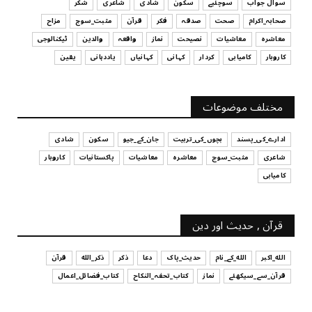
سوال جواب
سوچئیے
سکون
شادی
شاعری
شکر
UNCATEGORIZED
صحابہ_اکرام
صحت
صدقہ
فکر
قرآن
مثبت_سوچ
مزاح
قرض لینے اور دینے میں ہوشیاری
معاشرہ
معاشیات
نصیحت
نماز
واقعہ
والدین
ٹیکنالوجی
July 29, 2026
کاروبار
کامیابی
کردار
کہانی
کہانیاں
یاددہانی
یقین
UNCATEGORIZED
آپ کا فیصلہ کرنے کا انداز
مختلف موضوعات
July 29, 2026
ادارے_کی_پسند
بچوں_کی_تربیت
جان_کے_جیو
سکون
شادی
شاعری
مثبت_سوچ
معاشرہ
معاشیات
پاکستانیات
کاروبار
کامیابی
قرآن , حدیث اور دین
الله_اکبر
الله_کے_نام
حدیث_پاک
دعا
ذکر
ذکر_الله
قرآن
قرآن_سے_سیکھئے
نماز
کتاب_تحفہ_النکاح
کتاب_فضائل_اعمال