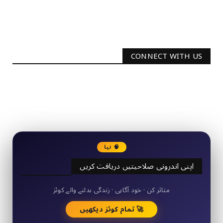
CONNECT WITH US
2340
Followers
3290
Followers
🧠 نیا
اپنی اندرونی صلاحیتیں دریافت کریں
50+ مختصر کوئز
متاثر کن · خود آگاہی · زندگی بدلنے والے کوئز
🚀 تمام کوئز دیکھیں