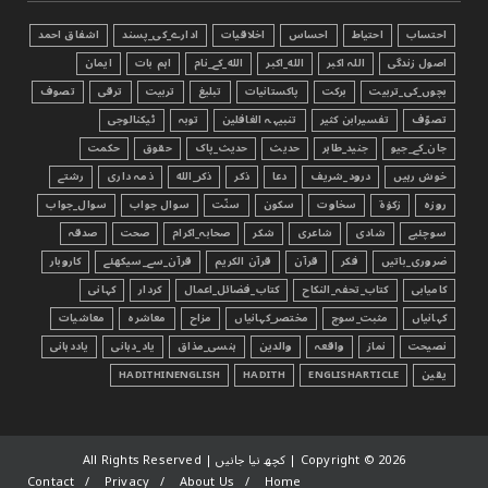
احتساب
احتیاط
احساس
اخلاقیات
ادارے_کی_پسند
اشفاق احمد
اصول زندگی
اللہ اکبر
الله_اکبر
الله_کے_نام
اہم بات
ایمان
بچوں_کی_تربیت
برکت
پاکستانیات
تبليغ
تربیت
ترقی
تصوف
تصوّف
تفسیرابن کثیر
تنبیہہ الغافلین
توبہ
ٹیکنالوجی
جان_کے_جیو
جنید_طاہر
حدیث
حدیث_پاک
حقوق
حکمت
خوش رہیں
درود_شریف
دعا
ذکر
ذکر_الله
ذمہ داری
رشتے
روزہ
زکوٰۃ
سخاوت
سکون
سنّت
سوال جواب
سوال_جواب
سوچئیے
شادی
شاعری
شکر
صحابہ_اکرام
صحت
صدقہ
ضروری_باتیں
فکر
قرآن
قرآن الکریم
قرآن_سے_سیکھئے
کاروبار
کامیابی
کتاب_تحفہ_النکاح
کتاب_فضائل_اعمال
کردار
کہانی
کہانیاں
مثبت_سوچ
مختصر_کہانیاں
مزاح
معاشرہ
معاشیات
نصیحت
نماز
واقعہ
والدین
ہنسی_مذاق
یاد_دہانی
یاددہانی
یقین
ENGLISHARTICLE
HADITH
HADITHINENGLISH
2026 | کچھ نیا جانیں | All Rights Reserved
Copyright ©
Contact
Privacy
About Us
Home