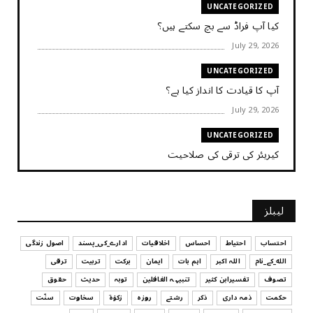
UNCATEGORIZED
کیا آپ فراڈ سے بچ سکتے ہیں؟
July 29, 2026
UNCATEGORIZED
آپ کا قیادت کا انداز کیا ہے؟
July 29, 2026
UNCATEGORIZED
کیریئر کی ترقی کی صلاحیت
July 29, 2026
UNCATEGORIZED
لیبلز
کیا آپ اپنے باس کو مؤثر طریقے سے منظم کر رہے ہیں
July 29, 2026
احتساب
احتیاط
احساس
اخلاقیات
ادارے_کی_پسند
اصول زندگی
الله_کے_نام
اللہ اکبر
اہم بات
ایمان
برکت
تربیت
ترقی
UNCATEGORIZED
تصوف
تفسیرابن کثیر
تنبیہہ الغافلین
توبہ
حدیث
حقوق
اس وقت آپ کا موڈ کیسا ہے؟
حکمت
ذمہ داری
ذکر
رشتے
روزہ
زکوٰۃ
سخاوت
سنّت
July 29, 2026