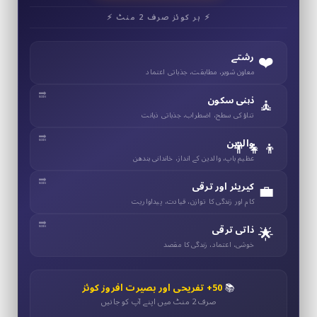
⚡ ہر کوئز صرف 2 منٹ ⚡
❤️
رشتے
معاون شوہر، مطابقت، جذباتی اعتماد
🧘
ذہنی سکون
تناؤ کی سطح، اضطراب، جذباتی ذہانت
👨‍👧‍👦
والدین
عظیم باپ، والدین کے انداز، خاندانی بندھن
💼
کیریئر اور ترقی
کام اور زندگی کا توازن، قیادت، پیداواریت
🌟
ذاتی ترقی
خوشی، اعتماد، زندگی کا مقصد
📚
50+ تفریحی اور بصیرت افروز کوئز
صرف 2 منٹ میں اپنے آپ کو جانیں