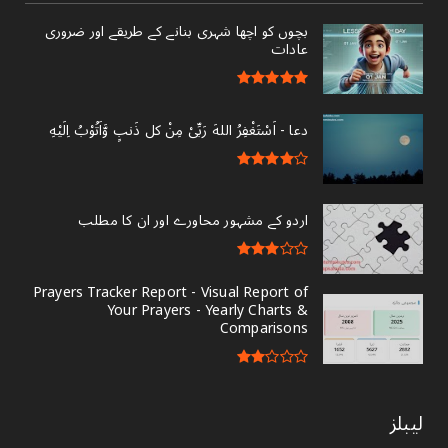
بچوں کو اچھا شہری بنانے کے طریقے اور ضروری
عادات
دعا - ‎اَسْتَغْفِرُ اللهَ رَبِّىْ مِنْ کل ذَنبٍ وَّاَتُوْبُ اِلَيْهِ
اردو کے مشہور محاورے اور ان کا مطلب
Prayers Tracker Report - Visual Report of
Your Prayers - Yearly Charts &
Comparisons
لیبلز