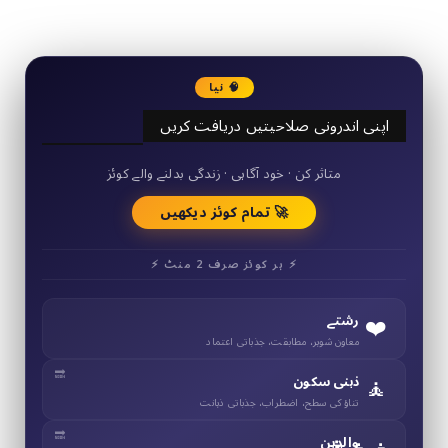
🧠 نیا
اپنی اندرونی صلاحیتیں دریافت کریں
50+ مختصر کوئز
متاثر کن · خود آگاہی · زندگی بدلنے والے کوئز
🚀 تمام کوئز دیکھیں
⚡ ہر کوئز صرف 2 منٹ ⚡
❤️
رشتے
معاون شوہر، مطابقت، جذباتی اعتماد
🧘
ذہنی سکون
تناؤ کی سطح، اضطراب، جذباتی ذہانت
والدین