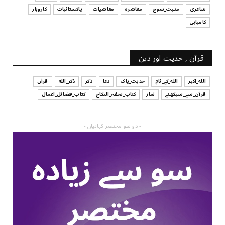
شاعری
مثبت_سوچ
معاشرہ
معاشیات
پاکستانیات
کاروبار
کامیابی
قرآن , حدیث اور دین
الله_اکبر
الله_کے_نام
حدیث_پاک
دعا
ذکر
ذکر_الله
قرآن
قرآن_سے_سیکھئے
نماز
کتاب_تحفہ_النکاح
کتاب_فضائل_اعمال
- دو سو مختصر کہانیاں -