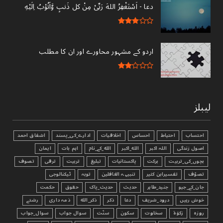
دعا - ‎اَسْتَغْفِرُ اللهَ رَبِّىْ مِنْ کل ذَنبٍ وَّاَتُوْبُ اِلَيْهِ
اردو کے مشہور محاورے اور ان کا مطلب
لیبلز
احتساب
احتیاط
احساس
اخلاقیات
ادارے_کی_پسند
اشفاق احمد
اصول زندگی
اللہ اکبر
الله_اکبر
الله_کے_نام
اہم بات
ایمان
بچوں_کی_تربیت
برکت
پاکستانیات
تبليغ
تربیت
ترقی
تصوف
تصوّف
تفسیرابن کثیر
تنبیہہ الغافلین
توبہ
ٹیکنالوجی
جان_کے_جیو
جنید_طاہر
حدیث
حدیث_پاک
حقوق
حکمت
خوش رہیں
درود_شریف
دعا
ذکر
ذکر_الله
ذمہ داری
رشتے
روزہ
زکوٰۃ
سخاوت
سکون
سنّت
سوال جواب
سوال_جواب