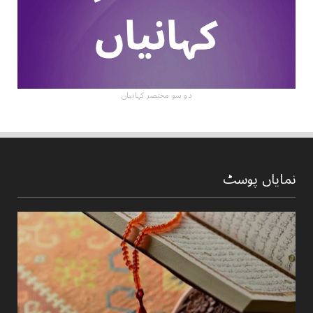
دو سو مختصر کہانیاں
نمایاں پوسٹ