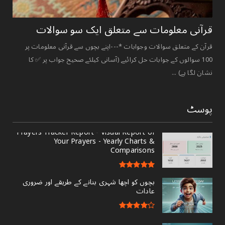
قرآنی ‏معلومات ‏سے ‏متعلق ‏ایک ‏سو ‏سوالات ‏
قرآن کے متعلق سوالات وجوابات *---اپنے بچوں سے قرآنی معلومات پر
100 سوالوں کے جوابات حل کرائیے (آسانی کیلئے صحیح جواب پر ✅ کا
نشان لگا ہے) ...
پوسٹ
Prayers Tracker Report - Visual Report of
Your Prayers - Yearly Charts &
Comparisons
بچوں کو اچھا شہری بنانے کے طریقے اور ضروری
عادات