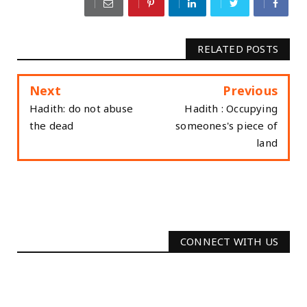
RELATED POSTS
Next
Previous
Hadith: do not abuse
Hadith : Occupying
the dead
someones's piece of
land
CONNECT WITH US
2340
Followers
3290
Followers