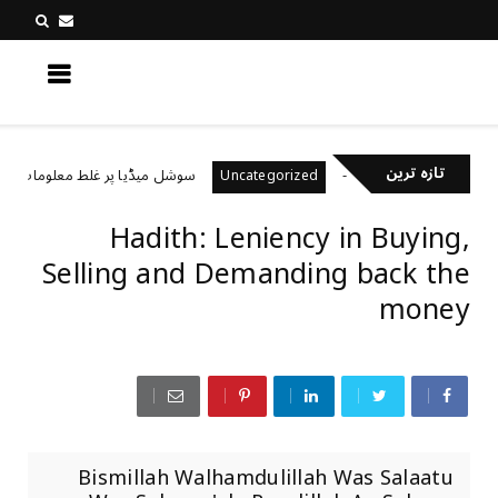
کچھ نیا جانیں
تازہ ترین
خیال رکھتے ہیں؟
سوشل میڈیا پر غلط معلومات کیسے پ
Uncategorized
Hadith: Leniency in Buying,
Selling and Demanding back the
money
Bismillah Walhamdulillah Was Salaatu