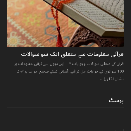
قرآنی ‏معلومات ‏سے ‏متعلق ‏ایک ‏سو ‏سوالات ‏
قرآن کے متعلق سوالات وجوابات *---اپنے بچوں سے قرآنی معلومات پر
100 سوالوں کے جوابات حل کرائیے (آسانی کیلئے صحیح جواب پر ✅ کا
نشان لگا ہے) ...
پوسٹ