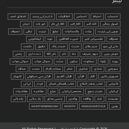
لیبلز
احتساب
احتیاط
احساس
اخلاقیات
ادارے_کی_پسند
اشفاق احمد
اصول زندگی
اللہ اکبر
الله_اکبر
الله_کے_نام
اہم بات
ایمان
بچوں_کی_تربیت
برکت
پاکستانیات
تبليغ
تربیت
ترقی
تصوف
تصوّف
تفسیرابن کثیر
تنبیہہ الغافلین
توبہ
ٹیکنالوجی
جان_کے_جیو
جنید_طاہر
حدیث
حدیث_پاک
حقوق
حکمت
خوش رہیں
درود_شریف
دعا
ذکر
ذکر_الله
ذمہ داری
رشتے
روزہ
زکوٰۃ
سخاوت
سکون
سنّت
سوال جواب
سوال_جواب
سوچئیے
شادی
شاعری
شکر
صحابہ_اکرام
صحت
صدقہ
ضروری_باتیں
فکر
قرآن
قرآن الکریم
قرآن_سے_سیکھئے
کاروبار
کامیابی
کتاب_تحفہ_النکاح
کتاب_فضائل_اعمال
کردار
کہانی
کہانیاں
مثبت_سوچ
مختصر_کہانیاں
مزاح
معاشرہ
معاشیات
نصیحت
نماز
واقعہ
والدین
ہنسی_مذاق
یاد_دہانی
یاددہانی
یقین
ENGLISHARTICLE
HADITH
HADITHINENGLISH
2026 | کچھ نیا جانیں | All Rights Reserved
Copyright ©