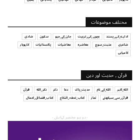
UNCATEGORIZED
آپ کا فیصلہ کرنے کا انداز
مختلف موضوعات
July 29, 2026
ادارے_کی_پسند
بچوں_کی_تربیت
جان_کے_جیو
سکون
شادی
شاعری
مثبت_سوچ
معاشرہ
معاشیات
پاکستانیات
کاروبار
کامیابی
قرآن , حدیث اور دین
الله_اکبر
الله_کے_نام
حدیث_پاک
دعا
ذکر
ذکر_الله
قرآن
قرآن_سے_سیکھئے
نماز
کتاب_تحفہ_النکاح
کتاب_فضائل_اعمال
- دو سو مختصر کہانیاں -