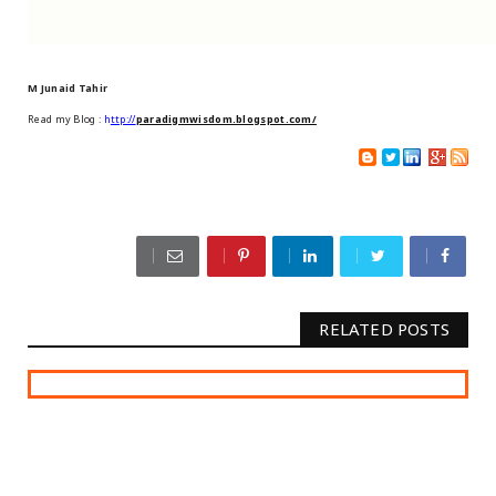
M Junaid Tahir
Read my Blog :
h
ttp://
paradigmwisdom.blogspot.com/
RELATED POSTS