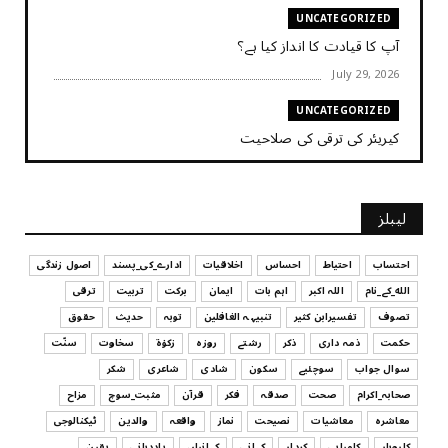
UNCATEGORIZED
آپ کا قیادت کا انداز کیا ہے؟
July 29, 2026
UNCATEGORIZED
کیریئر کی ترقی کی صلاحیت
July 29, 2026
UNCATEGORIZED
لیبلز
کیا آپ اپنے باس کو مؤثر طریقے سے منظم کر رہے ہیں
July 29, 2026
احتساب
احتیاط
احساس
اخلاقیات
ادارے_کی_پسند
اصول زندگی
الله_کے_نام
اللہ اکبر
اہم بات
ایمان
برکت
تربیت
ترقی
UNCATEGORIZED
تصوف
تفسیرابن کثیر
تنبیہہ الغافلین
توبہ
حدیث
حقوق
اس وقت آپ کا موڈ کیسا ہے؟
حکمت
ذمہ داری
ذکر
رشتے
روزہ
زکوٰۃ
سخاوت
سنّت
July 29, 2026
سوال جواب
سوچئیے
سکون
شادی
شاعری
شکر
UNCATEGORIZED
صحابہ_اکرام
صحت
صدقہ
فکر
قرآن
مثبت_سوچ
مزاح
قرض لینے اور دینے میں ہوشیاری
معاشرہ
معاشیات
نصیحت
نماز
واقعہ
والدین
ٹیکنالوجی
July 29, 2026
کاروبار
کامیابی
کردار
کہانی
کہانیاں
یاددہانی
یقین