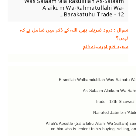
Was Salaam 'ala Rasulillah As-Salaam
Alaikum Wa-Rahmatullahi Wa-
Barakatuhu Trade - 12...
سوال : درود شریف بھی اللہ کے ذکر میں شامل ہے کہ
نہیں؟
سفید فام اورسیاہ فام
Bismillah Walhamdulillah Was Salaatu Wa
As-Salaam Alaikum Wa-Rahm
Trade - 12th Shawwal 
Narrated Jabir bin 'Abd
Allah's Apostle (Sallallahu 'Alaihi Wa Sallam) sa
on him who is lenient in his buying, selling, 