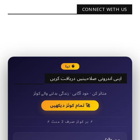
CONNECT WITH US
2340
Followers
3290
Followers
🧠 نیا
اپنی اندرونی صلاحیتیں دریافت کریں
50+ مختصر کوئز
متاثر کن · خود آگاہی · زندگی بدلنے والے کوئز
🚀 تمام کوئز دیکھیں
⚡ ہر کوئز صرف 2 منٹ ⚡
رشتے