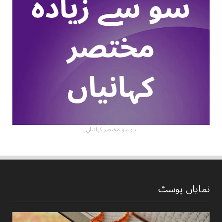
دو سو مختصر کہانیاں
نمایاں پوسٹ