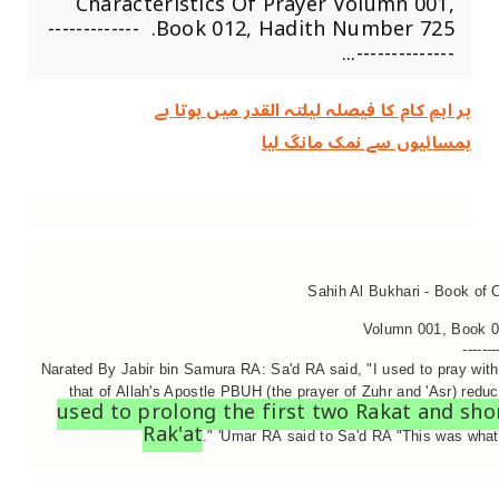
Characteristics Of Prayer Volumn 001,
Book 012, Hadith Number 725. -------------
--------------...
ہر اہم کام کا فیصلہ ‏لیلتہ القدر ‏میں ‏ہوتا ‏ہے
ہمسائیوں سے نمک مانگ لیا
Sahih Al Bukhari - Book of 
Volumn 001, Book 0
-------
Narated By Jabir bin Samura RA: Sa'd RA said, "I used to pray with
that of Allah's Apostle PBUH (the prayer of Zuhr and 'Asr) redu
used to prolong the first two Rakat and sho
Rak'at
." 'Umar RA said to Sa'd RA "This was wha