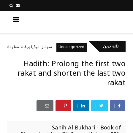
کچھ نیا جانیں
تازہ ترین
یال رکھتے ہیں؟
سوشل میڈیا پر غلط معلومات کیسے پہ
Uncategorized
Hadith: Prolong the first two
rakat and shorten the last two
rakat
Sahih Al Bukhari - Book of