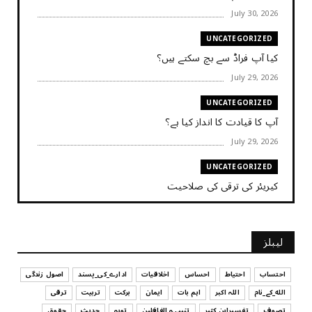
July 30, 2026
UNCATEGORIZED
کیا آپ فراڈ سے بچ سکتے ہیں؟
July 29, 2026
UNCATEGORIZED
آپ کا قیادت کا انداز کیا ہے؟
July 29, 2026
UNCATEGORIZED
کیریئر کی ترقی کی صلاحیت
July 29, 2026
UNCATEGORIZED
لیبلز
کیا آپ اپنے باس کو مؤثر طریقے سے منظم کر رہے ہیں
July 29, 2026
احتساب
احتیاط
احساس
اخلاقیات
ادارے_کی_پسند
اصول زندگی
الله_کے_نام
اللہ اکبر
اہم بات
ایمان
برکت
تربیت
ترقی
UNCATEGORIZED
تصوف
تفسیرابن کثیر
تنبیہہ الغافلین
توبہ
حدیث
حقوق