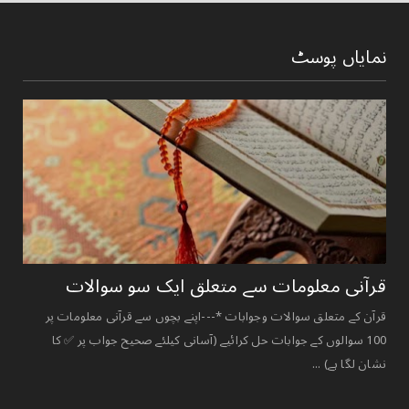
نمایاں پوسٹ
قرآنی ‏معلومات ‏سے ‏متعلق ‏ایک ‏سو ‏سوالات ‏
قرآن کے متعلق سوالات وجوابات *---اپنے بچوں سے قرآنی معلومات پر
100 سوالوں کے جوابات حل کرائیے (آسانی کیلئے صحیح جواب پر ✅ کا
نشان لگا ہے) ...