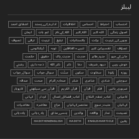
لیبلز
احتساب
احتیاط
احساس
اخلاقیات
ادارے_کی_پسند
اشفاق احمد
اصول زندگی
اللہ اکبر
الله_اکبر
الله_کے_نام
اہم بات
ایمان
بچوں_کی_تربیت
برکت
پاکستانیات
تبليغ
تربیت
ترقی
تصوف
تصوّف
تفسیرابن کثیر
تنبیہہ الغافلین
توبہ
ٹیکنالوجی
جان_کے_جیو
جنید_طاہر
حدیث
حدیث_پاک
حقوق
حکمت
خوش رہیں
درود_شریف
دعا
ذکر
ذکر_الله
ذمہ داری
رشتے
روزہ
زکوٰۃ
سخاوت
سکون
سنّت
سوال جواب
سوال_جواب
سوچئیے
شادی
شاعری
شکر
صحابہ_اکرام
صحت
صدقہ
ضروری_باتیں
فکر
قرآن
قرآن الکریم
قرآن_سے_سیکھئے
کاروبار
کامیابی
کتاب_تحفہ_النکاح
کتاب_فضائل_اعمال
کردار
کہانی
کہانیاں
مثبت_سوچ
مختصر_کہانیاں
مزاح
معاشرہ
معاشیات
نصیحت
نماز
واقعہ
والدین
ہنسی_مذاق
یاد_دہانی
یاددہانی
یقین
ENGLISHARTICLE
HADITH
HADITHINENGLISH