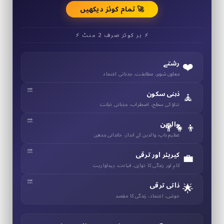
🚀 تمام کوئز دیکھیں
⚡ ہر کوئز صرف 2 منٹ ⚡
❤️
رشتے
معاون شوہر، مطابقت، جذباتی اعتماد
🧘
ذہنی سکون
تناؤ کی سطح، اضطراب، جذباتی ذہانت
👨‍👧‍👦
والدین
عظیم باپ، والدین کے انداز، خاندانی بندھن
💼
کیریئر اور ترقی
کام اور زندگی کا توازن، قیادت، پیداواریت
🌟
ذاتی ترقی
خوشی، اعتماد، زندگی کا مقصد