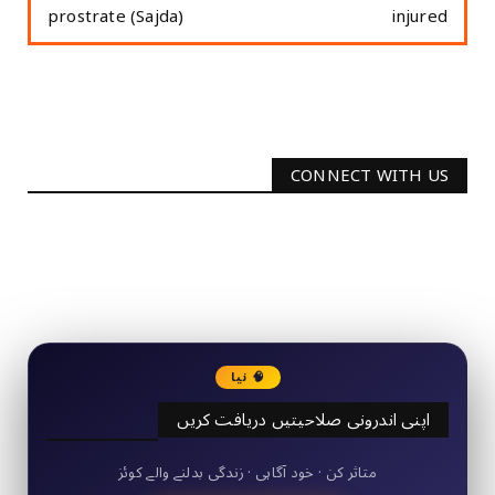
prostrate (Sajda)
injured
CONNECT WITH US
2340
Followers
3290
Followers
🧠 نیا
اپنی اندرونی صلاحیتیں دریافت کریں
50+ مختصر کوئز
متاثر کن · خود آگاہی · زندگی بدلنے والے کوئز