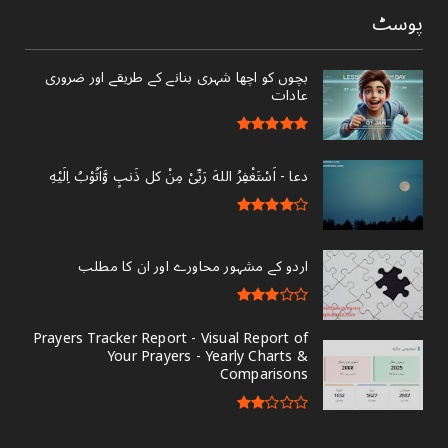
پوسٹ
بچوں کو اچھا شہری بنانے کے طریقے اور ضروری
عادات
دعا - ‎اَسْتَغْفِرُ اللهَ رَبِّىْ مِنْ کل ذَنبٍ وَّاَتُوْبُ اِلَيْهِ
اردو کے مشہور محاورے اور ان کا مطلب
Prayers Tracker Report - Visual Report of
Your Prayers - Yearly Charts &
Comparisons