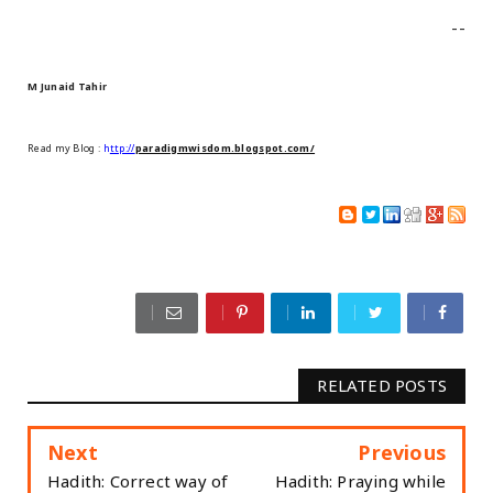
--
M Junaid Tahir
Read my Blog :
h
ttp://
paradigmwisdom.blogspot.com/
RELATED POSTS
Next
Previous
Hadith: Correct way of
Hadith: Praying while