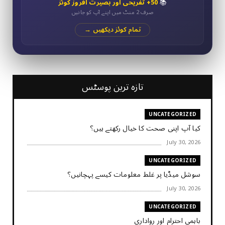
📚
50+ تفریحی اور بصیرت افروز کوئز
صرف 2 منٹ میں اپنے آپ کو جانیں
تمام کوئز دیکھیں →
تازہ ترین پوسٹس
UNCATEGORIZED
کیا آپ اپنی صحت کا خیال رکھتے ہیں؟
July 30, 2026
UNCATEGORIZED
سوشل میڈیا پر غلط معلومات کیسے پہچانیں؟
July 30, 2026
UNCATEGORIZED
باہمی احترام اور رواداری