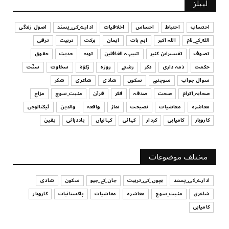
لیبلز
کیا آپ اپنے باس کو مؤثر طریقے سے منظم کر رہے ہیں
July 29, 2026
احتساب
احتیاط
احساس
اخلاقیات
ادارے_کی_پسند
اصول زندگی
الله_کے_نام
اللہ اکبر
اہم بات
ایمان
برکت
تربیت
ترقی
UNCATEGORIZED
تصوف
تفسیرابن کثیر
تنبیہہ الغافلین
توبہ
حدیث
حقوق
اس وقت آپ کا موڈ کیسا ہے؟
حکمت
ذمہ داری
ذکر
رشتے
روزہ
زکوٰۃ
سخاوت
سنّت
July 29, 2026
سوال جواب
سوچئیے
سکون
شادی
شاعری
شکر
UNCATEGORIZED
صحابہ_اکرام
صحت
صدقہ
فکر
قرآن
مثبت_سوچ
مزاح
قرض لینے اور دینے میں ہوشیاری
معاشرہ
معاشیات
نصیحت
نماز
واقعہ
والدین
ٹیکنالوجی
July 29, 2026
کاروبار
کامیابی
کردار
کہانی
کہانیاں
یاددہانی
یقین
UNCATEGORIZED
آپ کا فیصلہ کرنے کا انداز
مختلف موضوعات
July 29, 2026
ادارے_کی_پسند
بچوں_کی_تربیت
جان_کے_جیو
سکون
شادی
شاعری
مثبت_سوچ
معاشرہ
معاشیات
پاکستانیات
کاروبار
کامیابی