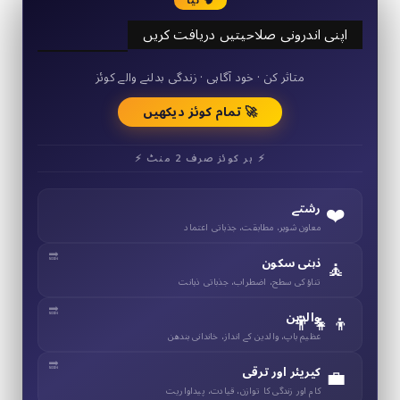
🧠 نیا
اپنی اندرونی صلاحیتیں دریافت کریں
50+ مختصر کوئز
متاثر کن · خود آگاہی · زندگی بدلنے والے کوئز
🚀 تمام کوئز دیکھیں
⚡ ہر کوئز صرف 2 منٹ ⚡
❤️
رشتے
معاون شوہر، مطابقت، جذباتی اعتماد
🧘
ذہنی سکون
تناؤ کی سطح، اضطراب، جذباتی ذہانت
👨‍👧‍👦
والدین
عظیم باپ، والدین کے انداز، خاندانی بندھن
💼
کیریئر اور ترقی
کام اور زندگی کا توازن، قیادت، پیداواریت