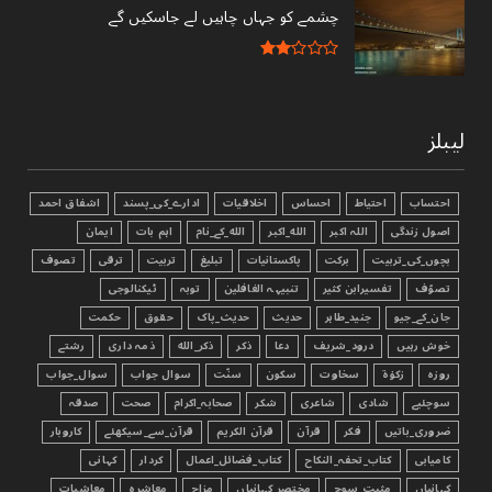
چشمے کو جہاں چاہیں لے جاسکیں گے
لیبلز
احتساب
احتیاط
احساس
اخلاقیات
ادارے_کی_پسند
اشفاق احمد
اصول زندگی
اللہ اکبر
الله_اکبر
الله_کے_نام
اہم بات
ایمان
بچوں_کی_تربیت
برکت
پاکستانیات
تبليغ
تربیت
ترقی
تصوف
تصوّف
تفسیرابن کثیر
تنبیہہ الغافلین
توبہ
ٹیکنالوجی
جان_کے_جیو
جنید_طاہر
حدیث
حدیث_پاک
حقوق
حکمت
خوش رہیں
درود_شریف
دعا
ذکر
ذکر_الله
ذمہ داری
رشتے
روزہ
زکوٰۃ
سخاوت
سکون
سنّت
سوال جواب
سوال_جواب
سوچئیے
شادی
شاعری
شکر
صحابہ_اکرام
صحت
صدقہ
ضروری_باتیں
فکر
قرآن
قرآن الکریم
قرآن_سے_سیکھئے
کاروبار
کامیابی
کتاب_تحفہ_النکاح
کتاب_فضائل_اعمال
کردار
کہانی
کہانیاں
مثبت_سوچ
مختصر_کہانیاں
مزاح
معاشرہ
معاشیات