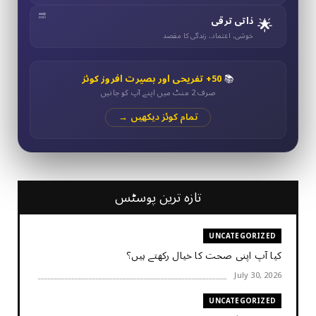
🌟
ذاتی ترقی
خوشی، اعتماد، زندگی کا مقصد
📚
50+ تفریحی اور بصیرت افروز کوئز
صرف 2 منٹ میں اپنے آپ کو جانیں
تمام کوئز دیکھیں →
تازہ ترین پوسٹس
UNCATEGORIZED
کیا آپ اپنی صحت کا خیال رکھتے ہیں؟
July 30, 2026
UNCATEGORIZED