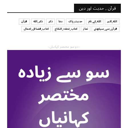
قرآن , حدیث اور دین
الله_اکبر
الله_کے_نام
حدیث_پاک
دعا
ذکر
ذکر_الله
قرآن
قرآن_سے_سیکھئے
نماز
کتاب_تحفہ_النکاح
کتاب_فضائل_اعمال
- دو سو مختصر کہانیاں -