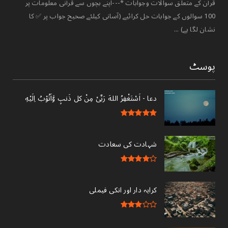
قرآن کے متعلق سوالات وجوابات *---اپنے بچوں سے قرآنی معلومات پر
100 سوالوں کے جوابات حل کرائیے (آسانی کیلئے صحیح جواب پر ✅ کا
نشان لگا ہے) ...
پوسٹ
دعا - ‎اَسْتَغْفِرُ اللهَ رَبِّىْ مِنْ کل ذَنبٍ وَّاَتُوْبُ اِلَيْهِ
شہادت کی سعادت
کرایہ دار اور انکی فیملی