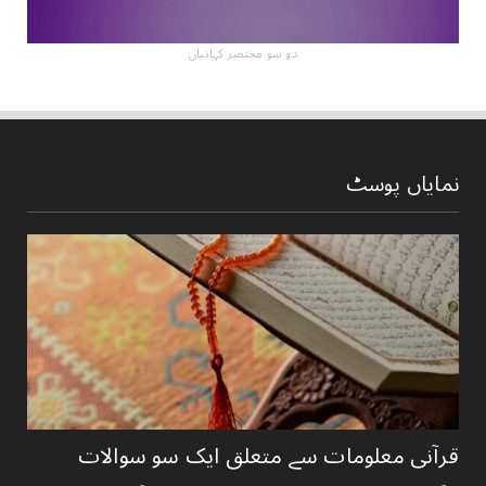
دو سو مختصر کہانیاں
نمایاں پوسٹ
قرآنی ‏معلومات ‏سے ‏متعلق ‏ایک ‏سو ‏سوالات ‏