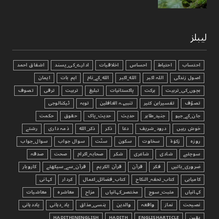
لیبلز
احتساب
احتیاط
احساس
اخلاقیات
ادارے_کی_پسند
اشفاق احمد
اصول زندگی
اللہ اکبر
الله_اکبر
الله_کے_نام
اہم بات
ایمان
بچوں_کی_تربیت
برکت
پاکستانیات
تبليغ
تربیت
ترقی
تصوف
تصوّف
تفسیرابن کثیر
تنبیہہ الغافلین
توبہ
ٹیکنالوجی
جان_کے_جیو
جنید_طاہر
حدیث
حدیث_پاک
حقوق
حکمت
خوش رہیں
درود_شریف
دعا
ذکر
ذکر_الله
ذمہ داری
رشتے
روزہ
زکوٰۃ
سخاوت
سکون
سنّت
سوال جواب
سوال_جواب
سوچئیے
شادی
شاعری
شکر
صحابہ_اکرام
صحت
صدقہ
ضروری_باتیں
فکر
قرآن
قرآن الکریم
قرآن_سے_سیکھئے
کاروبار
کامیابی
کتاب_تحفہ_النکاح
کتاب_فضائل_اعمال
کردار
کہانی
کہانیاں
مثبت_سوچ
مختصر_کہانیاں
مزاح
معاشرہ
معاشیات
نصیحت
نماز
واقعہ
والدین
ہنسی_مذاق
یاد_دہانی
یاددہانی
یقین
ENGLISHARTICLE
HADITH
HADITHINENGLISH