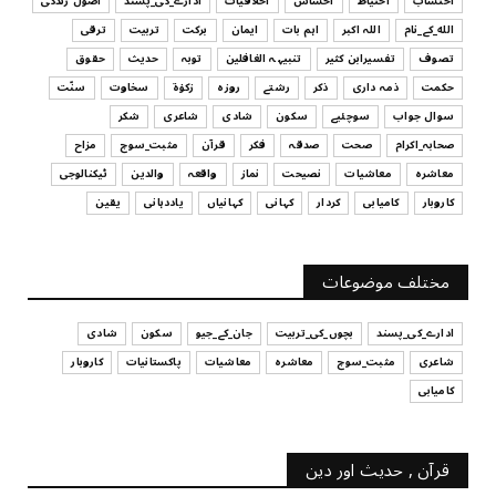
احتساب
احتیاط
احساس
اخلاقیات
ادارے_کی_پسند
اصول زندگی
الله_کے_نام
اللہ اکبر
اہم بات
ایمان
برکت
تربیت
ترقی
UNCATEGORIZED
تصوف
تفسیرابن کثیر
تنبیہہ الغافلین
توبہ
حدیث
حقوق
اس وقت آپ کا موڈ کیسا ہے؟
حکمت
ذمہ داری
ذکر
رشتے
روزہ
زکوٰۃ
سخاوت
سنّت
July 29, 2026
سوال جواب
سوچئیے
سکون
شادی
شاعری
شکر
UNCATEGORIZED
صحابہ_اکرام
صحت
صدقہ
فکر
قرآن
مثبت_سوچ
مزاح
قرض لینے اور دینے میں ہوشیاری
معاشرہ
معاشیات
نصیحت
نماز
واقعہ
والدین
ٹیکنالوجی
July 29, 2026
کاروبار
کامیابی
کردار
کہانی
کہانیاں
یاددہانی
یقین
UNCATEGORIZED
آپ کا فیصلہ کرنے کا انداز
مختلف موضوعات
July 29, 2026
ادارے_کی_پسند
بچوں_کی_تربیت
جان_کے_جیو
سکون
شادی
شاعری
مثبت_سوچ
معاشرہ
معاشیات
پاکستانیات
کاروبار
کامیابی
قرآن , حدیث اور دین