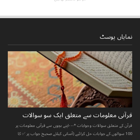
نمایاں پوسٹ
قرآنی ‏معلومات ‏سے ‏متعلق ‏ایک ‏سو ‏سوالات ‏
قرآن کے متعلق سوالات وجوابات *---اپنے بچوں سے قرآنی معلومات پر
100 سوالوں کے جوابات حل کرائیے (آسانی کیلئے صحیح جواب پر ✅ کا