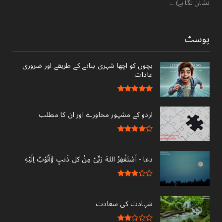
نشان لگا ہے) ...
پوسٹ
بچوں کو اچھا شہری بنانے کے طریقے اور ضروری
عادات
اردو کے مشہور محاورے اور ان کا مطلب
دعا - ‎اَسْتَغْفِرُ اللهَ رَبِّىْ مِنْ کل ذَنبٍ وَّاَتُوْبُ اِلَيْهِ
شہادت کی سعادت