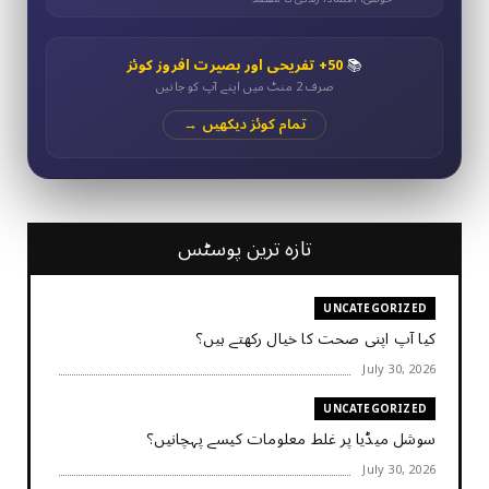
📚
50+ تفریحی اور بصیرت افروز کوئز
صرف 2 منٹ میں اپنے آپ کو جانیں
تمام کوئز دیکھیں →
تازہ ترین پوسٹس
UNCATEGORIZED
کیا آپ اپنی صحت کا خیال رکھتے ہیں؟
July 30, 2026
UNCATEGORIZED
سوشل میڈیا پر غلط معلومات کیسے پہچانیں؟
July 30, 2026