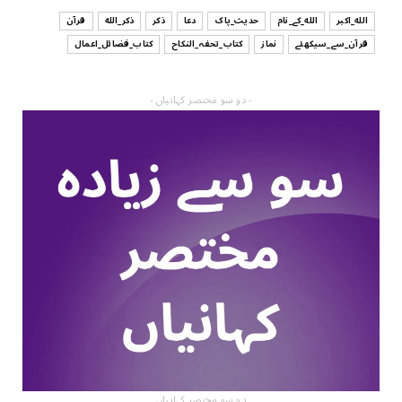
الله_اکبر
الله_کے_نام
حدیث_پاک
دعا
ذکر
ذکر_الله
قرآن
قرآن_سے_سیکھئے
نماز
کتاب_تحفہ_النکاح
کتاب_فضائل_اعمال
- دو سو مختصر کہانیاں -
دو سو مختصر کہانیاں