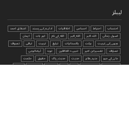
لیبلز
احتساب
احتیاط
احساس
اخلاقیات
ادارے_کی_پسند
اشفاق احمد
اصول زندگی
اللہ اکبر
الله_اکبر
الله_کے_نام
اہم بات
ایمان
بچوں_کی_تربیت
برکت
پاکستانیات
تبليغ
تربیت
ترقی
تصوف
تصوّف
تفسیرابن کثیر
تنبیہہ الغافلین
توبہ
ٹیکنالوجی
جان_کے_جیو
جنید_طاہر
حدیث
حدیث_پاک
حقوق
حکمت
خوش رہیں
درود_شریف
دعا
ذکر
ذکر_الله
ذمہ داری
رشتے
روزہ
زکوٰۃ
سخاوت
سکون
سنّت
سوال جواب
سوال_جواب
سوچئیے
شادی
شاعری
شکر
صحابہ_اکرام
صحت
صدقہ
ضروری_باتیں
فکر
قرآن
قرآن الکریم
قرآن_سے_سیکھئے
کاروبار
کامیابی
کتاب_تحفہ_النکاح
کتاب_فضائل_اعمال
کردار
کہانی
کہانیاں
مثبت_سوچ
مختصر_کہانیاں
مزاح
معاشرہ
معاشیات
نصیحت
نماز
واقعہ
والدین
ہنسی_مذاق
یاد_دہانی
یاددہانی
یقین
ENGLISHARTICLE
HADITH
HADITHINENGLISH