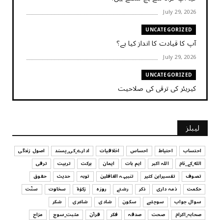
July 29, 2026
UNCATEGORIZED
آپ کا قیادت کا انداز کیا ہے؟
July 29, 2026
UNCATEGORIZED
کیریئر کی ترقی کی صلاحیت
July 29, 2026
UNCATEGORIZED
لیبلز
کیا آپ اپنے باس کو مؤثر طریقے سے منظم کر رہے ہیں
July 29, 2026
احتساب
احتیاط
احساس
اخلاقیات
ادارے_کی_پسند
اصول زندگی
الله_کے_نام
اللہ اکبر
اہم بات
ایمان
برکت
تربیت
ترقی
UNCATEGORIZED
تصوف
تفسیرابن کثیر
تنبیہہ الغافلین
توبہ
حدیث
حقوق
اس وقت آپ کا موڈ کیسا ہے؟
حکمت
ذمہ داری
ذکر
رشتے
روزہ
زکوٰۃ
سخاوت
سنّت
July 29, 2026
سوال جواب
سوچئیے
سکون
شادی
شاعری
شکر
UNCATEGORIZED
صحابہ_اکرام
صحت
صدقہ
فکر
قرآن
مثبت_سوچ
مزاح