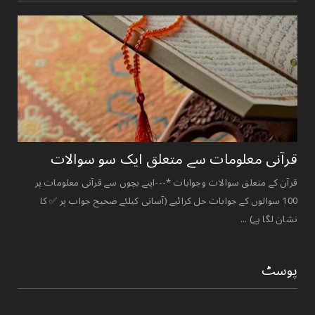
قرآنی ‏معلومات ‏سے ‏متعلق ‏ایک ‏سو ‏سوالات ‏
قرآن کے متعلق سوالات وجوابات *---اپنے بچوں سے قرآنی معلومات پر
100 سوالوں کے جوابات حل کرائیے (آسانی کیلئے صحیح جواب پر ✅ کا
نشان لگا ہے) ...
پوسٹ