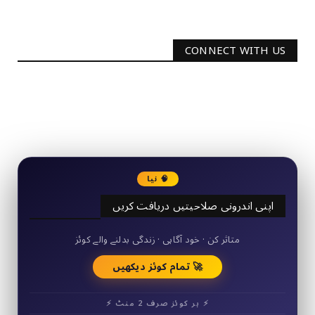
CONNECT WITH US
2340
Followers
3290
Followers
🧠 نیا
اپنی اندرونی صلاحیتیں دریافت کریں
50+ مختصر کوئز
متاثر کن · خود آگاہی · زندگی بدلنے والے کوئز
🚀 تمام کوئز دیکھیں
⚡ ہر کوئز صرف 2 منٹ ⚡