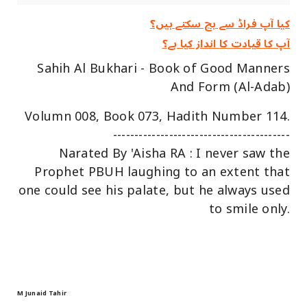
کیا آپ فراڈ سے بچ سکتے ہیں؟
آپ کا قیادت کا انداز کیا ہے؟
Sahih Al Bukhari - Book of Good Manners
And Form (Al-Adab)
Volumn 008, Book 073, Hadith Number 114.
-----------------------------------------
Narated By 'Aisha RA : I never saw the
Prophet PBUH laughing to an extent that
one could see his palate, but he always used
to smile only.
M Junaid Tahir