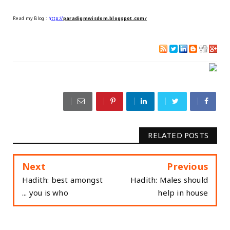
Read my Blog
:
h
ttp://
paradigmwisdom.blogspot.com/
RELATED POSTS
Next
Previous
Hadith: best amongst
Hadith: Males should
you is who ...
help in house