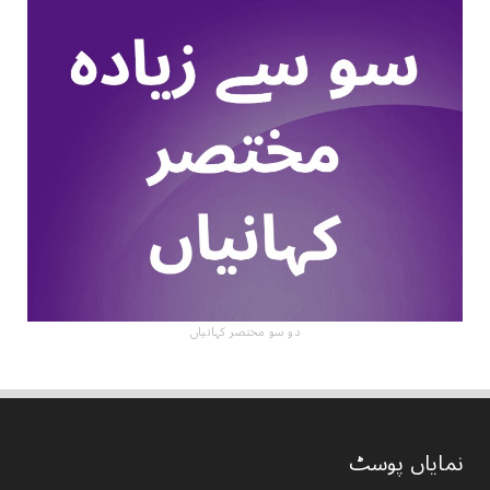
دو سو مختصر کہانیاں
نمایاں پوسٹ