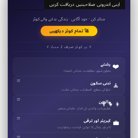
اپنی اندرونی صلاحیتیں دریافت کریں
50+ مختصر کوئز
متاثر کن · خود آگاہی · زندگی بدلنے والے کوئز
🚀 تمام کوئز دیکھیں
⚡ ہر کوئز صرف 2 منٹ ⚡
❤️
رشتے
معاون شوہر، مطابقت، جذباتی اعتماد
🧘
ذہنی سکون
تناؤ کی سطح، اضطراب، جذباتی ذہانت
👨‍👧‍👦
والدین
عظیم باپ، والدین کے انداز، خاندانی بندھن
💼
کیریئر اور ترقی
کام اور زندگی کا توازن، قیادت، پیداواریت