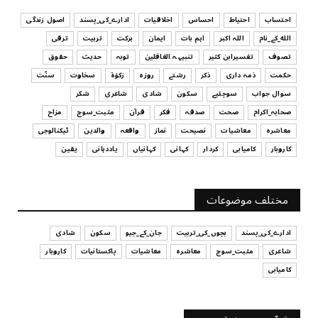
July 29, 2026
احتساب
احتیاط
احساس
اخلاقیات
ادارے_کی_پسند
اصول زندگی
الله_کے_نام
اللہ اکبر
اہم بات
ایمان
برکت
تربیت
ترقی
UNCATEGORIZED
تصوف
تفسیرابن کثیر
تنبیہہ الغافلین
توبہ
حدیث
حقوق
اس وقت آپ کا موڈ کیسا ہے؟
حکمت
ذمہ داری
ذکر
رشتے
روزہ
زکوٰۃ
سخاوت
سنّت
July 29, 2026
سوال جواب
سوچئیے
سکون
شادی
شاعری
شکر
UNCATEGORIZED
صحابہ_اکرام
صحت
صدقہ
فکر
قرآن
مثبت_سوچ
مزاح
قرض لینے اور دینے میں ہوشیاری
معاشرہ
معاشیات
نصیحت
نماز
واقعہ
والدین
ٹیکنالوجی
July 29, 2026
کاروبار
کامیابی
کردار
کہانی
کہانیاں
یاددہانی
یقین
UNCATEGORIZED
آپ کا فیصلہ کرنے کا انداز
مختلف موضوعات
July 29, 2026
ادارے_کی_پسند
بچوں_کی_تربیت
جان_کے_جیو
سکون
شادی
شاعری
مثبت_سوچ
معاشرہ
معاشیات
پاکستانیات
کاروبار
کامیابی