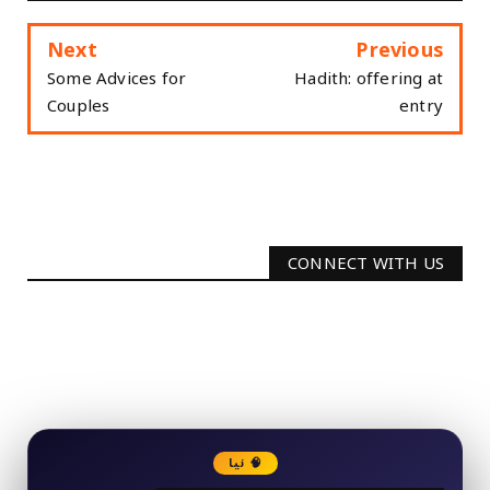
Next
Previous
Some Advices for
Hadith: offering at
Couples
entry
CONNECT WITH US
2340
Followers
3290
Followers
🧠 نیا