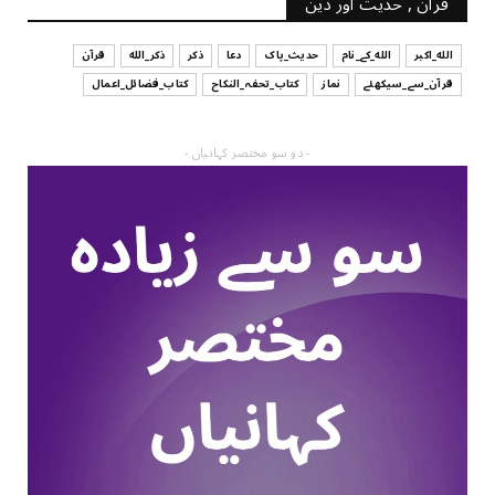
قرآن , حدیث اور دین
الله_اکبر
الله_کے_نام
حدیث_پاک
دعا
ذکر
ذکر_الله
قرآن
قرآن_سے_سیکھئے
نماز
کتاب_تحفہ_النکاح
کتاب_فضائل_اعمال
- دو سو مختصر کہانیاں -