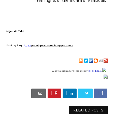
ten nights of the month of Ramadan."
M Junaid Tahir
Read my Blog
:
h
ttp://
paradigmwisdom.blogspot.com/
Want a signature like mine?
Click here.
RELATED POSTS