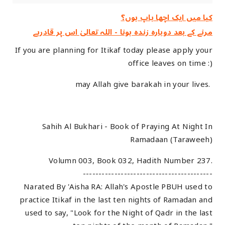
کیا میں ایک اچھا باپ ہوں؟
مرنے کے بعد دوبارہ زندہ ہونا - اللہ تعالیٰ اس پر قادرہے
If you are planning for Itikaf today please apply your
office leaves on time :)
may Allah give barakah in your lives.
Sahih Al Bukhari - Book of Praying At Night In
Ramadaan (Taraweeh)
Volumn 003, Book 032, Hadith Number 237.
-----------------------------------------
Narated By 'Aisha RA: Allah's Apostle PBUH used to
practice Itikaf in the last ten nights of Ramadan and
used to say, "Look for the Night of Qadr in the last