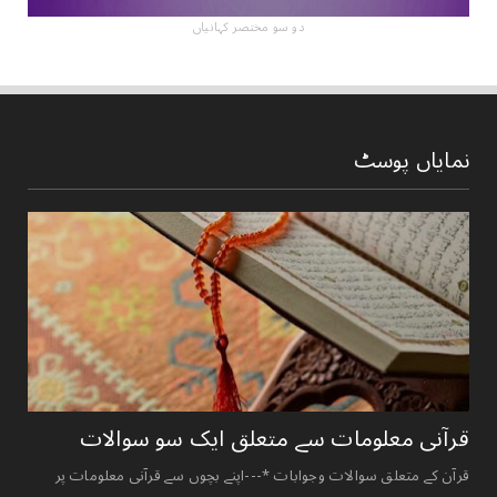
دو سو مختصر کہانیاں
نمایاں پوسٹ
قرآنی ‏معلومات ‏سے ‏متعلق ‏ایک ‏سو ‏سوالات ‏
قرآن کے متعلق سوالات وجوابات *---اپنے بچوں سے قرآنی معلومات پر