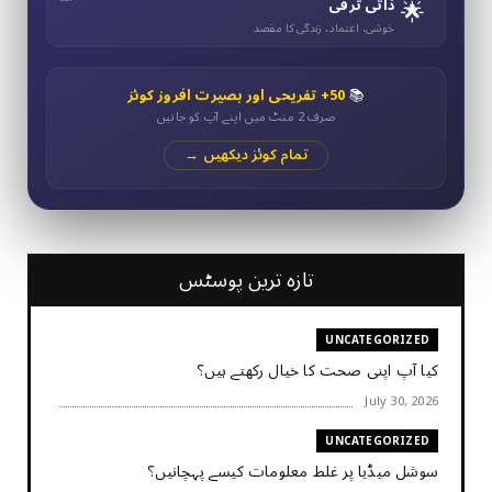
🌟
ذاتی ترقی
خوشی، اعتماد، زندگی کا مقصد
📚
50+ تفریحی اور بصیرت افروز کوئز
صرف 2 منٹ میں اپنے آپ کو جانیں
تمام کوئز دیکھیں →
تازہ ترین پوسٹس
UNCATEGORIZED
کیا آپ اپنی صحت کا خیال رکھتے ہیں؟
July 30, 2026
UNCATEGORIZED
سوشل میڈیا پر غلط معلومات کیسے پہچانیں؟