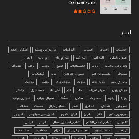
Comparisons
لیبلز
احتساب
احتیاط
احساس
اخلاقیات
ادارے_کی_پسند
اشفاق احمد
اصول زندگی
اللہ اکبر
الله_اکبر
الله_کے_نام
اہم بات
ایمان
بچوں_کی_تربیت
برکت
پاکستانیات
تبليغ
تربیت
ترقی
تصوف
تصوّف
تفسیرابن کثیر
تنبیہہ الغافلین
توبہ
ٹیکنالوجی
جان_کے_جیو
جنید_طاہر
حدیث
حدیث_پاک
حقوق
حکمت
خوش رہیں
درود_شریف
دعا
ذکر
ذکر_الله
ذمہ داری
رشتے
روزہ
زکوٰۃ
سخاوت
سکون
سنّت
سوال جواب
سوال_جواب
سوچئیے
شادی
شاعری
شکر
صحابہ_اکرام
صحت
صدقہ
ضروری_باتیں
فکر
قرآن
قرآن الکریم
قرآن_سے_سیکھئے
کاروبار
کامیابی
کتاب_تحفہ_النکاح
کتاب_فضائل_اعمال
کردار
کہانی
کہانیاں
مثبت_سوچ
مختصر_کہانیاں
مزاح
معاشرہ
معاشیات
نصیحت
نماز
واقعہ
والدین
ہنسی_مذاق
یاد_دہانی
یاددہانی