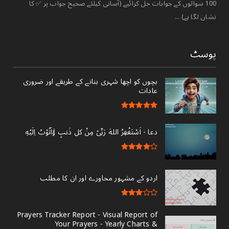
100 سوالوں کے جوابات حل کرائیے (آسانی کیلئے صحیح جواب پر ✅ کا
نشان لگا ہے) ...
پوسٹ
بچوں کو اچھا شہری بنانے کے طریقے اور ضروری
عادات
دعا - ‎اَسْتَغْفِرُ اللهَ رَبِّىْ مِنْ کل ذَنبٍ وَّاَتُوْبُ اِلَيْهِ
اردو کے مشہور محاورے اور ان کا مطلب
Prayers Tracker Report - Visual Report of
Your Prayers - Yearly Charts &