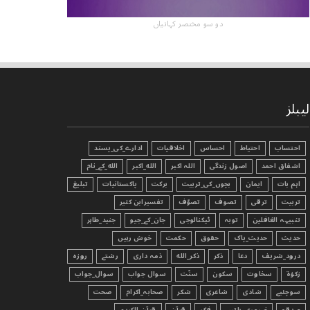
دو سو مختصر کہانیاں
لیبلز
احتساب
احتیاط
احساس
اخلاقیات
ادارے_کی_پسند
اشفاق احمد
اصول زندگی
اللہ اکبر
الله_اکبر
الله_کے_نام
اہم بات
ایمان
بچوں_کی_تربیت
برکت
پاکستانیات
تبليغ
تربیت
ترقی
تصوف
تصوّف
تفسیرابن کثیر
تنبیہہ الغافلین
توبہ
ٹیکنالوجی
جان_کے_جیو
جنید_طاہر
حدیث
حدیث_پاک
حقوق
حکمت
خوش رہیں
درود_شریف
دعا
ذکر
ذکر_الله
ذمہ داری
رشتے
روزہ
زکوٰۃ
سخاوت
سکون
سنّت
سوال جواب
سوال_جواب
سوچئیے
شادی
شاعری
شکر
صحابہ_اکرام
صحت