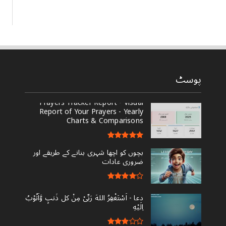
پوسٹ
Prayers Tracker Report - Visual
Report of Your Prayers - Yearly
Charts & Comparisons
بچوں کو اچھا شہری بنانے کے طریقے اور
ضروری عادات
دعا - ‎اَسْتَغْفِرُ اللهَ رَبِّىْ مِنْ کل ذَنبٍ وَّاَتُوْبُ
اِلَيْهِ