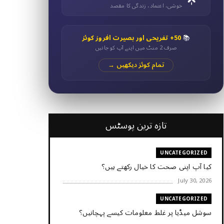
خوشی، اعتماد، زندگی کا مقصد
📚
50+ تفریحی اور بصیرت افروز کوئز
صرف 2 منٹ میں اپنے آپ کو جانیں
تمام کوئز دیکھیں →
تازہ ترین پوسٹس
UNCATEGORIZED
کیا آپ اپنی صحت کا خیال رکھتے ہیں؟
July 30, 2026
UNCATEGORIZED
سوشل میڈیا پر غلط معلومات کیسے پہچانیں؟