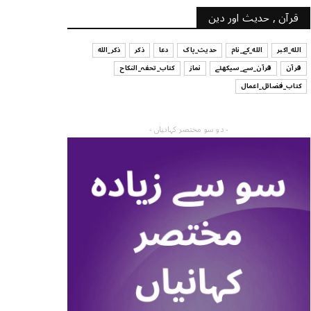
قرآن , حدیث اور دین
الله_اکبر
الله_کے_نام
حدیث_پاک
دعا
ذکر
ذکر_الله
قرآن
قرآن_سے_سیکھئے
نماز
کتاب_تحفہ_النکاح
کتاب_فضائل_اعمال
- دو سو مختصر کہانیاں -