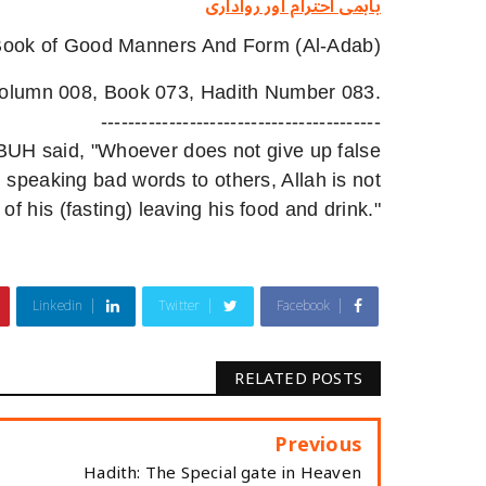
باہمی احترام اور رواداری
 Book of Good Manners And Form (Al-Adab)
olumn 008, Book 073, Hadith Number 083.
-----------------------------------------
UH said, "Whoever does not give up false
nd speaking bad words to others, Allah is not
 of his (fasting) leaving his food and drink."
Linkedin
Twitter
Facebook
RELATED POSTS
Previous
Hadith: The Special gate in Heaven