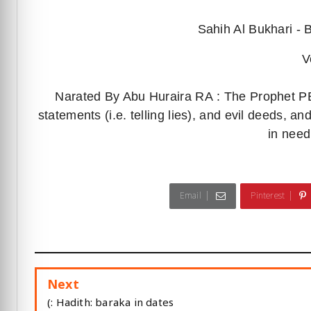
Sahih Al Bukhari -
V
Narated By Abu Huraira RA : The Prophet PB
statements (i.e. telling lies), and evil deeds, a
in need
Email
Pinterest
Next
Hadith: baraka in dates :)