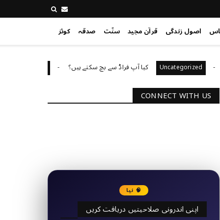
اس
اصول زندگی
قرآن مجید
سنّت
صدقہ
کوئز
کیا آپ فراڈ سے بچ سکتے ہیں؟
آپ کا 
Uncategorized
Uncategoriz
CONNECT WITH US
2340
Followers
3290
Followers
🧠 نیا
اپنی اندرونی صلاحیتیں دریافت کریں