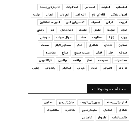
ہیں
احتساب
احتیاط
احساس
اخلاقیات
ادارے_کی_پسند
July 29, 2026
اصول زندگی
الله_کے_نام
اللہ اکبر
اہم بات
ایمان
برکت
UNCATEGORIZED
تربیت
ترقی
تصوف
تفسیرابن کثیر
تنبیہہ الغافلین
اس وقت آپ کا موڈ کیسا ہے؟
توبہ
حدیث
حقوق
حکمت
ذمہ داری
ذکر
رشتے
July 29, 2026
روزہ
زکوٰۃ
سخاوت
سنّت
سوال جواب
سوچئیے
سکون
شادی
شاعری
شکر
صحابہ_اکرام
صحت
UNCATEGORIZED
صدقہ
فکر
قرآن
مثبت_سوچ
مزاح
معاشرہ
قرض لینے اور دینے میں ہوشیاری
معاشیات
نصیحت
نماز
واقعہ
والدین
ٹیکنالوجی
July 29, 2026
کاروبار
کامیابی
کردار
کہانی
کہانیاں
یاددہانی
یقین
UNCATEGORIZED
آپ کا فیصلہ کرنے کا انداز
مختلف موضوعات
July 29, 2026
ادارے_کی_پسند
بچوں_کی_تربیت
جان_کے_جیو
سکون
شادی
شاعری
مثبت_سوچ
معاشرہ
معاشیات
پاکستانیات
کاروبار
کامیابی