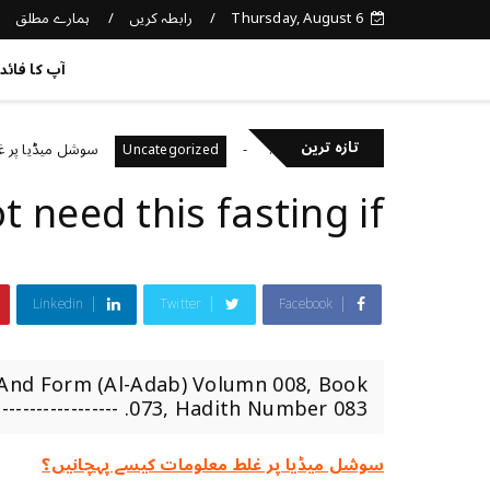
Thursday, August 6
رابطہ کریں
ہمارے مطلق
کچھ نیا جانیں
آپ کا فائد
تازہ ترین
نی صحت کا خیال رکھتے ہیں؟
سوشل میڈیا پر غلط معلو
Uncategorized
need this fasting if...
Linkedin
Twitter
Facebook
 And Form (Al-Adab) Volumn 008, Book
073, Hadith Number 083. --------------------------------------...
سوشل میڈیا پر غلط معلومات کیسے پہچانیں؟