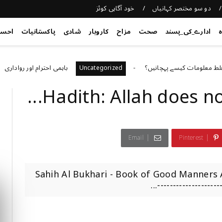
دو سو مختصر کہانیاں
خود آگاہی کوئز
ہ
ادارے_کی_پسند
صحت
مزاح
کاروبار
شادی
پاکستانیات
احس
مات کیسے پہچانیں؟
باہمی احترام اور رواداری
ed
Uncategorized
Hadith: Allah does not 
Email
Pinterest
Sahih Al Bukhari - Book of Good Manners