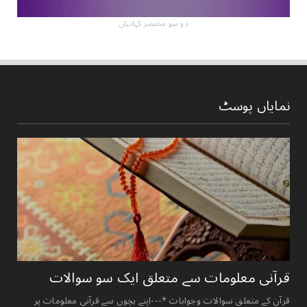
دو سو مختصر کہانیاں
نمایاں پوسٹ
قرآنی ‏معلومات ‏سے ‏متعلق ‏ایک ‏سو ‏سوالات ‏
قرآن کے متعلق سوالات وجوابات *---اپنے بچوں سے قرآنی معلومات پر