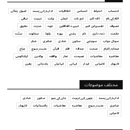
کیا آپ اپنے باس کو مؤثر طریقے سے منظم کر رہے ہیں
July 29, 2026
احتساب
احتیاط
احساس
اخلاقیات
ادارے_کی_پسند
اصول زندگی
الله_کے_نام
اللہ اکبر
اہم بات
ایمان
برکت
تربیت
ترقی
UNCATEGORIZED
تصوف
تفسیرابن کثیر
تنبیہہ الغافلین
توبہ
حدیث
حقوق
اس وقت آپ کا موڈ کیسا ہے؟
حکمت
ذمہ داری
ذکر
رشتے
روزہ
زکوٰۃ
سخاوت
سنّت
July 29, 2026
سوال جواب
سوچئیے
سکون
شادی
شاعری
شکر
UNCATEGORIZED
صحابہ_اکرام
صحت
صدقہ
فکر
قرآن
مثبت_سوچ
مزاح
قرض لینے اور دینے میں ہوشیاری
معاشرہ
معاشیات
نصیحت
نماز
واقعہ
والدین
ٹیکنالوجی
July 29, 2026
کاروبار
کامیابی
کردار
کہانی
کہانیاں
یاددہانی
یقین
UNCATEGORIZED
آپ کا فیصلہ کرنے کا انداز
مختلف موضوعات
July 29, 2026
ادارے_کی_پسند
بچوں_کی_تربیت
جان_کے_جیو
سکون
شادی
شاعری
مثبت_سوچ
معاشرہ
معاشیات
پاکستانیات
کاروبار
کامیابی