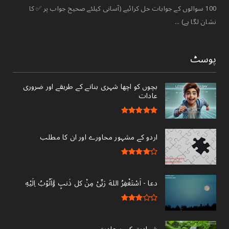
100 سوالوں کے جوابات حل کرائیے (آسانی کیلئے صحیح جواب پر ✅ کا
نشان لگا ہے) ...
پوسٹ
بچوں کو اچھا شہری بنانے کے طریقے اور ضروری
عادات
اردو کے مشہور محاورے اور ان کا مطلب
دعا - ‎اَسْتَغْفِرُ اللهَ رَبِّىْ مِنْ کل ذَنبٍ وَّاَتُوْبُ اِلَيْهِ