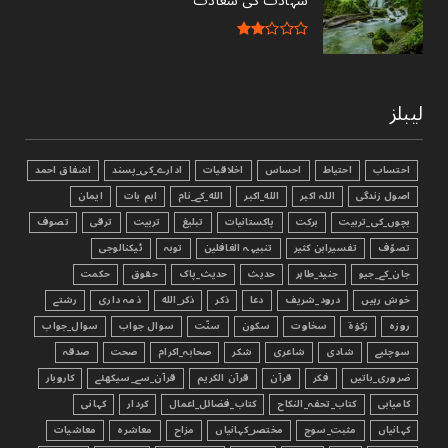
شہادت کی سعادت
لیبلز
احتساب
احتیاط
احساس
اخلاقیات
ادارے_کی_پسند
اشفاق احمد
اصول زندگی
اللہ اکبر
الله_اکبر
الله_کے_نام
اہم بات
ایمان
بچوں_کی_تربیت
برکت
پاکستانیات
تبليغ
تربیت
ترقی
تصوف
تصوّف
تفسیرابن کثیر
تنبیہہ الغافلین
توبہ
ٹیکنالوجی
جان_کے_جیو
جنید_طاہر
حدیث
حدیث_پاک
حقوق
حکمت
خوش رہیں
درود_شریف
دعا
ذکر
ذکر_الله
ذمہ داری
رشتے
روزہ
زکوٰۃ
سخاوت
سکون
سنّت
سوال جواب
سوال_جواب
سوچئیے
شادی
شاعری
شکر
صحابہ_اکرام
صحت
صدقہ
ضروری_باتیں
فکر
قرآن
قرآن الکریم
قرآن_سے_سیکھئے
کاروبار
کامیابی
کتاب_تحفہ_النکاح
کتاب_فضائل_اعمال
کردار
کہانی
کہانیاں
مثبت_سوچ
مختصر_کہانیاں
مزاح
معاشرہ
معاشیات