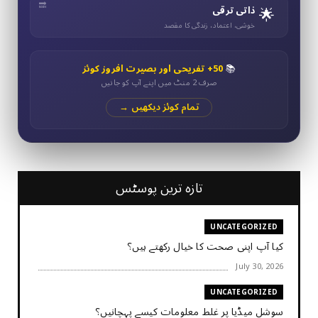
🌟
ذاتی ترقی
خوشی، اعتماد، زندگی کا مقصد
📚
50+ تفریحی اور بصیرت افروز کوئز
صرف 2 منٹ میں اپنے آپ کو جانیں
تمام کوئز دیکھیں →
تازہ ترین پوسٹس
UNCATEGORIZED
کیا آپ اپنی صحت کا خیال رکھتے ہیں؟
July 30, 2026
UNCATEGORIZED
سوشل میڈیا پر غلط معلومات کیسے پہچانیں؟