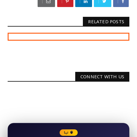
RELATED POSTS
CONNECT WITH US
2340
Followers
3290
Followers
🧠 نیا