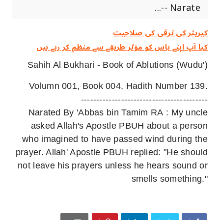
-- Narate...
کیریئر کی ترقی کی صلاحیت
کیا آپ اپنے باس کو مؤثر طریقے سے منظم کر رہے ہیں
Sahih Al Bukhari - Book of Ablutions (Wudu')
Volumn 001, Book 004, Hadith Number 139.
-----------------------------------------
Narated By 'Abbas bin Tamim RA : My uncle
asked Allah's Apostle PBUH about a person
who imagined to have passed wind during the
prayer. Allah' Apostle PBUH replied: "He should
not leave his prayers unless he hears sound or
smells something."