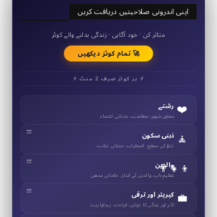
اپنی اندرونی صلاحیتیں دریافت کریں
50+ مختصر کوئز
متاثر کن · خود آگاہی · زندگی بدلنے والے کوئز
🚀 تمام کوئز دیکھیں
⚡ ہر کوئز صرف 2 منٹ ⚡
❤️
رشتے
معاون شوہر، مطابقت، جذباتی اعتماد
🧘
ذہنی سکون
تناؤ کی سطح، اضطراب، جذباتی ذہانت
👨‍👧‍👦
والدین
عظیم باپ، والدین کے انداز، خاندانی بندھن
💼
کیریئر اور ترقی
کام اور زندگی کا توازن، قیادت، پیداواریت