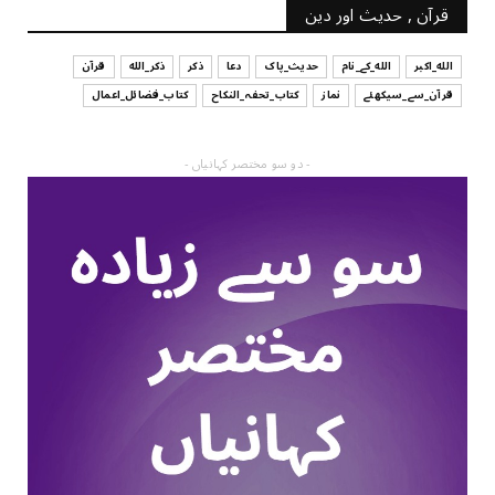
قرآن , حدیث اور دین
الله_اکبر
الله_کے_نام
حدیث_پاک
دعا
ذکر
ذکر_الله
قرآن
قرآن_سے_سیکھئے
نماز
کتاب_تحفہ_النکاح
کتاب_فضائل_اعمال
- دو سو مختصر کہانیاں -