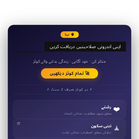
3290
Followers
🧠 نیا
اپنی اندرونی صلاحیتیں دریافت کریں
50+ مختصر کوئز
متاثر کن · خود آگاہی · زندگی بدلنے والے کوئز
🚀 تمام کوئز دیکھیں
⚡ ہر کوئز صرف 2 منٹ ⚡
❤️
رشتے
معاون شوہر، مطابقت، جذباتی اعتماد
🧘
ذہنی سکون
تناؤ کی سطح، اضطراب، جذباتی ذہانت