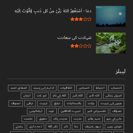
دعا - ‎اَسْتَغْفِرُ اللهَ رَبِّىْ مِنْ کل ذَنبٍ وَّاَتُوْبُ اِلَيْهِ
شہادت کی سعادت
لیبلز
احتساب
احتیاط
احساس
اخلاقیات
ادارے_کی_پسند
اشفاق احمد
اصول زندگی
اللہ اکبر
الله_اکبر
الله_کے_نام
اہم بات
ایمان
بچوں_کی_تربیت
برکت
پاکستانیات
تبليغ
تربیت
ترقی
تصوف
تصوّف
تفسیرابن کثیر
تنبیہہ الغافلین
توبہ
ٹیکنالوجی
جان_کے_جیو
جنید_طاہر
حدیث
حدیث_پاک
حقوق
حکمت
خوش رہیں
درود_شریف
دعا
ذکر
ذکر_الله
ذمہ داری
رشتے