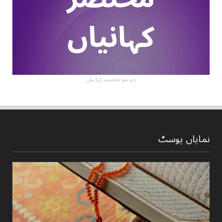
دو سو مختصر کہانیاں
نمایاں پوسٹ