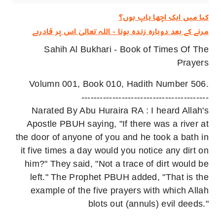
کیا میں ایک اچھا باپ ہوں؟
مرنے کے بعد دوبارہ زندہ ہونا - اللہ تعالیٰ اس پر قادرہے
Sahih Al Bukhari - Book of Times Of The
Prayers
Volumn 001, Book 010, Hadith Number 506.
-----------------------------------------
Narated By Abu Huraira RA : I heard Allah's
Apostle PBUH saying, "If there was a river at
the door of anyone of you and he took a bath in
it five times a day would you notice any dirt on
him?" They said, "Not a trace of dirt would be
left." The Prophet PBUH added, "That is the
example of the five prayers with which Allah
blots out (annuls) evil deeds."