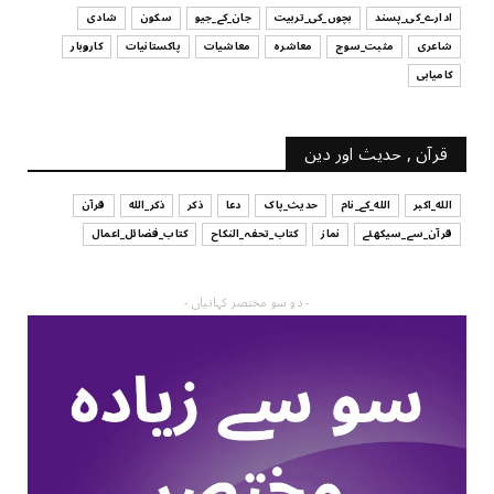
ادارے_کی_پسند
بچوں_کی_تربیت
جان_کے_جیو
سکون
شادی
شاعری
مثبت_سوچ
معاشرہ
معاشیات
پاکستانیات
کاروبار
کامیابی
قرآن , حدیث اور دین
الله_اکبر
الله_کے_نام
حدیث_پاک
دعا
ذکر
ذکر_الله
قرآن
قرآن_سے_سیکھئے
نماز
کتاب_تحفہ_النکاح
کتاب_فضائل_اعمال
- دو سو مختصر کہانیاں -