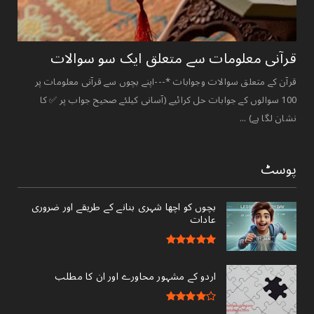
قرآنی ‏معلومات ‏سے ‏متعلق ‏ایک ‏سو ‏سوالات ‏
قرآن کے متعلق سوالات وجوابات *---اپنے بچوں سے قرآنی معلومات پر
100 سوالوں کے جوابات حل کرائیے (آسانی کیلئے صحیح جواب پر ✅ کا
نشان لگا ہے) ...
پوسٹ
بچوں کو اچھا شہری بنانے کے طریقے اور ضروری
عادات
اردو کے مشہور محاورے اور ان کا مطلب