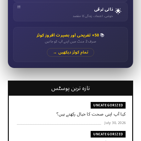
🌟
ذاتی ترقی
خوشی، اعتماد، زندگی کا مقصد
📚
50+ تفریحی اور بصیرت افروز کوئز
صرف 2 منٹ میں اپنے آپ کو جانیں
تمام کوئز دیکھیں →
تازہ ترین پوسٹس
UNCATEGORIZED
کیا آپ اپنی صحت کا خیال رکھتے ہیں؟
July 30, 2026
UNCATEGORIZED