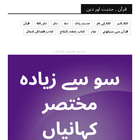
قرآن , حدیث اور دین
الله_اکبر
الله_کے_نام
حدیث_پاک
دعا
ذکر
ذکر_الله
قرآن
قرآن_سے_سیکھئے
نماز
کتاب_تحفہ_النکاح
کتاب_فضائل_اعمال
- دو سو مختصر کہانیاں -