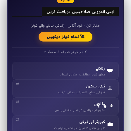
🧠 نیا
اپنی اندرونی صلاحیتیں دریافت کریں
50+ مختصر کوئز
متاثر کن · خود آگاہی · زندگی بدلنے والے کوئز
🚀 تمام کوئز دیکھیں
⚡ ہر کوئز صرف 2 منٹ ⚡
❤️
رشتے
معاون شوہر، مطابقت، جذباتی اعتماد
🧘
ذہنی سکون
تناؤ کی سطح، اضطراب، جذباتی ذہانت
👨‍👧‍👦
والدین
عظیم باپ، والدین کے انداز، خاندانی بندھن
💼
کیریئر اور ترقی
کام اور زندگی کا توازن، قیادت، پیداواریت