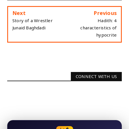
Next
Previous
Story of a Wrestler
Hadith: 4
Junaid Baghdadi
characteristics of
hypocrite
CONNECT WITH US
2340
Followers
3290
Followers