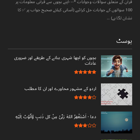
قرآن کے متعلق سوالات وجوابات *---اپنے بچوں سے قرآنی معلومات پر
100 سوالوں کے جوابات حل کرائیے (آسانی کیلئے صحیح جواب پر ✅ کا
نشان لگا ہے) ...
پوسٹ
بچوں کو اچھا شہری بنانے کے طریقے اور ضروری
عادات
اردو کے مشہور محاورے اور ان کا مطلب
دعا - ‎اَسْتَغْفِرُ اللهَ رَبِّىْ مِنْ کل ذَنبٍ وَّاَتُوْبُ اِلَيْهِ