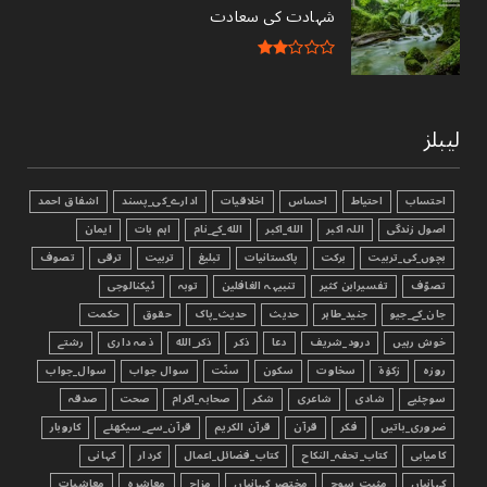
شہادت کی سعادت
لیبلز
احتساب
احتیاط
احساس
اخلاقیات
ادارے_کی_پسند
اشفاق احمد
اصول زندگی
اللہ اکبر
الله_اکبر
الله_کے_نام
اہم بات
ایمان
بچوں_کی_تربیت
برکت
پاکستانیات
تبليغ
تربیت
ترقی
تصوف
تصوّف
تفسیرابن کثیر
تنبیہہ الغافلین
توبہ
ٹیکنالوجی
جان_کے_جیو
جنید_طاہر
حدیث
حدیث_پاک
حقوق
حکمت
خوش رہیں
درود_شریف
دعا
ذکر
ذکر_الله
ذمہ داری
رشتے
روزہ
زکوٰۃ
سخاوت
سکون
سنّت
سوال جواب
سوال_جواب
سوچئیے
شادی
شاعری
شکر
صحابہ_اکرام
صحت
صدقہ
ضروری_باتیں
فکر
قرآن
قرآن الکریم
قرآن_سے_سیکھئے
کاروبار
کامیابی
کتاب_تحفہ_النکاح
کتاب_فضائل_اعمال
کردار
کہانی
کہانیاں
مثبت_سوچ
مختصر_کہانیاں
مزاح
معاشرہ
معاشیات