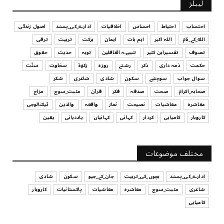
لیبلز
کیا آپ اپنے باس کو مؤثر طریقے سے منظم کر رہے ہیں
July 29, 2026
احتساب
احتیاط
احساس
اخلاقیات
ادارے_کی_پسند
اصول زندگی
الله_کے_نام
اللہ اکبر
اہم بات
ایمان
برکت
تربیت
ترقی
UNCATEGORIZED
تصوف
تفسیرابن کثیر
تنبیہہ الغافلین
توبہ
حدیث
حقوق
اس وقت آپ کا موڈ کیسا ہے؟
حکمت
ذمہ داری
ذکر
رشتے
روزہ
زکوٰۃ
سخاوت
سنّت
July 29, 2026
سوال جواب
سوچئیے
سکون
شادی
شاعری
شکر
UNCATEGORIZED
صحابہ_اکرام
صحت
صدقہ
فکر
قرآن
مثبت_سوچ
مزاح
قرض لینے اور دینے میں ہوشیاری
معاشرہ
معاشیات
نصیحت
نماز
واقعہ
والدین
ٹیکنالوجی
July 29, 2026
کاروبار
کامیابی
کردار
کہانی
کہانیاں
یاددہانی
یقین
UNCATEGORIZED
آپ کا فیصلہ کرنے کا انداز
مختلف موضوعات
July 29, 2026
ادارے_کی_پسند
بچوں_کی_تربیت
جان_کے_جیو
سکون
شادی
شاعری
مثبت_سوچ
معاشرہ
معاشیات
پاکستانیات
کاروبار
کامیابی