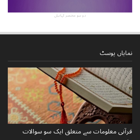
دو سو مختصر کہانیاں
نمایاں پوسٹ
قرآنی ‏معلومات ‏سے ‏متعلق ‏ایک ‏سو ‏سوالات ‏