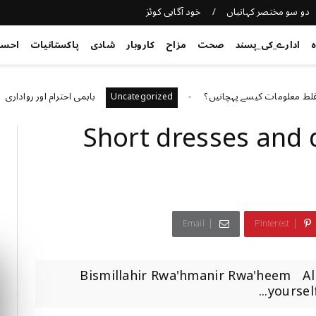
دو سو مختصر کہانیاں
خود آگاہی کوئز
ہ
ادارے_کی_پسند
صحت
مزاح
کاروبار
شادی
پاکستانیات
احس
ومات کیسے پہچانیں؟
باہمی احترام اور رواداری
d
Uncategorized
Short dresses and 
Email
Pinterest
Bismillahir Rwa'hmanir Rwa'heem Al
yoursel