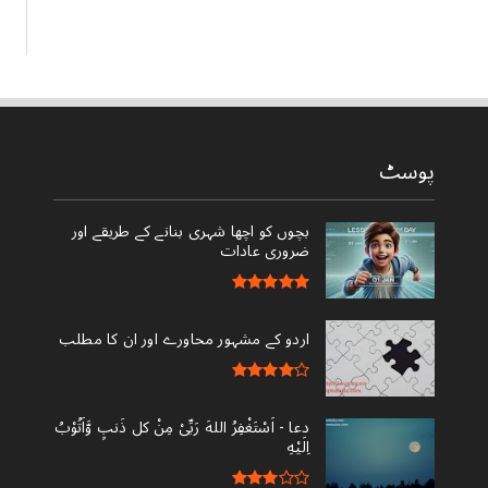
پوسٹ
بچوں کو اچھا شہری بنانے کے طریقے اور
ضروری عادات
اردو کے مشہور محاورے اور ان کا مطلب
دعا - ‎اَسْتَغْفِرُ اللهَ رَبِّىْ مِنْ کل ذَنبٍ وَّاَتُوْبُ
اِلَيْهِ