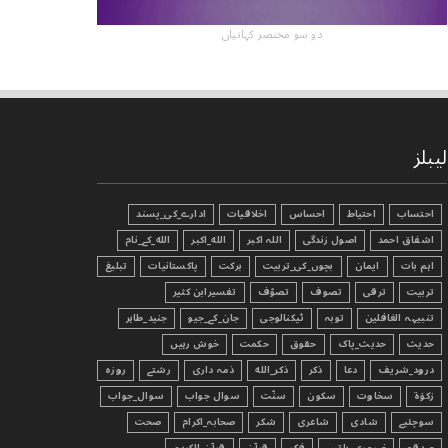
دو سو مختصر کہانیاں
لیبلز
احتساب
احتیاط
احساس
اخلاقیات
ادارے_کی_پسند
اشفاق احمد
اصول زندگی
اللہ اکبر
الله_اکبر
الله_کے_نام
اہم بات
ایمان
بچوں_کی_تربیت
برکت
پاکستانیات
تبليغ
تربیت
ترقی
تصوف
تصوّف
تفسیرابن کثیر
تنبیہہ الغافلین
توبہ
ٹیکنالوجی
جان_کے_جیو
جنید_طاہر
حدیث
حدیث_پاک
حقوق
حکمت
خوش رہیں
درود_شریف
دعا
ذکر
ذکر_الله
ذمہ داری
رشتے
روزہ
زکوٰۃ
سخاوت
سکون
سنّت
سوال جواب
سوال_جواب
سوچئیے
شادی
شاعری
شکر
صحابہ_اکرام
صحت