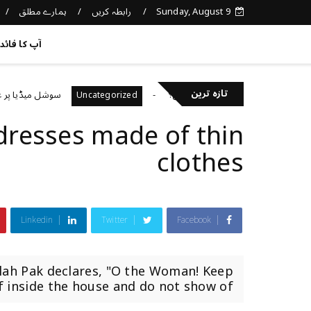
Sunday, August 9
رابطہ کریں
ہمارے مطلق
کچھ نیا جانیں
آپ کا فائد
تازہ ترین
اپنی صحت کا خیال رکھتے ہیں؟
سوشل میڈیا پر غلط معل
Uncategorized
dresses made of thin
clothes
Linkedin
Twitter
Facebook
lah Pak declares, "O the Woman! Keep
f inside the house and do not show of...