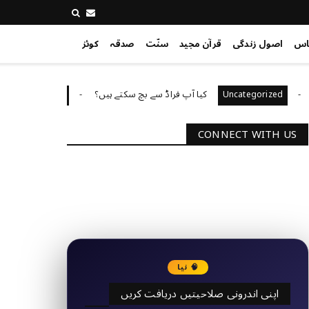
اس
اصول زندگی
قرآن مجید
سنّت
صدقہ
کوئز
کیا آپ فراڈ سے بچ سکتے ہیں؟
آپ کا
Uncategorized
Uncategorize
CONNECT WITH US
2340
Followers
3290
Followers
🧠 نیا
اپنی اندرونی صلاحیتیں دریافت کریں