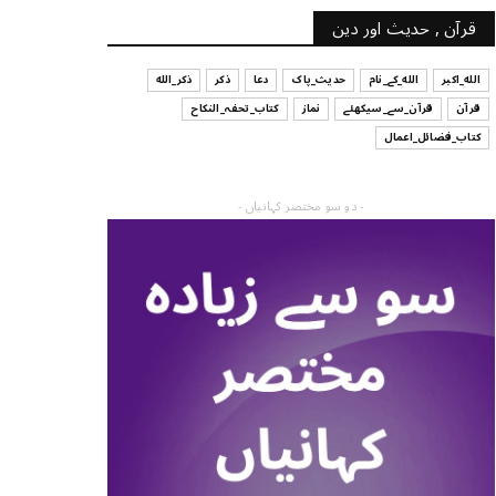
قرآن , حدیث اور دین
الله_اکبر
الله_کے_نام
حدیث_پاک
دعا
ذکر
ذکر_الله
قرآن
قرآن_سے_سیکھئے
نماز
کتاب_تحفہ_النکاح
کتاب_فضائل_اعمال
- دو سو مختصر کہانیاں -