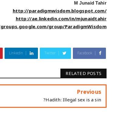
M Junaid Tahir
http://paradigmwisdom.blogspot.com/
http://ae.linkedin.com/in/mjunaidtahir
//groups.google.com/group/ParadigmWisdom
Linkedin
Twitter
Facebook
RELATED POSTS
Previous
Hadith: Illegal sex is a sin?