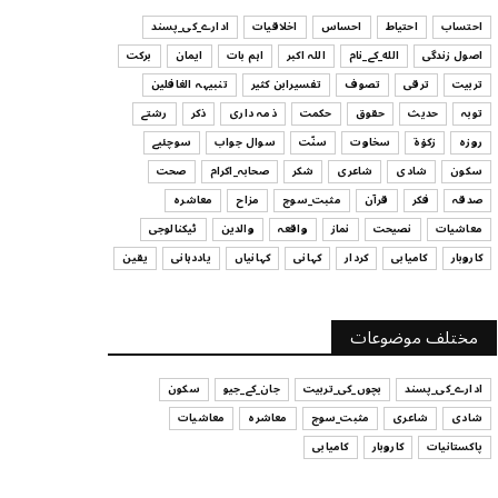
ہیں
احتساب
احتیاط
احساس
اخلاقیات
ادارے_کی_پسند
July 29, 2026
اصول زندگی
الله_کے_نام
اللہ اکبر
اہم بات
ایمان
برکت
UNCATEGORIZED
تربیت
ترقی
تصوف
تفسیرابن کثیر
تنبیہہ الغافلین
اس وقت آپ کا موڈ کیسا ہے؟
توبہ
حدیث
حقوق
حکمت
ذمہ داری
ذکر
رشتے
July 29, 2026
روزہ
زکوٰۃ
سخاوت
سنّت
سوال جواب
سوچئیے
سکون
شادی
شاعری
شکر
صحابہ_اکرام
صحت
UNCATEGORIZED
صدقہ
فکر
قرآن
مثبت_سوچ
مزاح
معاشرہ
قرض لینے اور دینے میں ہوشیاری
معاشیات
نصیحت
نماز
واقعہ
والدین
ٹیکنالوجی
July 29, 2026
کاروبار
کامیابی
کردار
کہانی
کہانیاں
یاددہانی
یقین
UNCATEGORIZED
آپ کا فیصلہ کرنے کا انداز
مختلف موضوعات
July 29, 2026
ادارے_کی_پسند
بچوں_کی_تربیت
جان_کے_جیو
سکون
شادی
شاعری
مثبت_سوچ
معاشرہ
معاشیات
پاکستانیات
کاروبار
کامیابی