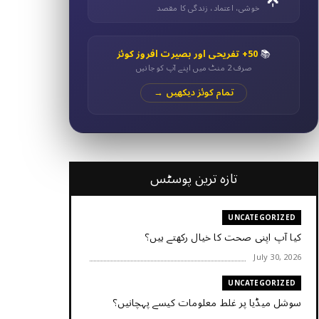
خوشی، اعتماد، زندگی کا مقصد
📚
50+ تفریحی اور بصیرت افروز کوئز
صرف 2 منٹ میں اپنے آپ کو جانیں
تمام کوئز دیکھیں →
تازہ ترین پوسٹس
UNCATEGORIZED
کیا آپ اپنی صحت کا خیال رکھتے ہیں؟
July 30, 2026
UNCATEGORIZED
سوشل میڈیا پر غلط معلومات کیسے پہچانیں؟