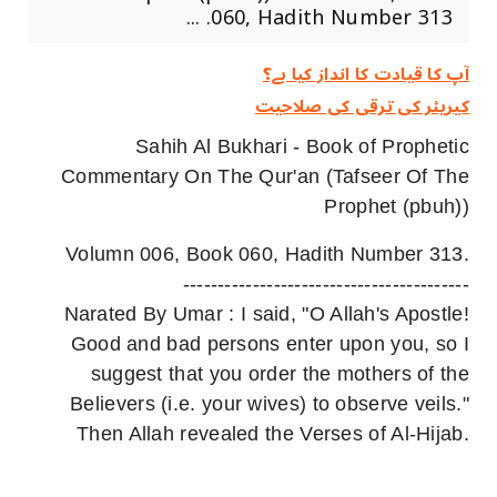
060, Hadith Number 313. ...
آپ کا قیادت کا انداز کیا ہے؟
کیریئر کی ترقی کی صلاحیت
Sahih Al Bukhari - Book of Prophetic
Commentary On The Qur'an (Tafseer Of The
Prophet (pbuh))
Volumn 006, Book 060, Hadith Number 313.
-----------------------------------------
Narated By Umar : I said, "O Allah's Apostle!
Good and bad persons enter upon you, so I
suggest that you order the mothers of the
Believers (i.e. your wives) to observe veils."
Then Allah revealed the Verses of Al-Hijab.