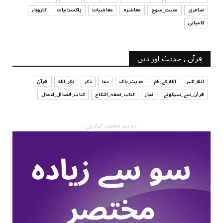
شاعری
مثبت_سوچ
معاشرہ
معاشیات
پاکستانیات
کاروبار
کامیابی
قرآن , حدیث اور دین
الله_اکبر
الله_کے_نام
حدیث_پاک
دعا
ذکر
ذکر_الله
قرآن
قرآن_سے_سیکھئے
نماز
کتاب_تحفہ_النکاح
کتاب_فضائل_اعمال
- دو سو مختصر کہانیاں -