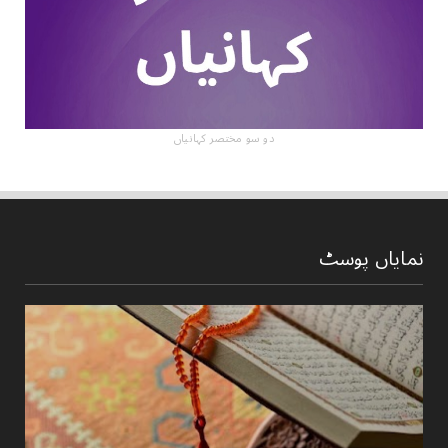
دو سو مختصر کہانیاں
نمایاں پوسٹ