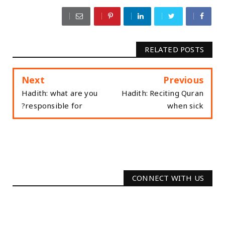
RELATED POSTS
Next
Previous
Hadith: what are you
Hadith: Reciting Quran
responsible for?
when sick
CONNECT WITH US
2340
Followers