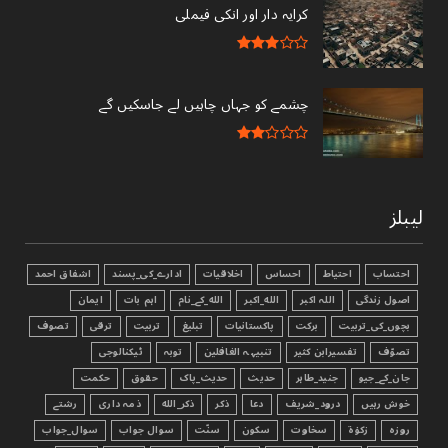
کرایہ دار اور انکی فیملی
چشمے کو جہاں چاہیں لے جاسکیں گے
لیبلز
احتساب
احتیاط
احساس
اخلاقیات
ادارے_کی_پسند
اشفاق احمد
اصول زندگی
اللہ اکبر
الله_اکبر
الله_کے_نام
اہم بات
ایمان
بچوں_کی_تربیت
برکت
پاکستانیات
تبليغ
تربیت
ترقی
تصوف
تصوّف
تفسیرابن کثیر
تنبیہہ الغافلین
توبہ
ٹیکنالوجی
جان_کے_جیو
جنید_طاہر
حدیث
حدیث_پاک
حقوق
حکمت
خوش رہیں
درود_شریف
دعا
ذکر
ذکر_الله
ذمہ داری
رشتے
روزہ
زکوٰۃ
سخاوت
سکون
سنّت
سوال جواب
سوال_جواب