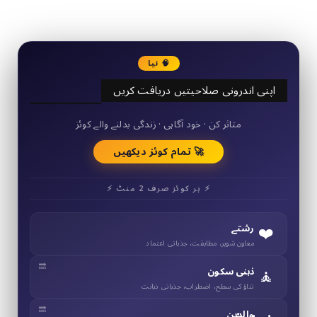
3290
Followers
🧠 نیا
اپنی اندرونی صلاحیتیں دریافت کریں
50+ مختصر کوئز
متاثر کن · خود آگاہی · زندگی بدلنے والے کوئز
🚀 تمام کوئز دیکھیں
⚡ ہر کوئز صرف 2 منٹ ⚡
❤️
رشتے
معاون شوہر، مطابقت، جذباتی اعتماد
🧘
ذہنی سکون
تناؤ کی سطح، اضطراب، جذباتی ذہانت
والدین