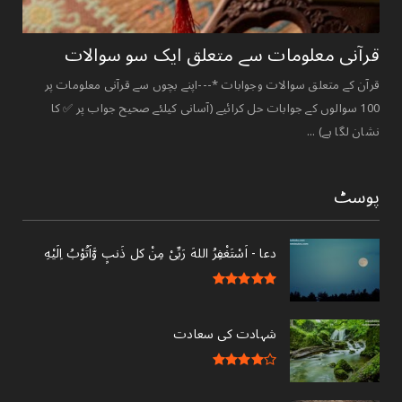
قرآنی ‏معلومات ‏سے ‏متعلق ‏ایک ‏سو ‏سوالات ‏
قرآن کے متعلق سوالات وجوابات *---اپنے بچوں سے قرآنی معلومات پر
100 سوالوں کے جوابات حل کرائیے (آسانی کیلئے صحیح جواب پر ✅ کا
نشان لگا ہے) ...
پوسٹ
دعا - ‎اَسْتَغْفِرُ اللهَ رَبِّىْ مِنْ کل ذَنبٍ وَّاَتُوْبُ اِلَيْهِ
شہادت کی سعادت