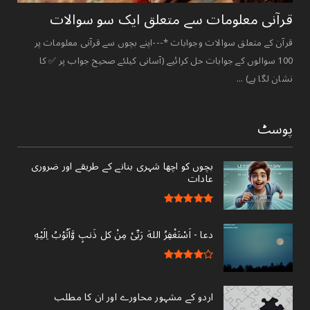
قرآنی ‏معلومات ‏سے ‏متعلق ‏ایک ‏سو ‏سوالات ‏
قرآن کے متعلق سوالات وجوابات *---اپنے بچوں سے قرآنی معلومات پر
100 سوالوں کے جوابات حل کرائیے (آسانی کیلئے صحیح جواب پر ✅ کا
نشان لگا ہے) ...
پوسٹ
بچوں کو اچھا شہری بنانے کے طریقے اور ضروری
عادات
دعا - ‎اَسْتَغْفِرُ اللهَ رَبِّىْ مِنْ کل ذَنبٍ وَّاَتُوْبُ اِلَيْهِ
اردو کے مشہور محاورے اور ان کا مطلب