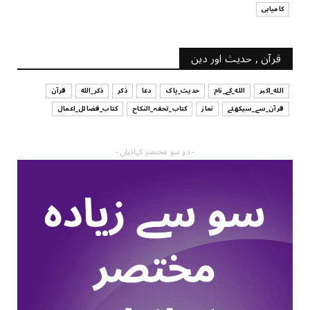
کامیابی
قرآن , حدیث اور دین
الله_اکبر
الله_کے_نام
حدیث_پاک
دعا
ذکر
ذکر_الله
قرآن
قرآن_سے_سیکھئے
نماز
کتاب_تحفہ_النکاح
کتاب_فضائل_اعمال
- دو سو مختصر کہانیاں -