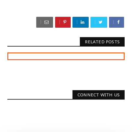
RELATED POSTS
CONNECT WITH US
2340
Followers
3290
Followers