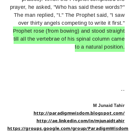
prayer, he asked, "Who has said these words?"
The man replied, "I." The Prophet said, "I saw
over thirty angels competing to write it first."
Prophet rose (from bowing) and stood straight
till all the vertebrae of his spinal column came
to a natural position.
--
M Junaid Tahir
http://paradigmwisdom.blogspot.com/
http://ae.linkedin.com/in/mjunaidtahir
https://groups.google.com/group/ParadigmWisdom