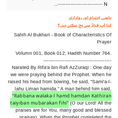
--------------------------- N...
باہمی احترام اور رواداری
کیا آپ فراڈ سے بچ سکتے ہیں؟
Sahih Al Bukhari - Book of Characteristics Of
Prayer
Volumn 001, Book 012, Hadith Number 764.
-----------------------------------------
Narated By Rifa'a bin Rafi AzZuraqi : One day
we were praying behind the Prophet. When he
raised his head from bowing, he said, "Sami'a-l-
lahu Liman hamida." A man behind him said,
"Rabbana walaka-l hamd hamdan Kathiran
taiyiban mubarakan fihi"
(O our Lord! All the
praises are for You, many good and blessed
praises). When the Prophet completed the