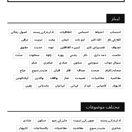
July 29, 2026
UNCATEGORIZED
لیبلز
کیا آپ اپنے باس کو مؤثر طریقے سے منظم کر رہے ہیں
July 29, 2026
احتساب
احتیاط
احساس
اخلاقیات
ادارے_کی_پسند
اصول زندگی
الله_کے_نام
اللہ اکبر
اہم بات
ایمان
برکت
تربیت
ترقی
UNCATEGORIZED
تصوف
تفسیرابن کثیر
تنبیہہ الغافلین
توبہ
حدیث
حقوق
اس وقت آپ کا موڈ کیسا ہے؟
حکمت
ذمہ داری
ذکر
رشتے
روزہ
زکوٰۃ
سخاوت
سنّت
July 29, 2026
سوال جواب
سوچئیے
سکون
شادی
شاعری
شکر
UNCATEGORIZED
صحابہ_اکرام
صحت
صدقہ
فکر
قرآن
مثبت_سوچ
مزاح
قرض لینے اور دینے میں ہوشیاری
معاشرہ
معاشیات
نصیحت
نماز
واقعہ
والدین
ٹیکنالوجی
July 29, 2026
کاروبار
کامیابی
کردار
کہانی
کہانیاں
یاددہانی
یقین
UNCATEGORIZED
آپ کا فیصلہ کرنے کا انداز
مختلف موضوعات
July 29, 2026
ادارے_کی_پسند
بچوں_کی_تربیت
جان_کے_جیو
سکون
شادی
شاعری
مثبت_سوچ
معاشرہ
معاشیات
پاکستانیات
کاروبار