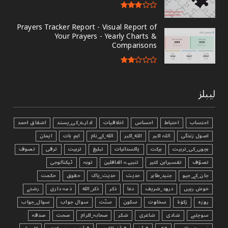
Prayers Tracker Report - Visual Report of
Your Prayers - Yearly Charts &
Comparisons
لیبلز
احتساب
احتیاط
احساس
اخلاقیات
ادارے_کی_پسند
اشفاق احمد
اصول زندگی
اللہ اکبر
الله_اکبر
الله_کے_نام
اہم بات
ایمان
بچوں_کی_تربیت
برکت
پاکستانیات
تبليغ
تربیت
ترقی
تصوف
تصوّف
تفسیرابن کثیر
تنبیہہ الغافلین
توبہ
ٹیکنالوجی
جان_کے_جیو
جنید_طاہر
حدیث
حدیث_پاک
حقوق
حکمت
خوش رہیں
درود_شریف
دعا
ذکر
ذکر_الله
ذمہ داری
رشتے
روزہ
زکوٰۃ
سخاوت
سکون
سنّت
سوال جواب
سوال_جواب
سوچئیے
شادی
شاعری
شکر
صحابہ_اکرام
صحت
صدقہ