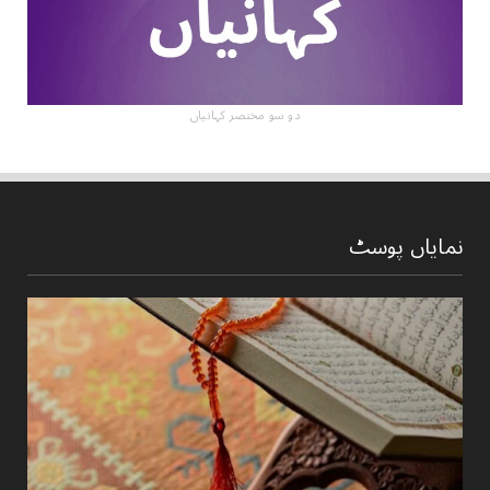
دو سو مختصر کہانیاں
نمایاں پوسٹ