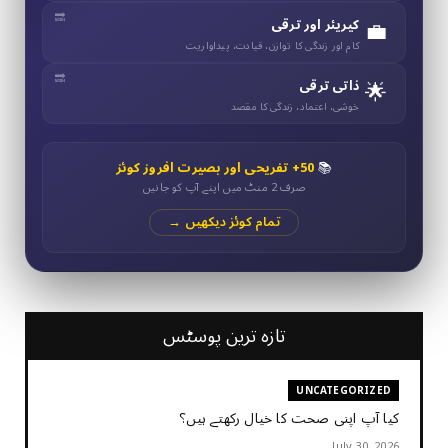
💼
کیریئر اور ترقی
کام اور زندگی کا توازن، قیادت، پیداواریت
🌟
ذاتی ترقی
خوشی، اعتماد، زندگی کا مقصد
📚
50+ تفریحی اور بصیرت افروز کوئز
صرف 2 منٹ میں اپنے آپ کو جانیں
تمام کوئز دیکھیں →
تازہ ترین پوسٹس
UNCATEGORIZED
کیا آپ اپنی صحت کا خیال رکھتے ہیں؟
July 30, 2026