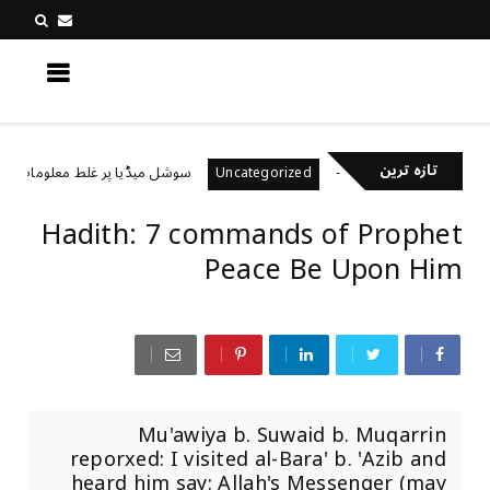
کچھ نیا جانیں
تازہ ترین
یال رکھتے ہیں؟
سوشل میڈیا پر غلط معلومات کیسے پہ
Uncategorized
Hadith: 7 commands of Prophet
Peace Be Upon Him
Mu'awiya b. Suwaid b. Muqarrin
reporxed: I visited al-Bara' b. 'Azib and
heard him say: Allah's Messenger (may