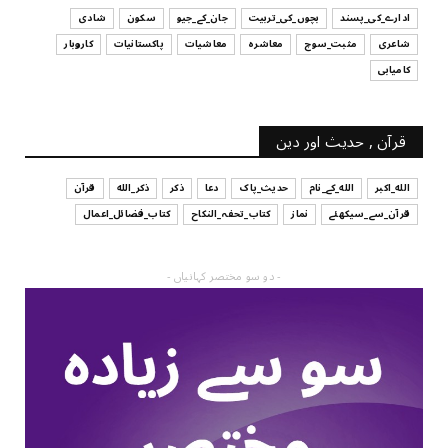
ادارے_کی_پسند
بچوں_کی_تربیت
جان_کے_جیو
سکون
شادی
شاعری
مثبت_سوچ
معاشرہ
معاشیات
پاکستانیات
کاروبار
کامیابی
قرآن , حدیث اور دین
الله_اکبر
الله_کے_نام
حدیث_پاک
دعا
ذکر
ذکر_الله
قرآن
قرآن_سے_سیکھئے
نماز
کتاب_تحفہ_النکاح
کتاب_فضائل_اعمال
- دو سو مختصر کہانیاں -