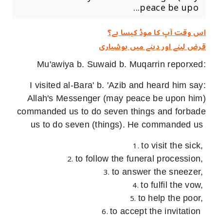
peace be upo...
اس وقت آپ کا موڈ کیسا ہے؟
قرض لینے اور دینے میں ہوشیاری
Mu'awiya b. Suwaid b. Muqarrin reporxed:
I visited al-Bara' b. 'Azib and heard him say:
Allah's Messenger (may peace be upon him)
commanded us to do seven things and forbade
us to do seven (things). He commanded us
to visit the sick,
to follow the funeral procession,
to answer the sneezer,
to fulfil the vow,
to help the poor,
to accept the invitation