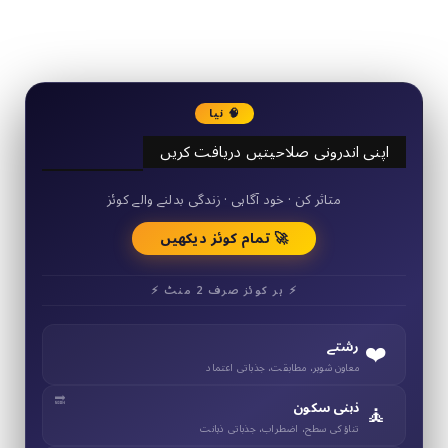
3290
Followers
🧠 نیا
اپنی اندرونی صلاحیتیں دریافت کریں
50+ مختصر کوئز
متاثر کن · خود آگاہی · زندگی بدلنے والے کوئز
🚀 تمام کوئز دیکھیں
⚡ ہر کوئز صرف 2 منٹ ⚡
❤️
رشتے
معاون شوہر، مطابقت، جذباتی اعتماد
🧘
ذہنی سکون
تناؤ کی سطح، اضطراب، جذباتی ذہانت