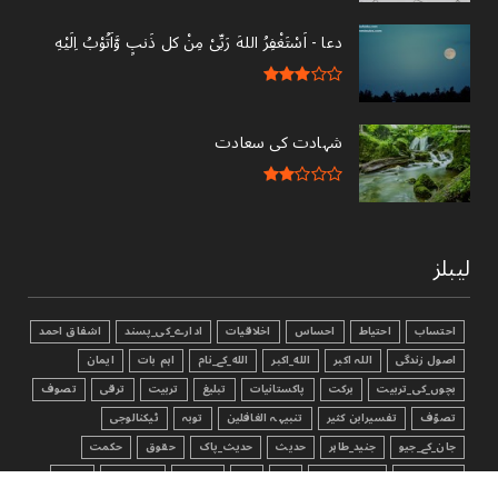
دعا - ‎اَسْتَغْفِرُ اللهَ رَبِّىْ مِنْ کل ذَنبٍ وَّاَتُوْبُ اِلَيْهِ
شہادت کی سعادت
لیبلز
احتساب
احتیاط
احساس
اخلاقیات
ادارے_کی_پسند
اشفاق احمد
اصول زندگی
اللہ اکبر
الله_اکبر
الله_کے_نام
اہم بات
ایمان
بچوں_کی_تربیت
برکت
پاکستانیات
تبليغ
تربیت
ترقی
تصوف
تصوّف
تفسیرابن کثیر
تنبیہہ الغافلین
توبہ
ٹیکنالوجی
جان_کے_جیو
جنید_طاہر
حدیث
حدیث_پاک
حقوق
حکمت
خوش رہیں
درود_شریف
دعا
ذکر
ذکر_الله
ذمہ داری
رشتے