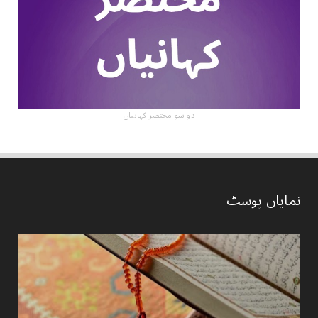
دو سو مختصر کہانیاں
نمایاں پوسٹ