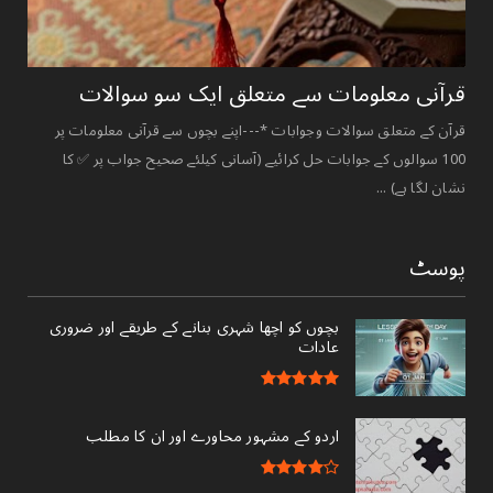
قرآنی ‏معلومات ‏سے ‏متعلق ‏ایک ‏سو ‏سوالات ‏
قرآن کے متعلق سوالات وجوابات *---اپنے بچوں سے قرآنی معلومات پر
100 سوالوں کے جوابات حل کرائیے (آسانی کیلئے صحیح جواب پر ✅ کا
نشان لگا ہے) ...
پوسٹ
بچوں کو اچھا شہری بنانے کے طریقے اور ضروری
عادات
اردو کے مشہور محاورے اور ان کا مطلب