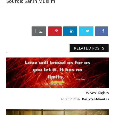
Source: Sahih Muslim
RELATED POSTS
Wives' Rights
April 12, 2026
DailyTenMinutes