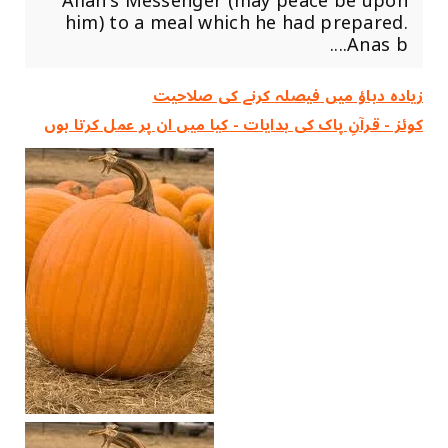
Allah's Messenger (may peace be upon
him) to a meal which he had prepared.
Anas b....
زیادہ دباؤ میں فیصلہ کرنے کی صلاحیت
کوئز - قرآنِ پاک کی ہدایات - کیا میں ان پر عمل کرتا ہوں