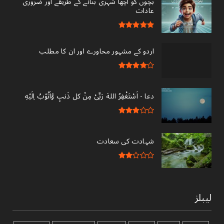
بچوں کو اچھا شہری بنانے کے طریقے اور ضروری
عادات
اردو کے مشہور محاورے اور ان کا مطلب
دعا - ‎اَسْتَغْفِرُ اللهَ رَبِّىْ مِنْ کل ذَنبٍ وَّاَتُوْبُ اِلَيْهِ
شہادت کی سعادت
لیبلز