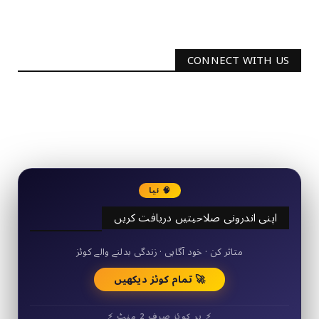
CONNECT WITH US
2340
Followers
3290
Followers
🧠 نیا
اپنی اندرونی صلاحیتیں دریافت کریں
50+ مختصر کوئز
متاثر کن · خود آگاہی · زندگی بدلنے والے کوئز
🚀 تمام کوئز دیکھیں
⚡ ہر کوئز صرف 2 منٹ ⚡