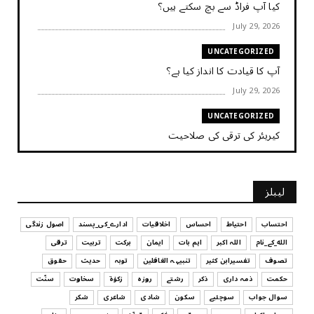
کیا آپ فراڈ سے بچ سکتے ہیں؟
July 29, 2026
UNCATEGORIZED
آپ کا قیادت کا انداز کیا ہے؟
July 29, 2026
UNCATEGORIZED
کیریئر کی ترقی کی صلاحیت
July 29, 2026
UNCATEGORIZED
لیبلز
کیا آپ اپنے باس کو مؤثر طریقے سے منظم کر رہے ہیں
July 29, 2026
احتساب
احتیاط
احساس
اخلاقیات
ادارے_کی_پسند
اصول زندگی
الله_کے_نام
اللہ اکبر
اہم بات
ایمان
برکت
تربیت
ترقی
UNCATEGORIZED
تصوف
تفسیرابن کثیر
تنبیہہ الغافلین
توبہ
حدیث
حقوق
اس وقت آپ کا موڈ کیسا ہے؟
حکمت
ذمہ داری
ذکر
رشتے
روزہ
زکوٰۃ
سخاوت
سنّت
July 29, 2026
سوال جواب
سوچئیے
سکون
شادی
شاعری
شکر
UNCATEGORIZED