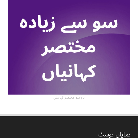
دو سو مختصر کہانیاں
نمایاں پوسٹ