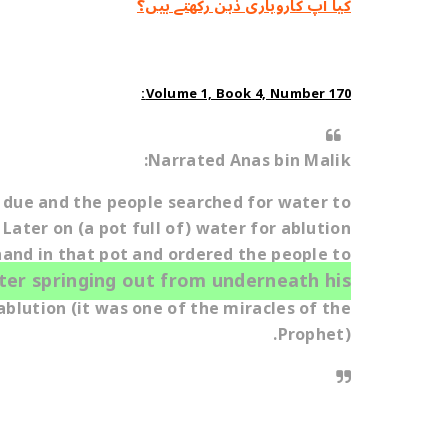
کیا آپ کاروباری ذہن رکھتے ہیں؟
Volume 1, Book 4, Number 170:
Narrated Anas bin Malik:
s due and the people searched for water to
 Later on (a pot full of) water for ablution
 hand in that pot and ordered the people to
ter springing out from underneath his
ablution (it was one of the miracles of the
Prophet).