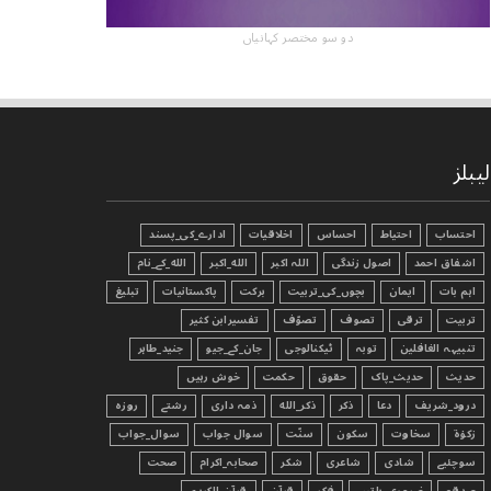
دو سو مختصر کہانیاں
لیبلز
احتساب
احتیاط
احساس
اخلاقیات
ادارے_کی_پسند
اشفاق احمد
اصول زندگی
اللہ اکبر
الله_اکبر
الله_کے_نام
اہم بات
ایمان
بچوں_کی_تربیت
برکت
پاکستانیات
تبليغ
تربیت
ترقی
تصوف
تصوّف
تفسیرابن کثیر
تنبیہہ الغافلین
توبہ
ٹیکنالوجی
جان_کے_جیو
جنید_طاہر
حدیث
حدیث_پاک
حقوق
حکمت
خوش رہیں
درود_شریف
دعا
ذکر
ذکر_الله
ذمہ داری
رشتے
روزہ
زکوٰۃ
سخاوت
سکون
سنّت
سوال جواب
سوال_جواب
سوچئیے
شادی
شاعری
شکر
صحابہ_اکرام
صحت