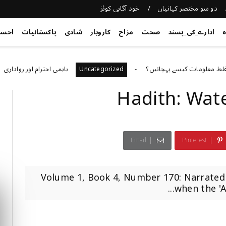
دو سو مختصر کہانیاں
خود آگاہی کوئز
ہ
ادارے_کی_پسند
صحت
مزاح
کاروبار
شادی
پاکستانیات
احس
ومات کیسے پہچانیں؟
باہمی احترام اور رواداری
d
Uncategorized
Hadith: Wate
Email
Pinterest
Volume 1, Book 4, Number 170: Narrated 
when the 'A