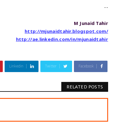
--
M Junaid Tahir
http://mjunaidtahir.blogspot.com/
http://ae.linkedin.com/in/mjunaidtahir
Linkedin
Twitter
Facebook
RELATED POSTS