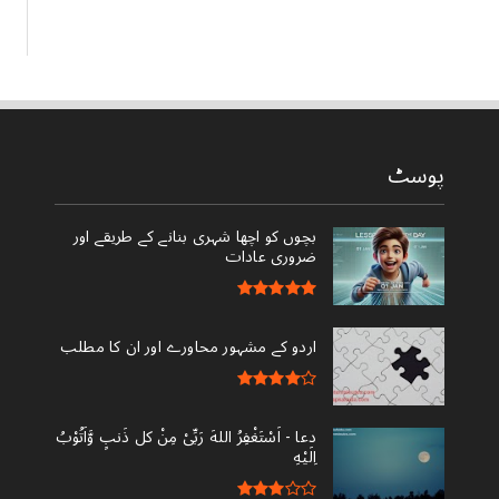
پوسٹ
بچوں کو اچھا شہری بنانے کے طریقے اور
ضروری عادات
اردو کے مشہور محاورے اور ان کا مطلب
دعا - ‎اَسْتَغْفِرُ اللهَ رَبِّىْ مِنْ کل ذَنبٍ وَّاَتُوْبُ
اِلَيْهِ