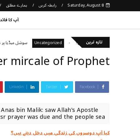
Saturday, August 8
رابطہ کریں
ہمارے مطلق
کچھ نیا جانیں
آپ کا فائد
تازہ ترین
اپنی صحت کا خیال رکھتے ہیں؟
سوشل میڈیا پر غلط معل
Uncategorized
r mircale of Prophet
Linkedin
Twitter
Facebook
Anas bin Malik: saw Allah's Apostle
sr prayer was due and the people sea...
کیا آپ دوسروں کی زندگی میں دخل دیتے ہیں؟