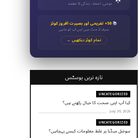
خوشی، اعتماد، زندگی کا مقصد
📚
50+ تفریحی اور بصیرت افروز کوئز
صرف 2 منٹ میں اپنے آپ کو جانیں
تمام کوئز دیکھیں →
تازہ ترین پوسٹس
UNCATEGORIZED
کیا آپ اپنی صحت کا خیال رکھتے ہیں؟
July 30, 2026
UNCATEGORIZED
سوشل میڈیا پر غلط معلومات کیسے پہچانیں؟