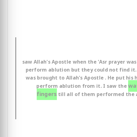
saw Allah's Apostle when the 'Asr prayer wa
perform ablution but they could not find it.
was brought to Allah's Apostle . He put his
wa
perform ablution from it. I saw the
fingers
till all of them performed the 