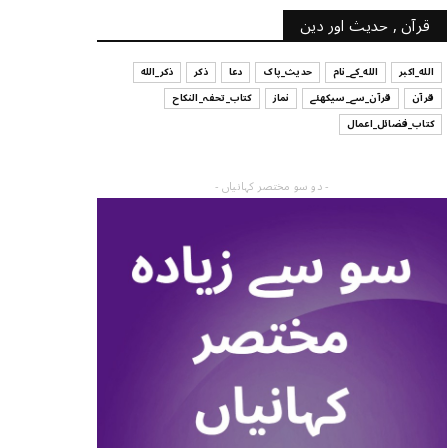
قرآن , حدیث اور دین
الله_اکبر
الله_کے_نام
حدیث_پاک
دعا
ذکر
ذکر_الله
قرآن
قرآن_سے_سیکھئے
نماز
کتاب_تحفہ_النکاح
کتاب_فضائل_اعمال
- دو سو مختصر کہانیاں -