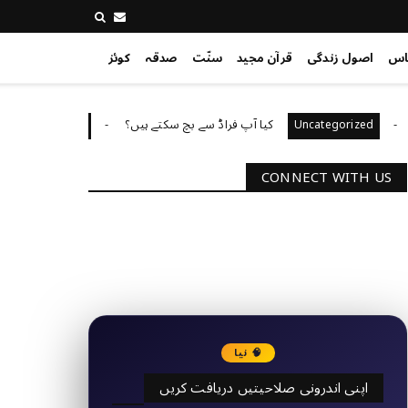
اس
اصول زندگی
قرآن مجید
سنّت
صدقہ
کوئز
کیا آپ فراڈ سے بچ سکتے ہیں؟
آپ کا
Uncategorized
Uncategorize
CONNECT WITH US
2340
Followers
3290
Followers
🧠 نیا
اپنی اندرونی صلاحیتیں دریافت کریں