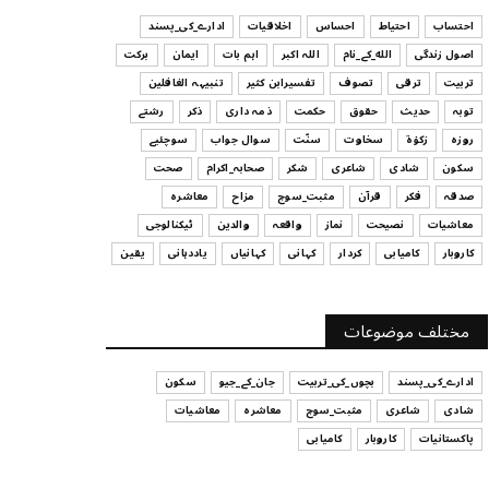
ہیں
احتساب
احتیاط
احساس
اخلاقیات
ادارے_کی_پسند
July 29, 2026
اصول زندگی
الله_کے_نام
اللہ اکبر
اہم بات
ایمان
برکت
UNCATEGORIZED
تربیت
ترقی
تصوف
تفسیرابن کثیر
تنبیہہ الغافلین
اس وقت آپ کا موڈ کیسا ہے؟
توبہ
حدیث
حقوق
حکمت
ذمہ داری
ذکر
رشتے
July 29, 2026
روزہ
زکوٰۃ
سخاوت
سنّت
سوال جواب
سوچئیے
سکون
شادی
شاعری
شکر
صحابہ_اکرام
صحت
UNCATEGORIZED
صدقہ
فکر
قرآن
مثبت_سوچ
مزاح
معاشرہ
قرض لینے اور دینے میں ہوشیاری
معاشیات
نصیحت
نماز
واقعہ
والدین
ٹیکنالوجی
July 29, 2026
کاروبار
کامیابی
کردار
کہانی
کہانیاں
یاددہانی
یقین
UNCATEGORIZED
آپ کا فیصلہ کرنے کا انداز
مختلف موضوعات
July 29, 2026
ادارے_کی_پسند
بچوں_کی_تربیت
جان_کے_جیو
سکون
شادی
شاعری
مثبت_سوچ
معاشرہ
معاشیات
پاکستانیات
کاروبار
کامیابی