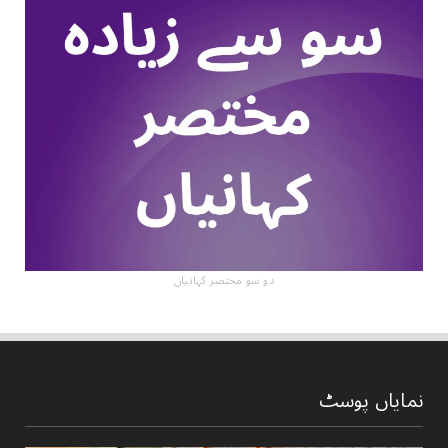
دو سو مختصر کہانیاں
نمایاں پوسٹ