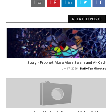
RELATED POSTS
Story - Prophet Musa Alaihi Salam and Al-Khidr
July 17, 2026
DailyTenMinutes