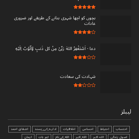
بچوں کو اچھا شہری بنانے کے طریقے اور ضروری
عادات
دعا - ‎اَسْتَغْفِرُ اللهَ رَبِّىْ مِنْ کل ذَنبٍ وَّاَتُوْبُ اِلَيْهِ
شہادت کی سعادت
لیبلز
احتساب
احتیاط
احساس
اخلاقیات
ادارے_کی_پسند
اشفاق احمد
اصول زندگی
اللہ اکبر
الله_اکبر
الله_کے_نام
اہم بات
ایمان