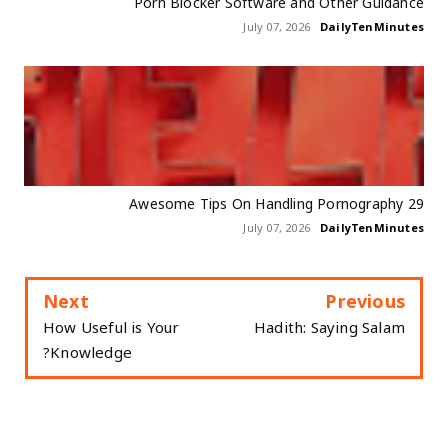
Porn Blocker Software and Other Guidance
July 07, 2026
DailyTenMinutes
29 Awesome Tips On Handling Pornography
July 07, 2026
DailyTenMinutes
Next
Previous
How Useful is Your
Hadith: Saying Salam
Knowledge?