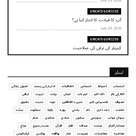
July 29, 2026
UNCATEGORIZED
آپ کا قیادت کا انداز کیا ہے؟
July 29, 2026
UNCATEGORIZED
کیریئر کی ترقی کی صلاحیت
July 29, 2026
UNCATEGORIZED
لیبلز
کیا آپ اپنے باس کو مؤثر طریقے سے منظم کر رہے ہیں
July 29, 2026
احتساب
احتیاط
احساس
اخلاقیات
ادارے_کی_پسند
اصول زندگی
الله_کے_نام
اللہ اکبر
اہم بات
ایمان
برکت
تربیت
ترقی
UNCATEGORIZED
تصوف
تفسیرابن کثیر
تنبیہہ الغافلین
توبہ
حدیث
حقوق
اس وقت آپ کا موڈ کیسا ہے؟
حکمت
ذمہ داری
ذکر
رشتے
روزہ
زکوٰۃ
سخاوت
سنّت
July 29, 2026
سوال جواب
سوچئیے
سکون
شادی
شاعری
شکر
UNCATEGORIZED
صحابہ_اکرام
صحت
صدقہ
فکر
قرآن
مثبت_سوچ
مزاح
قرض لینے اور دینے میں ہوشیاری
معاشرہ
معاشیات
نصیحت
نماز
واقعہ
والدین
ٹیکنالوجی