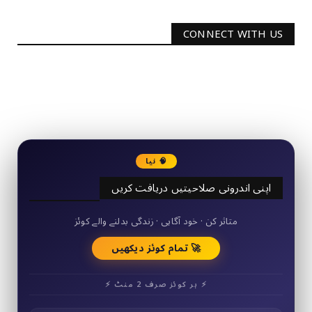
CONNECT WITH US
2340
Followers
3290
Followers
🧠 نیا
اپنی اندرونی صلاحیتیں دریافت کریں
50+ مختصر کوئز
متاثر کن · خود آگاہی · زندگی بدلنے والے کوئز
🚀 تمام کوئز دیکھیں
⚡ ہر کوئز صرف 2 منٹ ⚡