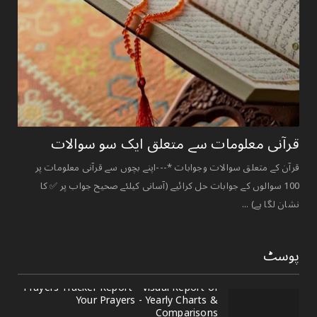
قرآنی ‏معلومات ‏سے ‏متعلق ‏ایک ‏سو ‏سوالات ‏
قرآن کے متعلق سوالات وجوابات *---اپنے بچوں سے قرآنی معلومات پر
100 سوالوں کے جوابات حل کرائیے (آسانی کیلئے صحیح جواب پر ✅ کا
نشان لگا ہے) ...
پوسٹ
Prayers Tracker Report - Visual Report of
Your Prayers - Yearly Charts &
Comparisons