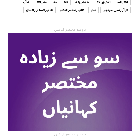
الله_اکبر
الله_کے_نام
حدیث_پاک
دعا
ذکر
ذکر_الله
قرآن
قرآن_سے_سیکھئے
نماز
کتاب_تحفہ_النکاح
کتاب_فضائل_اعمال
- دو سو مختصر کہانیاں -
دو سو مختصر کہانیاں