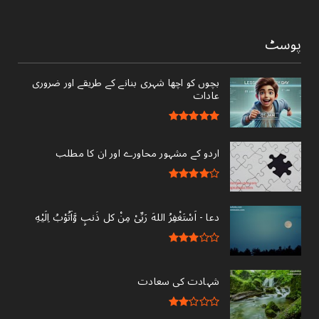
پوسٹ
بچوں کو اچھا شہری بنانے کے طریقے اور ضروری
عادات
اردو کے مشہور محاورے اور ان کا مطلب
دعا - ‎اَسْتَغْفِرُ اللهَ رَبِّىْ مِنْ کل ذَنبٍ وَّاَتُوْبُ اِلَيْهِ
شہادت کی سعادت