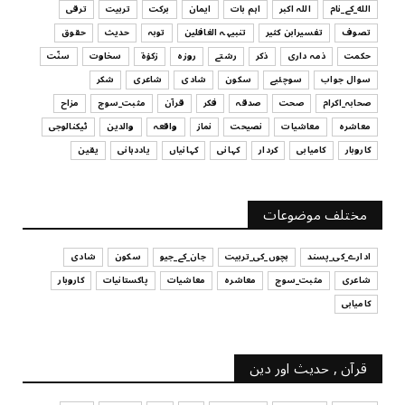
الله_کے_نام
اللہ اکبر
اہم بات
ایمان
برکت
تربیت
ترقی
UNCATEGORIZED
تصوف
تفسیرابن کثیر
تنبیہہ الغافلین
توبہ
حدیث
حقوق
اس وقت آپ کا موڈ کیسا ہے؟
حکمت
ذمہ داری
ذکر
رشتے
روزہ
زکوٰۃ
سخاوت
سنّت
July 29, 2026
سوال جواب
سوچئیے
سکون
شادی
شاعری
شکر
UNCATEGORIZED
صحابہ_اکرام
صحت
صدقہ
فکر
قرآن
مثبت_سوچ
مزاح
قرض لینے اور دینے میں ہوشیاری
معاشرہ
معاشیات
نصیحت
نماز
واقعہ
والدین
ٹیکنالوجی
July 29, 2026
کاروبار
کامیابی
کردار
کہانی
کہانیاں
یاددہانی
یقین
UNCATEGORIZED
آپ کا فیصلہ کرنے کا انداز
مختلف موضوعات
July 29, 2026
ادارے_کی_پسند
بچوں_کی_تربیت
جان_کے_جیو
سکون
شادی
شاعری
مثبت_سوچ
معاشرہ
معاشیات
پاکستانیات
کاروبار
کامیابی
قرآن , حدیث اور دین