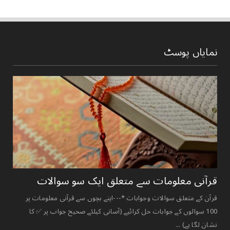
نمایاں پوسٹ
قرآنی ‏معلومات ‏سے ‏متعلق ‏ایک ‏سو ‏سوالات ‏
قرآن کے متعلق سوالات وجوابات *---اپنے بچوں سے قرآنی معلومات پر
100 سوالوں کے جوابات حل کرائیے (آسانی کیلئے صحیح جواب پر ✅ کا
نشان لگا ہے) ...