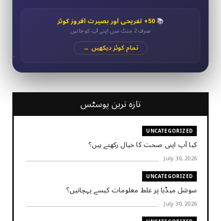
50+ تفریحی اور بصیرت افروز کوئز
📚
صرف 2 منٹ میں اپنے آپ کو جانیں
تمام کوئز دیکھیں →
تازہ ترین پوسٹس
UNCATEGORIZED
کیا آپ اپنی صحت کا خیال رکھتے ہیں؟
July 30, 2026
UNCATEGORIZED
سوشل میڈیا پر غلط معلومات کیسے پہچانیں؟
July 30, 2026