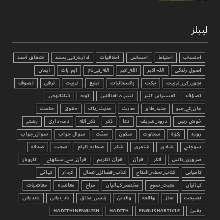
لیبلز
احتساب
احتیاط
احساس
اخلاقیات
ادارے_کی_پسند
اشفاق احمد
اصول زندگی
اللہ اکبر
الله_اکبر
الله_کے_نام
اہم بات
ایمان
بچوں_کی_تربیت
برکت
پاکستانیات
تبليغ
تربیت
ترقی
تصوف
تصوّف
تفسیرابن کثیر
تنبیہہ الغافلین
توبہ
ٹیکنالوجی
جان_کے_جیو
جنید_طاہر
حدیث
حدیث_پاک
حقوق
حکمت
خوش رہیں
درود_شریف
دعا
ذکر
ذکر_الله
ذمہ داری
رشتے
روزہ
زکوٰۃ
سخاوت
سکون
سنّت
سوال جواب
سوال_جواب
سوچئیے
شادی
شاعری
شکر
صحابہ_اکرام
صحت
صدقہ
ضروری_باتیں
فکر
قرآن
قرآن الکریم
قرآن_سے_سیکھئے
کاروبار
کامیابی
کتاب_تحفہ_النکاح
کتاب_فضائل_اعمال
کردار
کہانی
کہانیاں
مثبت_سوچ
مختصر_کہانیاں
مزاح
معاشرہ
معاشیات
نصیحت
نماز
واقعہ
والدین
ہنسی_مذاق
یاد_دہانی
یاددہانی
HADITHINENGLISH
HADITH
ENGLISHARTICLE
یقین