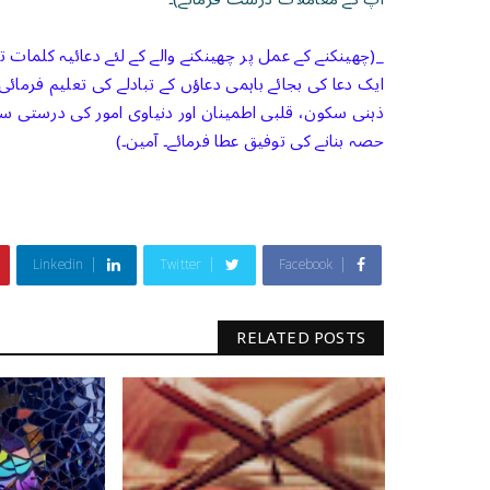
_(چھینکنے کے عمل پر چھینکنے والے کے لئے دعائیہ کلما
ایک دعا کی بجائے باہمی دعاؤں کے تبادلے کی تعلیم فرما
ذہنی سکون، قلبی اطمینان اور دنیاوی امور کی درستی س
حصہ بنانے کی توفیق عطا فرمائے۔ آمین۔)
Linkedin
Twitter
Facebook
RELATED POSTS