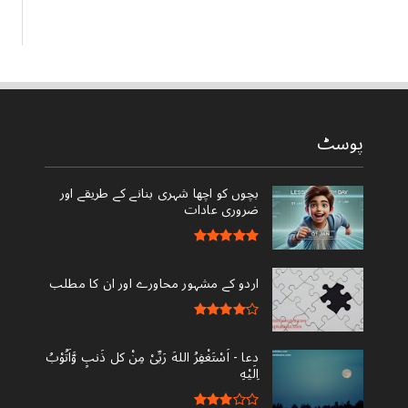
پوسٹ
بچوں کو اچھا شہری بنانے کے طریقے اور
ضروری عادات
اردو کے مشہور محاورے اور ان کا مطلب
دعا - ‎اَسْتَغْفِرُ اللهَ رَبِّىْ مِنْ کل ذَنبٍ وَّاَتُوْبُ
اِلَيْهِ