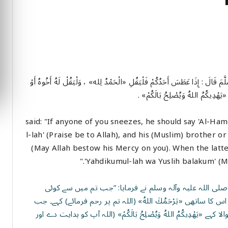
َّمَ قَالَ : إِذَا عَطَسَ أَحَدُكُمْ فَلْيَقُلِ «الْحَمْدُ لِله» ، وَلْيَقُلْ لَهُ أَخُوهُ أَوْ
يَهْدِيكُمُ اللهُ وَيُصْلِحُ بَالَكُمْ» .
Narrated Abu Hurairaؓ that *the P ﷺ said: "If anyone of you sneezes, he should say 'Al-Hamduli
l-lah' (Praise be to Allah), and his (Muslim) brother 
(May Allah bestow his Mercy on you). When the latte
'Yahdikumul-lah wa Yuslih balakum' (May
لی اللہ علیہ وآلہ وسلم نے فرمایا: ”جب تم میں سے کوئی
 کا ساتھی «يَرْحَمُكَ اللهُ» (اللہ تم پر رحم فرمائے) کہے۔ جب
 «يَهْدِيكُمُ اللهُ وَيُصْلِحُ بَالَكُمْ» (اللہ آپ کو ہدایت دے اور