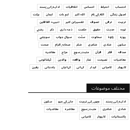
ہیں
احتساب
احتیاط
احساس
اخلاقیات
ادارے_کی_پسند
July 29, 2026
اصول زندگی
الله_کے_نام
اللہ اکبر
اہم بات
ایمان
برکت
UNCATEGORIZED
تربیت
ترقی
تصوف
تفسیرابن کثیر
تنبیہہ الغافلین
اس وقت آپ کا موڈ کیسا ہے؟
توبہ
حدیث
حقوق
حکمت
ذمہ داری
ذکر
رشتے
July 29, 2026
روزہ
زکوٰۃ
سخاوت
سنّت
سوال جواب
سوچئیے
سکون
شادی
شاعری
شکر
صحابہ_اکرام
صحت
UNCATEGORIZED
صدقہ
فکر
قرآن
مثبت_سوچ
مزاح
معاشرہ
قرض لینے اور دینے میں ہوشیاری
معاشیات
نصیحت
نماز
واقعہ
والدین
ٹیکنالوجی
July 29, 2026
کاروبار
کامیابی
کردار
کہانی
کہانیاں
یاددہانی
یقین
UNCATEGORIZED
آپ کا فیصلہ کرنے کا انداز
مختلف موضوعات
July 29, 2026
ادارے_کی_پسند
بچوں_کی_تربیت
جان_کے_جیو
سکون
شادی
شاعری
مثبت_سوچ
معاشرہ
معاشیات
پاکستانیات
کاروبار
کامیابی