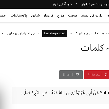
و سو مختصر کہانیاں
خود آگاہی کوئز
ہ
ادارے_کی_پسند
صحت
مزاح
کاروبار
شادی
پاکستانیات
احس
کیسے پہچانیں؟
باہمی احترام اور رواداری
orized
Uncategorized
ہ کلمات
Email
Pinterest
صحيح البخاري # ٦٢٢٤ Sahih Bukhari # 6224 عَنْ أَبِي هُرَيْرَةَ رَضِيَ اللهُ عَنْهُ ، عَنِ النَّبِيِّ صَلَّى