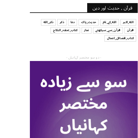
قرآن , حدیث اور دین
الله_اکبر
الله_کے_نام
حدیث_پاک
دعا
ذکر
ذکر_الله
قرآن
قرآن_سے_سیکھئے
نماز
کتاب_تحفہ_النکاح
کتاب_فضائل_اعمال
- دو سو مختصر کہانیاں -