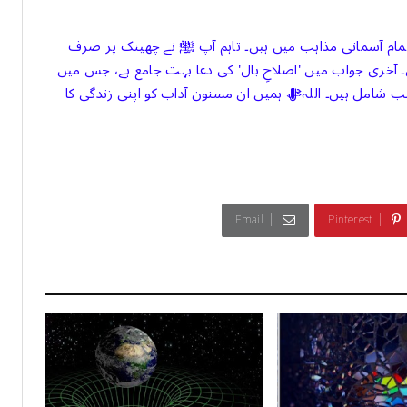
ت تمام آسمانی مذاہب میں ہیں۔ تاہم آپ ﷺ نے چھینک پر صرف
ئی۔ آخری جواب میں 'اصلاحِ بال' کی دعا بہت جامع ہے، جس میں
ب شامل ہیں۔ اللہﷻ ہمیں ان مسنون آداب کو اپنی زندگی کا
Email
Pinterest