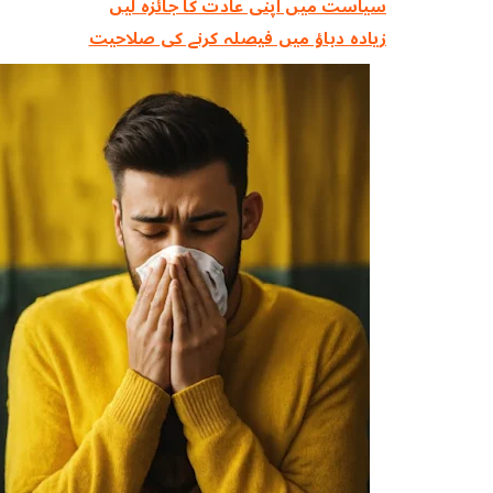
سیاست میں اپنی عادت کا جائزہ لیں
زیادہ دباؤ میں فیصلہ کرنے کی صلاحیت