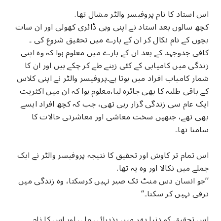
اس استاد کا نام پروفیسر والٹر مشال تھا.
کچھ سالوں بعد استاد نے اپنی وہی ڈائری کھولی اور ان سات
بچوں کے نام نکال کر ان کے بارے میں تحقیق شروع کی ۔
کافی جدوجہد کے بعد ان کے بارے میں معلوم ہوا کہ وہ اپنی
زندگی میں کامیابی کے کئی زینے طے کر چکے ہیں اور ان کا
شمار کامیاب افراد میں ہوتا ہے۔پروفیسر والٹر نے اپنی کلاس
کے باقی طلبہ کا بھی جائزہ لیا،معلوم ہوا کہ ان میں اکثریت
ایک عام سی زندگی گزار رہی تھی، جب کہ کچھ افراد ایسے
بھی تھے، جنھیں سخت معاشی اور معاشرتی حالات کا
سامنا تھا۔
اس تمام تر کاوش اور تحقیق کا نتیجہ پروفیسر والٹر نے ایک
جملے میں نکالا اور وہ یہ تھا.
’’جو انسان دس منٹ تک صبر نہیں کرسکتا، وہ زندگی میں
ترقی نہیں کر سکتا۔‘‘
اس تحقیق کو دنیا بھر میں پذیرائی ملی اور اس کا نام