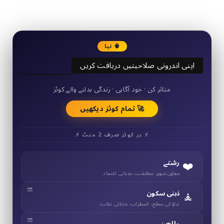
3290
Followers
🧠 نیا
اپنی اندرونی صلاحیتیں دریافت کریں
50+ مختصر کوئز
متاثر کن · خود آگاہی · زندگی بدلنے والے کوئز
🚀 تمام کوئز دیکھیں
⚡ ہر کوئز صرف 2 منٹ ⚡
❤️
رشتے
معاون شوہر، مطابقت، جذباتی اعتماد
🧘
ذہنی سکون
تناؤ کی سطح، اضطراب، جذباتی ذہانت
والدین