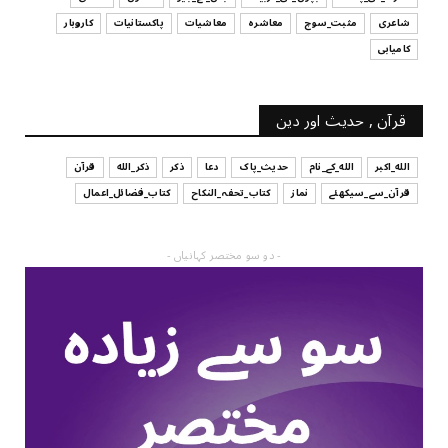
شاعری
مثبت_سوچ
معاشرہ
معاشیات
پاکستانیات
کاروبار
کامیابی
قرآن , حدیث اور دین
الله_اکبر
الله_کے_نام
حدیث_پاک
دعا
ذکر
ذکر_الله
قرآن
قرآن_سے_سیکھئے
نماز
کتاب_تحفہ_النکاح
کتاب_فضائل_اعمال
- دو سو مختصر کہانیاں -