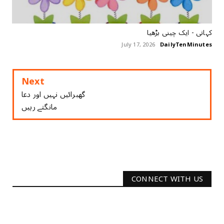
کہانی - ایک چینی بڑھیا
July 17, 2026
DailyTenMinutes
Next
گھبرائیں نہیں اور دعا
مانگتے رہیں
CONNECT WITH US
2340
Followers