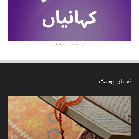
دو سو مختصر کہانیاں
نمایاں پوسٹ