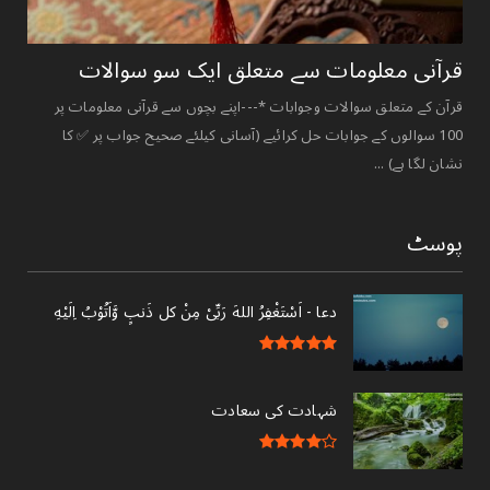
قرآنی ‏معلومات ‏سے ‏متعلق ‏ایک ‏سو ‏سوالات ‏
قرآن کے متعلق سوالات وجوابات *---اپنے بچوں سے قرآنی معلومات پر
100 سوالوں کے جوابات حل کرائیے (آسانی کیلئے صحیح جواب پر ✅ کا
نشان لگا ہے) ...
پوسٹ
دعا - ‎اَسْتَغْفِرُ اللهَ رَبِّىْ مِنْ کل ذَنبٍ وَّاَتُوْبُ اِلَيْهِ
شہادت کی سعادت