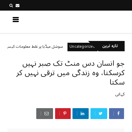
کچھ نیا جانیں
تازہ ترین
ے ہیں؟
سوشل میڈیا پر غلط معلومات کیسے پہچانیں؟
Uncategorized
جو انسان دس منٹ تک صبر نہیں
کرسکتا، وہ زندگی میں ترقی نہیں کر
سکتا
کہانی