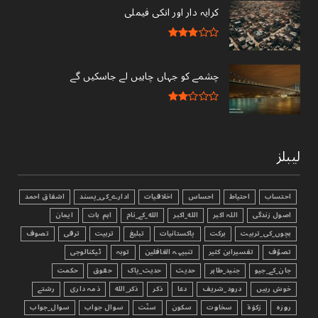
کرایہ دار اور انکی فیملی
چشمے کو جہاں چاہیں لے جاسکیں گے
لیبلز
احتساب
احتیاط
احساس
اخلاقیات
ادارے_کی_پسند
اشفاق احمد
اصول زندگی
اللہ اکبر
الله_اکبر
الله_کے_نام
اہم بات
ایمان
بچوں_کی_تربیت
برکت
پاکستانیات
تبليغ
تربیت
ترقی
تصوف
تصوّف
تفسیرابن کثیر
تنبیہہ الغافلین
توبہ
ٹیکنالوجی
جان_کے_جیو
جنید_طاہر
حدیث
حدیث_پاک
حقوق
حکمت
خوش رہیں
درود_شریف
دعا
ذکر
ذکر_الله
ذمہ داری
رشتے
روزہ
زکوٰۃ
سخاوت
سکون
سنّت
سوال جواب
سوال_جواب