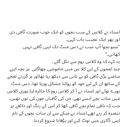
استاد نے کلاس کے سب بچوں کو ایک خوب صورت ٹافی دی
اور پھر ایک عجیب بات کہی۔
’’سنو بچو! آپ سب نے دس منٹ تک اپنی ٹافی نہیں
کھانی۔‘‘
یہ کہہ کہ وہ کلاس روم سے نکل گئے ۔
چند لمحوں کے لیے کلا س میں خاموشی چھاگئی ،ہر بچہ اپنے
سامنے پڑی ٹافی کو بے تابی سے دیکھ رہا تھااور ہر گزرتے لمحے
کے ساتھ ان کے لیے خود کو روکنا مشکل ہورہا تھا۔ دس منٹ
پورے ہوئے اور استاد نے آ کر کلاس روم کا جائزہ لیا۔پوری کلاس
میں سات بچے ایسے تھے، جن کی ٹافیاں جوں کی توں تھیں،
جب کہ باقی تمام بچے ٹافی کھا کر اس کے رنگ اور ذائقے پر
تبصرہ کر رہے تھے۔استاد نے چپکے سے ان سات بچوں کے نام
اپنی ڈائری میں نوٹ کیے اور پڑھانا شروع کردیا۔