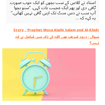
استاد نے کلاس کے سب بچوں کو ایک خوب صورت
ٹافی دی اور پھر ایک عجیب بات کہی۔ ’’سنو بچو!
آپ سب نے دس منٹ تک اپنی ٹافی نہیں کھانی۔‘‘
یہ کہہ کہ ...
Story - Prophet Musa Alaihi Salam and Al-Khidr
سوال : درود شریف بھی اللہ کے ذکر میں شامل ہے کہ
نہیں؟