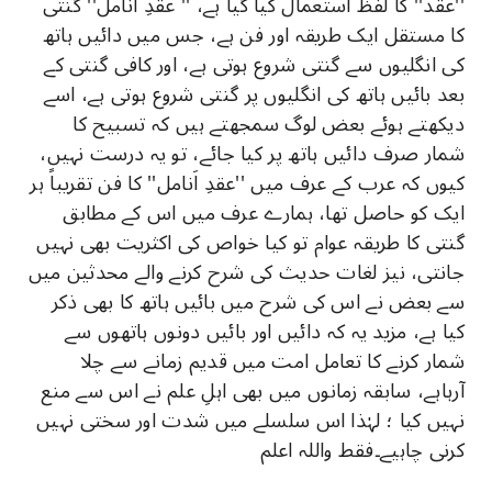
''عقد'' کا لفظ استعمال کیا گیا ہے، '' عقدِ اَنامل'' گنتی
کا مستقل ایک طریقہ اور فن ہے، جس میں دائیں ہاتھ
کی انگلیوں سے گنتی شروع ہوتی ہے، اور کافی گنتی کے
بعد بائیں ہاتھ کی انگلیوں پر گنتی شروع ہوتی ہے، اسے
دیکھتے ہوئے بعض لوگ سمجھتے ہیں کہ تسبیح کا
شمار صرف دائیں ہاتھ پر کیا جائے، تو یہ درست نہیں،
کیوں کہ عرب کے عرف میں ''عقدِ اَنامل'' کا فن تقریباً ہر
ایک کو حاصل تھا، ہمارے عرف میں اس کے مطابق
گنتی کا طریقہ عوام تو کیا خواص کی اکثریت بھی نہیں
جانتی، نیز لغات حدیث کی شرح کرنے والے محدثین میں
سے بعض نے اس کی شرح میں بائیں ہاتھ کا بھی ذکر
کیا ہے، مزید یہ کہ دائیں اور بائیں دونوں ہاتھوں سے
شمار کرنے کا تعامل امت میں قدیم زمانے سے چلا
آرہاہے، سابقہ زمانوں میں بھی اہلِ علم نے اس سے منع
نہیں کیا ؛ لہٰذا اس سلسلے میں شدت اور سختی نہیں
کرنی چاہیے۔فقط واللہ اعلم