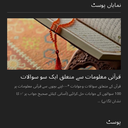
نمایاں پوسٹ
قرآنی ‏معلومات ‏سے ‏متعلق ‏ایک ‏سو ‏سوالات ‏
قرآن کے متعلق سوالات وجوابات *---اپنے بچوں سے قرآنی معلومات پر
100 سوالوں کے جوابات حل کرائیے (آسانی کیلئے صحیح جواب پر ✅ کا
نشان لگا ہے) ...
پوسٹ