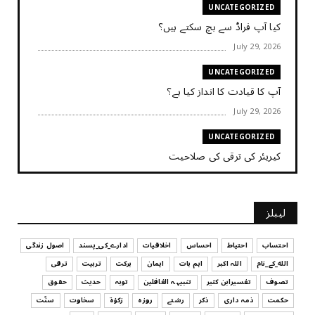
UNCATEGORIZED
کیا آپ فراڈ سے بچ سکتے ہیں؟
July 29, 2026
UNCATEGORIZED
آپ کا قیادت کا انداز کیا ہے؟
July 29, 2026
UNCATEGORIZED
کیریئر کی ترقی کی صلاحیت
July 29, 2026
UNCATEGORIZED
لیبلز
کیا آپ اپنے باس کو مؤثر طریقے سے منظم کر رہے ہیں
July 29, 2026
احتساب
احتیاط
احساس
اخلاقیات
ادارے_کی_پسند
اصول زندگی
الله_کے_نام
اللہ اکبر
اہم بات
ایمان
برکت
تربیت
ترقی
UNCATEGORIZED
تصوف
تفسیرابن کثیر
تنبیہہ الغافلین
توبہ
حدیث
حقوق
اس وقت آپ کا موڈ کیسا ہے؟
حکمت
ذمہ داری
ذکر
رشتے
روزہ
زکوٰۃ
سخاوت
سنّت
July 29, 2026