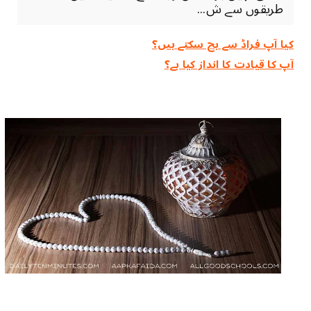
طریقوں سے ش...
کیا آپ فراڈ سے بچ سکتے ہیں؟
آپ کا قیادت کا انداز کیا ہے؟