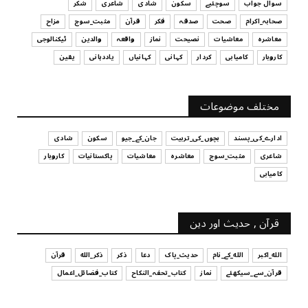
سوال جواب
سوچئیے
سکون
شادی
شاعری
شکر
UNCATEGORIZED
صحابہ_اکرام
صحت
صدقہ
فکر
قرآن
مثبت_سوچ
مزاح
قرض لینے اور دینے میں ہوشیاری
معاشرہ
معاشیات
نصیحت
نماز
واقعہ
والدین
ٹیکنالوجی
July 29, 2026
کاروبار
کامیابی
کردار
کہانی
کہانیاں
یاددہانی
یقین
UNCATEGORIZED
آپ کا فیصلہ کرنے کا انداز
مختلف موضوعات
July 29, 2026
ادارے_کی_پسند
بچوں_کی_تربیت
جان_کے_جیو
سکون
شادی
شاعری
مثبت_سوچ
معاشرہ
معاشیات
پاکستانیات
کاروبار
کامیابی
قرآن , حدیث اور دین
الله_اکبر
الله_کے_نام
حدیث_پاک
دعا
ذکر
ذکر_الله
قرآن
قرآن_سے_سیکھئے
نماز
کتاب_تحفہ_النکاح
کتاب_فضائل_اعمال