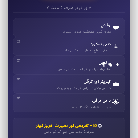
⚡ ہر کوئز صرف 2 منٹ ⚡
❤️
رشتے
معاون شوہر، مطابقت، جذباتی اعتماد
🧘
ذہنی سکون
تناؤ کی سطح، اضطراب، جذباتی ذہانت
👨‍👧‍👦
والدین
عظیم باپ، والدین کے انداز، خاندانی بندھن
💼
کیریئر اور ترقی
کام اور زندگی کا توازن، قیادت، پیداواریت
🌟
ذاتی ترقی
خوشی، اعتماد، زندگی کا مقصد
📚
50+ تفریحی اور بصیرت افروز کوئز
صرف 2 منٹ میں اپنے آپ کو جانیں