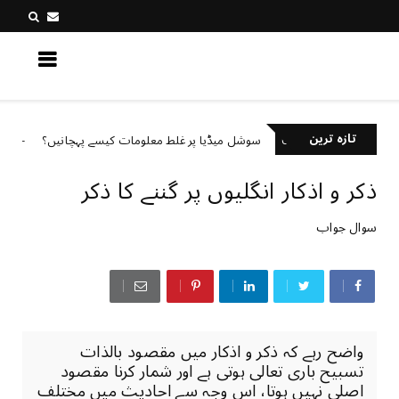
کچھ نیا جانیں
تازہ ترین
سوشل میڈیا پر غلط معلومات کیسے پہچانیں؟
gorized
Uncategorized
ذکر و اذکار انگلیوں پر گننے کا ذکر
سوال ‏جواب
واضح رہے کہ ذکر و اذکار میں مقصود بالذات
تسبیح باری تعالی ہوتی ہے اور شمار کرنا مقصود
اصلی نہیں ہوتا، اس وجہ سے احادیث میں مختلف