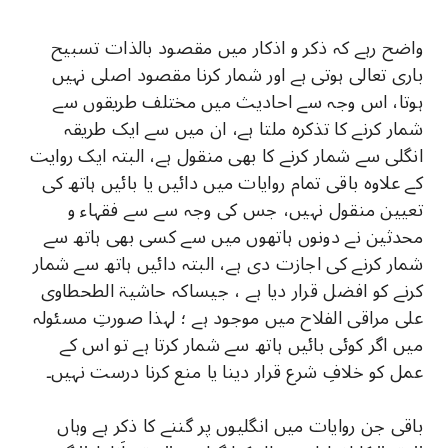
واضح رہے کہ ذکر و اذکار میں مقصود بالذات تسبیح
باری تعالی ہوتی ہے اور شمار کرنا مقصود اصلی نہیں
ہوتا، اس وجہ سے احادیث میں مختلف طریقوں سے
شمار کرنے کا تذکرہ ملتا ہے، ان میں سے ایک طریقہ
انگلی سے شمار کرنے کا بھی منقول ہے، البتہ ایک روایت
کے علاوہ باقی تمام روایات میں دائیں یا بائیں ہاتھ کی
تعیین منقول نہیں، جس کی وجہ سے سے فقہاء و
محدثین نے دونوں ہاتھوں میں سے کسی بھی ہاتھ سے
شمار کرنے کی اجازت دی ہے، البتہ دائیں ہاتھ سے شمار
کرنے کو افضل قرار دیا ہے ، جیساکہ حاشیۃ الطحطاوی
علی مراقی الفلاح میں موجود ہے ؛ لہذا صورتِ مسئولہ
میں اگر کوئی بائیں ہاتھ سے شمار کرتا ہے تو اس کے
عمل کو خلافِ شرع قرار دینا یا منع کرنا درست نہیں۔
باقی جن روایات میں انگلیوں پر گننے کا ذکر ہے وہاں