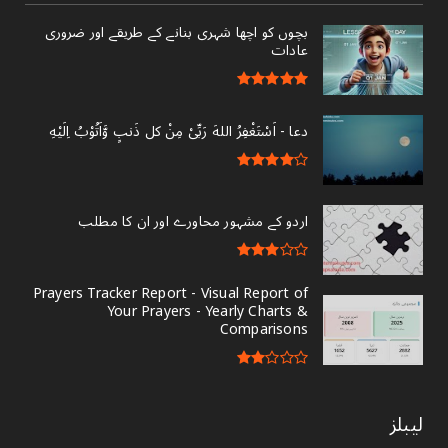
بچوں کو اچھا شہری بنانے کے طریقے اور ضروری
عادات
دعا - ‎اَسْتَغْفِرُ اللهَ رَبِّىْ مِنْ کل ذَنبٍ وَّاَتُوْبُ اِلَيْهِ
اردو کے مشہور محاورے اور ان کا مطلب
Prayers Tracker Report - Visual Report of
Your Prayers - Yearly Charts &
Comparisons
لیبلز