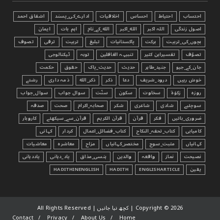
احتساب
احتیاط
احساس
اخلاقیات
ادارے_کی_پسند
اشفاق احمد
اصول زندگی
اللہ اکبر
الله_اکبر
الله_کے_نام
اہم بات
ایمان
بچوں_کی_تربیت
برکت
پاکستانیات
تبليغ
تربیت
ترقی
تصوف
تصوّف
تفسیرابن کثیر
تنبیہہ الغافلین
توبہ
ٹیکنالوجی
جان_کے_جیو
جنید_طاہر
حدیث
حدیث_پاک
حقوق
حکمت
خوش رہیں
درود_شریف
دعا
ذکر
ذکر_الله
ذمہ داری
رشتے
روزہ
زکوٰۃ
سخاوت
سکون
سنّت
سوال جواب
سوال_جواب
سوچئیے
شادی
شاعری
شکر
صحابہ_اکرام
صحت
صدقہ
ضروری_باتیں
فکر
قرآن
قرآن الکریم
قرآن_سے_سیکھئے
کاروبار
کامیابی
کتاب_تحفہ_النکاح
کتاب_فضائل_اعمال
کردار
کہانی
کہانیاں
مثبت_سوچ
مختصر_کہانیاں
مزاح
معاشرہ
معاشیات
نصیحت
نماز
واقعہ
والدین
ہنسی_مذاق
یاد_دہانی
یاددہانی
یقین
ENGLISHARTICLE
HADITH
HADITHINENGLISH
2026 | کچھ نیا جانیں | All Rights Reserved
Copyright ©
Contact
Privacy
About Us
Home