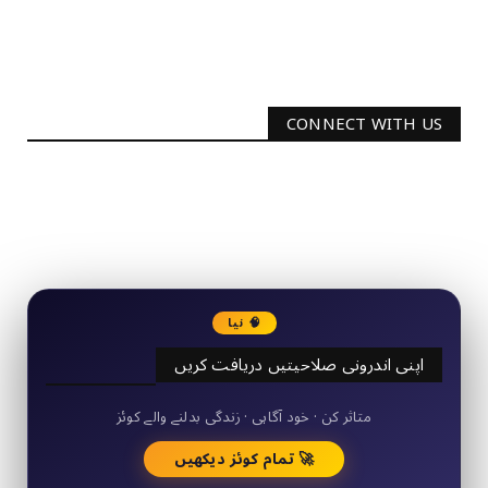
CONNECT WITH US
2340
Followers
3290
Followers
🧠 نیا
اپنی اندرونی صلاحیتیں دریافت کریں
50+ مختصر کوئز
متاثر کن · خود آگاہی · زندگی بدلنے والے کوئز
🚀 تمام کوئز دیکھیں