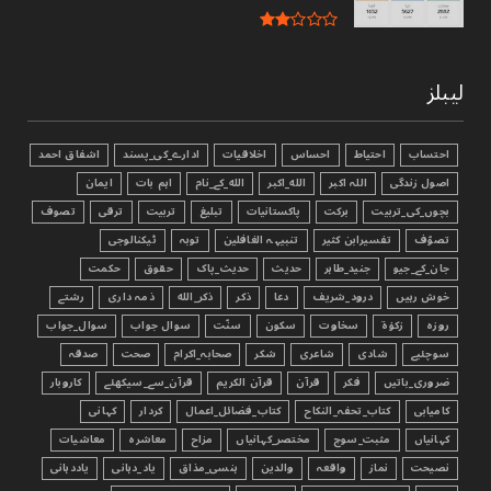
لیبلز
احتساب
احتیاط
احساس
اخلاقیات
ادارے_کی_پسند
اشفاق احمد
اصول زندگی
اللہ اکبر
الله_اکبر
الله_کے_نام
اہم بات
ایمان
بچوں_کی_تربیت
برکت
پاکستانیات
تبليغ
تربیت
ترقی
تصوف
تصوّف
تفسیرابن کثیر
تنبیہہ الغافلین
توبہ
ٹیکنالوجی
جان_کے_جیو
جنید_طاہر
حدیث
حدیث_پاک
حقوق
حکمت
خوش رہیں
درود_شریف
دعا
ذکر
ذکر_الله
ذمہ داری
رشتے
روزہ
زکوٰۃ
سخاوت
سکون
سنّت
سوال جواب
سوال_جواب
سوچئیے
شادی
شاعری
شکر
صحابہ_اکرام
صحت
صدقہ
ضروری_باتیں
فکر
قرآن
قرآن الکریم
قرآن_سے_سیکھئے
کاروبار
کامیابی
کتاب_تحفہ_النکاح
کتاب_فضائل_اعمال
کردار
کہانی
کہانیاں
مثبت_سوچ
مختصر_کہانیاں
مزاح
معاشرہ
معاشیات
نصیحت
نماز
واقعہ
والدین
ہنسی_مذاق
یاد_دہانی
یاددہانی