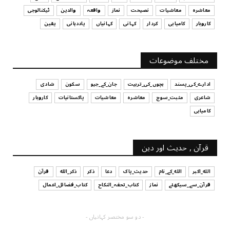
قرض لینے اور دینے میں ہوشیاری
معاشرہ
معاشیات
نصیحت
نماز
واقعہ
والدین
ٹیکنالوجی
July 29, 2026
کاروبار
کامیابی
کردار
کہانی
کہانیاں
یاددہانی
یقین
UNCATEGORIZED
آپ کا فیصلہ کرنے کا انداز
مختلف موضوعات
July 29, 2026
ادارے_کی_پسند
بچوں_کی_تربیت
جان_کے_جیو
سکون
شادی
شاعری
مثبت_سوچ
معاشرہ
معاشیات
پاکستانیات
کاروبار
کامیابی
قرآن , حدیث اور دین
الله_اکبر
الله_کے_نام
حدیث_پاک
دعا
ذکر
ذکر_الله
قرآن
قرآن_سے_سیکھئے
نماز
کتاب_تحفہ_النکاح
کتاب_فضائل_اعمال
- دو سو مختصر کہانیاں -