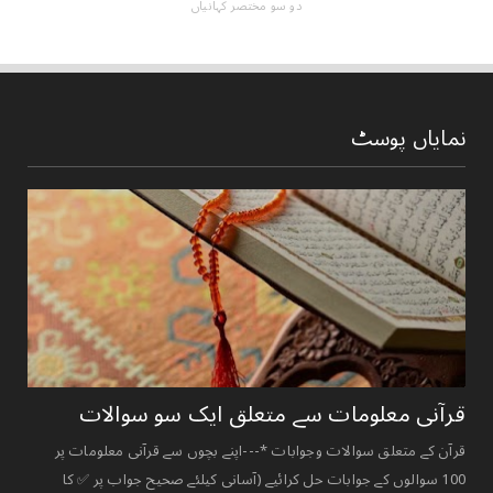
دو سو مختصر کہانیاں
نمایاں پوسٹ
قرآنی ‏معلومات ‏سے ‏متعلق ‏ایک ‏سو ‏سوالات ‏
قرآن کے متعلق سوالات وجوابات *---اپنے بچوں سے قرآنی معلومات پر
100 سوالوں کے جوابات حل کرائیے (آسانی کیلئے صحیح جواب پر ✅ کا