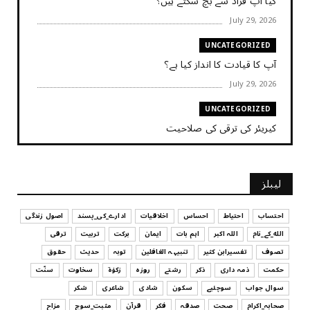
کیا آپ فراڈ سے بچ سکتے ہیں؟
July 29, 2026
UNCATEGORIZED
آپ کا قیادت کا انداز کیا ہے؟
July 29, 2026
UNCATEGORIZED
کیریئر کی ترقی کی صلاحیت
July 29, 2026
UNCATEGORIZED
لیبلز
کیا آپ اپنے باس کو مؤثر طریقے سے منظم کر رہے ہیں
July 29, 2026
احتساب
احتیاط
احساس
اخلاقیات
ادارے_کی_پسند
اصول زندگی
الله_کے_نام
اللہ اکبر
اہم بات
ایمان
برکت
تربیت
ترقی
UNCATEGORIZED
تصوف
تفسیرابن کثیر
تنبیہہ الغافلین
توبہ
حدیث
حقوق
اس وقت آپ کا موڈ کیسا ہے؟
حکمت
ذمہ داری
ذکر
رشتے
روزہ
زکوٰۃ
سخاوت
سنّت
July 29, 2026
سوال جواب
سوچئیے
سکون
شادی
شاعری
شکر
UNCATEGORIZED
صحابہ_اکرام
صحت
صدقہ
فکر
قرآن
مثبت_سوچ
مزاح