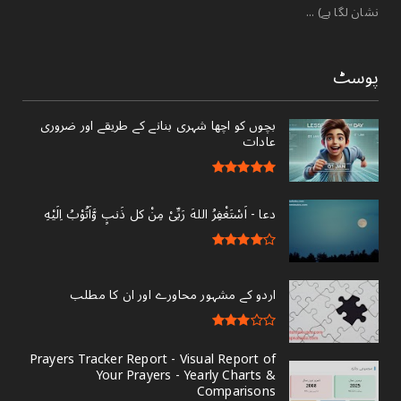
نشان لگا ہے) ...
پوسٹ
بچوں کو اچھا شہری بنانے کے طریقے اور ضروری
عادات
دعا - ‎اَسْتَغْفِرُ اللهَ رَبِّىْ مِنْ کل ذَنبٍ وَّاَتُوْبُ اِلَيْهِ
اردو کے مشہور محاورے اور ان کا مطلب
Prayers Tracker Report - Visual Report of
Your Prayers - Yearly Charts &
Comparisons