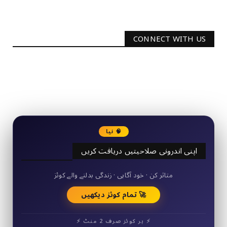
CONNECT WITH US
2340
Followers
3290
Followers
🧠 نیا
اپنی اندرونی صلاحیتیں دریافت کریں
50+ مختصر کوئز
متاثر کن · خود آگاہی · زندگی بدلنے والے کوئز
🚀 تمام کوئز دیکھیں
⚡ ہر کوئز صرف 2 منٹ ⚡