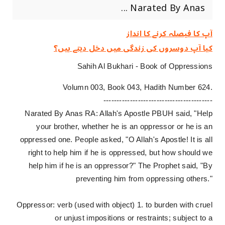
Narated By Anas ...
آپ کا فیصلہ کرنے کا انداز
کیا آپ دوسروں کی زندگی میں دخل دیتے ہیں؟
Sahih Al Bukhari - Book of Oppressions
Volumn 003, Book 043, Hadith Number 624.
-----------------------------------------
Narated By Anas RA: Allah's Apostle PBUH said, "Help
your brother, whether he is an oppressor or he is an
oppressed one. People asked, "O Allah's Apostle! It is all
right to help him if he is oppressed, but how should we
help him if he is an oppressor?" The Prophet said, "By
preventing him from oppressing others."
Oppressor: verb (used with object) 1. to burden with cruel
or unjust impositions or restraints; subject to a