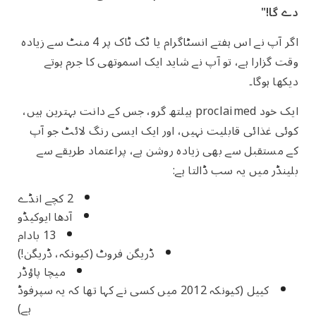
دے گا!"
اگر آپ نے اس ہفتے انسٹاگرام یا ٹک ٹاک پر 4 منٹ سے زیادہ
وقت گزارا ہے، تو آپ نے شاید ایک اسموتھی کا جرم ہوتے
دیکھا ہوگا۔
ایک خود proclaimed ہیلتھ گرو، جس کے دانت بہترین ہیں،
کوئی غذائی قابلیت نہیں، اور ایک ایسی رنگ لائٹ جو آپ
کے مستقبل سے بھی زیادہ روشن ہے، پراعتماد طریقے سے
بلینڈر میں یہ سب ڈالتا ہے:
2 کچے انڈے
آدھا ایوکیڈو
13 بادام
ڈریگن فروٹ (کیونکہ، ڈریگن!)
میچا پاؤڈر
کییل (کیونکہ 2012 میں کسی نے کہا تھا کہ یہ سپرفوڈ
ہے)