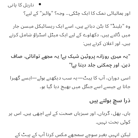
ناریل کا پانی
اور ہمالیائی نمک کا ایک چٹکی... وجہ؟ "وائبز" کے لیے؟
وہ "بلینڈ" کا بٹن دباتے ہیں، اسے ایک ریسائیکل میسن جار
میں ڈالتے ہیں، دکھاوے کے لیے ایک میٹل اسٹراؤ شامل کرتے
ہیں، اور اعلان کرتے ہیں:
"یہ میری روزانہ پروٹین شیک ہے! یہ مجھے توانائی، صاف
ذہن، اور چمکتی جلد دیتا ہے!"
اسی دوران، آپ کا پیٹ—یہ سب دیکھتے ہوئے—ایسے گھبرا
جاتا ہے جیسے اسے جنگل میں بھیج دیا گیا ہو۔
ذرا سچ بولتے ہیں
ہاں، پھل، گریاں، اور سبزیاں صحت کے لیے اچھی ہیں۔ اس پر
کوئی بحث نہیں۔
لیکن انہیں بغیر سوچے سمجھے مکس کرنا آپ کے پیٹ کے