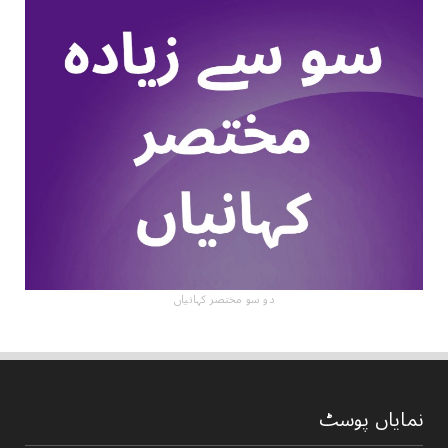
دو سو مختصر کہانیاں
نمایاں پوسٹ