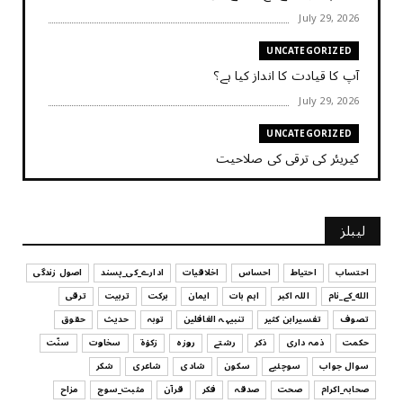
July 29, 2026
UNCATEGORIZED
آپ کا قیادت کا انداز کیا ہے؟
July 29, 2026
UNCATEGORIZED
کیریئر کی ترقی کی صلاحیت
July 29, 2026
UNCATEGORIZED
لیبلز
کیا آپ اپنے باس کو مؤثر طریقے سے منظم کر رہے ہیں
July 29, 2026
احتساب
احتیاط
احساس
اخلاقیات
ادارے_کی_پسند
اصول زندگی
الله_کے_نام
اللہ اکبر
اہم بات
ایمان
برکت
تربیت
ترقی
UNCATEGORIZED
تصوف
تفسیرابن کثیر
تنبیہہ الغافلین
توبہ
حدیث
حقوق
اس وقت آپ کا موڈ کیسا ہے؟
حکمت
ذمہ داری
ذکر
رشتے
روزہ
زکوٰۃ
سخاوت
سنّت
July 29, 2026
سوال جواب
سوچئیے
سکون
شادی
شاعری
شکر
UNCATEGORIZED
صحابہ_اکرام
صحت
صدقہ
فکر
قرآن
مثبت_سوچ
مزاح