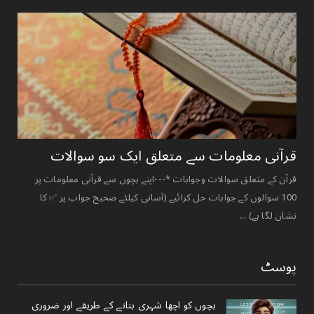
قرآنی ‏معلومات ‏سے ‏متعلق ‏ایک ‏سو ‏سوالات ‏
قرآن کے متعلق سوالات وجوابات *---اپنے بچوں سے قرآنی معلومات پر
100 سوالوں کے جوابات حل کرائیے (آسانی کیلئے صحیح جواب پر ✅ کا
نشان لگا ہے) ...
پوسٹ
بچوں کو اچھا شہری بنانے کے طریقے اور ضروری