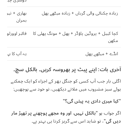
زیادہ چکنائی والی گریاں + زیادہ میٹھے پھل
بھاری + تیزی س
بحران
کچا کییل + پروٹین پاؤڈر + پھل + مونگ پھلی کا
فائبر اوورلوڈ 
مکھن
انڈے + میٹھے پھل
یہ آپ کا بہتری
آخری بات: اپنے پیٹ پر بھروسہ کریں۔ بالکل سچ۔
اگلی بار جب آپ کسی کو جنگل بھر کے اجزاء کو ایک چمکتے
ہوئے سبز مشروب میں ملاتے دیکھیں، تو خود سے پوچھیں:
"کیا میری دادی یہ پیئں گی؟"
اگر جواب ہو
"بالکل نہیں، اور وہ مجھے پوچھنے پر تھپڑ مار
دیں گی"
، تو شاید اس سے گریز کرنا ہی بہتر ہے۔