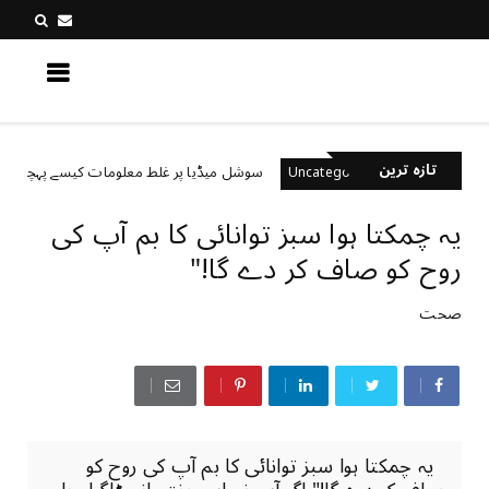
کچھ نیا جانیں
تازہ ترین
سوشل میڈیا پر غلط معلومات کیسے پہچانیں؟
d
Uncategorized
یہ چمکتا ہوا سبز توانائی کا بم آپ کی
روح کو صاف کر دے گا!"
صحت
یہ چمکتا ہوا سبز توانائی کا بم آپ کی روح کو