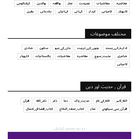
قرض لینے اور دینے میں ہوشیاری
معاشرہ
معاشیات
نصیحت
نماز
واقعہ
والدین
ٹیکنالوجی
July 29, 2026
کاروبار
کامیابی
کردار
کہانی
کہانیاں
یاددہانی
یقین
UNCATEGORIZED
آپ کا فیصلہ کرنے کا انداز
مختلف موضوعات
July 29, 2026
ادارے_کی_پسند
بچوں_کی_تربیت
جان_کے_جیو
سکون
شادی
شاعری
مثبت_سوچ
معاشرہ
معاشیات
پاکستانیات
کاروبار
کامیابی
قرآن , حدیث اور دین
الله_اکبر
الله_کے_نام
حدیث_پاک
دعا
ذکر
ذکر_الله
قرآن
قرآن_سے_سیکھئے
نماز
کتاب_تحفہ_النکاح
کتاب_فضائل_اعمال
- دو سو مختصر کہانیاں -