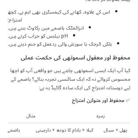
اس کے علاوہ، کھانے کی کیمسٹری بھی اہم ہے۔ کچھ
امتزاج:
انزائمٹک ہاضمے میں رکاوٹ بنتے ہیں۔
pH بیلنس کو خراب کرتے ہیں۔
ہلکی الرجک یا سوزش والی ردعمل کو جنم دیتے ہیں۔
محفوظ اور معقول اسموتھی کی حکمت عملی
کیا آپ ایک ایسی اسموتھی چاہتے ہیں جو واقعی آپ کو اچھا
محسوس کروائے نہ کہ ایک سائنسی تجربہ بنائے؟ ہاضمے کے
لیے دوستانہ امتزاج کی ایک سادہ گائیڈ یہ ہے:
✅
محفوظ اور متوازن امتزاج
زمرہ
مثال
پھل + سیال
کیلا + بادام کا دودھ + دارچینی
ہاضمے کے ل