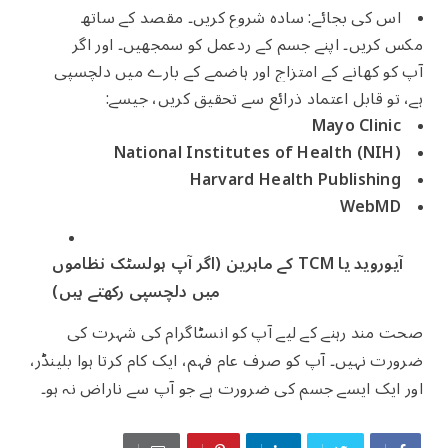
اس کی بجائے: سادہ شروع کریں۔ مقصد کے ساتھ
مکس کریں۔ اپنے جسم کے ردعمل کو سمجھیں۔ اور اگر
آپ کو کھانے کے امتزاج اور ہاضمے کے بارے میں دلچسپی
ہے، تو قابل اعتماد ذرائع سے تحقیق کریں، جیسے:
Mayo Clinic
National Institutes of Health (NIH)
Harvard Health Publishing
WebMD
آیوروید یا TCM کے ماہرین (اگر آپ ہولسٹک نظاموں
میں دلچسپی رکھتے ہیں)
صحت مند رہنے کے لیے آپ کو انسٹاگرام کی شہرت کی
ضرورت نہیں۔ آپ کو صرف عام فہم، ایک کام کرتا ہوا بلینڈر،
اور ایک ایسے جسم کی ضرورت ہے جو آپ سے ناراض نہ ہو۔