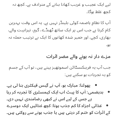
لیے ایک عجیب و غریب کھانا بنانے کے مترادف ہے۔ کچھ نہ
کچھ غلط ہوگا۔
آپ کا نظامِ ہاضمہ کوئی بلینڈر نہیں ہے۔ یہ اس وقت بہترین
کام کرتا ہے جب اس پر ایک ساتھ ٹھنڈے، گرم، تیزابیت والے،
بھاری، کچے، اور خمیر شدہ کھانوں کا ایک بے ترتیب حملہ نہ
ہو۔
مزے دار نہ ہونے والے مضر اثرات
جب آپ یہ فرینکنسٹائن اسموتھیز پیتے ہیں، تو آپ کے جسم
کو یہ تجربات ہو سکتے ہیں:
پھولنا:
مبارک ہو، آپ نے گیس فیکٹری بنا لی ہے۔
بدہضمی:
آپ کا پیٹ اب ایک کیمسٹری کا تجربہ کر رہا
ہے جس کے لیے اس نے کبھی رضامندی نہیں دی۔
غذائی اجزاء کا کم جذب ہونا:
کچھ غذائیں ایک دوسرے
کے اثرات کو ختم کر دیتی ہیں یا جذب ہونے سے روکتی ہیں۔