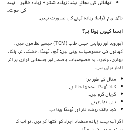
توانائی کی بجائے نیند:
زیادہ شکر + زیادہ فائبر = نیند
کی موت۔
باتھ روم ڈراما:
زیادہ کہنے کی ضرورت نہیں۔
ایسا کیوں ہوتا ہے؟
آیوروید اور روایتی چینی طب (TCM) جیسے نظاموں میں،
کھانوں کی خصوصیات ہوتی ہیں: گرم، ٹھنڈا، خشک، تر، ہلکا،
بھاری، وغیرہ۔ یہ خصوصیات ہاضمے اور جسمانی توازن پر اثر
انداز ہوتی ہیں۔
مثال کے طور پر:
کیلا ٹھنڈا سمجھا جاتا ہے۔
گریاں گرم ہیں۔
دہی بھاری ہے۔
کچا پالک ریشہ دار اور ٹھنڈا ہوتا ہے۔
اگر آپ بہت زیادہ متضاد اجزاء کو اکٹھا کر دیں، تو آپ کا
پیٹ بغاوت کر دے گا۔