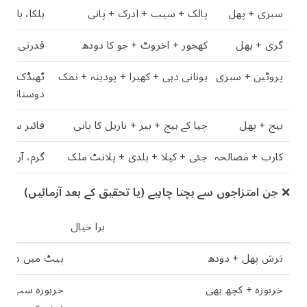
سبزی + پھل
پالک + سیب + ادرک + پانی
ہلکا، ہائیڈ
گری + پھل
کھجور + اخروٹ + جو کا دودھ
قدرتی توانا
پروٹین + سبزی
یونانی دہی + کھیرا + پودینہ + نمک
ٹھنڈک بخش،
دوستانہ
بیج + پھل
چیا کے بیج + بیر + ناریل کا پانی
فائبر سے بھ
کارب + مصالحہ
جئی + کیلا + ہلدی + پلانٹ ملک
گرم، آرام د
❌
جن امتزاجوں سے بچنا چاہیے (یا تحقیق کے بعد آزمائیں)
برا خیال
ترش پھل + دودھ
پیٹ میں دودھ 
خربوزہ + کچھ بھی
خربوزہ سب سے ت
دوسری چیزوں ک