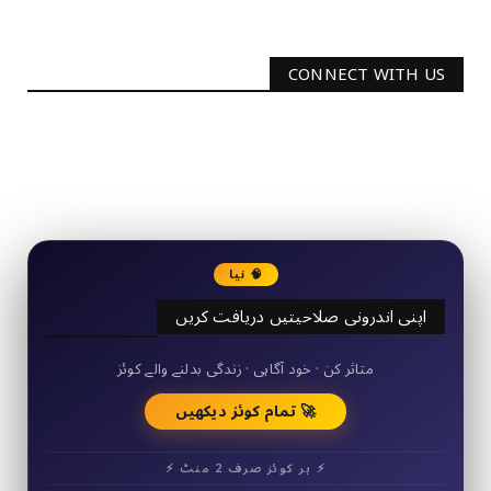
CONNECT WITH US
2340
Followers
3290
Followers
🧠 نیا
اپنی اندرونی صلاحیتیں دریافت کریں
50+ مختصر کوئز
متاثر کن · خود آگاہی · زندگی بدلنے والے کوئز
🚀 تمام کوئز دیکھیں
⚡ ہر کوئز صرف 2 منٹ ⚡