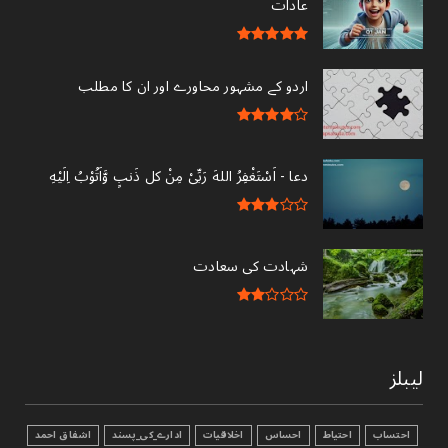
عادات
اردو کے مشہور محاورے اور ان کا مطلب
دعا - ‎اَسْتَغْفِرُ اللهَ رَبِّىْ مِنْ کل ذَنبٍ وَّاَتُوْبُ اِلَيْهِ
شہادت کی سعادت
لیبلز
احتساب
احتیاط
احساس
اخلاقیات
ادارے_کی_پسند
اشفاق احمد