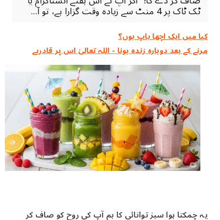
صاف کر دے گا!" اگر آپ نے اس ہفتے انسٹاگرام یا
ٹک ٹاک پر 4 منٹ سے زیادہ وقت گزارا ہے، تو آ...
کیا میں ایک اچھا باپ ہوں؟
مرنے کے بعد دوبارہ زندہ ہونا - اللہ تعالیٰ اس پر قادرہے
یہ چمکتا ہوا سبز توانائی کا بم آپ کی روح کو صاف کر