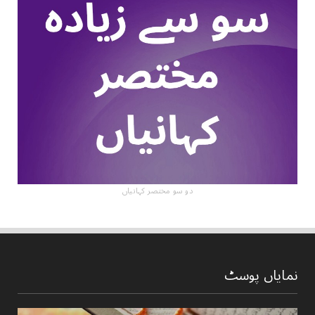
دو سو مختصر کہانیاں
نمایاں پوسٹ