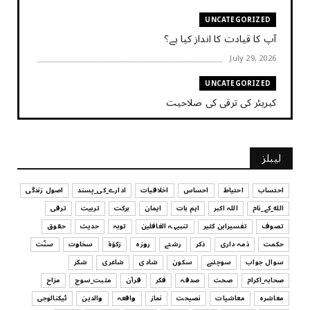
UNCATEGORIZED
آپ کا قیادت کا انداز کیا ہے؟
July 29, 2026
UNCATEGORIZED
کیریئر کی ترقی کی صلاحیت
July 29, 2026
UNCATEGORIZED
لیبلز
کیا آپ اپنے باس کو مؤثر طریقے سے منظم کر رہے ہیں
July 29, 2026
احتساب
احتیاط
احساس
اخلاقیات
ادارے_کی_پسند
اصول زندگی
الله_کے_نام
اللہ اکبر
اہم بات
ایمان
برکت
تربیت
ترقی
UNCATEGORIZED
تصوف
تفسیرابن کثیر
تنبیہہ الغافلین
توبہ
حدیث
حقوق
اس وقت آپ کا موڈ کیسا ہے؟
حکمت
ذمہ داری
ذکر
رشتے
روزہ
زکوٰۃ
سخاوت
سنّت
July 29, 2026
سوال جواب
سوچئیے
سکون
شادی
شاعری
شکر
UNCATEGORIZED
صحابہ_اکرام
صحت
صدقہ
فکر
قرآن
مثبت_سوچ
مزاح
قرض لینے اور دینے میں ہوشیاری
معاشرہ
معاشیات
نصیحت
نماز
واقعہ
والدین
ٹیکنالوجی