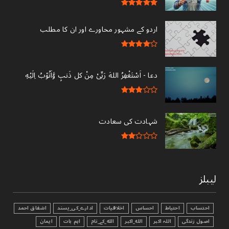
اردو کے مشہور محاورے اور ان کا مطلب
دعا - ‎اَسْتَغْفِرُ اللهَ رَبِّىْ مِنْ کل ذَنبٍ وَّاَتُوْبُ اِلَيْهِ
شہادت کی سعادت
لیبلز
احتساب
احتیاط
احساس
اخلاقیات
ادارے_کی_پسند
اشفاق احمد
اصول زندگی
اللہ اکبر
الله_اکبر
الله_کے_نام
اہم بات
ایمان