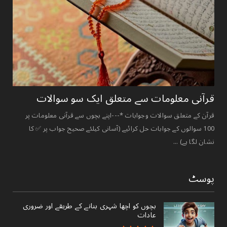
قرآنی ‏معلومات ‏سے ‏متعلق ‏ایک ‏سو ‏سوالات ‏
قرآن کے متعلق سوالات وجوابات *---اپنے بچوں سے قرآنی معلومات پر
100 سوالوں کے جوابات حل کرائیے (آسانی کیلئے صحیح جواب پر ✅ کا
نشان لگا ہے) ...
پوسٹ
بچوں کو اچھا شہری بنانے کے طریقے اور ضروری
عادات