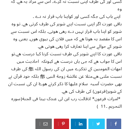
کسی اور کی طرف اپنی نسبت نہ کرے۔ اس سے مراد یہ ھے۔ کہ
وہ
اپنے باپ کی جگہ کسی اور کواپنا باپ قرار نہ دے ۔
باقی عورت اگر اپنی نسبت اپنے شوہر کی طرف کرتی ھے۔ تو وہ
شوہر کو اپنا باپ قرار نہیں دے رھی ھوتی۔ بلکہ اس نسبت سے
اس کا مقصد یہ ھوتا ھے کہ میں فلان کی بیوی ھوں۔ یعنی وہ
شوہر کے حوالے سے اپنا تعارف کرا رھی ھوتی ھے۔
باقی عورت کا اپنے شوہر کی طرف نسبت کرنا کیا درست ھے۔تو
اس کا جواب ھے کہ جی ہاں درست ھے کیونکہ احادیث میں
امھات المومنین کے تذکرے میں ان کی رسول اللہ ﷺ کی طرف
نسبت ملتی ھے۔مثلا عن عائشة زوجة النبی ﷺ بلکہ خود قرآن نے
بھی حضرت آسیہ سلام علیھا کا ذکر کرتے ھوۓ ان کی نسبت ان
کے شوہر(فرعون) کی طرف کی ھے۔
*امرات فرعون* اذقالت رب ابن لی عندک بیتا فی الجنة(سورہ
التحریم ۔11 )