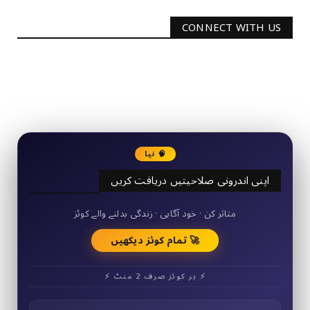
CONNECT WITH US
2340
Followers
3290
Followers
🧠 نیا
اپنی اندرونی صلاحیتیں دریافت کریں
50+ مختصر کوئز
متاثر کن · خود آگاہی · زندگی بدلنے والے کوئز
🚀 تمام کوئز دیکھیں
⚡ ہر کوئز صرف 2 منٹ ⚡