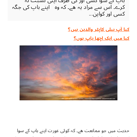
باپ کے سوا کسی اور کی طرف اپنی نسبت نہ
کرے۔ اس سے مراد یہ ھے۔ کہ وہ اپنے باپ کی جگہ
کسی اور کواپن...
کیا آپ ہیلی کاپٹر والدین ہیں؟
کیا میں ایک اچھا باپ ہوں؟
حدیث میں جو ممانعت ھے۔ کہ کوئی عورت اپنے باپ کے سوا