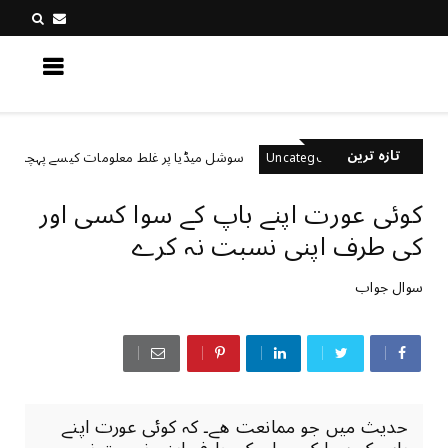
کچھ نیا جانیں
تازہ ترین
ں؟
سوشل میڈیا پر غلط معلومات کیسے پہچانیں؟
Uncategorized
کوئی عورت اپنے باپ کے سوا کسی اور
کی طرف اپنی نسبت نہ کرے
سوال جواب
حدیث میں جو ممانعت ھے۔ کہ کوئی عورت اپنے