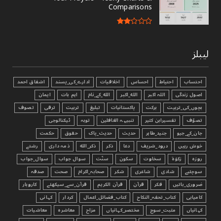
Comparisons
لیبلز
احتساب
احتیاط
احساس
اخلاقیات
ادارے_کی_پسند
اشفاق احمد
اصول زندگی
اللہ اکبر
الله_اکبر
الله_کے_نام
اہم بات
ایمان
بچوں_کی_تربیت
برکت
پاکستانیات
تبليغ
تربیت
ترقی
تصوف
تصوّف
تفسیرابن کثیر
تنبیہہ الغافلین
توبہ
ٹیکنالوجی
جان_کے_جیو
جنید_طاہر
حدیث
حدیث_پاک
حقوق
حکمت
خوش رہیں
درود_شریف
دعا
ذکر
ذکر_الله
ذمہ داری
رشتے
روزہ
زکوٰۃ
سخاوت
سکون
سنّت
سوال جواب
سوال_جواب
سوچئیے
شادی
شاعری
شکر
صحابہ_اکرام
صحت
صدقہ
ضروری_باتیں
فکر
قرآن
قرآن الکریم
قرآن_سے_سیکھئے
کاروبار
کامیابی
کتاب_تحفہ_النکاح
کتاب_فضائل_اعمال
کردار
کہانی
کہانیاں
مثبت_سوچ
مختصر_کہانیاں
مزاح
معاشرہ
معاشیات