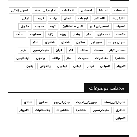
July 29, 2026
احتساب
احتیاط
احساس
اخلاقیات
ادارے_کی_پسند
اصول زندگی
الله_کے_نام
اللہ اکبر
اہم بات
ایمان
برکت
تربیت
ترقی
UNCATEGORIZED
تصوف
تفسیرابن کثیر
تنبیہہ الغافلین
توبہ
حدیث
حقوق
اس وقت آپ کا موڈ کیسا ہے؟
حکمت
ذمہ داری
ذکر
رشتے
روزہ
زکوٰۃ
سخاوت
سنّت
July 29, 2026
سوال جواب
سوچئیے
سکون
شادی
شاعری
شکر
UNCATEGORIZED
صحابہ_اکرام
صحت
صدقہ
فکر
قرآن
مثبت_سوچ
مزاح
قرض لینے اور دینے میں ہوشیاری
معاشرہ
معاشیات
نصیحت
نماز
واقعہ
والدین
ٹیکنالوجی
July 29, 2026
کاروبار
کامیابی
کردار
کہانی
کہانیاں
یاددہانی
یقین
UNCATEGORIZED
آپ کا فیصلہ کرنے کا انداز
مختلف موضوعات
July 29, 2026
ادارے_کی_پسند
بچوں_کی_تربیت
جان_کے_جیو
سکون
شادی
شاعری
مثبت_سوچ
معاشرہ
معاشیات
پاکستانیات
کاروبار
کامیابی