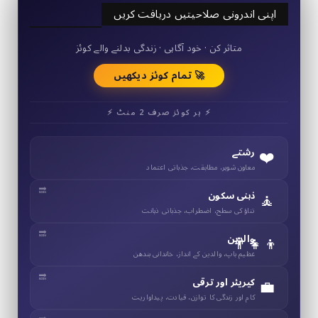
اپنی اندرونی صلاحیتیں دریافت کریں
50+ مختصر کوئز
متاثر کن · خود آگاہی · زندگی بدلنے والے کوئز
🚀 تمام کوئز دیکھیں
⚡ ہر کوئز صرف 2 منٹ ⚡
❤️
رشتے
معاون شوہر، مطابقت، جذباتی اعتماد
🧘
ذہنی سکون
تناؤ کی سطح، اضطراب، جذباتی ذہانت
👨‍👧‍👦
والدین
عظیم باپ، والدین کے انداز، خاندانی بندھن
💼
کیریئر اور ترقی
کام اور زندگی کا توازن، قیادت، پیداواریت