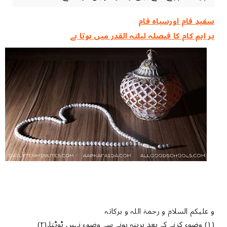
سفید فام اورسیاہ فام
ہر اہم کام کا فیصلہ ‏لیلتہ القدر ‏میں ‏ہوتا ‏ہے
و علیکم السلام و رحمۃ اللہ و برکاتہ
(۱) وضوء کرنے کے بعد برہنہ ہونے سے وضوء نہیں ٹوٹتا۔(۲)