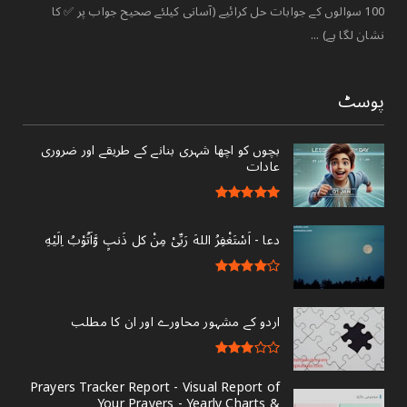
100 سوالوں کے جوابات حل کرائیے (آسانی کیلئے صحیح جواب پر ✅ کا
نشان لگا ہے) ...
پوسٹ
بچوں کو اچھا شہری بنانے کے طریقے اور ضروری
عادات
دعا - ‎اَسْتَغْفِرُ اللهَ رَبِّىْ مِنْ کل ذَنبٍ وَّاَتُوْبُ اِلَيْهِ
اردو کے مشہور محاورے اور ان کا مطلب
Prayers Tracker Report - Visual Report of
Your Prayers - Yearly Charts &