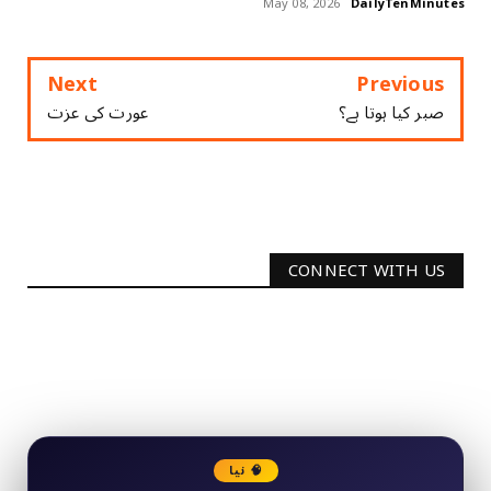
May 08, 2026
DailyTenMinutes
Next
Previous
صبر کیا ہوتا ہے؟
عورت کی عزت
CONNECT WITH US
2340
Followers
3290
Followers
🧠 نیا