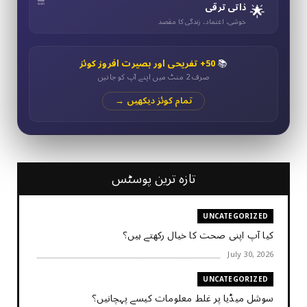
🌟
ذاتی ترقی
خوشی، اعتماد، زندگی کا مقصد
📚
50+ تفریحی اور بصیرت افروز کوئز
صرف 2 منٹ میں اپنے آپ کو جانیں
تمام کوئز دیکھیں →
تازہ ترین پوسٹس
UNCATEGORIZED
کیا آپ اپنی صحت کا خیال رکھتے ہیں؟
July 30, 2026
UNCATEGORIZED
سوشل میڈیا پر غلط معلومات کیسے پہچانیں؟