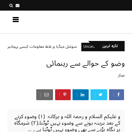
کچھ نیا جانیں
تازہ ترین
سوشل میڈیا پر غلط معلومات کیسے پہچانیں؟
ed
Uncategorized
وضو کے حوالے سے رہنمائی
نماز
و علیکم السلام و رحمۃ اللہ و برکاتہ (۱) وضوء کرنے
کے بعد برہنہ ہونے سے وضوء نہیں ٹوٹتا۔(۲) شرمگاہ
پر نگاہ پڑنے سے بھی وضوء نہیں ٹوٹتا ہے ۔ ...