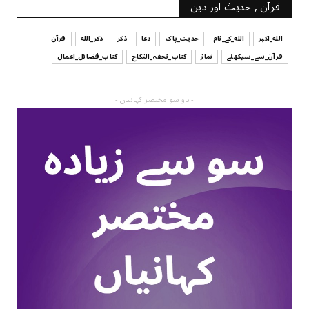
قرآن , حدیث اور دین
الله_اکبر
الله_کے_نام
حدیث_پاک
دعا
ذکر
ذکر_الله
قرآن
قرآن_سے_سیکھئے
نماز
کتاب_تحفہ_النکاح
کتاب_فضائل_اعمال
- دو سو مختصر کہانیاں -