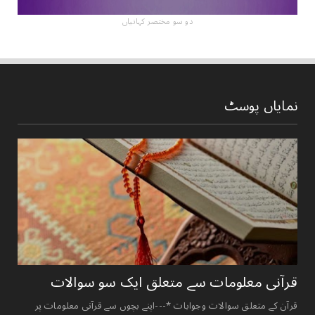
دو سو مختصر کہانیاں
نمایاں پوسٹ
قرآنی ‏معلومات ‏سے ‏متعلق ‏ایک ‏سو ‏سوالات ‏
قرآن کے متعلق سوالات وجوابات *---اپنے بچوں سے قرآنی معلومات پر