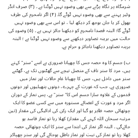
شرمگاہ پر نگاہ پڑنے سے بھی وضوء نہیں ٹوٹتا ہے ۔ (۳) صرف انڈر
وئیر پہننے سے بھی وضوء نہیں ٹوٹے گا۔ (۴) اگر نامحرم کی طرف
بھول کر یا جان بوجھ کر دیکھ لیا ، تو اس سے بھی وضوء نہیں
ٹوٹے گا؛ البتہ قصدا نامحرم کو دیکھنا جائز نہیں ہے ۔ (۵) وضوء کی
حالت میں برہنہ تصاویر دیکھنے سے وضوء نہیں ٹوٹتا ہے ؛ البتہ
برہنہ تصاویر دیکھنا ناجائز و حرام ہے۔
ب) جسم کا وہ حصہ جس کا چھپانا ضروری ہے اسے "ستر" کہتے
ہیں، مرد کا ستر ناف کے متصل نیچے سے گھٹنوں تک ہے، گھٹنے
ستر میں داخل ہیں، جس کا چھپانا عام حالات اور نماز میں
ضروری ہے۔ جب کہ عورت کے چہرے، دونوں ہتھیلیوں اور دونوں
قدموں کے علاوہ سارا جسم اس کا" ستر" ہے، پس نماز کے دوران
اگر مرد و عورت کے اعضائے مستورہ میں سے کسی عضو کا ایک
چوتھائی حصہ ظاہر ہو گیا اور ایک رکن کی ادائیگی کی مقدار (تین
مرتبہ سبحان اللہ کہنے کی مقدار) کھلا رہا تو نماز فاسد ہو
جائےگی ۔ البتہ اگر نماز کی ابتدا سے ستر کا ایک چوتھائی حصہ
کھلا رہا تو نماز کی نیت اور نماز باطل ہوجائے گی اور ستر چھپاکر