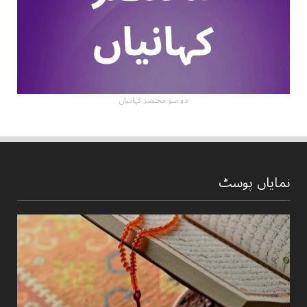
دو سو مختصر کہانیاں
نمایاں پوسٹ