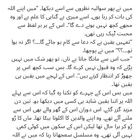
میں نے پھر سوالیہ نظروں سے اسے دیکھا۔ ’’میں اپنے اللہ
کی بات کر رہا ہوں۔ اسے میری بے گناہی کا علم ہے اور وہ
مجھے کچھ نہیں ہونے دے گا‘‘۔ اس کے ہر ہر لفظ سے
محبت ٹپک رہی تھی۔
’’تمہیں یقین ہے کہ دعا سے کام ہو جائے گا۔۔۔؟ اگر نہ ہوا
تو۔۔۔؟؟‘‘ میں نے پوچھا۔
’’جب اس سے مانگا جاتا ہے ناں، تو پھر شک میں نہیں
پڑتے کہ وہ قبول نہیں کرے گا۔ بس سب کچھ اس پر
چھوڑ کر انتظار کرتے ہیں‘‘۔ اس کے لہجے میں یقین ہی
یقین تھا۔
میں بس اس کے چہرے کو تکتا رہ گیا کہ اس سے پہلے
اللہ پر اتنا یقین شاید ہی کسی میں دیکھا ہو۔ تین دن
مزید گزر گئے۔ اس دوران اس کے گھر والے بھی اس سے
ملنے آئے تھے۔ وہ اپنے والدین کا اکلوتا بیٹا تھا۔ ماں کا رُو
رُو کر برا حال تھا لیکن اس کے سکون میں کوئی کمی
نہیں آئی تھی۔ وہ مسلسل سمجھاتا رہا کہ میں نے اللہ