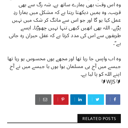
وہ اس وقت بھی ہمارے ساتھ ہے۔ شہ رگ سے بھی
قریب۔ وہ ہمیں دیکھتا رہتا ہے کہ مشکل میں ہمارا ردِ
عمل کیا ہو گا اور جو اس سے مانگ کر شک میں نہیں
پڑتے، اللہ بھی انھیں کبھی تنہا نہیں چھوڑتا۔ ایسے
طریقوں سے اس کی مدد کرتا ہے کہ عقل حیران رہ جاتی
ہے‘‘۔
وہ اب واپس جا رہا تھا اور مجھے یوں محسوس ہو رہا تھا
جیسے میں آج ہی مسلمان ہوا ہوں یا جیسے میں نے آج
اپنے اللہ کو پا لیا ہے۔
🔰WJS🔰
RELATED POSTS