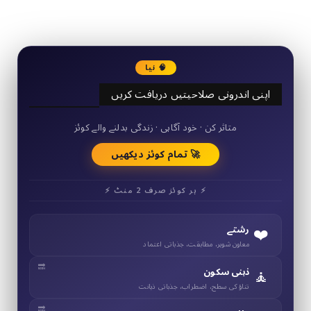
3290
Followers
🧠 نیا
اپنی اندرونی صلاحیتیں دریافت کریں
50+ مختصر کوئز
متاثر کن · خود آگاہی · زندگی بدلنے والے کوئز
🚀 تمام کوئز دیکھیں
⚡ ہر کوئز صرف 2 منٹ ⚡
❤️
رشتے
معاون شوہر، مطابقت، جذباتی اعتماد
🧘
ذہنی سکون
تناؤ کی سطح، اضطراب، جذباتی ذہانت