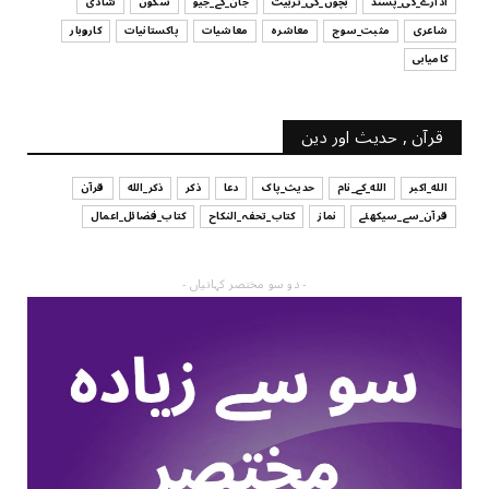
ادارے_کی_پسند
بچوں_کی_تربیت
جان_کے_جیو
سکون
شادی
شاعری
مثبت_سوچ
معاشرہ
معاشیات
پاکستانیات
کاروبار
کامیابی
قرآن , حدیث اور دین
الله_اکبر
الله_کے_نام
حدیث_پاک
دعا
ذکر
ذکر_الله
قرآن
قرآن_سے_سیکھئے
نماز
کتاب_تحفہ_النکاح
کتاب_فضائل_اعمال
- دو سو مختصر کہانیاں -