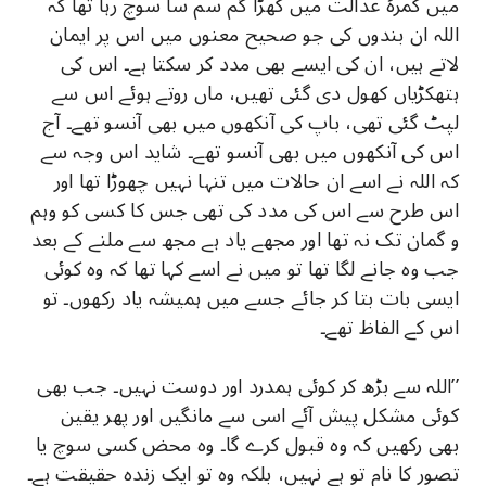
میں کمرۂ عدالت میں کھڑا گم سم سا سوچ رہا تھا کہ
اللہ ان بندوں کی جو صحیح معنوں میں اس پر ایمان
لاتے ہیں، ان کی ایسے بھی مدد کر سکتا ہے۔ اس کی
ہتھکڑیاں کھول دی گئی تھیں، ماں روتے ہوئے اس سے
لپٹ گئی تھی، باپ کی آنکھوں میں بھی آنسو تھے۔ آج
اس کی آنکھوں میں بھی آنسو تھے۔ شاید اس وجہ سے
کہ اللہ نے اسے ان حالات میں تنہا نہیں چھوڑا تھا اور
اس طرح سے اس کی مدد کی تھی جس کا کسی کو وہم
و گمان تک نہ تھا اور مجھے یاد ہے مجھ سے ملنے کے بعد
جب وہ جانے لگا تھا تو میں نے اسے کہا تھا کہ وہ کوئی
ایسی بات بتا کر جائے جسے میں ہمیشہ یاد رکھوں۔ تو
اس کے الفاظ تھے۔
’’اللہ سے بڑھ کر کوئی ہمدرد اور دوست نہیں۔ جب بھی
کوئی مشکل پیش آئے اسی سے مانگیں اور پھر یقین
بھی رکھیں کہ وہ قبول کرے گا۔ وہ محض کسی سوچ یا
تصور کا نام تو ہے نہیں، بلکہ وہ تو ایک زندہ حقیقت ہے۔