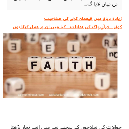
ہی یہاں لایا گ...
زیادہ دباؤ میں فیصلہ کرنے کی صلاحیت
کوئز - قرآنِ پاک کی ہدایات - کیا میں ان پر عمل کرتا ہوں
حوالات کی سلاخوں کے پیچھے سے میں اسے نماز پڑھتا