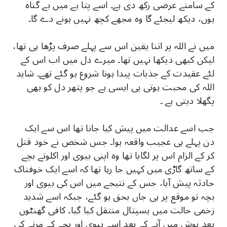
کے سامنے عرضی رکھ دی ہے۔ اسے پتا ہے میں بے گناہ
ہوں، دیکھ لیجئے گا وہ مجھے کچھ نہیں ہونے دے گا۔
میں نے اللہ پر اتنا یقین اس سے پہلے صرف پڑھا ہی تھا،
لیکن کبھی دیکھا نہیں تھا۔ میرے دل میں اب اس کے
لئے عقیدت کے جذبات پیدا ہونا شروع ہو گئے تھے۔ شاید
اللہ کی محبت ہوتی ہی ایسی ہے جو پتھر دل کو بھی
پگھلا دیتی ہے ۔
جب اسے عدالت میں پیش کیا جانا تھا اس سے ایک
دن پہلے ہی عجیب واقعہ ہوا۔ جس شخص نے خود قتل
کر کے الزام اس پر لگایا تھا وہ اپنی بیوی اور اکلوتے بچے
کے ساتھ گاڑی میں کہیں جا رہا تھا کہ اسے ایک خوفناک
حادثہ پیش آیا، جس کے نتیجے میں اس کی بیوی اور
بچہ تو موقع پر ہی جاں بحق ہو گئے، جبکہ اسے شدید
زخمی حالت میں ہسپتال منتقل کیا گیا۔ کافی گھنٹوں
بعد ہوش میں آنے کے بعد اسے بیوی اور بچے کے مرنے کی