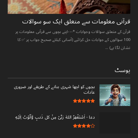
قرآنی ‏معلومات ‏سے ‏متعلق ‏ایک ‏سو ‏سوالات ‏
قرآن کے متعلق سوالات وجوابات *---اپنے بچوں سے قرآنی معلومات پر
100 سوالوں کے جوابات حل کرائیے (آسانی کیلئے صحیح جواب پر ✅ کا
نشان لگا ہے) ...
پوسٹ
بچوں کو اچھا شہری بنانے کے طریقے اور ضروری
عادات
دعا - ‎اَسْتَغْفِرُ اللهَ رَبِّىْ مِنْ کل ذَنبٍ وَّاَتُوْبُ اِلَيْهِ