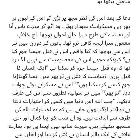
سامنے بیٹھا ہو۔
دعا کے بعد اس کی نظر مجھ پر پڑی تو اس کے لبوں پر
پھر وہی مسکراہٹ نمودار ہوئی۔ وہ اٹھ کر میرے پاس آیا
اور ہمیشہ کی طرح میرا حال احوال پوچھا۔ آج خلافِ
معمول میرا لہجہ کافی نرم تھا۔ باتوں کے دوران میں نے
اس سے پوچھا کہ کیا واقعی اس نے قتل جیسا جرم کیا
ہے؟ کیونکہ مجھے اس کی معصومیت سے نہیں لگ رہا
تھا کہ وہ قتل جیسا جرم کر سکتا ہے۔ ’’ایک انسان کا
قتل پوری انسانیت کا قتل ہے تو پھر میں ایسا گھناؤنا
جرم کیسے کر سکتا ہوں؟‘‘ اس نے مسکراتے ہوئے جواب
دیا۔ ’’تو پھر؟‘‘ میں نے سوالیہ نظروں سے اس کی طرف
دیکھا۔ ’’جب اللہ اس دنیا میں کسی کو اختیارات دیتا
ہے تو اکثر لوگ بھول جاتے ہیں کہ یہ اختیارات اللہ کی
طرف سے امانت ہیں۔ وہ ان سب کو اپنا کمال اور حق
سمجھ بیٹھتے ہیں۔ میرے ساتھ بھی ایسا ہی ہوا۔ ہمارے
علاقے کے ایک بااثر انسان نے قتل کر دیا اور اتفاق سے