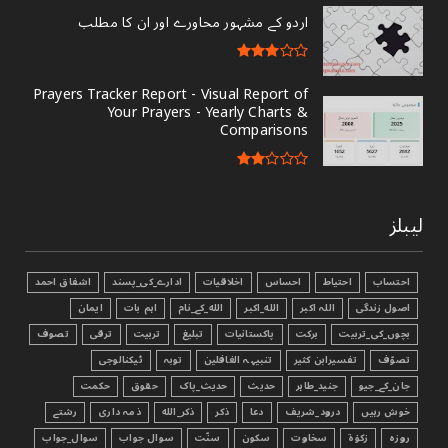
اردو کے مشہور محاورے اور ان کا مطلب
Prayers Tracker Report - Visual Report of
Your Prayers - Yearly Charts &
Comparisons
لیبلز
احتساب
احتیاط
احساس
اخلاقیات
ادارے_کی_پسند
اشفاق احمد
اصول زندگی
اللہ اکبر
الله_اکبر
الله_کے_نام
اہم بات
ایمان
بچوں_کی_تربیت
برکت
پاکستانیات
تبليغ
تربیت
ترقی
تصوف
تصوّف
تفسیرابن کثیر
تنبیہہ الغافلین
توبہ
ٹیکنالوجی
جان_کے_جیو
جنید_طاہر
حدیث
حدیث_پاک
حقوق
حکمت
خوش رہیں
درود_شریف
دعا
ذکر
ذکر_الله
ذمہ داری
رشتے
روزہ
زکوٰۃ
سخاوت
سکون
سنّت
سوال جواب
سوال_جواب