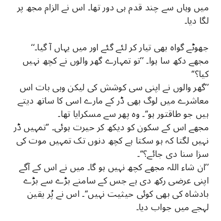
میں وہاں سے چند قدم ہی دور تھا۔ اس نے الزام مجھ پر
لگا دیا۔
جھوٹے گواہ بھی تیار کر لئے گئے اور میں یہاں آ گیا۔‘‘
مجھے دکھ سا ہوا۔ ’’تو تمہارے گھر والوں نے کچھ نہیں
کیا؟‘‘
’’گھر والوں نے اپنی سی کوشش کی لیکن وہی بات اس
معاشرے میں لوگ بھی ڈر کے مارے اسی کا ساتھ دیتے
ہیں جو طاقتور ہو‘‘۔ وہ پھر سے مسکرایا تھا۔
مجھے اس کے سکون کو دیکھ کر حیرت ہوئی۔ ’’تمہیں ڈر
نہیں لگتا کہ ہو سکتا ہے کچھ دنوں تک تمہیں موت کی
سزا سنا دی جائے؟‘‘۔
’’ان شاء اللہ مجھے کچھ نہیں ہو گا۔ میں نے اس کے آگے
اپنی عرضی رکھ دی ہے جس کے سامنے بڑے سے بڑے
بادشاہ کی بھی کوئی حیثیت نہیں‘‘۔ اس نے پُر یقین
لہجے میں جواب دیا۔