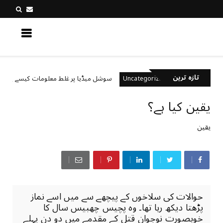
کچھ نیا جانیں
تازہ ترین
ں؟
سوشل میڈیا پر غلط معلومات کیسے پہچانیں؟
Uncategorized
یقین کیا ہے؟
یقین
حوالات کی سلاخوں کے پیچھے سے میں اسے نماز
پڑھتا دیکھ رہا تھا۔ وہ پچیس چھبیس سال کا
خوبصورت نوجوان قتل کے مقدمے میں دو دن پہلے