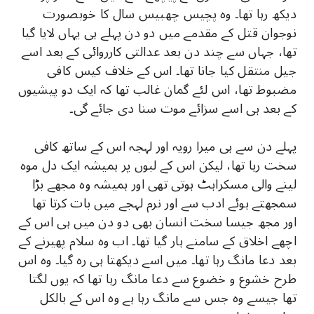
دیکھ رہا تھا۔ وہ پچیس چھبیس سال کا خوبصورت
نوجوان قتل کے مقدمے میں دو دن پہلے ہی یہاں لایا گیا
تھا، جہاں سے چند دن بعد عدالتی کارروائی کے بعد اسے
جیل منتقل کیا جانا تھا۔ اس کے خلاف کیس کافی
مضبوط تھا، اس لئے گمان غالب تھا کہ ایک دو پیشیوں
کے بعد ہی اسے سزائے موت سنا دی جائے گی۔
پہلے دن سے ہی میرا رویہ اور لہجہ اس کے ساتھ کافی
سخت رہا تھا، لیکن اس کے لبوں پر ہمیشہ ایک دل موہ
لینے والی مسکراہٹ ہوتی تھی اور ہمیشہ وہ مجھے بڑا
سمجھتے ہوئے ادب سے اور نرم لہجے میں بات کرتا تھا
اور مجھ جیسا سخت انسان بھی دو دن میں ہی اس کے
اچھے اخلاق کے سامنے ہار گیا تھا۔ اب وہ سلام پھیرنے کے
بعد دعا مانگ رہا تھا۔ میں اسے دیکھتا ہی رہ گیا۔ وہ اس
طرح خشوع و خضوع سے دعا مانگ رہا تھا کہ یوں لگتا
تھا جیسے وہ جس سے مانگ رہا ہے وہ اس کے بالکل