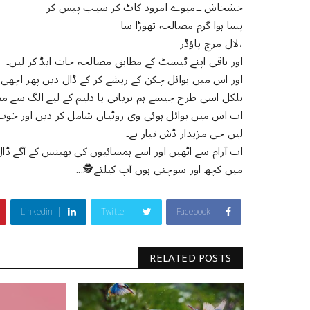
خشخاش ۔۔میوے امرود کاٹ کر سیب پیس کر
پسا ہوا گرم مصالحہ تھوڑا سا
،لال مرچ پاؤڈر
اور باقی اپنے ٹیسٹ کے مطابق مصالحہ جات ایڈ کر لیں۔
اور اس میں بوائل چکن کے ریشے کر کے ڈال دیں پھر اچھی
بلکل اسی طرح جیسے ہم بریانی یا دلیم کے لیے الگ سے مصا
اب اس میں بوائل ہوئی وی روٹیاں شامل کر دیں اور خو
لیں جی مزیدار ڈش تیار ہے۔
اب آرام سے اٹھیں اور اسے ہمسائیوں کی بھینس کے آگے ڈال 
میں کچھ اور سوچتی ہوں آپ کیلئے⁦...⁦🕵️⁩
Linkedin
Twitter
Facebook
RELATED POSTS