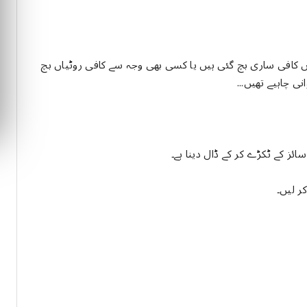
یاں کافی ساری بچ گئی ہیں یا کسی بھی وجہ سے کافی روٹیاں بچ
نی چاہیے تھیں...
ئز کے ٹکڑے کر کے ڈال دینا ہے۔
ر لیں۔