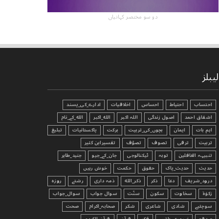
دو سو مختصر کہانیاں
لیبلز
احتساب
احتیاط
احساس
اخلاقیات
ادارے_کی_پسند
اشفاق احمد
اصول زندگی
اللہ اکبر
الله_اکبر
الله_کے_نام
اہم بات
ایمان
بچوں_کی_تربیت
برکت
پاکستانیات
تبليغ
تربیت
ترقی
تصوف
تصوّف
تفسیرابن کثیر
تنبیہہ الغافلین
توبہ
ٹیکنالوجی
جان_کے_جیو
جنید_طاہر
حدیث
حدیث_پاک
حقوق
حکمت
خوش رہیں
درود_شریف
دعا
ذکر
ذکر_الله
ذمہ داری
رشتے
روزہ
زکوٰۃ
سخاوت
سکون
سنّت
سوال جواب
سوال_جواب
سوچئیے
شادی
شاعری
شکر
صحابہ_اکرام
صحت