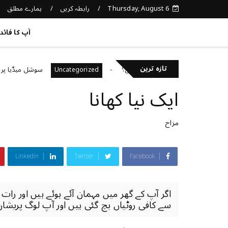
Thursday, August 6
رابطہ کریں
ہمارے مطلق
کچھ نیا جانیں
آپ کا فائد
تازہ ترین
پنی صحت کا خیال رکھتے ہیں؟
سوشل میڈیا پر غلط معل
Uncategorized
ایک ‏نیا ‏کھانا
مزاح
Linkedin
Twitter
Facebook
اگر آپ کے گھر میں مہمان آئے ہوئے ہیں اور را
سے کافی روٹیاں بچ گئی ہیں اور آپ لوگ پریشان ہ