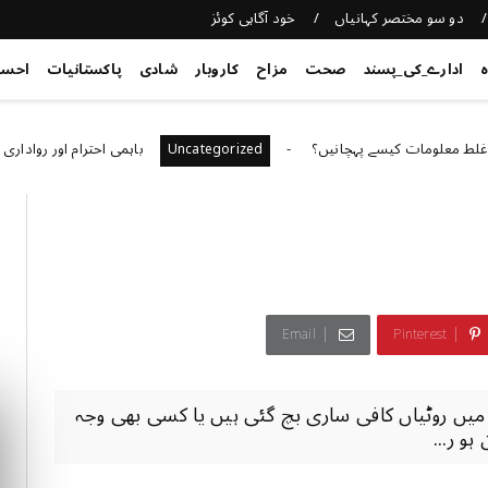
دو سو مختصر کہانیاں
خود آگاہی کوئز
ہ
ادارے_کی_پسند
صحت
مزاح
کاروبار
شادی
پاکستانیات
احس
ومات کیسے پہچانیں؟
باہمی احترام اور رواداری
d
Uncategorized
Email
Pinterest
ت میں روٹیاں کافی ساری بچ گئی ہیں یا کسی بھی وجہ
و ر...