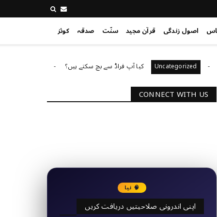
اس
اصول زندگی
قرآن مجید
سنّت
صدقہ
کوئز
کیا آپ فراڈ سے بچ سکتے ہیں؟
آپ کا 
Uncategorized
Uncategorize
CONNECT WITH US
2340
Followers
3290
Followers
🧠 نیا
اپنی اندرونی صلاحیتیں دریافت کریں