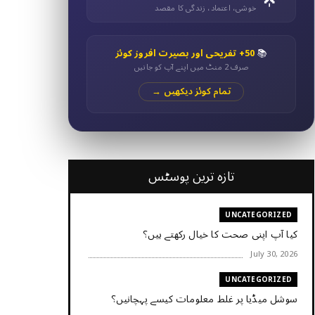
خوشی، اعتماد، زندگی کا مقصد
📚
50+ تفریحی اور بصیرت افروز کوئز
صرف 2 منٹ میں اپنے آپ کو جانیں
تمام کوئز دیکھیں →
تازہ ترین پوسٹس
UNCATEGORIZED
کیا آپ اپنی صحت کا خیال رکھتے ہیں؟
July 30, 2026
UNCATEGORIZED
سوشل میڈیا پر غلط معلومات کیسے پہچانیں؟