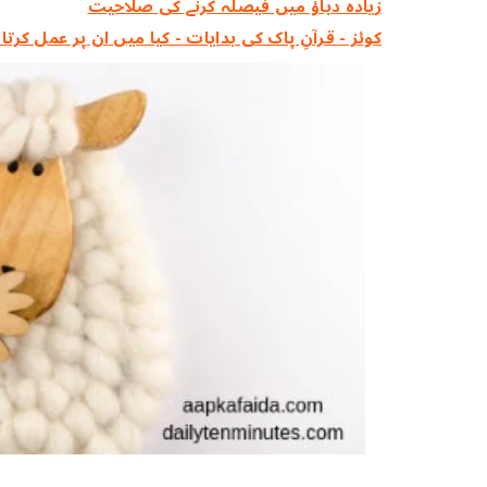
زیادہ دباؤ میں فیصلہ کرنے کی صلاحیت
کوئز - قرآنِ پاک کی ہدایات - کیا میں ان پر عمل کرتا