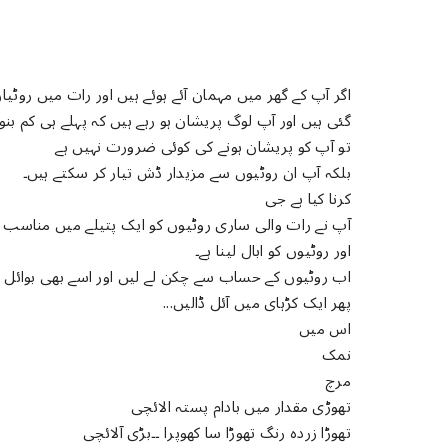
اگر آپ کے گھر میں مہمان آئے ہوئے ہیں اور رات میں روٹ
گئی ہیں اور آپ لوگ پریشان ہو رہے ہیں کہ پہلے ہی کم بنوا
تو آپ کو پریشان ہونے کی کوئی ضرورت نہیں ہے
بلکہ آپ ان روٹیوں سے مزیدار ڈش تیار کر سکتے ہیں۔
کرنا کیا ہے جی
آپ نے رات والی ساری روٹیوں کو ایک پتیلے میں مناسب سا
اور روٹیوں کو ابال لینا ہے۔
اب روٹیوں کے حساب سے چکن لے لیں اور اسے بھی بوائل ک
پھر ایک کڑہای میں آئل ڈالیں...
اس میں
نمک
مرچ
تھوڑی مقدار میں بادام پستہ الائچی
تھوڑا زردہ رنگ تھوڑا سا کھوپرا ۔۔بڑی آلائچی