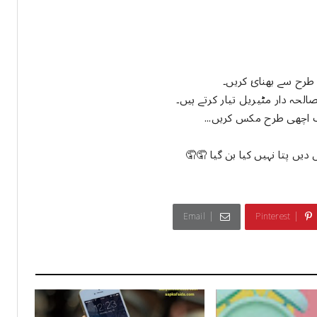
 طرح سے بھنائ کریں۔
لحہ دار مٹیریل تیار کرتے ہیں۔
ب اچھی طرح مکس کریں...
دیں پتا نہیں کیا بن گیا 🤦🤦
Email
Pinterest