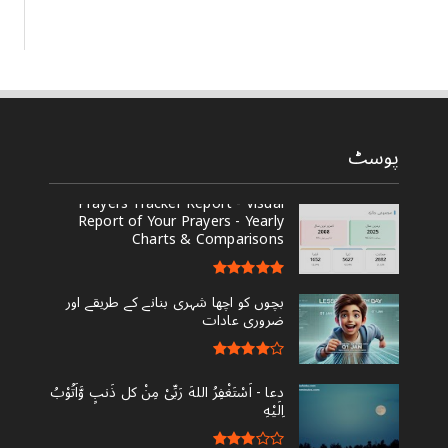
پوسٹ
Prayers Tracker Report - Visual
Report of Your Prayers - Yearly
Charts & Comparisons
بچوں کو اچھا شہری بنانے کے طریقے اور
ضروری عادات
دعا - ‎اَسْتَغْفِرُ اللهَ رَبِّىْ مِنْ کل ذَنبٍ وَّاَتُوْبُ
اِلَيْهِ