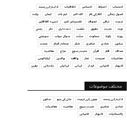
ہیں
احتساب
احتیاط
احساس
اخلاقیات
ادارے_کی_پسند
July 29, 2026
اصول زندگی
الله_کے_نام
اللہ اکبر
اہم بات
ایمان
برکت
UNCATEGORIZED
تربیت
ترقی
تصوف
تفسیرابن کثیر
تنبیہہ الغافلین
اس وقت آپ کا موڈ کیسا ہے؟
توبہ
حدیث
حقوق
حکمت
ذمہ داری
ذکر
رشتے
July 29, 2026
روزہ
زکوٰۃ
سخاوت
سنّت
سوال جواب
سوچئیے
سکون
شادی
شاعری
شکر
صحابہ_اکرام
صحت
UNCATEGORIZED
صدقہ
فکر
قرآن
مثبت_سوچ
مزاح
معاشرہ
قرض لینے اور دینے میں ہوشیاری
معاشیات
نصیحت
نماز
واقعہ
والدین
ٹیکنالوجی
July 29, 2026
کاروبار
کامیابی
کردار
کہانی
کہانیاں
یاددہانی
یقین
UNCATEGORIZED
آپ کا فیصلہ کرنے کا انداز
مختلف موضوعات
July 29, 2026
ادارے_کی_پسند
بچوں_کی_تربیت
جان_کے_جیو
سکون
شادی
شاعری
مثبت_سوچ
معاشرہ
معاشیات
پاکستانیات
کاروبار
کامیابی