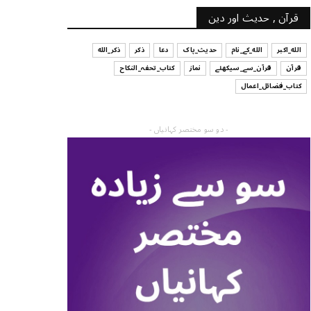
قرآن , حدیث اور دین
الله_اکبر
الله_کے_نام
حدیث_پاک
دعا
ذکر
ذکر_الله
قرآن
قرآن_سے_سیکھئے
نماز
کتاب_تحفہ_النکاح
کتاب_فضائل_اعمال
- دو سو مختصر کہانیاں -