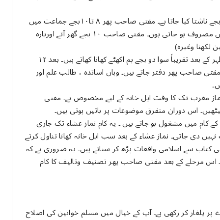
نماز فجر کے بعد ہم ہوا خوری کرتے ہیں۔صبح ساڑھے سات بجے ناشتا کیا جاتا ہے۔ مفتی صاحب پھر ۸ تا۱۰بجے جماعت میں
صیح بخاری کی تعلیم دیتے ہیں جبکہ میں گھریلو امور میں مصروف ہو جاتی ہوں۔ مفتی صاحب ۱۰ بجے گھر آتے اوربارہ
ن لکھنا وغیرہ)
۱۲ سے ۲ بجے تک مفتی صاحب دفتر میں بیٹھتے ہیں۔ نماز ظہر کے بعد تقریباً سوا دو بجے ہم اکھٹے کھانا کھاتے ہیں۔ بعد
د مفتی صاحب پھر دفتر جاتے ہیں۔ وہاں اساتذہ ، طالب علم اور
ں۔
ماز مغرب تک کا وقت اہل خانہ کے لیے مخصوص ہے۔ مفتی
یں۔ اس دوران متفرق موضوعات پر باتیں ہوتی ہیں۔
 کام میں مشغول ہو جاتے ہیں ۔ یہ کام نماز عشاء تک جاری
ں دی جاتی۔ نماز عشاء کے بعد سب اہل خانہ کھانا تناول کرتے
 کتاب سے اسلامی واقعات پڑھ کر سناتے ہیں۔ یہ ضروری ہے کہ
ں۔ اس مرحلے کے بعد مفتی صاحب پھر تصنیف وتالیف کا کام
ر یلغار کر رکھی ہے۔ آپ کے خیال میں مسلم خواتین کی اصلاح