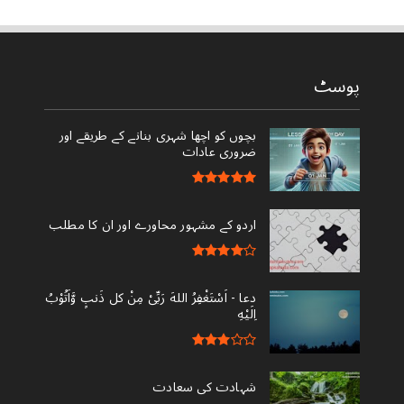
پوسٹ
بچوں کو اچھا شہری بنانے کے طریقے اور
ضروری عادات
اردو کے مشہور محاورے اور ان کا مطلب
دعا - ‎اَسْتَغْفِرُ اللهَ رَبِّىْ مِنْ کل ذَنبٍ وَّاَتُوْبُ
اِلَيْهِ
شہادت کی سعادت