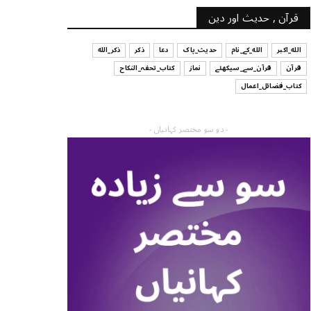
قرآن , حدیث اور دین
الله_اکبر
الله_کے_نام
حدیث_پاک
دعا
ذکر
ذکر_الله
قرآن
قرآن_سے_سیکھئے
نماز
کتاب_تحفہ_النکاح
کتاب_فضائل_اعمال
- دو سو مختصر کہانیاں -