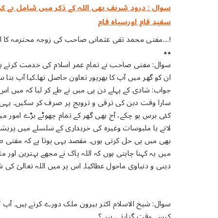
سوال : درود شریف بھی اللہ کے ذکر میں شامل ہے کہ
سفید فام اورسیاہ فام
مفتی محمد تقی عثمانی صاحب کی زوجہ محترمہ کا انٹرویو....!
٭٭
سوال: مفتی صاحب نے تمام عمر اسلام کی خدمت کرتے ہوئے
ان کو گھر میں آپ کا بھرپور تعاون حاصل تھا۔کیا آپ بتا 
جواب: شادی کے پہلے دن ہی میں نے طے کر لیا کہ میں اس 
سارا وقت دین کی ترقی و ترویج پر صرف کر سکیں۔ یہی ام
کئی برس ہو چکے، آج بھی گھر کے تمام چھوٹے بڑے امور می
لانے یا ملبوسات وغیرہ کی خریداری کے سلسلے میں پریشان 
بھی میں ہی حل کرتی ہوں۔ مقصد یہی ہوتا ہے کہ مفتی 
میں یہ کہنا چاہتی ہوں کہ اللہ پاک نے مجھے بہترین اور م
دینی و دنیاوی ماحول عطاکیا۔ اس پر میں اللہ تعالیٰ کی ش
سوال: شیخ الاسلام اکثر بیرون ملک دورے کرتے ہیں۔ آپ کو
کیسے وقت گزارتی ہیں؟