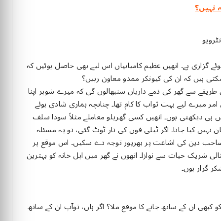
 نہیں؟
 گزاری ہے۔ انھیں عظیم کامیابیاں اس لیے بھی حاصل ہوئیں کہ
سکتی ہیں کہ ان کی کیونکر ممدو معاون رہیں؟
طریقے سے گھر کی ذمے داریاں سنبھالوں گی کہ میرے شوہر اپنا
ر میرے لیے بہت ثواب کا کام تھا۔ چناںچہ ہماری شادی ہوئے
ں ہی دیکھتی ہوں۔ انھیں کسی گھریلو معاملے مثلاً سودا سلف
نہیں کیا جاتا۔ اگر ٹیلی فون کی تار ٹوٹ گئی، تو یہ مسئلہ
صاحب دین کی اشاعت پر بھرپور توجہ دے سکیں۔ اس موقع پر
ثالی شریک حیات سے نوازا۔ انھوں نے گھر میں اہل خانہ کو بہترین
کر گزار ہوں۔
 کبھی ان کے ساتھ جانے کا موقع ملا؟ اگر ہاں، توآپ ان کے ساتھ