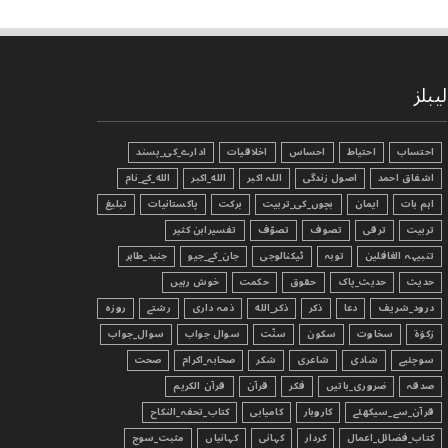
لیبلز
احتساب
احتیاط
احساس
اخلاقیات
ادارے_کی_پسند
اشفاق احمد
اصول زندگی
اللہ اکبر
الله_اکبر
الله_کے_نام
اہم بات
ایمان
بچوں_کی_تربیت
برکت
پاکستانیات
تبليغ
تربیت
ترقی
تصوف
تصوّف
تفسیرابن کثیر
تنبیہہ الغافلین
توبہ
ٹیکنالوجی
جان_کے_جیو
جنید_طاہر
حدیث
حدیث_پاک
حقوق
حکمت
خوش رہیں
درود_شریف
دعا
ذکر
ذکر_الله
ذمہ داری
رشتے
روزہ
زکوٰۃ
سخاوت
سکون
سنّت
سوال جواب
سوال_جواب
سوچئیے
شادی
شاعری
شکر
صحابہ_اکرام
صحت
صدقہ
ضروری_باتیں
فکر
قرآن
قرآن الکریم
قرآن_سے_سیکھئے
کاروبار
کامیابی
کتاب_تحفہ_النکاح
کتاب_فضائل_اعمال
کردار
کہانی
کہانیاں
مثبت_سوچ