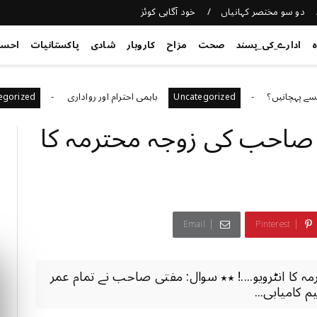
دو سو مختصر کہانیاں
خود آگاہی کوئز
ہ
ادارے_کی_پسند
صحت
مزاح
کاروبار
شادی
پاکستانیات
احس
یں؟
باہمی احترام اور رواداری
Uncategorized
Uncategorized
صاحب کی زوجہ محترمہ کا
Email
Pinterest
کا انٹرویو....! ٭٭ سوال: مفتی صاحب نے تمام عمر
 کامیابی...