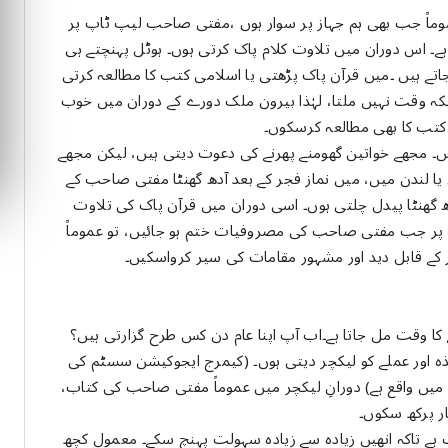
موماً جب بھی ہم جہاز پر سوار ہوں ،مفتی صاحب لیپ ٹاپ پر
ا ہے۔ اس دوران میں تلاوت کلام پاک کرتی ہوں۔ ہوٹل پہنچتے ہی
ہیں ۔میں قرآن پاک پڑھتی یا اسلامی کتب کا مطالعہ کرتی
کہ وقت نہیں ملتا، لہٰذا بیرون ملک دورے کے دوران میں خوب
 کتب کا بھی مطالعہ کرسکوں۔
ں۔ مجھے خواتین گھومنے پھرنے کی دعوت دیتی ہیں، لیکن مجھے
 یا لندن میں، میں نماز فجر کے بعد آدھ گھنٹا مفتی صاحب کے
گھنٹا پیدل چلتی ہوں۔ اسی دوران میں قرآن پاک کی تلاوت
رے پر جب مفتی صاحب کی مصروفیات ختم ہو جائیں، تو عموماً
ہر کے قابل دید اور مشہور مقامات کی سیر کرواسکیں۔
کا وقت مل جاتا ہے۔اب آپ اپنا عام دن کس طرح گزارتی ہیں؟
ہ اور عملے کو لیکچر دیتی ہوں۔ (کیمرج ایجوکیشن سسٹم کی
ی میں واقع ہے) دورانِ لیکچر میں عموماً مفتی صاحب کی کتاب،
ر پرکھ سکوں۔
ہے تاکہ انھیں زیادہ سے زیادہ سہولت پہنچ سکے۔ معمول کچھ