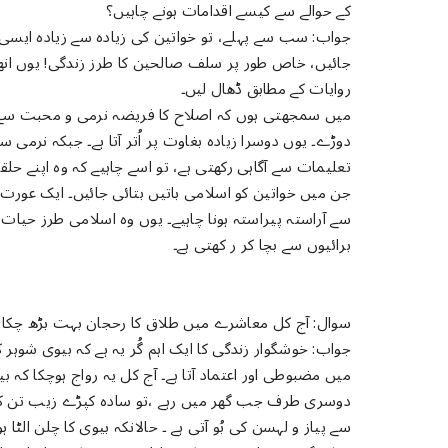
کے حوالے سے کیسے اقدامات ہونے چاہیں؟
جواب: سب سے پہلے، تو خواتین کی زیادہ سے زیادہ ایسی 
جائیں، خاص طور پر سلف صالحین کا طرز زندگی! یوں انھی
روایات کے مطابق ڈھال لیں۔
میں سمجھتی ہوں کہ اصلاح کا فریضہ نرمی و محبت سے انج
دوڑے۔ یوں دوسرا زیادہ بغاوت پر اُتر آتا ہے۔ جبکہ نرمی س
تعلیمات سے آگاہی رکھتی ہے، تو اسے چاہیے کہ وہ اپنے ح
جن میں خواتین کو اسلامی باتیں بتائی جائیں۔ ایک عورت
سے آراستہ پیراستہ ہونا چاہیے۔ یوں وہ اسلامی طرز حیات 
برائیوں سے بچا کر ر کھتی ہے۔
سوال: آج کل معاشرے میں طلاق کا رحجان بہت بڑھ چکا ۔ آ
جواب: خوشگوار زندگی کا ایک اہم گُر یہ ہے کہ بیوی شوہر
میں مضبوطی اور اعتماد آتا ہے۔ آج کل یہ رواج ہوچکا کہ ب
دوسری طرف جب گھر میں رہے ،تو سادہ کپڑے زیب تن کرتی 
سے پیاز و لہسن کی بُو آتی ہے ۔ حالانکہ بیوی کا چلن الٹا ہ