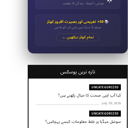
خوشی، اعتماد، زندگی کا مقصد
📚
50+ تفریحی اور بصیرت افروز کوئز
صرف 2 منٹ میں اپنے آپ کو جانیں
تمام کوئز دیکھیں →
تازہ ترین پوسٹس
UNCATEGORIZED
کیا آپ اپنی صحت کا خیال رکھتے ہیں؟
July 30, 2026
UNCATEGORIZED
سوشل میڈیا پر غلط معلومات کیسے پہچانیں؟