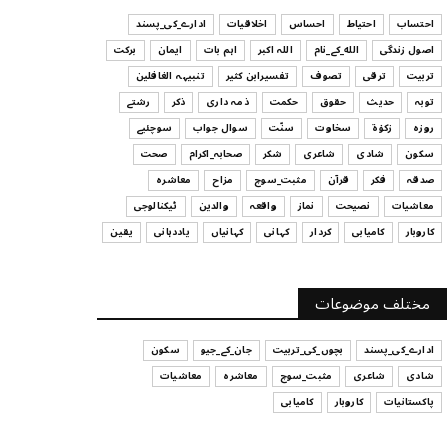
ہیں
احتساب
احتیاط
احساس
اخلاقیات
ادارے_کی_پسند
July 29, 2026
اصول زندگی
الله_کے_نام
اللہ اکبر
اہم بات
ایمان
برکت
UNCATEGORIZED
تربیت
ترقی
تصوف
تفسیرابن کثیر
تنبیہہ الغافلین
اس وقت آپ کا موڈ کیسا ہے؟
توبہ
حدیث
حقوق
حکمت
ذمہ داری
ذکر
رشتے
July 29, 2026
روزہ
زکوٰۃ
سخاوت
سنّت
سوال جواب
سوچئیے
سکون
شادی
شاعری
شکر
صحابہ_اکرام
صحت
UNCATEGORIZED
صدقہ
فکر
قرآن
مثبت_سوچ
مزاح
معاشرہ
قرض لینے اور دینے میں ہوشیاری
معاشیات
نصیحت
نماز
واقعہ
والدین
ٹیکنالوجی
July 29, 2026
کاروبار
کامیابی
کردار
کہانی
کہانیاں
یاددہانی
یقین
UNCATEGORIZED
آپ کا فیصلہ کرنے کا انداز
مختلف موضوعات
July 29, 2026
ادارے_کی_پسند
بچوں_کی_تربیت
جان_کے_جیو
سکون
شادی
شاعری
مثبت_سوچ
معاشرہ
معاشیات
پاکستانیات
کاروبار
کامیابی