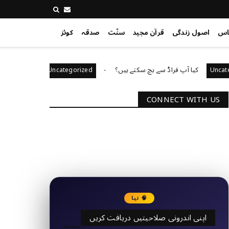
اس
اصول زندگی
قرآن مجید
سنّت
صدقہ
کوئز
کیا آپ فراڈ سے بچ سکتے ہیں؟
آپ کا قیادت کا انداز ک
Uncategorized
CONNECT WITH US
2340
Followers
3290
Followers
🧠 نیا
اپنی اندرونی صلاحیتیں دریافت کریں