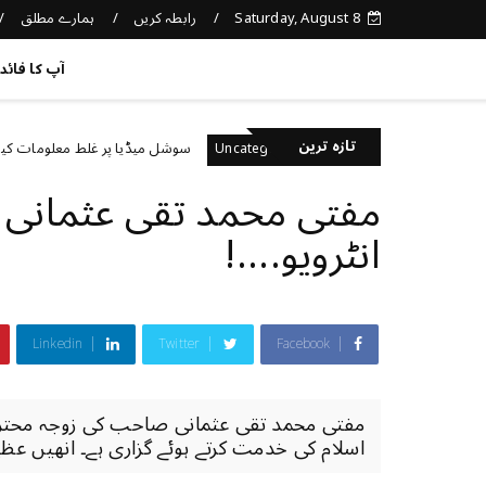
Saturday, August 8
رابطہ کریں
ہمارے مطلق
کچھ نیا جانیں
آپ کا فائد
تازہ ترین
 رکھتے ہیں؟
سوشل میڈیا پر غلط معلومات کیسے پہچان
Uncategorized
مفتی محمد تقی عثمانی 
انٹرویو....!
Linkedin
Twitter
Facebook
مفتی محمد تقی عثمانی صاحب کی زوجہ محترمہ 
اسلام کی خدمت کرتے ہوئے گزاری ہے۔ انھیں عظیم