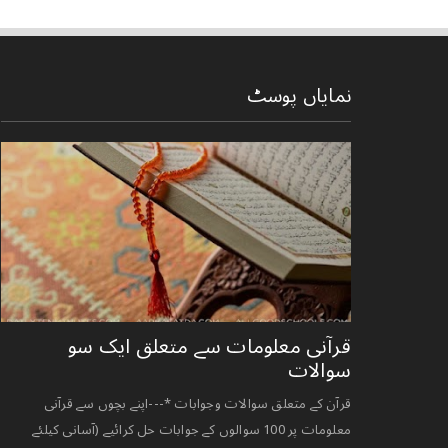
نمایاں پوسٹ
قرآنی ‏معلومات ‏سے ‏متعلق ‏ایک ‏سو
‏سوالات ‏
قرآن کے متعلق سوالات وجوابات *---اپنے بچوں سے قرآنی
معلومات پر 100 سوالوں کے جوابات حل کرائیے (آسانی کیلئے