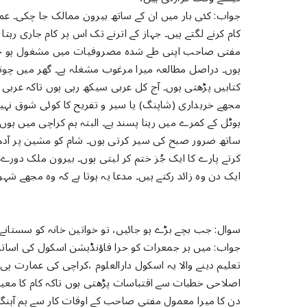
جواب: کئی بار میں ان کے ساتھ بیرون ممالک جا چکی۔ ع
کام کرنے لگتے ہیں۔ جہاز کے اترنے تک اس پر کام جاری رہت
مفتی صاحب اپنی طے شدہ مصروفیات میں مشغول ہو جاتے 
ہوں۔ دراصل مطالعہ میرا مرغوب مشغلہ ہے۔ گھر میں چون
کتابیں پڑھتی ہوں۔ آج کل عربی سیکھ رہی ہوں تاکہ عربی
مجھے خریداری (شاپنگ) یا سیر و تفریح کا کوئی شوق نہی
ہوٹل کے کمرے میں رہنا پسند ہے۔ البتہ ہم کراچی میں ہوں
ساتھ ضرور صبح کی سیر کرتی ہوں۔ شام کو مشین پر آدھ 
کرتے پارے کا ایک جُز ختم کر لیتی ہوں۔ بیرون ملک دو
ایک دن وہ زائد رکتے ہیں۔ مدعا یہ ہوتا ہے کہ وہ مجھے ش
سوال: جب بچے بڑے ہو جائیں، تو خواتین خانہ کو سستانے 
جواب: میں ہر جمعرات کو حرا فاؤنڈیشن اسکول کی اساتذ
تعلیم دینے والا یہ اسکول دارالعلوم ،کراچی کی عمارت ہ
اصلاحی خطبات سے اقتباسات پڑھتی ہوں تاکہ کام کا معیا
دن کا میرا معمول مفتی صاحب کے اوقات کار سے ہم آہنگ 