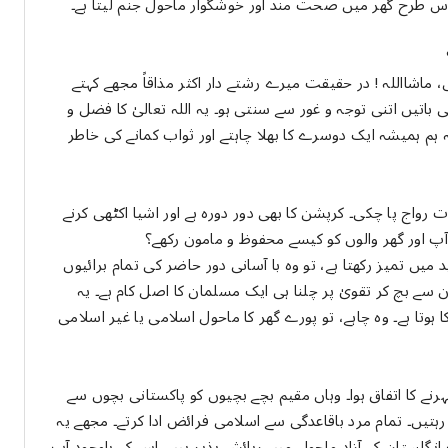
۔اس طرح گھر میں صحت مند اور خوشگوار ماحول جنم لیتا ہے۔
 ماشااللہ ! در حقیقت میرے رشتے دار اکثر مذاقاً مجھے کہتے
باتیں اتنی توجہ و غور سے سنتی ہو۔ یہ اللہ تعالیٰ کا فضل و
کہ ہم ہمیشہ ایک دوسرے کا بھلا چاہتے اور ثواب کمانے کی خاطر
ج پا چکی۔ کرپشن کا بھی دور دورہ ہے اور اشیا اکٹھی کرنے
پ اور گھر والوں کو کیسے محفوظ و مامون رکھے؟
میں تمیز رکھتا ہے، تو وہ با آسانی دور حاضر کی تمام برائیوں
ان سے بچ کر تقویٰ پر چلنا ہی ایک مسلمان کا اصل کام ہے۔ یہ
ہوتا ہے۔ وہ چاہے، تو پورے گھر کا ماحول اسلامی یا غیر اسلامی
رنے کا اتفاق ہوا۔ وہاں مقیم بچے بچیوں کو پاکستانی بچوں سے
 رہتیں۔ تمام مرد باقاعدگی سے اسلامی فرائض ادا کرتے۔ مجھے یہ
انگلستان کے آزاد ماحول میں رہائش پذیر ہیں۔ اس کے باوجود آپ