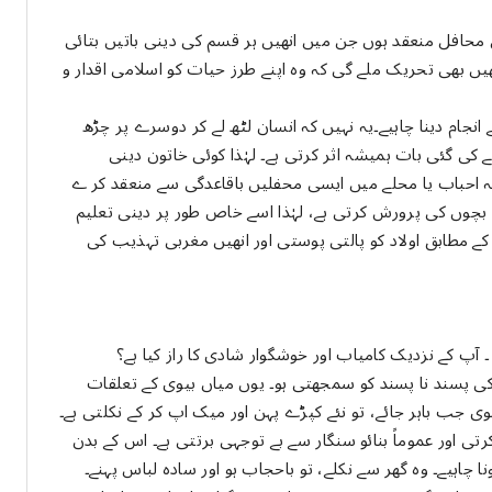
محافل منعقد ہوں جن میں انھیں ہر قسم کی دینی باتیں بتائی
ں بھی تحریک ملے گی کہ وہ اپنے طرز حیات کو اسلامی اقدار و
ام دینا چاہیے۔یہ نہیں کہ انسان لٹھ لے کر دوسرے پر چڑھ
ے کی گئی بات ہمیشہ اثر کرتی ہے۔ لہٰذا کوئی خاتون دینی
لقہ احباب یا محلے میں ایسی محفلیں باقاعدگی سے منعقد کر ے
 بچوں کی پرورش کرتی ہے، لہٰذا اسے خاص طور پر دینی تعلیم
کے مطابق اولاد کو پالتی پوستی اور انھیں مغربی تہذیب کی
پ کے نزدیک کامیاب اور خوشگوار شادی کا راز کیا ہے؟
 کی پسند نا پسند کو سمجھتی ہو۔ یوں میاں بیوی کے تعلقات
یوی جب باہر جائے، تو نئے کپڑے پہن اور میک اپ کر کے نکلتی ہے۔
اور عموماً بنائو سنگار سے بے توجہی برتتی ہے۔ اس کے بدن
ونا چاہیے۔ وہ گھر سے نکلے، تو باحجاب ہو اور سادہ لباس پہنے۔