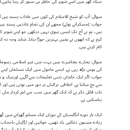
جبکہ گھر میں اسے شوہر کی خاطر بن سنور کر رہنا چاہیے
سوال: آپ کو شیخ الاسلام کی کون سی عادات پسند ہیں؟
جواب: (مسکراتے ہوئے) مجھے ان کی تمام عادتیں پسند ہیں،
ہیں، ہم نے آج تک ایسی بیوی نہیں دیکھی جو اپنے شوہر کی 
کرم ہے کہ انھوں نے ہمیں بہترین جوڑا بنایا۔ شاید وجہ یہ 
کام کرتے ہیں۔
سوال: ہمارے معاشرے میں بہت سی غیر اسلامی رسومات روا
کی ہوس بڑھ رہی ہے۔ ایسے ماحول میں ایک مسلمان اپنے آ
جواب: اگر ایک خاندان دینی تعلیمات سے آگہی اورنیک و بد 
سے بچ سکتا ہے۔ اخلاقی برائیاں ہر دور میں ہوتی ہیں اور 
بات قابل ذکر ہے کہ ایک گھر میں سب سے اہم کردار ماں کا 
بناسکتی ہے۔
ایک بار دورہ انگلستان کے دوران ایک مسلم گھرانے میں ٹھہ
زیادہ مسنون دعائیں یاد تھیں۔ خواتین اور لڑکیاں باحجاب
دیکھ کر تعجب ہوا۔ میں نے ان سے دریافت کیا کہ آپ لوگ 