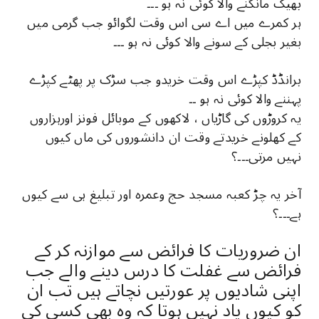
ﺑﮭﯿﮏ ﻣﺎﻧﮕﻨﮯ ﻭﺍﻻ ﮐﻮﺋﯽ ﻧﮧ ﮨﻮ ۔۔۔
ﮨﺮ ﮐﻤﺮﮮ ﻣﯿﮟ ﺍﮮ ﺳﯽ ﺍﺱ ﻭﻗﺖ ﻟﮕﻮﺍئو ﺟﺐ گرمی میں
بغیر بجلی کے سونے والا کوئی نہ ہو ۔۔۔
ﺑﺮﺍﻧﮉﮈ ﮐﭙﮍﮮ ﺍﺱ ﻭﻗﺖ ﺧﺮﯾﺪو ﺟﺐ ﺳﮍﮎ ﭘﺮ ﭘﮭﭩﮯ ﮐﭙﮍﮮ
ﭘﮩﻨﻨﮯ ﻭﺍﻻ ﮐﻮﺋﯽ ﻧﮧ ﮨﻮ ۔۔
یہ کروڑوں کی گاڑیاں ، لاکھوں کے موبائل فونز اورہزاروں
کے کھلونے خریدتے وقت ان دانشوروں کی ماں کیوں
نہیں مرتی۔۔۔؟
آخر یہ چڑ کعبہ مسجد حج وعمرہ اور تبلیغ ہی سے کیوں
ہے۔۔۔؟
ان ضروریات کا فرائض سے موازنہ کر کے
فرائض سے غفلت کا درس دینے والے جب
اپنی شادیوں پر عورتیں نچاتے ہیں تب ان
کو کیوں یاد نہیں ہوتا کہ وہ بھی کسی کی