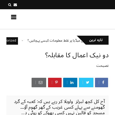
کچھ نیا جانیں
تازہ ترین
سوشل میڈیا پر غلط معلومات کیسے پہچانیں؟
Uncategorized
Unca
دو نیک اعمال کا مقابلہ؟
نصیحت
آج کل کچھ لبرلز واویلا کر رہے ہیں کہ: کعبہ کے گرد
گھومنے سے پہلے کسی غریب کے گھر گھوم آؤ۔۔۔
مسجد کو قالین نہیں کسی بھوکے کو روٹی د...