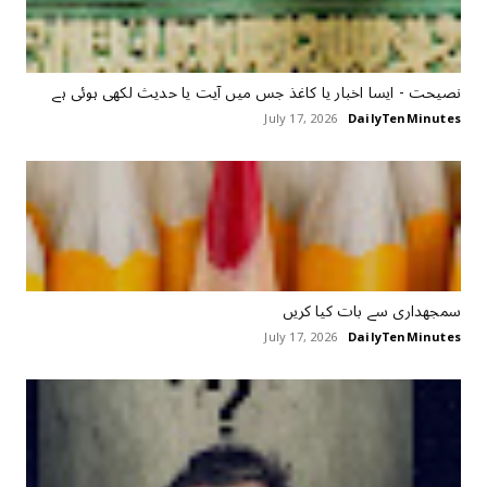
نصیحت - ایسا اخبار یا کاغذ جس میں آیت یا حدیث لکھی ہوئی ہے
July 17, 2026
DailyTenMinutes
سمجھداری سے بات ‏کیا ‏کریں
July 17, 2026
DailyTenMinutes