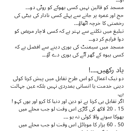
مسجد کو قالین نہیں کسی بھوکے کو روٹی دو۔۔۔
حج اور عمرہ پر جانے سے پہلے کسی نادار کی بیٹی کی
رخصتی کا خرچہ اٹھاؤ۔۔۔
تبلیغ میں نکلنے سے بہتر ہے کہ کسی لاچار مریض کو
دوا فراہم کر دو۔۔۔
مسجد میں سیمنٹ کی بوری دینے سے افضل ہے کہ
کسی بیوہ کے گھر آٹے کی بوری دے آؤ۔۔۔
یاد رکھیں۔۔۔!
دو نیک اعمال کو اس طرح تقابل میں پیش کرنا کوئی
دینی خدمت یا انسانی ہمدردی نہیں بلکہ عین جہالت
ہے۔
اگر تقابل ہی کرنا ہے تو دین اور دنیا کا کرو اور یوں کہو !
15 ، 20 ﻻکھ ﮐﯽ ﮔﺎﮌﯼ ﺍﺱ ﻭﻗﺖ لو ﺟﺐ ﻣﺤﻠﮯ ﻣﯿﮟ
ﺑﮭﻮﮐﺎ ﺳﻮﻧﮯ ﻭﺍﻻ ﮐﻮﺋﯽ ﻧﮧ ﮨﻮ ۔۔۔
50 ، 60 ﮨﺰﺍﺭ ﮐﺎ ﻣﻮﺑﺎﺋﻞ ﺍﺱ ﻭﻗﺖ لو ﺟﺐ ﻣﺤﻠﮯ ﻣﯿﮟ