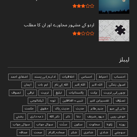
اردو کے مشہور محاورے اور ان کا مطلب
لیبلز
احتساب
احتیاط
احساس
اخلاقیات
ادارے_کی_پسند
اشفاق احمد
اصول زندگی
اللہ اکبر
الله_اکبر
الله_کے_نام
اہم بات
ایمان
بچوں_کی_تربیت
برکت
پاکستانیات
تبليغ
تربیت
ترقی
تصوف
تصوّف
تفسیرابن کثیر
تنبیہہ الغافلین
توبہ
ٹیکنالوجی
جان_کے_جیو
جنید_طاہر
حدیث
حدیث_پاک
حقوق
حکمت
خوش رہیں
درود_شریف
دعا
ذکر
ذکر_الله
ذمہ داری
رشتے
روزہ
زکوٰۃ
سخاوت
سکون
سنّت
سوال جواب
سوال_جواب
سوچئیے
شادی
شاعری
شکر
صحابہ_اکرام
صحت
صدقہ