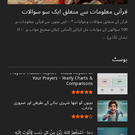
قرآنی ‏معلومات ‏سے ‏متعلق ‏ایک ‏سو ‏سوالات ‏
قرآن کے متعلق سوالات وجوابات *---اپنے بچوں سے قرآنی معلومات پر
100 سوالوں کے جوابات حل کرائیے (آسانی کیلئے صحیح جواب پر ✅ کا
نشان لگا ہے) ...
پوسٹ
Prayers Tracker Report - Visual Report of
Your Prayers - Yearly Charts &
Comparisons
بچوں کو اچھا شہری بنانے کے طریقے اور ضروری
عادات
دعا - ‎اَسْتَغْفِرُ اللهَ رَبِّىْ مِنْ کل ذَنبٍ وَّاَتُوْبُ اِلَيْهِ