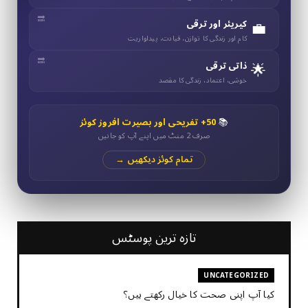
💼
کیریئر اور ترقی
کام اور زندگی کا توازن، قیادت، پیداواریت
🌟
ذاتی ترقی
خوشی، اعتماد، زندگی کا مقصد
📚
50+ تفریحی اور بصیرت افروز کوئز
صرف 2 منٹ میں اپنے آپ کو جانیں
تمام کوئز دیکھیں →
تازہ ترین پوسٹس
UNCATEGORIZED
کیا آپ اپنی صحت کا خیال رکھتے ہیں؟