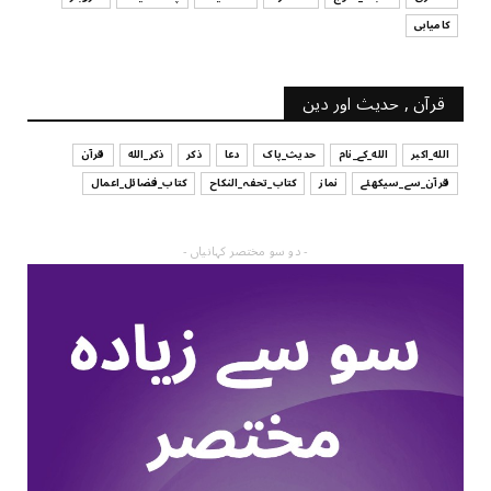
کامیابی
قرآن , حدیث اور دین
الله_اکبر
الله_کے_نام
حدیث_پاک
دعا
ذکر
ذکر_الله
قرآن
قرآن_سے_سیکھئے
نماز
کتاب_تحفہ_النکاح
کتاب_فضائل_اعمال
- دو سو مختصر کہانیاں -