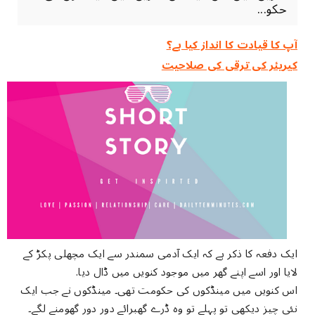
حکو...
آپ کا قیادت کا انداز کیا ہے؟
کیریئر کی ترقی کی صلاحیت
ایک دفعہ کا ذکر ہے کہ ایک آدمی سمندر سے ایک مچھلی پکڑ کے
لایا اور اسے اپنے گھر میں موجود کنویں میں ڈال دیا.
اس کنویں میں مینڈکوں کی حکومت تھی۔ مینڈکوں نے جب ایک
نئی چیز دیکھی تو پہلے تو وہ ڈرے گھبرائے دور دور گھومنے لگے۔