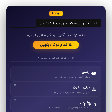
🧠 نیا
اپنی اندرونی صلاحیتیں دریافت کریں
50+ مختصر کوئز
متاثر کن · خود آگاہی · زندگی بدلنے والے کوئز
🚀 تمام کوئز دیکھیں
⚡ ہر کوئز صرف 2 منٹ ⚡
❤️
رشتے
معاون شوہر، مطابقت، جذباتی اعتماد
🧘
ذہنی سکون
تناؤ کی سطح، اضطراب، جذباتی ذہانت
👨‍👧‍👦
والدین
عظیم باپ، والدین کے انداز، خاندانی بندھن