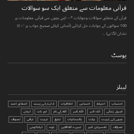
قرآنی ‏معلومات ‏سے ‏متعلق ‏ایک ‏سو ‏سوالات ‏
قرآن کے متعلق سوالات وجوابات *---اپنے بچوں سے قرآنی معلومات پر
100 سوالوں کے جوابات حل کرائیے (آسانی کیلئے صحیح جواب پر ✅ کا
نشان لگا ہے) ...
پوسٹ
لیبلز
احتساب
احتیاط
احساس
اخلاقیات
ادارے_کی_پسند
اشفاق احمد
اصول زندگی
اللہ اکبر
الله_اکبر
الله_کے_نام
اہم بات
ایمان
بچوں_کی_تربیت
برکت
پاکستانیات
تبليغ
تربیت
ترقی
تصوف
تصوّف
تفسیرابن کثیر
تنبیہہ الغافلین
توبہ
ٹیکنالوجی