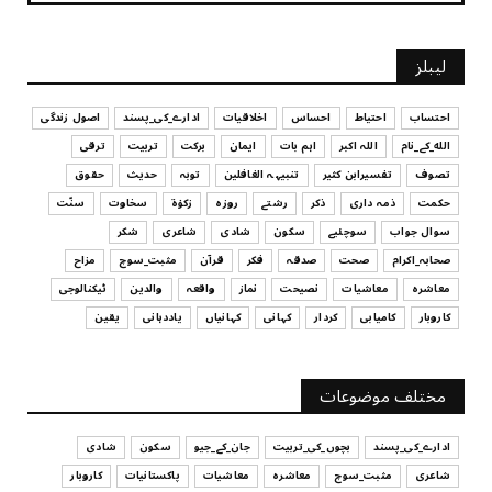
July 29, 2026
UNCATEGORIZED
لیبلز
کیا آپ اپنے باس کو مؤثر طریقے سے منظم کر رہے ہیں
July 29, 2026
احتساب
احتیاط
احساس
اخلاقیات
ادارے_کی_پسند
اصول زندگی
الله_کے_نام
اللہ اکبر
اہم بات
ایمان
برکت
تربیت
ترقی
UNCATEGORIZED
تصوف
تفسیرابن کثیر
تنبیہہ الغافلین
توبہ
حدیث
حقوق
اس وقت آپ کا موڈ کیسا ہے؟
حکمت
ذمہ داری
ذکر
رشتے
روزہ
زکوٰۃ
سخاوت
سنّت
July 29, 2026
سوال جواب
سوچئیے
سکون
شادی
شاعری
شکر
UNCATEGORIZED
صحابہ_اکرام
صحت
صدقہ
فکر
قرآن
مثبت_سوچ
مزاح
قرض لینے اور دینے میں ہوشیاری
معاشرہ
معاشیات
نصیحت
نماز
واقعہ
والدین
ٹیکنالوجی
July 29, 2026
کاروبار
کامیابی
کردار
کہانی
کہانیاں
یاددہانی
یقین
UNCATEGORIZED
آپ کا فیصلہ کرنے کا انداز
مختلف موضوعات
July 29, 2026
ادارے_کی_پسند
بچوں_کی_تربیت
جان_کے_جیو
سکون
شادی
شاعری
مثبت_سوچ
معاشرہ
معاشیات
پاکستانیات
کاروبار