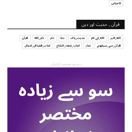
کامیابی
قرآن , حدیث اور دین
الله_اکبر
الله_کے_نام
حدیث_پاک
دعا
ذکر
ذکر_الله
قرآن
قرآن_سے_سیکھئے
نماز
کتاب_تحفہ_النکاح
کتاب_فضائل_اعمال
- دو سو مختصر کہانیاں -