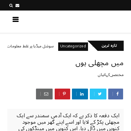
کچھ نیا جانیں
تازہ ترین
ل رکھتے ہیں؟
سوشل میڈیا پر غلط معلومات کیسے پہچا
Uncategorized
میں مچھلی ہوں
مختصر_کہانیاں
ایک دفعہ کا ذکر ہے کہ ایک آدمی سمندر سے ایک
مچھلی پکڑ کے لایا اور اسے اپنے گھر میں موجود
کنویں میں ڈال دیا. اس کنویں میں مینڈکوں کی