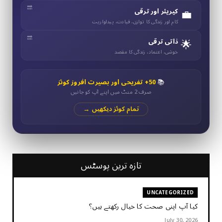
💼
کیریئر اور ترقی
کام اور زندگی کا توازن، قیادت، پیداواریت
🌟
ذاتی ترقی
خوشی، اعتماد، زندگی کا مقصد
📚
50+ تفریحی اور بصیرت افروز کوئز
صرف 2 منٹ میں اپنے آپ کو جانیں
تمام کوئز دیکھیں →
تازہ ترین پوسٹس
UNCATEGORIZED
کیا آپ اپنی صحت کا خیال رکھتے ہیں؟
July 30, 2026