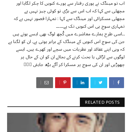
اب تو مینڈک نے پوری رفتار سے پورے کنویں کا چکر لگایا اور
مچھلی سے کہا کہ اب اس سے بڑی تو کوئی چیز نہیں ہے
مچھلی مسکرائی اور مینڈک سے کہا : تمہارا قصور نہیں ہے کہ
تمہاری سوچ ہی اس کنویں تک ہے۔۔۔۔۔۔
۔۔اسی طرح ہمارے معاشرے میں کُچھ لوگ بھی ایسے ہوتے ہیں
جن کی سوچ اس کنویں کے مینڈک کے برابر ہوتی ہے۔ ان کو لگتا ہے
کہ وہی اپنے عقائد اور نظریات میں سچے اور کھرے ہیں۔ ایسے
لوگوں سے لڑائی یا بحث کرنے کے بجائے ان کو ان کے حال پر
چھوڑیں اور ان کی سوچ پر مسکرا کر آگے بڑھ جایئں 
RELATED POSTS