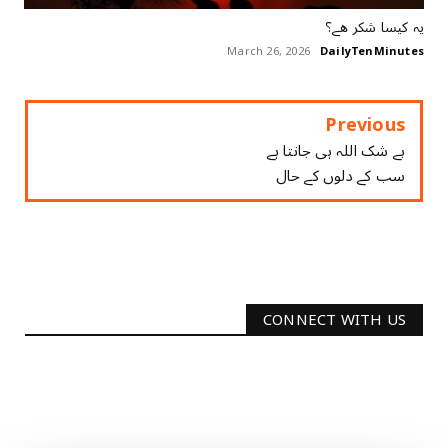
ﯾﮧ ﮐﯿﺴﺎ ﺷﮑﺮ ﮬﮯ؟
March 26, 2026
DailyTenMinutes
Previous
بے شک اللہ ہی جانتا ہے
سب کے دلوں کے حال
CONNECT WITH US
2340
Followers
3290
Followers