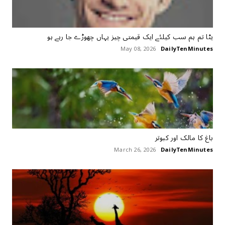
یٹا تم ہم سب کیلئے ایک قیمتی چیز یہاں چھوڑے جا رہے ہو
May 08, 2026
DailyTenMinutes
باغ کا مالک اور کبوتر
March 26, 2026
DailyTenMinutes