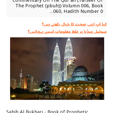
Commentary On The Qur'an (Tafseer Of
The Prophet (pbuh)) Volumn 006, Book
060, Hadith Number 0...
کیا آپ اپنی صحت کا خیال رکھتے ہیں؟
سوشل میڈیا پر غلط معلومات کیسے پہچانیں؟
Sahih Al Bukhari - Book of Prophetic