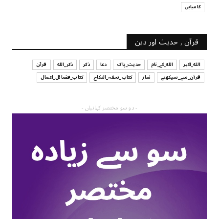
کامیابی
قرآن , حدیث اور دین
الله_اکبر
الله_کے_نام
حدیث_پاک
دعا
ذکر
ذکر_الله
قرآن
قرآن_سے_سیکھئے
نماز
کتاب_تحفہ_النکاح
کتاب_فضائل_اعمال
- دو سو مختصر کہانیاں -