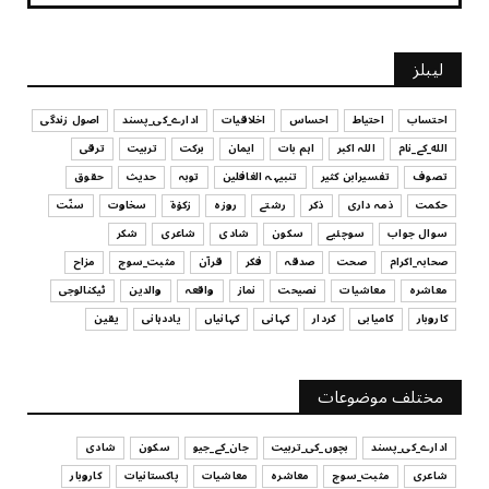
July 29, 2026
UNCATEGORIZED
لیبلز
کیا آپ اپنے باس کو مؤثر طریقے سے منظم کر رہے ہیں
July 29, 2026
احتساب
احتیاط
احساس
اخلاقیات
ادارے_کی_پسند
اصول زندگی
الله_کے_نام
اللہ اکبر
اہم بات
ایمان
برکت
تربیت
ترقی
UNCATEGORIZED
تصوف
تفسیرابن کثیر
تنبیہہ الغافلین
توبہ
حدیث
حقوق
اس وقت آپ کا موڈ کیسا ہے؟
حکمت
ذمہ داری
ذکر
رشتے
روزہ
زکوٰۃ
سخاوت
سنّت
July 29, 2026
سوال جواب
سوچئیے
سکون
شادی
شاعری
شکر
UNCATEGORIZED
صحابہ_اکرام
صحت
صدقہ
فکر
قرآن
مثبت_سوچ
مزاح
قرض لینے اور دینے میں ہوشیاری
معاشرہ
معاشیات
نصیحت
نماز
واقعہ
والدین
ٹیکنالوجی
July 29, 2026
کاروبار
کامیابی
کردار
کہانی
کہانیاں
یاددہانی
یقین
UNCATEGORIZED
آپ کا فیصلہ کرنے کا انداز
مختلف موضوعات
July 29, 2026
ادارے_کی_پسند
بچوں_کی_تربیت
جان_کے_جیو
سکون
شادی
شاعری
مثبت_سوچ
معاشرہ
معاشیات
پاکستانیات
کاروبار