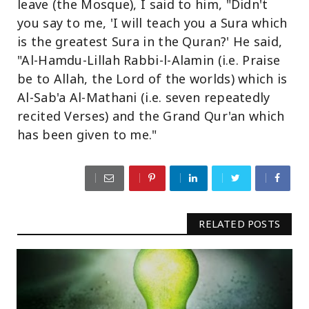
leave (the Mosque), I said to him, "Didn't
you say to me, 'I will teach you a Sura which
is the greatest Sura in the Quran?' He said,
"Al-Hamdu-Lillah Rabbi-l-Alamin (i.e. Praise
be to Allah, the Lord of the worlds) which is
Al-Sab'a Al-Mathani (i.e. seven repeatedly
recited Verses) and the Grand Qur'an which
has been given to me."
RELATED POSTS