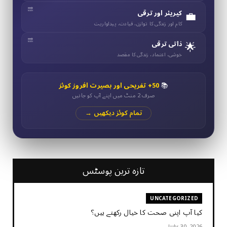
💼
کیریئر اور ترقی
کام اور زندگی کا توازن، قیادت، پیداواریت
🌟
ذاتی ترقی
خوشی، اعتماد، زندگی کا مقصد
📚
50+ تفریحی اور بصیرت افروز کوئز
صرف 2 منٹ میں اپنے آپ کو جانیں
تمام کوئز دیکھیں →
تازہ ترین پوسٹس
UNCATEGORIZED
کیا آپ اپنی صحت کا خیال رکھتے ہیں؟
July 30, 2026