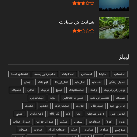
شہادت کی سعادت
لیبلز
احتساب
احتیاط
احساس
اخلاقیات
ادارے_کی_پسند
اشفاق احمد
اصول زندگی
اللہ اکبر
الله_اکبر
الله_کے_نام
اہم بات
ایمان
بچوں_کی_تربیت
برکت
پاکستانیات
تبليغ
تربیت
ترقی
تصوف
تصوّف
تفسیرابن کثیر
تنبیہہ الغافلین
توبہ
ٹیکنالوجی
جان_کے_جیو
جنید_طاہر
حدیث
حدیث_پاک
حقوق
حکمت
خوش رہیں
درود_شریف
دعا
ذکر
ذکر_الله
ذمہ داری
رشتے
روزہ
زکوٰۃ
سخاوت
سکون
سنّت
سوال جواب
سوال_جواب
سوچئیے
شادی
شاعری
شکر
صحابہ_اکرام
صحت
صدقہ