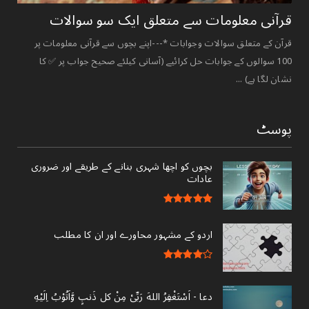
قرآنی ‏معلومات ‏سے ‏متعلق ‏ایک ‏سو ‏سوالات ‏
قرآن کے متعلق سوالات وجوابات *---اپنے بچوں سے قرآنی معلومات پر
100 سوالوں کے جوابات حل کرائیے (آسانی کیلئے صحیح جواب پر ✅ کا
نشان لگا ہے) ...
پوسٹ
بچوں کو اچھا شہری بنانے کے طریقے اور ضروری
عادات
اردو کے مشہور محاورے اور ان کا مطلب
دعا - ‎اَسْتَغْفِرُ اللهَ رَبِّىْ مِنْ کل ذَنبٍ وَّاَتُوْبُ اِلَيْهِ