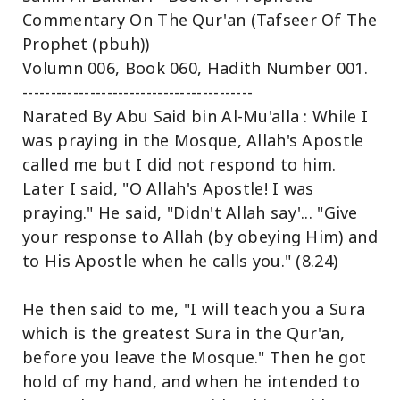
Commentary On The Qur'an (Tafseer Of The
Prophet (pbuh))
Volumn 006, Book 060, Hadith Number 001.
-----------------------------------------
Narated By Abu Said bin Al-Mu'alla : While I
was praying in the Mosque, Allah's Apostle
called me but I did not respond to him.
Later I said, "O Allah's Apostle! I was
praying." He said, "Didn't Allah say'... "Give
your response to Allah (by obeying Him) and
to His Apostle when he calls you." (8.24)
He then said to me, "I will teach you a Sura
which is the greatest Sura in the Qur'an,
before you leave the Mosque." Then he got
hold of my hand, and when he intended to