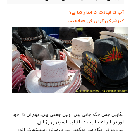
آپ کا قیادت کا انداز کیا ہے؟
کیریئر کی ترقی کی صلاحیت
نگاہیں جس جگہ جاتی ہیں، وہیں جمتی ہیں۔ پھر ان کا اچھا
اور برا اثر اعصاب و دماغ اور ہارمونز پر پڑتا ہے۔
شہوت کی نگاہ سے دیکھنے سے ہارمونزی سسٹم کے اندر