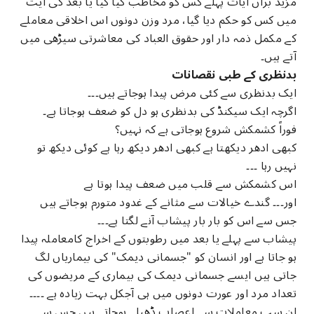
مزید برآں آیات پہلے کس کو مخاطب کیا گیا یا بعد کی آیت
میں کس کو حکم دیا گیا، مرد وزن دونوں اس اخلاقی معاملے
کے مکمل ذمہ دار اور حقوق العباد کی معاشرتی سیڑھی میں
آتے ہیں۔
بدنظری کے طبی نقصانات
ایک بدنظری سے کئی مرض پیدا ہوجاتے ہیں۔۔۔
اگرچہ ایک سیکنڈ کی بدنظری ہو دل کو ضعف ہوجاتا ہے۔
فوراً کشمکش شروع ہوجاتی ہے کہ نہیں؟
کبھی ادھر دیکھتا ہے کبھی ادھر دیکھ رہا ہے کوئی دیکھ تو
نہیں رہا ۔۔۔
اس کشمکش سے قلب میں ضعف پیدا ہوتا ہے
اور۔۔۔ گندے خیالات سے مثانے کے غدود متورم ہوجاتے ہیں
جس سے اس کو بار بار پیشاب آنے لگتا ہے۔۔۔
پیشاب سے پہلے یا بعد میں رطوبتوں کے اخراج کامعاملہ پیدا
ہو جاتا ہے اور انسان کو "جسمانی دیمک" کی بیماریاں لگ
جاتی ہیں ایسے جسمانی دیمک کی بیماری کے مریضوں کی
تعداد مرد اور عورت دونوں میں ہی آجکل بہت زیادہ ہے ۔۔۔۔
ان سب معاملات سے اعصاب ڈھیلے ہوجاتے ہیں جس سے