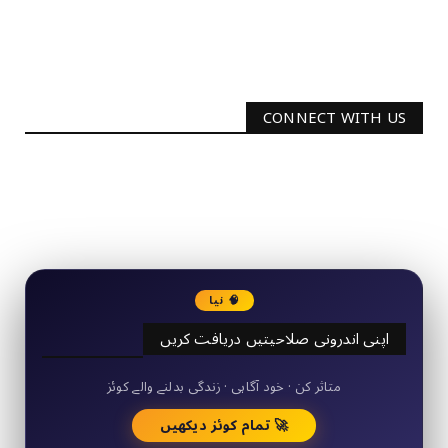
CONNECT WITH US
2340
Followers
3290
Followers
🧠 نیا
اپنی اندرونی صلاحیتیں دریافت کریں
50+ مختصر کوئز
متاثر کن · خود آگاہی · زندگی بدلنے والے کوئز
🚀 تمام کوئز دیکھیں