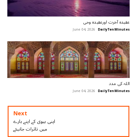
عقیدہ آخرت اورعقیدہ وحی
June 04, 2026
DailyTenMinutes
اللہ ‏کی ‏مدد
June 04, 2026
DailyTenMinutes
Next
اپنی بیوی کے اپنے بارے
میں تاثرات جانیئے