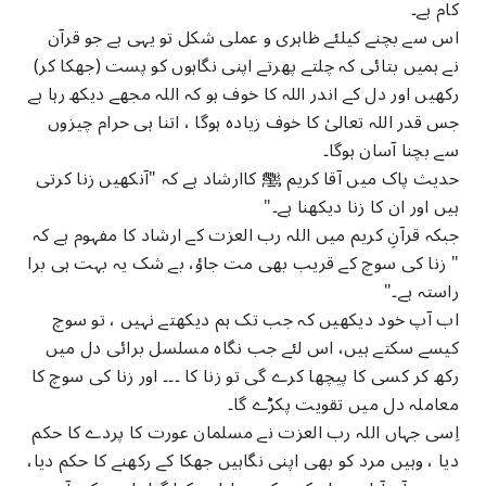
کام ہے۔
اس سے بچنے کیلئے ظاہری و عملی شکل تو یہی ہے جو قرآن
نے ہمیں بتائی کہ چلتے پھرتے اپنی نگاہوں کو پست (جھکا کر)
رکھیں اور دل کے اندر اللہ کا خوف ہو کہ اللہ مجھے دیکھ رہا ہے
جس قدر اللہ تعالیٰ کا خوف زیادہ ہوگا ، اتنا ہی حرام چیزوں
سے بچنا آسان ہوگا۔
حدیث پاک میں آقا کریم ﷺ کاارشاد ہے کہ "آنکھیں زنا کرتی
ہیں اور ان کا زنا دیکھنا ہے۔"
جبکہ قرآنِ کریم میں اللہ رب العزت کے ارشاد کا مفہوم ہے کہ
" زنا کی سوچ کے قریب بھی مت جاؤ، بے شک یہ بہت ہی برا
راستہ ہے۔"
اب آپ خود دیکھیں کہ جب تک ہم دیکھتے نہیں ، تو سوچ
کیسے سکتے ہیں، اس لئے جب نگاہ مسلسل برائی دل میں
رکھ کر کسی کا پیچھا کرے گی تو زنا کا ۔۔۔ اور زنا کی سوچ کا
معاملہ دل میں تقویت پکڑے گا۔
اِسی جہاں اللہ رب العزت نے مسلمان عورت کا پردے کا حکم
دیا ، وہیں مرد کو بھی اپنی نگاہیں جھکا کے رکھنے کا حکم دیا،