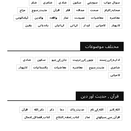
سوال جواب
سوچئیے
سکون
شادی
شاعری
شکر
UNCATEGORIZED
صحابہ_اکرام
صحت
صدقہ
فکر
قرآن
مثبت_سوچ
مزاح
قرض لینے اور دینے میں ہوشیاری
معاشرہ
معاشیات
نصیحت
نماز
واقعہ
والدین
ٹیکنالوجی
July 29, 2026
کاروبار
کامیابی
کردار
کہانی
کہانیاں
یاددہانی
یقین
UNCATEGORIZED
آپ کا فیصلہ کرنے کا انداز
مختلف موضوعات
July 29, 2026
ادارے_کی_پسند
بچوں_کی_تربیت
جان_کے_جیو
سکون
شادی
شاعری
مثبت_سوچ
معاشرہ
معاشیات
پاکستانیات
کاروبار
کامیابی
قرآن , حدیث اور دین
الله_اکبر
الله_کے_نام
حدیث_پاک
دعا
ذکر
ذکر_الله
قرآن
قرآن_سے_سیکھئے
نماز
کتاب_تحفہ_النکاح
کتاب_فضائل_اعمال