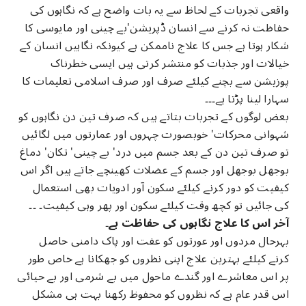
واقعی تجربات کے لحاظ سے یہ بات واضح ہے کہ نگاہوں کی
حفاظت نہ کرنے سے انسان ڈپریشن'بے چینی اور مایوسی کا
شکار ہوتا ہے جس کا علاج ناممکن ہے کیونکہ نگاہیں انسان کے
خیالات اور جذبات کو منتشر کرتی ہیں ایسی خطرناک
پوزیشن سے بچنے کیلئے صرف اور صرف اسلامی تعلیمات کا
سہارا لینا پڑتا ہے۔۔۔
بعض لوگوں کے تجربات بتاتے ہیں کہ صرف تین دن نگاہوں کو
شہوانی محرکات' خوبصورت چہروں اور عمارتوں میں لگائیں
تو صرف تین دن کے بعد جسم میں درد' بے چینی' تکان' دماغ
بوجھل بوجھل اور جسم کے عضلات کھینچے جاتے ہیں اگر اس
کیفیت کو دور کرنے کیلئے سکون آور ادویات بھی استعمال
کی جائیں تو کچھ وقت کیلئے سکون اور پھر وہی کیفیت۔ ۔۔
آخر اس کا علاج نگاہوں کی حفاظت ہے۔
بہرحال مردوں اور عورتوں کو عفت اور پاک دامنی حاصل
کرنے کیلئے بہترین علاج اپنی نظروں کو جھکانا ہے خاص طور
پر اس معاشرے اور گندے ماحول میں بے شرمی اور بے حیائی
اس قدر عام ہے کہ نظروں کو محفوظ رکھنا بہت ہی مشکل