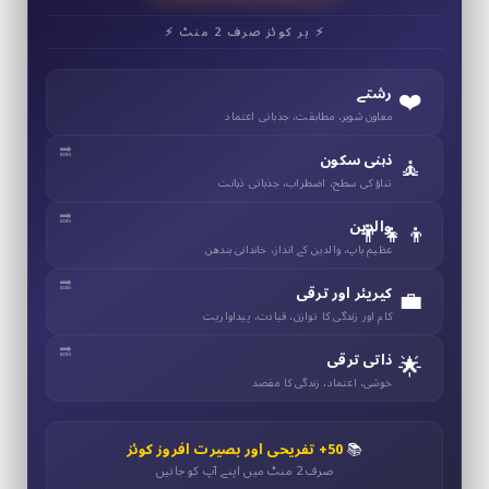
⚡ ہر کوئز صرف 2 منٹ ⚡
❤️
رشتے
معاون شوہر، مطابقت، جذباتی اعتماد
🧘
ذہنی سکون
تناؤ کی سطح، اضطراب، جذباتی ذہانت
👨‍👧‍👦
والدین
عظیم باپ، والدین کے انداز، خاندانی بندھن
💼
کیریئر اور ترقی
کام اور زندگی کا توازن، قیادت، پیداواریت
🌟
ذاتی ترقی
خوشی، اعتماد، زندگی کا مقصد
📚
50+ تفریحی اور بصیرت افروز کوئز
صرف 2 منٹ میں اپنے آپ کو جانیں