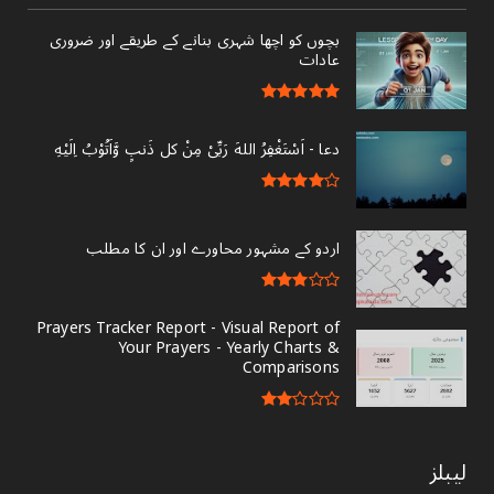
بچوں کو اچھا شہری بنانے کے طریقے اور ضروری
عادات
دعا - ‎اَسْتَغْفِرُ اللهَ رَبِّىْ مِنْ کل ذَنبٍ وَّاَتُوْبُ اِلَيْهِ
اردو کے مشہور محاورے اور ان کا مطلب
Prayers Tracker Report - Visual Report of
Your Prayers - Yearly Charts &
Comparisons
لیبلز