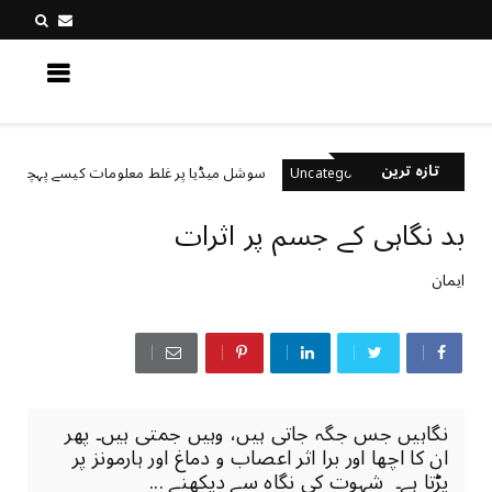
کچھ نیا جانیں
تازہ ترین
؟
سوشل میڈیا پر غلط معلومات کیسے پہچانیں؟
Uncategorized
بد نگاہی کے جسم پر اثرات
ایمان
نگاہیں جس جگہ جاتی ہیں، وہیں جمتی ہیں۔ پھر
ان کا اچھا اور برا اثر اعصاب و دماغ اور ہارمونز پر
پڑتا ہے۔ شہوت کی نگاہ سے دیکھنے ...