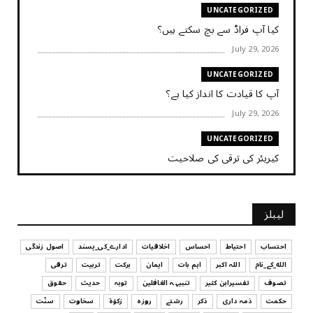
UNCATEGORIZED
کیا آپ فراڈ سے بچ سکتے ہیں؟
July 29, 2026
UNCATEGORIZED
آپ کا قیادت کا انداز کیا ہے؟
July 29, 2026
UNCATEGORIZED
کیریئر کی ترقی کی صلاحیت
July 29, 2026
UNCATEGORIZED
لیبلز
کیا آپ اپنے باس کو مؤثر طریقے سے منظم کر رہے ہیں
July 29, 2026
احتساب
احتیاط
احساس
اخلاقیات
ادارے_کی_پسند
اصول زندگی
الله_کے_نام
اللہ اکبر
اہم بات
ایمان
برکت
تربیت
ترقی
UNCATEGORIZED
تصوف
تفسیرابن کثیر
تنبیہہ الغافلین
توبہ
حدیث
حقوق
اس وقت آپ کا موڈ کیسا ہے؟
حکمت
ذمہ داری
ذکر
رشتے
روزہ
زکوٰۃ
سخاوت
سنّت
July 29, 2026