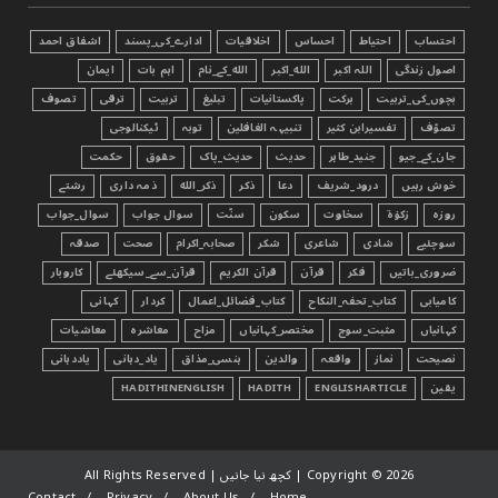
احتساب
احتیاط
احساس
اخلاقیات
ادارے_کی_پسند
اشفاق احمد
اصول زندگی
اللہ اکبر
الله_اکبر
الله_کے_نام
اہم بات
ایمان
بچوں_کی_تربیت
برکت
پاکستانیات
تبليغ
تربیت
ترقی
تصوف
تصوّف
تفسیرابن کثیر
تنبیہہ الغافلین
توبہ
ٹیکنالوجی
جان_کے_جیو
جنید_طاہر
حدیث
حدیث_پاک
حقوق
حکمت
خوش رہیں
درود_شریف
دعا
ذکر
ذکر_الله
ذمہ داری
رشتے
روزہ
زکوٰۃ
سخاوت
سکون
سنّت
سوال جواب
سوال_جواب
سوچئیے
شادی
شاعری
شکر
صحابہ_اکرام
صحت
صدقہ
ضروری_باتیں
فکر
قرآن
قرآن الکریم
قرآن_سے_سیکھئے
کاروبار
کامیابی
کتاب_تحفہ_النکاح
کتاب_فضائل_اعمال
کردار
کہانی
کہانیاں
مثبت_سوچ
مختصر_کہانیاں
مزاح
معاشرہ
معاشیات
نصیحت
نماز
واقعہ
والدین
ہنسی_مذاق
یاد_دہانی
یاددہانی
یقین
ENGLISHARTICLE
HADITH
HADITHINENGLISH
2026 | کچھ نیا جانیں | All Rights Reserved
Copyright ©
Contact
Privacy
About Us
Home