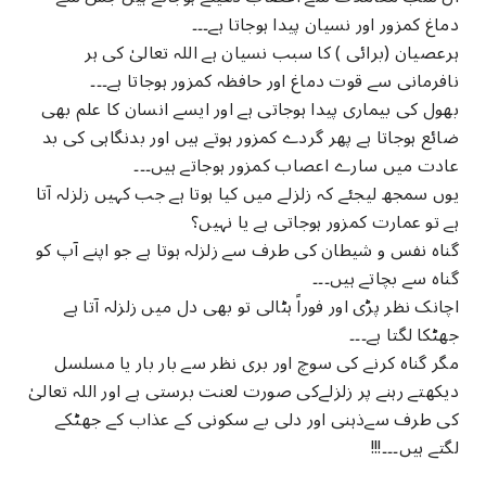
دماغ کمزور اور نسیان پیدا ہوجاتا ہے۔۔۔
ہرعصیان (برائی ) کا سبب نسیان ہے اللہ تعالیٰ کی ہر
نافرمانی سے قوت دماغ اور حافظہ کمزور ہوجاتا ہے۔۔۔
بھول کی بیماری پیدا ہوجاتی ہے اور ایسے انسان کا علم بھی
ضائع ہوجاتا ہے پھر گردے کمزور ہوتے ہیں اور بدنگاہی کی بد
عادت میں سارے اعصاب کمزور ہوجاتے ہیں۔۔۔
یوں سمجھ لیجئے کہ زلزلے میں کیا ہوتا ہے جب کہیں زلزلہ آتا
ہے تو عمارت کمزور ہوجاتی ہے یا نہیں؟
گناہ نفس و شیطان کی طرف سے زلزلہ ہوتا ہے جو اپنے آپ کو
گناہ سے بچاتے ہیں۔۔۔
اچانک نظر پڑی اور فوراً ہٹالی تو بھی دل میں زلزلہ آتا ہے
جھٹکا لگتا ہے۔۔۔
مگر گناہ کرنے کی سوچ اور بری نظر سے بار بار یا مسلسل
دیکھتے رہنے پر زلزلےکی صورت لعنت برستی ہے اور اللہ تعالیٰ
کی طرف سےذہنی اور دلی بے سکونی کے عذاب کے جھٹکے
لگتے ہیں۔۔۔!!!