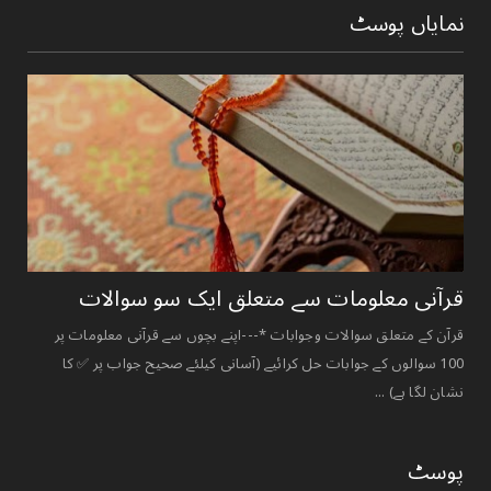
نمایاں پوسٹ
قرآنی ‏معلومات ‏سے ‏متعلق ‏ایک ‏سو ‏سوالات ‏
قرآن کے متعلق سوالات وجوابات *---اپنے بچوں سے قرآنی معلومات پر
100 سوالوں کے جوابات حل کرائیے (آسانی کیلئے صحیح جواب پر ✅ کا
نشان لگا ہے) ...
پوسٹ