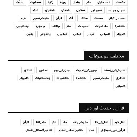
حکمت
ذمہ داری
ذکر
رشتے
روزہ
زکوٰۃ
سخاوت
سنّت
July 29, 2026
سوال جواب
سوچئیے
سکون
شادی
شاعری
شکر
UNCATEGORIZED
صحابہ_اکرام
صحت
صدقہ
فکر
قرآن
مثبت_سوچ
مزاح
قرض لینے اور دینے میں ہوشیاری
معاشرہ
معاشیات
نصیحت
نماز
واقعہ
والدین
ٹیکنالوجی
July 29, 2026
کاروبار
کامیابی
کردار
کہانی
کہانیاں
یاددہانی
یقین
UNCATEGORIZED
آپ کا فیصلہ کرنے کا انداز
مختلف موضوعات
July 29, 2026
ادارے_کی_پسند
بچوں_کی_تربیت
جان_کے_جیو
سکون
شادی
شاعری
مثبت_سوچ
معاشرہ
معاشیات
پاکستانیات
کاروبار
کامیابی
قرآن , حدیث اور دین
الله_اکبر
الله_کے_نام
حدیث_پاک
دعا
ذکر
ذکر_الله
قرآن
قرآن_سے_سیکھئے
نماز
کتاب_تحفہ_النکاح
کتاب_فضائل_اعمال