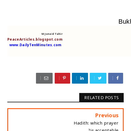
Bukh
M Junaid Tahir
PeaceArticles.blogspot.com
www.DailyTenMinutes.com
RELATED POSTS
Previous
Hadith: which prayer
is acceptable?