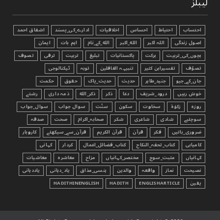
لیبلز
احتساب
احتیاط
احساس
اخلاقیات
ادارے_کی_پسند
اشفاق احمد
اصول زندگی
اللہ اکبر
الله_اکبر
الله_کے_نام
اہم بات
ایمان
بچوں_کی_تربیت
برکت
پاکستانیات
تبليغ
تربیت
ترقی
تصوف
تصوّف
تفسیرابن کثیر
تنبیہہ الغافلین
توبہ
ٹیکنالوجی
جان_کے_جیو
جنید_طاہر
حدیث
حدیث_پاک
حقوق
حکمت
خوش رہیں
درود_شریف
دعا
ذکر
ذکر_الله
ذمہ داری
رشتے
روزہ
زکوٰۃ
سخاوت
سکون
سنّت
سوال جواب
سوال_جواب
سوچئیے
شادی
شاعری
شکر
صحابہ_اکرام
صحت
صدقہ
ضروری_باتیں
فکر
قرآن
قرآن الکریم
قرآن_سے_سیکھئے
کاروبار
کامیابی
کتاب_تحفہ_النکاح
کتاب_فضائل_اعمال
کردار
کہانی
کہانیاں
مثبت_سوچ
مختصر_کہانیاں
مزاح
معاشرہ
معاشیات
نصیحت
نماز
واقعہ
والدین
ہنسی_مذاق
یاد_دہانی
یاددہانی
یقین
ENGLISHARTICLE
HADITH
HADITHINENGLISH