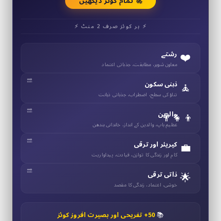
🚀 تمام کوئز دیکھیں
⚡ ہر کوئز صرف 2 منٹ ⚡
❤️
رشتے
معاون شوہر، مطابقت، جذباتی اعتماد
🧘
ذہنی سکون
تناؤ کی سطح، اضطراب، جذباتی ذہانت
👨‍👧‍👦
والدین
عظیم باپ، والدین کے انداز، خاندانی بندھن
💼
کیریئر اور ترقی
کام اور زندگی کا توازن، قیادت، پیداواریت
🌟
ذاتی ترقی
خوشی، اعتماد، زندگی کا مقصد
📚
50+ تفریحی اور بصیرت افروز کوئز