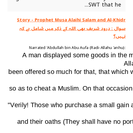
SWT that he...
Story - Prophet Musa Alaihi Salam and Al-Khidr
سوال : درود شریف بھی اللہ کے ذکر میں شامل ہے کہ
نہیں؟
Narrated 'Abdullah bin Abu Aufa (Radi-Allahu 'anhu):
A man displayed some goods in the 
Al
been offered so much for that, that which 
so as to cheat a Muslim. On that occasion
"Verily! Those who purchase a small gain at
and their oaths (They shall have no port