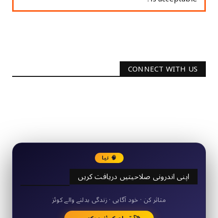
CONNECT WITH US
2340
Followers
3290
Followers
🧠 نیا
اپنی اندرونی صلاحیتیں دریافت کریں
50+ مختصر کوئز
متاثر کن · خود آگاہی · زندگی بدلنے والے کوئز