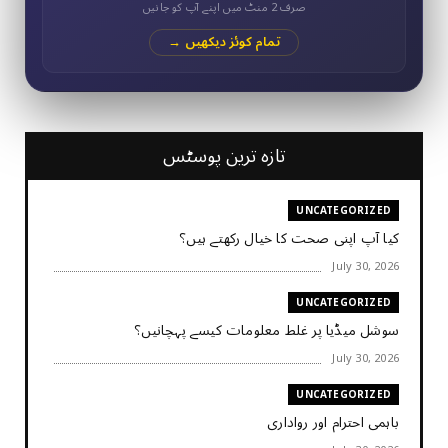
صرف 2 منٹ میں اپنے آپ کو جانیں
تمام کوئز دیکھیں →
تازہ ترین پوسٹس
UNCATEGORIZED
کیا آپ اپنی صحت کا خیال رکھتے ہیں؟
July 30, 2026
UNCATEGORIZED
سوشل میڈیا پر غلط معلومات کیسے پہچانیں؟
July 30, 2026
UNCATEGORIZED
باہمی احترام اور رواداری