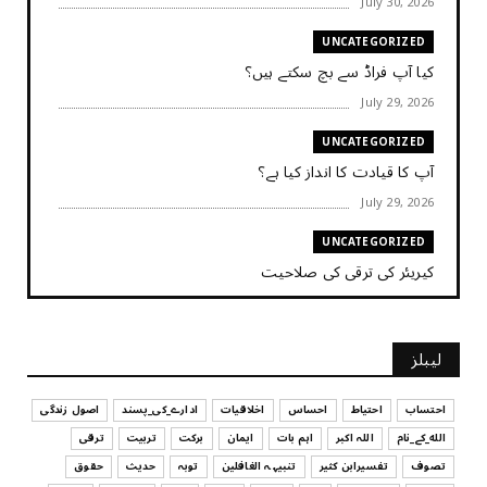
July 30, 2026
UNCATEGORIZED
کیا آپ فراڈ سے بچ سکتے ہیں؟
July 29, 2026
UNCATEGORIZED
آپ کا قیادت کا انداز کیا ہے؟
July 29, 2026
UNCATEGORIZED
کیریئر کی ترقی کی صلاحیت
July 29, 2026
UNCATEGORIZED
لیبلز
کیا آپ اپنے باس کو مؤثر طریقے سے منظم کر رہے ہیں
July 29, 2026
احتساب
احتیاط
احساس
اخلاقیات
ادارے_کی_پسند
اصول زندگی
الله_کے_نام
اللہ اکبر
اہم بات
ایمان
برکت
تربیت
ترقی
UNCATEGORIZED
تصوف
تفسیرابن کثیر
تنبیہہ الغافلین
توبہ
حدیث
حقوق
اس وقت آپ کا موڈ کیسا ہے؟