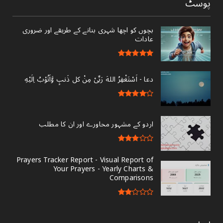
پوسٹ
بچوں کو اچھا شہری بنانے کے طریقے اور ضروری
عادات
دعا - ‎اَسْتَغْفِرُ اللهَ رَبِّىْ مِنْ کل ذَنبٍ وَّاَتُوْبُ اِلَيْهِ
اردو کے مشہور محاورے اور ان کا مطلب
Prayers Tracker Report - Visual Report of
Your Prayers - Yearly Charts &
Comparisons