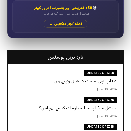
📚
50+ تفریحی اور بصیرت افروز کوئز
صرف 2 منٹ میں اپنے آپ کو جانیں
تمام کوئز دیکھیں →
تازہ ترین پوسٹس
UNCATEGORIZED
کیا آپ اپنی صحت کا خیال رکھتے ہیں؟
July 30, 2026
UNCATEGORIZED
سوشل میڈیا پر غلط معلومات کیسے پہچانیں؟
July 30, 2026
UNCATEGORIZED