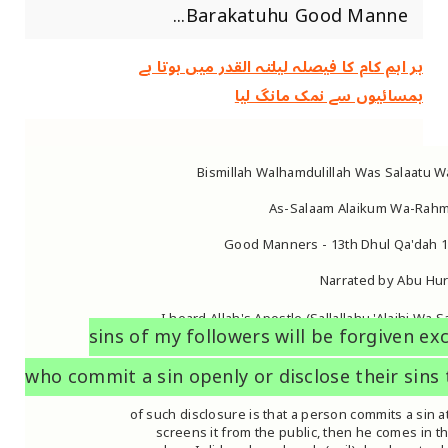
Barakatuhu Good Manne...
ہر اہم کام کا فیصلہ ‏لیلتہ القدر ‏میں ‏ہوتا ‏ہے
ہمسائیوں سے نمک مانگ لیا
Bismillah Walhamdulillah Was Salaatu Wa
As-Salaam Alaikum Wa-Rahm
Good Manners - 13th Dhul Qa'dah 1
Narrated by Abu Hura
I heard Allah's Apostle (Sallallahu 'Alaihi Wa S
sins of my followers will be forgiven ex
who commit a sin openly or disclose their sins 
of such disclosure is that a person commits a sin a
screens it from the public, then he comes in t