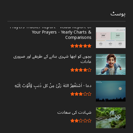
پوسٹ
Prayers Tracker Report - Visual Report of
Your Prayers - Yearly Charts &
Comparisons
بچوں کو اچھا شہری بنانے کے طریقے اور ضروری
عادات
دعا - ‎اَسْتَغْفِرُ اللهَ رَبِّىْ مِنْ کل ذَنبٍ وَّاَتُوْبُ اِلَيْهِ
شہادت کی سعادت