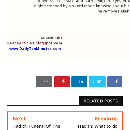
so-and-so, I did such-and-such (evil) deed yesterd
night screened by his Lord (none knowing about his 
he removes Allah'
M Junaid Tahir
PeaceArticles.blogspot.com
www.DailyTenMinutes.com
RELATED POSTS
Next
Previous
Hadith: Funeral Of The
Hadith: What to do