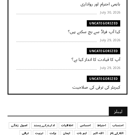
باہمی احترام اور رواداری
July 30, 2026
UNCATEGORIZED
کیا آپ فراڈ سے بچ سکتے ہیں؟
July 29, 2026
UNCATEGORIZED
آپ کا قیادت کا انداز کیا ہے؟
July 29, 2026
UNCATEGORIZED
کیریئر کی ترقی کی صلاحیت
July 29, 2026
UNCATEGORIZED
لیبلز
کیا آپ اپنے باس کو مؤثر طریقے سے منظم کر رہے ہیں
July 29, 2026
احتساب
احتیاط
احساس
اخلاقیات
ادارے_کی_پسند
اصول زندگی
الله_کے_نام
اللہ اکبر
اہم بات
ایمان
برکت
تربیت
ترقی
UNCATEGORIZED