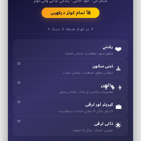
متاثر کن · خود آگاہی · زندگی بدلنے والے کوئز
🚀 تمام کوئز دیکھیں
⚡ ہر کوئز صرف 2 منٹ ⚡
❤️
رشتے
معاون شوہر، مطابقت، جذباتی اعتماد
🧘
ذہنی سکون
تناؤ کی سطح، اضطراب، جذباتی ذہانت
👨‍👧‍👦
والدین
عظیم باپ، والدین کے انداز، خاندانی بندھن
💼
کیریئر اور ترقی
کام اور زندگی کا توازن، قیادت، پیداواریت
🌟
ذاتی ترقی
خوشی، اعتماد، زندگی کا مقصد