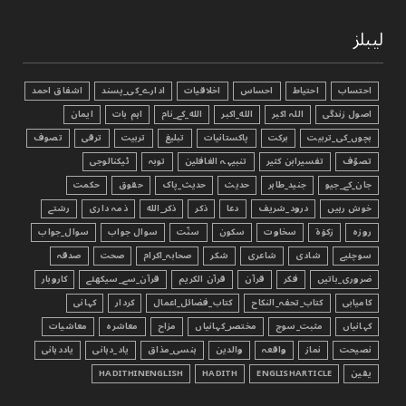
لیبلز
احتساب
احتیاط
احساس
اخلاقیات
ادارے_کی_پسند
اشفاق احمد
اصول زندگی
اللہ اکبر
الله_اکبر
الله_کے_نام
اہم بات
ایمان
بچوں_کی_تربیت
برکت
پاکستانیات
تبليغ
تربیت
ترقی
تصوف
تصوّف
تفسیرابن کثیر
تنبیہہ الغافلین
توبہ
ٹیکنالوجی
جان_کے_جیو
جنید_طاہر
حدیث
حدیث_پاک
حقوق
حکمت
خوش رہیں
درود_شریف
دعا
ذکر
ذکر_الله
ذمہ داری
رشتے
روزہ
زکوٰۃ
سخاوت
سکون
سنّت
سوال جواب
سوال_جواب
سوچئیے
شادی
شاعری
شکر
صحابہ_اکرام
صحت
صدقہ
ضروری_باتیں
فکر
قرآن
قرآن الکریم
قرآن_سے_سیکھئے
کاروبار
کامیابی
کتاب_تحفہ_النکاح
کتاب_فضائل_اعمال
کردار
کہانی
کہانیاں
مثبت_سوچ
مختصر_کہانیاں
مزاح
معاشرہ
معاشیات
نصیحت
نماز
واقعہ
والدین
ہنسی_مذاق
یاد_دہانی
یاددہانی
یقین
ENGLISHARTICLE
HADITH
HADITHINENGLISH