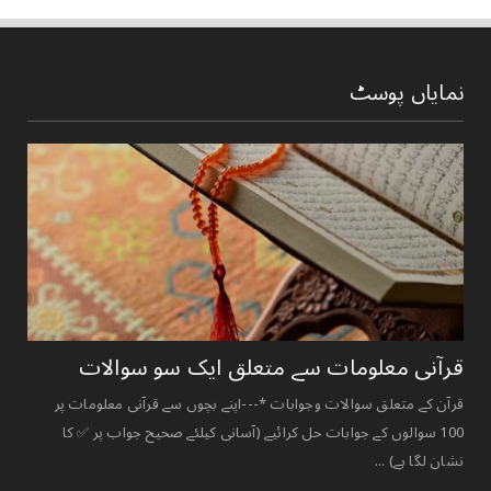
نمایاں پوسٹ
قرآنی ‏معلومات ‏سے ‏متعلق ‏ایک ‏سو ‏سوالات ‏
قرآن کے متعلق سوالات وجوابات *---اپنے بچوں سے قرآنی معلومات پر
100 سوالوں کے جوابات حل کرائیے (آسانی کیلئے صحیح جواب پر ✅ کا
نشان لگا ہے) ...