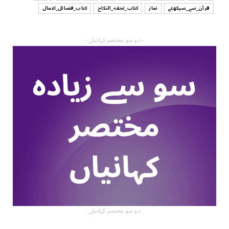
قرآن_سے_سیکھئے
نماز
کتاب_تحفہ_النکاح
کتاب_فضائل_اعمال
- دو سو مختصر کہانیاں -
دو سو مختصر کہانیاں